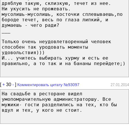
дряблую такую, склизкую, течет из нее.
Ни укусить не прожевать.
мусолишь-мусолишь, косточки сплевываешь,по
бороде течет, весь по глаза липкий, и
думаешь - чего ради?
___
Только очень неудовлетворенный человек
способен так уродовать моменты
удовольствия)))
И... учитесь выбирать хурму и есть ее
правильно, а то так и на бананы перейдете;)
[
+
30
-
]
Комментировать цитату №93097
27.01.2014
На свадьбе в ресторане видел
умопомрачительную администраторшу. Все
мужики- гости разделились на тех, кто бы
вдул и тех, у кого не стоит.