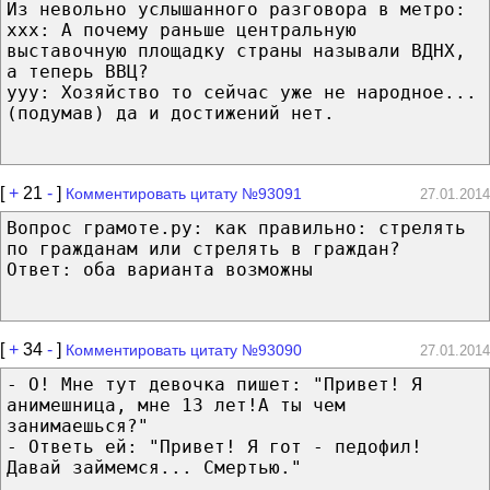
Из невольно услышанного разговора в метро:
ххх: А почему раньше центральную
выставочную площадку страны называли ВДНХ,
а теперь ВВЦ?
yyy: Хозяйство то сейчас уже не народное...
(подумав) да и достижений нет.
[
+
21
-
]
Комментировать цитату №93091
27.01.2014
Вопрос грамоте.ру: как правильно: стрелять
по гражданам или стрелять в граждан?
Ответ: оба варианта возможны
[
+
34
-
]
Комментировать цитату №93090
27.01.2014
- О! Мне тут девочка пишет: "Привет! Я
анимешница, мне 13 лет!А ты чем
занимаешься?"
- Ответь ей: "Привет! Я гот - педофил!
Давай займемся... Смертью."