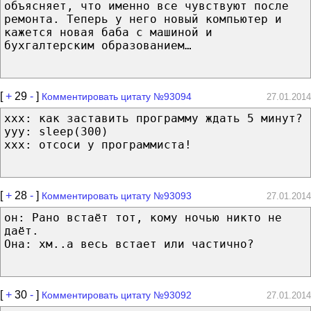
объясняет, что именно все чувствуют после
ремонта. Теперь у него новый компьютер и
кажется новая баба с машиной и
бухгалтерским образованием…
[
+
29
-
]
Комментировать цитату №93094
27.01.2014
ххх: как заставить программу ждать 5 минут?
ууу: sleep(300)
ххх: отсоси у программиста!
[
+
28
-
]
Комментировать цитату №93093
27.01.2014
он: Рано встаёт тот, кому ночью никто не
даёт.
Она: хм..а весь встает или частично?
[
+
30
-
]
Комментировать цитату №93092
27.01.2014