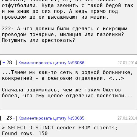
отфутболили. Куда звонить с такой бедой так
и не знаю до сих пор. А ведь прямо под
проводом детей высаживают из машин.
222: А что должны были сделать с искрящим
проводом пожарные, милиция или газовики?
Потушить или арестовать?
[
+
28
-
]
Комментировать цитату №93086
27.01.2014
...Тянем мы как-то сеть в родной больничке,
конкретней - в ожеговом отделении. <...>
Сначала задумалась, чем же таким Ожегов
болел, что ему целое отделение посвятили...
[
+
23
-
]
Комментировать цитату №93085
27.01.2014
> SELECT DISTINCT gender FROM clients;
Found rows: 150