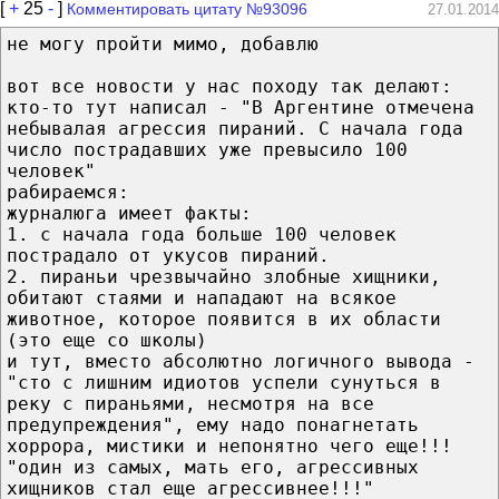
[
+
25
-
]
Комментировать цитату №93096
27.01.2014
не могу пройти мимо, добавлю
вот все новости у нас походу так делают:
кто-то тут написал - "В Аргентине отмечена
небывалая агрессия пираний. С начала года
число пострадавших уже превысило 100
человек"
рабираемся:
журналюга имеет факты:
1. с начала года больше 100 человек
пострадало от укусов пираний.
2. пираньи чрезвычайно злобные хищники,
обитают стаями и нападают на всякое
животное, которое появится в их области
(это еще со школы)
и тут, вместо абсолютно логичного вывода -
"сто с лишним идиотов успели сунуться в
реку с пираньями, несмотря на все
предупреждения", ему надо понагнетать
хоррора, мистики и непонятно чего еще!!!
"один из самых, мать его, агрессивных
хищников стал еще агрессивнее!!!"