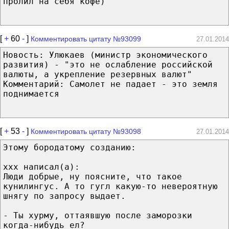
пролил на себя кофе)
[
+
60
-
]
Комментировать цитату №93099
27.01.2014
Новость: Улюкаев (министр экономического
развития) - "это не ослабление российской
валюты, а укрепление резервных валют"
Комментарий: Самолет не падает - это земля
поднимается
[
+
53
-
]
Комментировать цитату №93098
27.01.2014
Этому бородатому созданию:
xxx написал(а):
Люди добрые, ну поясните, что такое
кунилингус. А то гугл какую-то невероятную
шнягу по запросу выдает.
- Ты хурму, оттаявшую после заморозки
когда-нибудь ел?