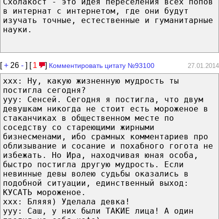
Схолакост - это идея переселения всех попов
в интернат с интернетом, где они будут
изучать точные, естественные и гуманитарные
науки.
[
+
26
-
] [
1
]
Комментировать цитату №93100
27.01.2014
ххх: Ну, какую жизненную мудрость ты
постигла сегодня?
ууу: Сенсей. Сегодня я постигла, что двум
девушкам никогда не стоит есть мороженое в
стаканчиках в общественном месте по
соседству со стареющими жирными
бизнесменами, ибо срамных комментариев про
облизывание и сосание и похабного гогота не
избежать. Но Ира, находчивая юная особа,
быстро постигла другую мудрость. Если
невинные девы волею судьбы оказались в
подобной ситуации, единственный выход:
КУСАТЬ мороженое.
ххх: Бляяя) Уделала девка!
ууу: Саш, у них были ТАКИЕ лица! А один