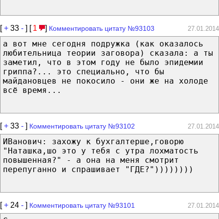
[
+
33
-
] [
1
]
Комментировать цитату №93103
27.01.2014
а вот мне сегодня подружка (как оказалось
любительница теории заговора) сказала: а ты
заметил, что в этом году не было эпидемии
гриппа?... это специально, что бы
майдановцев не покосило - они же на холоде
всё время...
[
+
33
-
]
Комментировать цитату №93102
27.01.2014
ИВанович: захожу к бухгалтерше,говорю
"Наташка,шо это у тебя с утра лохматость
повышенная?" - а она на меня смотрит
перепуганно и спрашивает "ГДЕ?"))))))))
[
+
24
-
]
Комментировать цитату №93101
27.01.2014