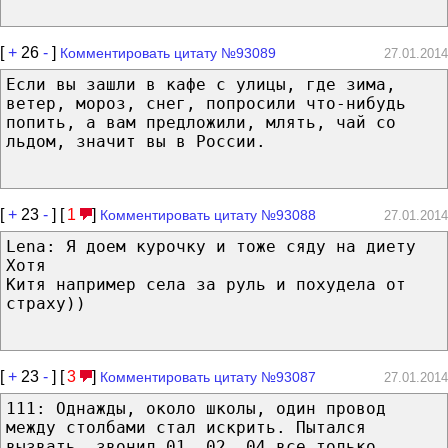
[
+
26
-
]
Комментировать цитату №93089
27.01.2014
Если вы зашли в кафе с улицы, где зима,
ветер, мороз, снег, попросили что-нибудь
попить, а вам предложили, млять, чай со
льдом, значит вы в России.
[
+
23
-
] [
1
]
Комментировать цитату №93088
27.01.2014
Lena: Я доем курочку и тоже сяду на диету
Хотя
Китя например села за руль и похудела от
страху))
[
+
23
-
] [
3
]
Комментировать цитату №93087
27.01.2014
111: Однажды, около школы, один провод
между столбами стал искрить. Пытался
вызвать, звонил 01, 02, 04 все только