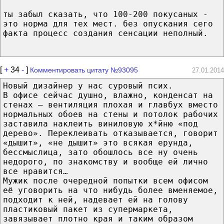
ты забыл сказать, что 100-200 покусаных -
это норма для тех мест. без опускания сего
факта процесс создания сенсации неполный.
[
+
34
-
]
Комментировать цитату №93095
27.01.2014
Новый дизайнер у нас суровый псих.
В офисе сейчас душно, влажно, конденсат на
стенах – вентиляция плохая и главбух вместо
нормальных обоев на стены и потолок рабочих
заставила наклеить виниловую х*йню «под
дерево». Переклеивать отказывается, говорит
«дышит», «не дышит» это всякая ерунда,
бессмыслица, зато обошлось все ну очень
недорого, по знакомству и вообще ей лично
все нравится…
Мужик после очередной попытки всем офисом
её уговорить на что нибудь более вменяемое,
подходит к ней, надевает ей на голову
пластиковый пакет из супермаркета,
завязывает плотно края и таким образом