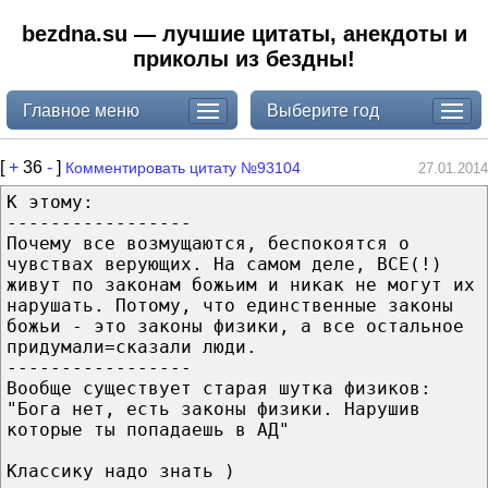
bezdna.su — лучшие цитаты, анекдоты и
приколы из бездны!
Главное меню
Выберите год
[
+
36
-
]
Комментировать цитату №93104
27.01.2014
К этому:
-----------------
Почему все возмущаются, беспокоятся о
чувствах верующих. На самом деле, ВСЕ(!)
живут по законам божьим и никак не могут их
нарушать. Потому, что единственные законы
божьи - это законы физики, а все остальное
придумали=сказали люди.
-----------------
Вообще существует старая шутка физиков:
"Бога нет, есть законы физики. Нарушив
которые ты попадаешь в АД"
Классику надо знать )