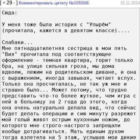
[
+
29
-
]
Комментировать цитату №105506
15.11.2014
Сюда:
У меня тоже была история с "Упырём"
(прочитала, кажется в девятом классе)....
Слабаки...
Мне пятнадцатилетняя сестрица в мои пять
"Вия" прочитала под соответствующее
оформление - темная квартира, горит только
бра, на улице сильная гроза, мы дома
вдвоем, лежим на родительском диване, и она
с выражением, иногда завывая, читает вслух.
Только она просчиталась, не так уж мне и
страшно было... Может потому, что трудно
представить что-то более жуткое, чем игра с
ней в больницу за 2 года до этого, когда
она очень натурально делала вид, что сейчас
будет делать операцию и сию минуту разрежет
мой голый живот острым кухонным ножом, до
которого мне строго-настрого запрещали
вообще дотрагиваться. Мать единым духом
тогда взлетела на 5 этаж, услышав мои дикие