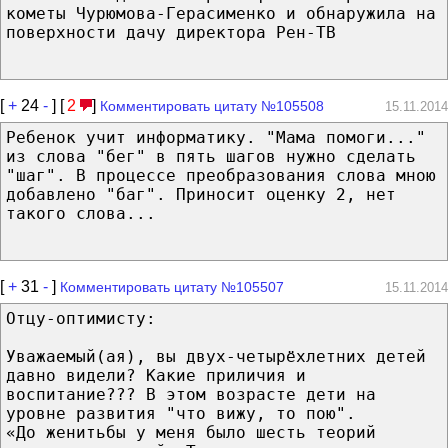
кометы Чурюмова-Герасименко и обнаружила на
поверхности дачу директора Рен-ТВ
[
+
24
-
] [
2
]
Комментировать цитату №105508
15.11.2014
Ребенок учит информатику. "Мама помоги..."
из слова "бег" в пять шагов нужно сделать
"шаг". В процессе преобразования слова мною
добавлено "баг". Приносит оценку 2, нет
такого слова...
[
+
31
-
]
Комментировать цитату №105507
15.11.2014
Отцу-оптимисту:
Уважаемый(ая), вы двух-четырёхлетних детей
давно видели? Какие приличия и
воспитание??? В этом возрасте дети на
уровне развития "что вижу, то пою".
«До женитьбы у меня было шесть теорий