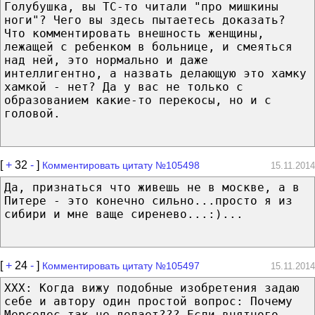
Голубушка, вы ТС-то читали "про мишкины
ноги"? Чего вы здесь пытаетесь доказать?
Что комментировать внешность женщины,
лежащей с ребенком в больнице, и смеяться
над ней, это нормально и даже
интеллигентно, а назвать делающую это хамку
хамкой - нет? Да у вас не только с
образованием какие-то перекосы, но и с
головой.
[
+
32
-
]
Комментировать цитату №105498
15.11.2014
Да, признаться что живешь не в москве, а в
Питере - это конечно сильно...просто я из
сибири и мне ваще сиренево...:)...
[
+
24
-
]
Комментировать цитату №105497
15.11.2014
ХХХ: Когда вижу подобные изобретения задаю
себе и автору один простой вопрос: Почему
Мерседес так не делает??? Если внятного