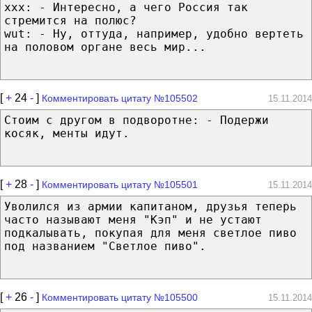
xxx: - Интересно, а чего Россия так
стремится на полюс?
wut: - Ну, оттуда, например, удобно вертеть
на половом органе весь мир...
[
+
24
-
]
Комментировать цитату №105502
15.11.2014
Стоим с другом в подворотне: - Подержи
косяк, менты идут.
[
+
28
-
]
Комментировать цитату №105501
15.11.2014
Уволился из армии капитаном, друзья теперь
часто называют меня "Кэп" и не устают
подкалывать, покупая для меня светлое пиво
под названием "Светлое пиво".
[
+
26
-
]
Комментировать цитату №105500
15.11.2014