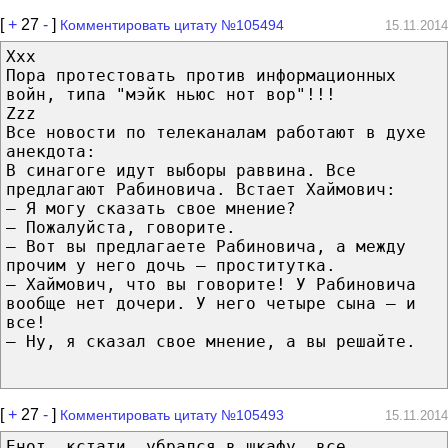
[
+
27
-
]
Комментировать цитату №105494
15.11.2014
Ххх
Пора протестовать против информационных
войн, типа "мэйк ньюс нот вор"!!!
Zzz
Все новости по телеканалам работают в духе
анекдота:
В синагоге идут выборы раввина. Все
предлагают Рабиновича. Встает Хаймович:
— Я могу сказать свое мнение?
— Пожалуйста, говорите.
— Вот вы предлагаете Рабиновича, а между
про­чим у него дочь — проститутка.
— Хаймович, что вы говорите! У Рабиновича
во­обще нет дочери. У него четыре сына — и
все!
— Ну, я сказал свое мнение, а вы решайте.
[
+
27
-
]
Комментировать цитату №105493
15.11.2014
Енот, кстати, убрался в шкафу, все