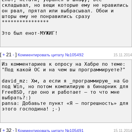
складывал, но вещи которые ему не нравились
он рвал, прятал или выбрасывал. Обои и
шторы ему не понравились сразу
****************
Это был енот-МУЖИГ!
[
+
21
-
]
Комментировать цитату №105492
15.11.2014
Из комментариев к опросу на Хабре по теме:
"Под какой ОС и на чем вы программируете?"
david_mz: Хм, а если я _программирую_ на Go
под Win, но потом компилирую в бинарник для
FreeBSD, где оно и работает — то что мне
выбрать?:)
pansa: Добавьте пункт «Я — погрешность» для
этого господина! ;-)
[
+
32
-
]
Комментировать цитату №105491
15.11.2014