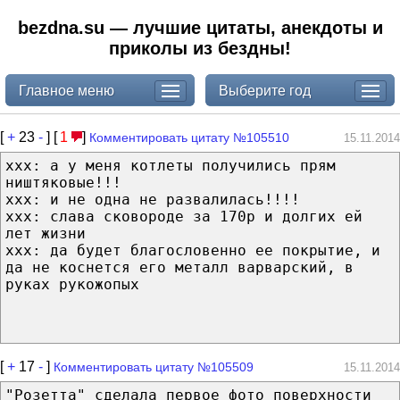
bezdna.su — лучшие цитаты, анекдоты и
приколы из бездны!
Главное меню
Выберите год
[
+
23
-
] [
1
]
Комментировать цитату №105510
15.11.2014
ххх: а у меня котлеты получились прям
ништяковые!!!
ххх: и не одна не развалилась!!!!
ххх: слава сковороде за 170р и долгих ей
лет жизни
ххх: да будет благословенно ее покрытие, и
да не коснется его металл варварский, в
руках рукожопых
[
+
17
-
]
Комментировать цитату №105509
15.11.2014
"Розетта" сделала первое фото поверхности