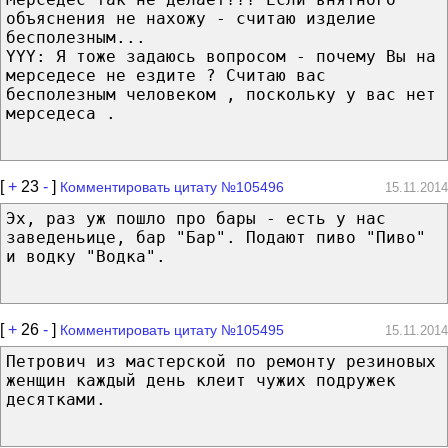
объяснения не нахожу - считаю изделие
бесполезным...
YYY: Я тоже задаюсь вопросом - почему Вы на
мерседесе не ездите ? Считаю вас
бесполезным человеком , поскольку у вас нет
мерседеса .
[
+
23
-
]
Комментировать цитату №105496
15.11.2014
Эх, раз уж пошло про бары - есть у нас
заведеньице, бар "Бар". Подают пиво "Пиво"
и водку "Водка".
[
+
26
-
]
Комментировать цитату №105495
15.11.2014
Петрович из мастерской по ремонту резиновых
женщин каждый день клеит чужих подружек
десятками.