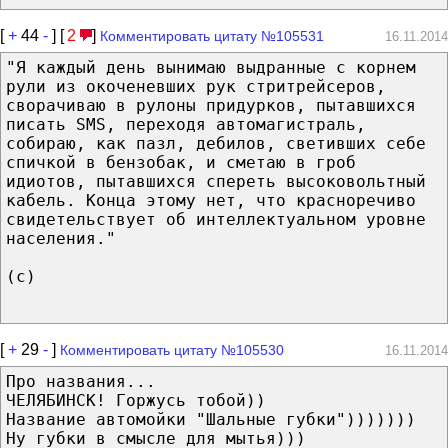
[
+
44
-
] [
2
]
Комментировать цитату №105531
16.11.2014
"Я каждый день вынимаю выдранные с корнем
рули из окоченевших рук стритрейсеров,
сворачиваю в рулоны придурков, пытавшихся
писать SMS, переходя автомагистраль,
собираю, как пазл, дебилов, светивших себе
спичкой в бензобак, и сметаю в гроб
идиотов, пытавшихся спереть высоковольтный
кабель. Конца этому нет, что красноречиво
свидетельствует об интеллектуальном уровне
населения."
(c)
[
+
29
-
]
Комментировать цитату №105530
16.11.2014
Про названия...
ЧЕЛЯБИНСК! Горжусь тобой))
Название автомойки "Шальные губки")))))))
Ну губки в смысле для мытья)))