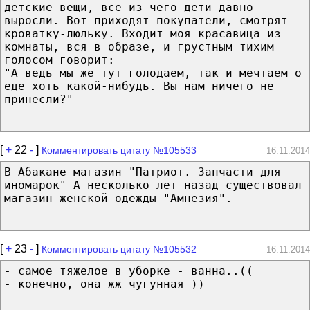
детские вещи, все из чего дети давно
выросли. Вот приходят покупатели, смотрят
кроватку-люльку. Входит моя красавица из
комнаты, вся в образе, и грустным тихим
голосом говорит:
"А ведь мы же тут голодаем, так и мечтаем о
еде хоть какой-нибудь. Вы нам ничего не
принесли?"
[
+
22
-
]
Комментировать цитату №105533
16.11.2014
В Абакане магазин "Патриот. Запчасти для
иномарок" А несколько лет назад существовал
магазин женской одежды "Амнезия".
[
+
23
-
]
Комментировать цитату №105532
16.11.2014
- самое тяжелое в уборке - ванна..((
- конечно, она жж чугунная ))