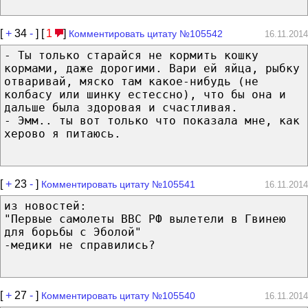
[
+
34
-
] [
1
]
Комментировать цитату №105542
16.11.2014
- Ты только старайся не кормить кошку
кормами, даже дорогими. Вари ей яйца, рыбку
отваривай, мяско там какое-нибудь (не
колбасу или шинку естессно), что бы она и
дальше была здоровая и счастливая.
- Эмм.. ты вот только что показала мне, как
херово я питаюсь.
[
+
23
-
]
Комментировать цитату №105541
16.11.2014
из новостей:
"Первые самолеты ВВС РФ вылетели в Гвинею
для борьбы с Эболой"
-медики не справились?
[
+
27
-
]
Комментировать цитату №105540
16.11.2014