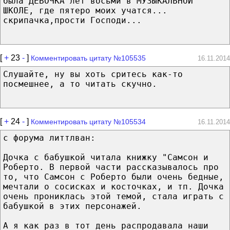
была ДЕВОЧКА лет восьми в МУЗЫКАЛЬНОЙ
ШКОЛЕ, где пятеро моих учатся...
скрипачка,прости Господи...
[
+
23
-
]
Комментировать цитату №105535
16.11.2014
Слушайте, ну вы хоть сритесь как-то
посмешнее, а то читать скучно.
[
+
24
-
]
Комментировать цитату №105534
16.11.2014
с форума литтлван:
Дочка с бабушкой читала книжку "Самсон и
Роберто. В первой части рассказывалось про
то, что Самсон с Роберто были очень бедные,
мечтали о сосисках и косточках, и тп. Дочка
очень прониклась этой темой, стала играть с
бабушкой в этих персонажей.
А я как раз в тот день распродавала наши