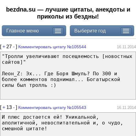
bezdna.su — лучшие цитаты, анекдоты и
приколы из бездны!
Главное меню
Выберите год
[
+
27
-
]
Комментировать цитату №105544
16.11.2014
"Тролли увеличивают посещяемость [новостных
сайтов]"
Леон_Z: Эх... Где Боря Шмуль? По 300 и
более комментов поднимал... Богатырской
силы был тролль :)
[
+
13
-
]
Комментировать цитату №105543
16.11.2014
И плюс достается ей! Уникальной,
аполитичной, невоспитательной и, о чудо,
смешной цитате!