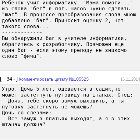
Ребенок учит информатику. "Мама помоги..."
из слова "бег" в пять шагов нужно сделать
"шаг". В процессе преобразования слова мною
добавлено "баг". Приносит оценку 2, нет
такого слова...
-------------
Вы обнаружили баг в учителе информатики,
обратитесь к разработчику. Возможен еще
один баг - если этому преподу не знакомо
слово "фича".
[
+
34
-
]
Комментировать цитату №105525
16.11.2014
Утро. Дочь 5 лет, одевается в садик,не
может застегнуть пуговицу на штанах. Отец:
- Доча, тебе скоро замуж выходить, а ты
пуговку застегнуть не можешь?
Дочь со слезами:
- Все замуж в платьях выходят, а я в этих
штанах должна?