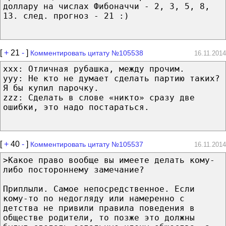
доллару на числах Фибоначчи - 2, 3, 5, 8,
13. след. прогноз - 21 :)
[
+
21
-
]
Комментировать цитату №105538
16.11.2014
xxx: Отличная рубашка, между прочим.
yyy: Не кто не думает сделать партию таких?
Я бы купил парочку.
zzz: Сделать в слове «никто» сразу две
ошибки, это надо постараться.
[
+
40
-
]
Комментировать цитату №105537
16.11.2014
>Какое право вообще вы имеете делать кому-
либо постороннему замечание?
Приплыли. Самое непосредственное. Если
кому-то по недогляду или намеренно с
детства не привили правила поведения в
обществе родители, то позже это должны