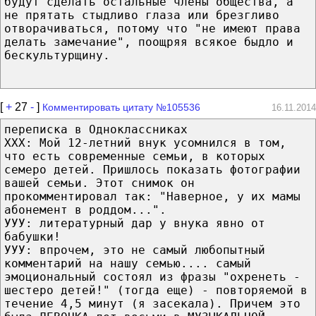
будут сделать остальные члены общества, а
не прятать стыдливо глаза или брезгливо
отворачиваться, потому что "не имеют права
делать замечание", поощряя всякое быдло и
бескультурщину.
[
+
27
-
]
Комментировать цитату №105536
16.11.2014
переписка в Одноклассниках
ХХХ: Мой 12-летний внук усомнился в том,
что есть современные семьи, в которых
семеро детей. Пришлось показать фотографии
вашей семьи. Этот снимок он
прокомментировал так: "Наверное, у их мамы
абонемент в роддом...".
УУУ: литературный дар у внука явно от
бабушки!
УУУ: впрочем, это не самый любопытный
комментарий на нашу семью.... самый
эмоциональный состоял из фразы "охренеть -
шестеро детей!" (тогда еще) - повторяемой в
течение 4,5 минут (я засекала). Причем это