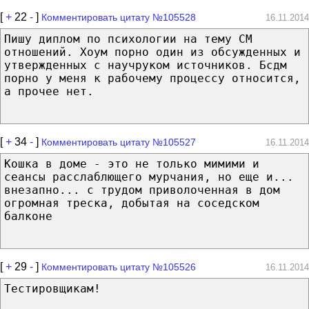
[
+
22
-
]
Комментировать цитату №105528
16.11.2014
Пишу диплом по психологии на тему СМ
отношений. Хоум порно один из обсужденных и
утвержденных с научруком источников. Бсдм
порно у меня к рабочему процессу относится,
а прочее нет.
[
+
34
-
]
Комментировать цитату №105527
16.11.2014
Кошка в доме - это не только мимими и
сеансы расслаблющего мурчания, но еще и...
внезапно... с трудом приволоченная в дом
огромная треска, добытая на соседском
балконе
[
+
29
-
]
Комментировать цитату №105526
16.11.2014
Тестировщикам!