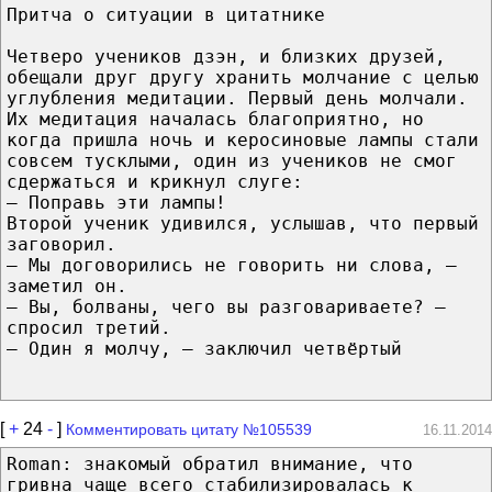
Притча о ситуации в цитатнике
Четверо учеников дзэн, и близких друзей,
обещали друг другу хранить молчание с целью
углубления медитации. Первый день молчали.
Их медитация началась благоприятно, но
когда пришла ночь и керосиновые лампы стали
совсем тусклыми, один из учеников не смог
сдержаться и крикнул слуге:
— Поправь эти лампы!
Второй ученик удивился, услышав, что первый
заговорил.
— Мы договорились не говорить ни слова, —
заметил он.
— Вы, болваны, чего вы разговариваете? —
спросил третий.
— Один я молчу, — заключил четвёртый
[
+
24
-
]
Комментировать цитату №105539
16.11.2014
Roman: знакомый обратил внимание, что
гривна чаще всего стабилизировалась к