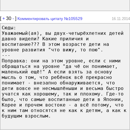
[
+
30
-
]
Комментировать цитату №105529
16.11.2014
Сюды:
Уважаемый(ая), вы двух-четырёхлетних детей
давно видели? Какие приличия и
воспитание??? В этом возрасте дети на
уровне развития "что вижу, то пою".
---
Поправка: они на этом уровне, если с ними
обращаться на уровне "да чё он понимает,
маленький ещё!" А если взять за основу
мысль о том, что ребёнок всё прекрасно
понимает - внезапно обнаруживается, что
дети вовсе не несмышлёныши и весьма быстро
учатся как хорошему, так и плохому. Где-то
было, что самые воспитанные дети в Японии,
Корее и прочем востоке - а всё потому, что
к ним там относятся не как к детям, а как к
будущим взрослым.