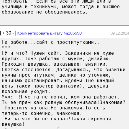
торговать". Если бы все эти люди шли в
училища и техникумы, может тогда и высшее
образование не обесценивалось.
[
+
30
-
]
Комментировать цитату №106590
09.12.2014
На работе...сайт с проститутками..
***
НУ и что? Нужен сайт. Заказчики не хуже
других. Тоже работаю с мужем, дизайню.
Приходит девушка, заказывает визитки.
Слегка стесняется. Догадываюсь, что визитки
нужны проституткам, деликатно уточняю,
начинаю фонтанировать идеями (не каждый
день такой простор фантазии), девушка
довольная уходит.
Муж:- Я че-та не понял, кем она работает.
Ты ее прям как родную обслуживала!Знакомая?
-Проститутка она.Не знакомая.То есть
теперь-то конечно, знакомая.
-Ни за что бы не сказал!Такая скромная
девушка!