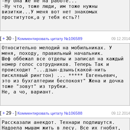
-Ну она же не на работе...
-Ну что, тоже люди, им тоже нужны
визитки...У меня вот нет знакомых
проституток,а у тебя есть?!
[
+
30
-
]
Комментировать цитату №106589
09.12.2014
Относительно мелодий на мобильниках. У
меня, походу, правильный начальник.
Шеф оббежал все отделы и записал на каждый
номер голос сотрудников. Теперь Так и
происходит "...дзын-дзынь(какой-нить
писклявый рингтон) ... ***** Евгеньевич,
это из бухгалтерии беспокоят" Жена и дочка
тоже "зовут" из трубки.
Не, а чо, вариант.
[
+
29
-
]
Комментировать цитату №106588
09.12.2014
Рассказали анекдот. Технари подпишутся.
Надоела мышам жить в лесу. Все их гнобят,