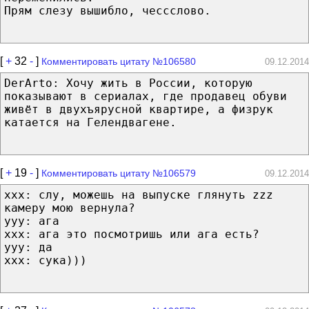
Прям слезу вышибло, чессслово.
[
+
32
-
]
Комментировать цитату №106580
09.12.2014
DerArto: Хочу жить в России, которую
показывают в сериалах, где продавец обуви
живёт в двухъярусной квартире, а физрук
катается на Гелендвагене.
[
+
19
-
]
Комментировать цитату №106579
09.12.2014
xxx: слу, можешь на выпуске глянуть zzz
камеру мою вернула?
yyy: ага
xxx: ага это посмотришь или ага есть?
yyy: да
xxx: сука)))