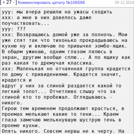
[
+
27
-
]
Комментировать цитату №106586
09.12.2014
yyy: мы вчера решили на ужасы сходить
xxx: а мне в них довелось даже
поучаствовать...
yyy: ???
xxx: Возвращаюсь домой уже за полночь. Мои
уже спят так что тихонько прокрадываюсь на
кухню ну и включаю по привычке зомбо-ящик.
В общем ужинаю, одним глазом пялюсь в
экран, другим вообще сплю... А по ящику как
раз какая то дремучая классика.
xxx: Маленькая но отчаянная группа крадется
по дому с привидениями. Крадется значит,
крадется и
вдруг у них за спиной раздается какой то
легкий топот... Отчетливо слышу что за
спиной кто то пробежал. Оглядываюсь -
никого.
Герои тем временем продолжают красться, в
проемах мелькают какие то тени... Краем
глаза замечаю мелькнувшую шуструю тень в
проеме кухни.
Опять никого. Совсем нервы не к черту. На