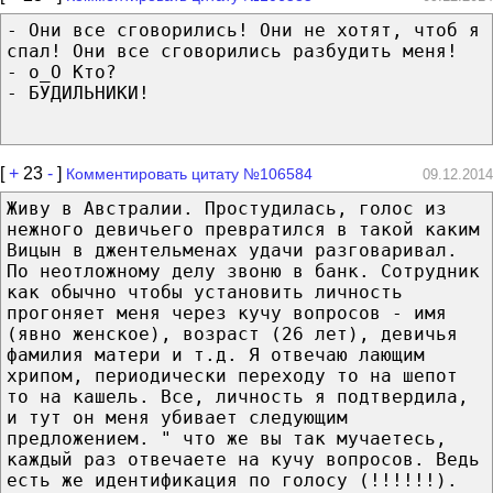
- Они все сговорились! Они не хотят, чтоб я
спал! Они все сговорились разбудить меня!
- о_О Кто?
- БУДИЛЬНИКИ!
[
+
23
-
]
Комментировать цитату №106584
09.12.2014
Живу в Австралии. Простудилась, голос из
нежного девичьего превратился в такой каким
Вицын в джентельменах удачи разговаривал.
По неотложному делу звоню в банк. Сотрудник
как обычно чтобы установить личность
прогоняет меня через кучу вопросов - имя
(явно женское), возраст (26 лет), девичья
фамилия матери и т.д. Я отвечаю лающим
хрипом, периодически переходу то на шепот
то на кашель. Все, личность я подтвердила,
и тут он меня убивает следующим
предложением. " что же вы так мучаетесь,
каждый раз отвечаете на кучу вопросов. Ведь
есть же идентификация по голосу (!!!!!!).