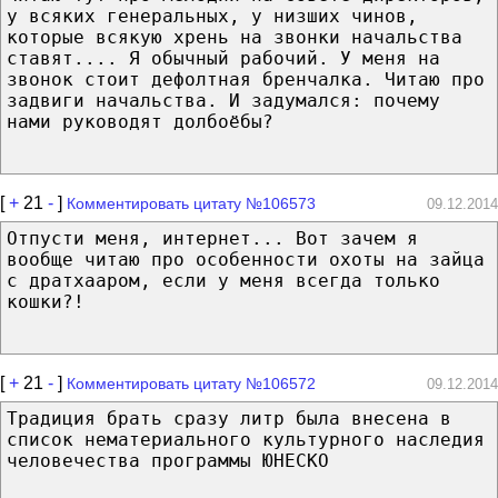
у всяких генеральных, у низших чинов,
которые всякую хрень на звонки начальства
ставят.... Я обычный рабочий. У меня на
звонок стоит дефолтная бренчалка. Читаю про
задвиги начальства. И задумался: почему
нами руководят долбоёбы?
[
+
21
-
]
Комментировать цитату №106573
09.12.2014
Отпусти меня, интернет... Вот зачем я
вообще читаю про особенности охоты на зайца
с дратхааром, если у меня всегда только
кошки?!
[
+
21
-
]
Комментировать цитату №106572
09.12.2014
Традиция брать сразу литр была внесена в
список нематериального культурного наследия
человечества программы ЮНЕСКО