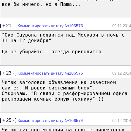
все бы ничего, но я Паша...
[
+
21
-
]
Комментировать цитату №106576
09.12.2014
"Око Саурона появится над Москвой в ночь с
11 на 12 декабря"
Да не убирайте - всегда пригодится.
[
+
23
-
]
Комментировать цитату №106575
09.12.2014
Читаю заголовок объявления на известном
сайте: "Игровой системный блок".
Открываю: "В связи с расформированием офиса
распродаем компьютерную технику" ))
[
+
25
-
]
Комментировать цитату №106574
09.12.2014
Читаю тут про мелодии на совете директоров,