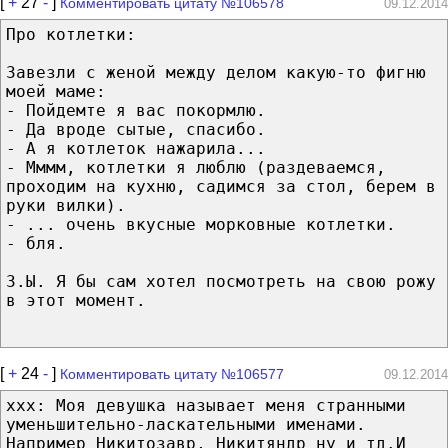
[
+
27
-
]
Комментировать цитату №106578
09.12.2014
Про котлетки:
Завезли с женой между делом какую-то фигню
моей маме:
- Пойдемте я вас покормлю.
- Да вроде сытые, спасибо.
- А я котлеток нажарила...
- Мммм, котлетки я люблю (раздеваемся,
проходим на кухню, садимся за стол, берем в
руки вилки).
- ... очень вкусные морковные котлетки.
- бля.
З.Ы. Я бы сам хотел посмотреть на свою рожу
в этот момент.
[
+
24
-
]
Комментировать цитату №106577
09.12.2014
xxx: Моя девушка называет меня странными
уменьшительно-ласкательными именами.
Например Никитозавр, Никитяндр ну и тд.И