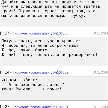
Давайте вы сейчас четко произнесете ваше
имя и в следующий раз не придется тратить
время! Я ржала ( вернее лаяла) так, что
мальчик извинился и положил трубку.
[
+
27
-
]
Комментировать цитату №106583
09.12.2014
Ложусь спать, жена уже в кровати:
Я: дорогая, ты меня согре-е-ешь?
Ж: да, ложись ближе.
Ж: ай! я могу согреть, а не разморозить!
[
+
24
-
]
Комментировать цитату №106582
09.12.2014
играем в хбокс:
я: А не заигрались ли мы ?
жена: Мы ели.... я помню!
[
+
27
-
]
Комментировать цитату №106581
09.12.2014