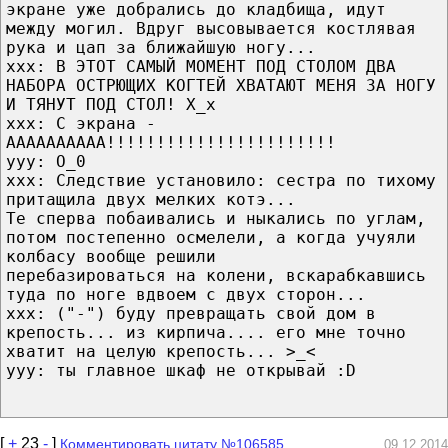
экране уже добрались до кладбища, идут
между могил. Вдруг высовывается костлявая
рука и цап за ближайшую ногу...
xxx: В ЭТОТ САМЫЙ МОМЕНТ ПОД СТОЛОМ ДВА
НАБОРА ОСТРЮЩИХ КОГТЕЙ ХВАТАЮТ МЕНЯ ЗА НОГУ
И ТЯНУТ ПОД СТОЛ! X_x
xxx: С экрана -
АААААААААА!!!!!!!!!!!!!!!!!!!!!!!
yyy: O_0
xxx: Следствие установило: сестра по тихому
притащила двух мелких котэ...
Те сперва побаивались и ныкались по углам,
потом постепенно осмелели, а когда учуяли
колбасу вообще решили
перебазироваться на колени, вскарабкавшись
туда по ноге вдвоем с двух сторон...
xxx: ("-") буду превращать свой дом в
крепость... из кирпича.... его мне точно
хватит на целую крепость... >_<
yyy: ты главное шкаф не открывай :D
[
+
23
-
]
Комментировать цитату №106585
09.12.2014