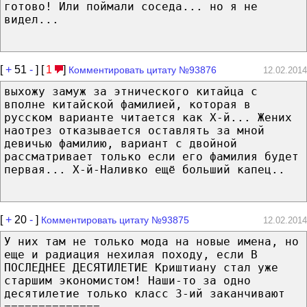
готово! Или поймали соседа... но я не
видел...
[
+
51
-
] [
1
]
Комментировать цитату №93876
12.02.2014
выхожу замуж за этнического китайца с
вполне китайской фамилией, которая в
русском варианте читается как Х-й... Жених
наотрез отказывается оставлять за мной
девичью фамилию, вариант с двойной
рассматривает только если его фамилия будет
первая... Х-й-Наливко ещё больший капец..
[
+
20
-
]
Комментировать цитату №93875
12.02.2014
У них там не только мода на новые имена, но
еще и радиация нехилая походу, если В
ПОСЛЕДНЕЕ ДЕСЯТИЛЕТИЕ Криштиану стал уже
старшим экономистом! Наши-то за одно
десятилетие только класс 3-ий заканчивают
==============