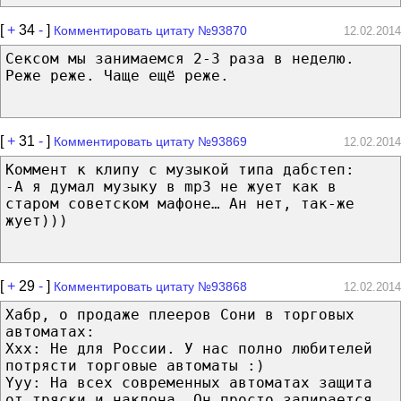
[
+
34
-
]
Комментировать цитату №93870
12.02.2014
Сексом мы занимаемся 2-3 раза в неделю.
Реже реже. Чаще ещё реже.
[
+
31
-
]
Комментировать цитату №93869
12.02.2014
Коммент к клипу с музыкой типа дабстеп:
-А я думал музыку в mp3 не жует как в
старом советском мафоне… Ан нет, так-же
жует)))
[
+
29
-
]
Комментировать цитату №93868
12.02.2014
Хабр, о продаже плееров Сони в торговых
автоматах:
Xxx: Не для России. У нас полно любителей
потрясти торговые автоматы :)
Yyy: На всех современных автоматах защита
от тряски и наклона. Он просто запирается.