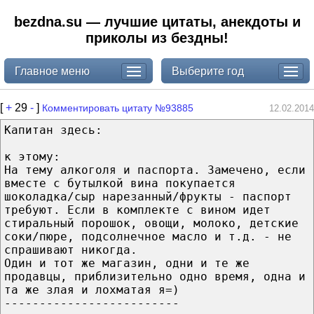
bezdna.su — лучшие цитаты, анекдоты и
приколы из бездны!
Главное меню
Выберите год
[
+
29
-
]
Комментировать цитату №93885
12.02.2014
Капитан здесь:
к этому:
На тему алкоголя и паспорта. Замечено, если
вместе с бутылкой вина покупается
шоколадка/сыр нарезанный/фрукты - паспорт
требуют. Если в комплекте с вином идет
стиральный порошок, овощи, молоко, детские
соки/пюре, подсолнечное масло и т.д. - не
спрашивают никогда.
Один и тот же магазин, одни и те же
продавцы, приблизительно одно время, одна и
та же злая и лохматая я=)
-------------------------