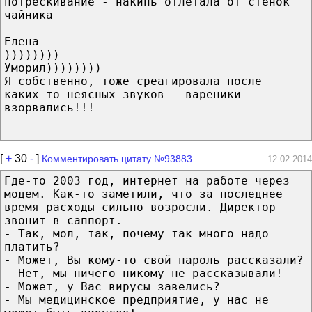
потрескивание - накипь отлетала от стенок
чайника
Елена
))))))))
Уморил))))))))
Я собственно, тоже среагировала после
каких-то неясных звуков - вареники
взорвались!!!
[
+
30
-
]
Комментировать цитату №93883
12.02.2014
Где-то 2003 год, интернет на работе через
модем. Как-то заметили, что за последнее
время расходы сильно возросли. Директор
звонит в саппорт.
- Так, мол, так, почему так много надо
платить?
- Может, Вы кому-то свой пароль рассказали?
- Нет, мы ничего никому не рассказывали!
- Может, у Вас вирусы завелись?
- Мы медицинское предприятие, у нас не