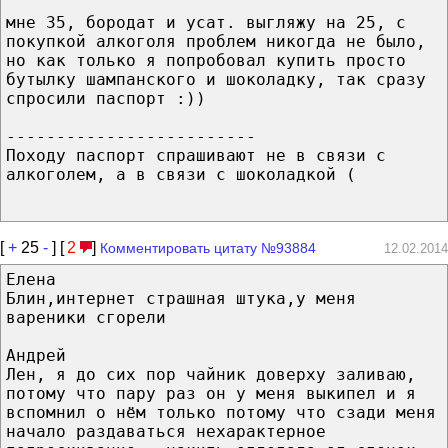
мне 35, бородат и усат. выгляжу на 25, с
покупкой алкоголя проблем никогда не было,
но как только я попробовал купить просто
бутылку шампанского и шоколадку, так сразу
спросили паспорт :))
-------------------------
Походу паспорт спрашивают не в связи с
алкоголем, а в связи с шоколадкой (
[
+
25
-
] [
2
]
Комментировать цитату №93884
12.02.2014
Елена
Блин,интернет страшная штука,у меня
вареники сгорели
Андрей
Лен, я до сих пор чайник доверху заливаю,
потому что пару раз он у меня выкипел и я
вспомнил о нём только потому что сзади меня
начало раздаваться нехарактерное