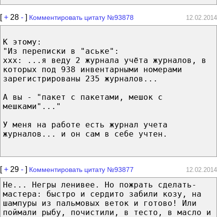
[
+
28
-
]
Комментировать цитату №93878
12.02.2014
К этому:
"Из переписки в "аське":
xxx: ...я веду 2 журнала учёта журналов, в
которых под 938 инвентарными номерами
зарегистрированы 235 журналов...
А вы - "пакет с пакетами, мешок с
мешками"..."
У меня на работе есть журнал учета
журналов... и он сам в себе учтен.
[
+
29
-
]
Комментировать цитату №93877
12.02.2014
Не... Негры ленивее. Но пожрать сделать-
мастера: быстро и сердито забили козу, на
шампуры из пальмовых веток и готово! Или
поймали рыбу, почистили, в тесто, в масло и