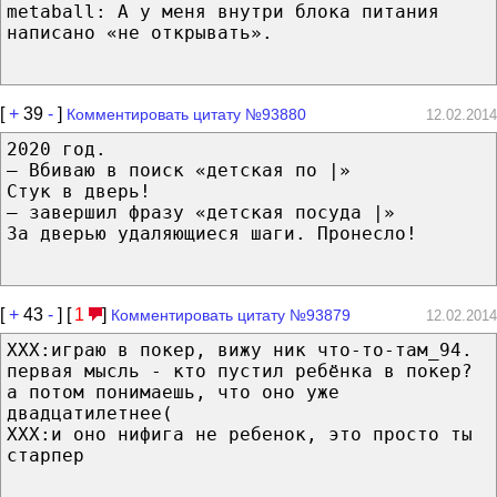
metaball: А у меня внутри блока питания
написано «не открывать».
[
+
39
-
]
Комментировать цитату №93880
12.02.2014
2020 год.
— Вбиваю в поиск «детская по |»
Стук в дверь!
— завершил фразу «детская посуда |»
За дверью удаляющиеся шаги. Пронесло!
[
+
43
-
] [
1
]
Комментировать цитату №93879
12.02.2014
ХХХ:играю в покер, вижу ник что-то-там_94.
первая мысль - кто пустил ребёнка в покер?
а потом понимаешь, что оно уже
двадцатилетнее(
ХХХ:и оно нифига не ребенок, это просто ты
старпер