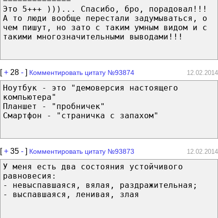
Это 5+++ )))... Спасибо, бро, порадовал!!!
А то люди вообще перестали задумываться, о
чем пишут, но зато с таким умным видом и с
такими многозначительными выводами!!!
[
+
28
-
]
Комментировать цитату №93874
12.02.2014
Ноутбук - это "демоверсия настоящего
компьютера"
Планшет - "пробничек"
Смартфон - "страничка с запахом"
[
+
35
-
]
Комментировать цитату №93873
12.02.2014
У меня есть два состояния устойчивого
равновесия:
- невыспавшаяся, вялая, раздражительная;
- выспавшаяся, ленивая, злая