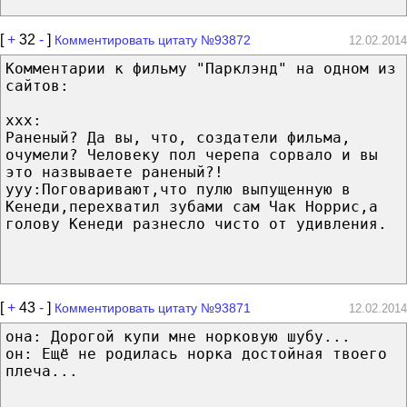
[
+
32
-
]
Комментировать цитату №93872
12.02.2014
Комментарии к фильму "Парклэнд" на одном из
сайтов:
ххх:
Раненый? Да вы, что, создатели фильма,
очумели? Человеку пол черепа сорвало и вы
это назвываете раненый?!
ууу:Поговаривают,что пулю выпущенную в
Кенеди,перехватил зубами сам Чак Норрис,а
голову Кенеди разнесло чисто от удивления.
[
+
43
-
]
Комментировать цитату №93871
12.02.2014
она: Дорогой купи мне норковую шубу...
он: Ещё не родилась норка достойная твоего
плеча...