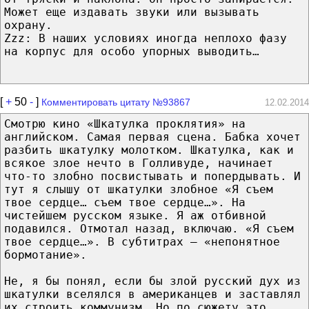
Может еще издавать звуки или вызывать
охрану.
Zzz: В наших условиях иногда неплохо фазу
на корпус для особо упорных выводить…
[
+
50
-
]
Комментировать цитату №93867
12.02.2014
Смотрю кино «Шкатулка проклятия» на
английском. Самая первая сцена. Бабка хочет
разбить шкатулку молотком. Шкатулка, как и
всякое злое нечто в Голливуде, начинает
что-то злобно посвистывать и попердывать. И
тут я слышу от шкатулки злобное «Я съем
твое сердце… съем твое сердце…». На
чистейшем русском языке. Я аж отбивной
подавился. Отмотал назад, включаю. «Я съем
твое сердце…». В субтитрах – «непонятное
бормотание».
Не, я бы понял, если бы злой русский дух из
шкатулки вселялся в американцев и заставлял
их строить коммунизм. Но по сюжету это