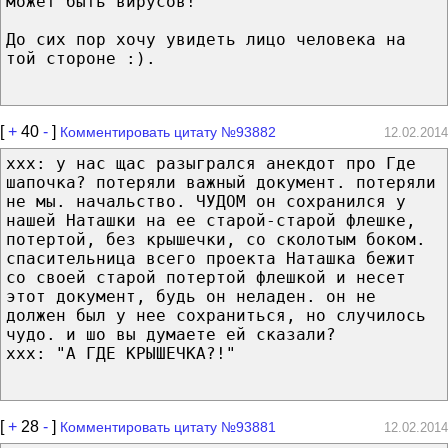
может быть вирусов!
До сих пор хочу увидеть лицо человека на
той стороне :).
[
+
40
-
]
Комментировать цитату №93882
12.02.2014
xxx: у нас щас разыгрался анекдот про Где
шапочка? потеряли важный документ. потеряли
не мы. начальство. ЧУДОМ он сохранился у
нашей Наташки на ее старой-старой флешке,
потертой, без крышечки, со сколотым боком.
спасительница всего проекта Наташка бежит
со своей старой потертой флешкой и несет
этот документ, будь он неладен. он не
должен был у нее сохраниться, но случилось
чудо. и шо вы думаете ей сказали?
xxx: "А ГДЕ КРЫШЕЧКА?!"
[
+
28
-
]
Комментировать цитату №93881
12.02.2014