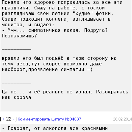
Поняла что здорово поправилась за все эти
праздники. Сижу на работе, с тоской
разглядываю свои летние "худые" фотки.
Сзади подходит коллега, заглядывает в
монитор, и выдаёт:
- Ммм... симпатичная какая. Подруга?
Познакомишь?
__________
врядли это был подъёб в твою сторону на
тему веса,тут скорее возможно даже
наоборот,проявление симпатии =)
__________
Да не... я её реально не узнал. Разожралась
как корова
[
+
22
-
]
Комментировать цитату №94637
28.02.2014
- Говорят, от алкоголя все красивыми