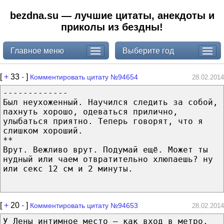
bezdna.su — лучшие цитаты, анекдоты и
приколы из бездны!
Главное меню
Выберите год
[
+
33
-
]
Комментировать цитату №94654
28.02.2014
-------------
Был неухоженный. Научился следить за собой,
пахнуть хорошо, одеваться прилично,
улыбаться приятно. Теперь говорят, что я
слишком хороший.
**
Врут. Вежливо врут. Подумай ещё. Может ты
нудный или чаем отвратительно хлюпаешь? ну
или секс 12 см и 2 минуты.
[
+
20
-
]
Комментировать цитату №94653
28.02.2014
У Лены интимное место – как вход в метро.