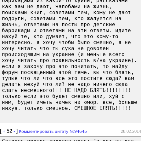
барикадами из какой-то хуйни, рассказами
как вам не дают, жалобами на жизнь,
поисками книг, советами тем, кому не дают
подруги, советами тем, кто жалуется на
жизнь, ответами на посты про детские
баррикады и ответами на эти ответы. идите
нахуй те, кто думает, что это кому-то
интересно. я хочу чтобы было смешно, я не
хочу читать что ты сука не доволен
происходящим на украине (и меньше всего
хочу читать про правильность в/на украине).
если я захочу про это почитать, то найду
форум посвященный этой теме. вы что блять,
тупые что ли что все это постите сюда? вам
делать нехуй что ли? не надо ничего сюда
слать несмешного!!! НЕ НАДО БЛЯТЬ!!!!!!!!
только если это будет смешно или, хуй с
ним, будет иметь намек на юмор. все, больше
нихуя. только смешное. СМЕШНОЕ БЛЯТЬ!!!!!
[
+
52
-
]
Комментировать цитату №94645
28.02.2014