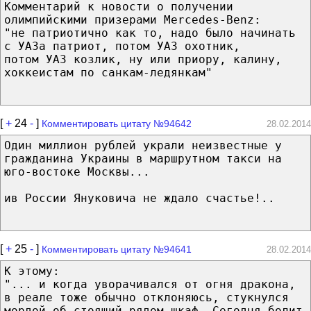
Комментарий к новости о получении
олимпийскими призерами Mercedes-Benz:
"не патриотично как то, надо было начинать
с УАЗа патриот, потом УАЗ охотник,
потом УАЗ козлик, ну или приору, калину,
хоккеистам по санкам-ледянкам"
[
+
24
-
]
Комментировать цитату №94642
28.02.2014
Один миллион рублей украли неизвестные у
гражданина Украины в маршрутном такси на
юго-востоке Москвы...
ив России Януковича не ждало счастье!..
[
+
25
-
]
Комментировать цитату №94641
28.02.2014
К этому:
"... и когда уворачивался от огня дракона,
в реале тоже обычно отклоняюсь, стукнулся
мордой об стоящий рядом шкаф. Сегодня болит