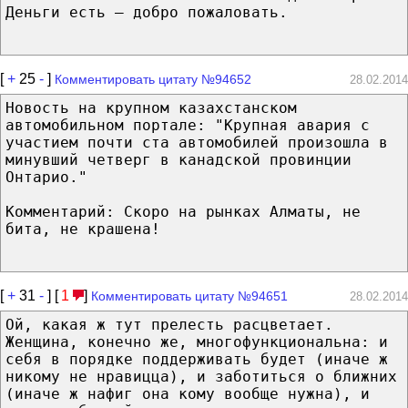
Деньги есть – добро пожаловать.
[
+
25
-
]
Комментировать цитату №94652
28.02.2014
Новость на крупном казахстанском
автомобильном портале: "Крупная авария с
участием почти ста автомобилей произошла в
минувший четверг в канадской провинции
Онтарио."
Комментарий: Скоро на рынках Алматы, не
бита, не крашена!
[
+
31
-
] [
1
]
Комментировать цитату №94651
28.02.2014
Ой, какая ж тут прелесть расцветает.
Женщина, конечно же, многофункциональна: и
себя в порядке поддерживать будет (иначе ж
никому не нравицца), и заботиться о ближних
(иначе ж нафиг она кому вообще нужна), и