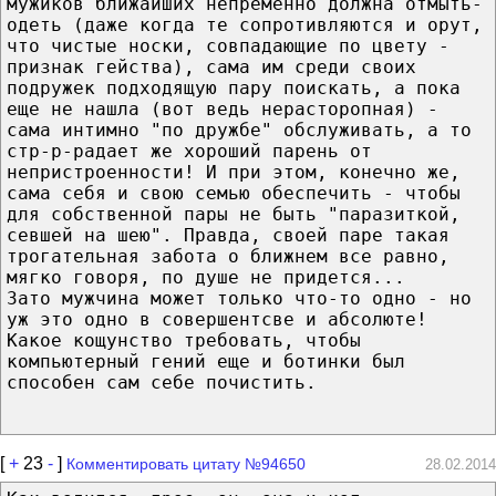
мужиков ближайших непременно должна отмыть-
одеть (даже когда те сопротивляются и орут,
что чистые носки, совпадающие по цвету -
признак гейства), сама им среди своих
подружек подходящую пару поискать, а пока
еще не нашла (вот ведь нерасторопная) -
сама интимно "по дружбе" обслуживать, а то
стр-р-радает же хороший парень от
непристроенности! И при этом, конечно же,
сама себя и свою семью обеспечить - чтобы
для собственной пары не быть "паразиткой,
севшей на шею". Правда, своей паре такая
трогательная забота о ближнем все равно,
мягко говоря, по душе не придется...
Зато мужчина может только что-то одно - но
уж это одно в совершентсве и абсолюте!
Какое кощунство требовать, чтобы
компьютерный гений еще и ботинки был
способен сам себе почистить.
[
+
23
-
]
Комментировать цитату №94650
28.02.2014