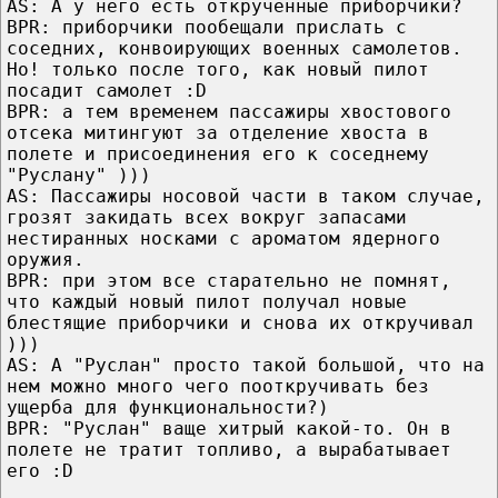
AS: А у него есть открученные приборчики?
BPR: приборчики пообещали прислать с
соседних, конвоирующих военных самолетов.
Но! только после того, как новый пилот
посадит самолет :D
BPR: а тем временем пассажиры хвостового
отсека митингуют за отделение хвоста в
полете и присоединения его к соседнему
"Руслану" )))
AS: Пассажиры носовой части в таком случае,
грозят закидать всех вокруг запасами
нестиранных носками с ароматом ядерного
оружия.
BPR: при этом все старательно не помнят,
что каждый новый пилот получал новые
блестящие приборчики и снова их откручивал
)))
AS: А "Руслан" просто такой большой, что на
нем можно много чего пооткручивать без
ущерба для функциональности?)
BPR: "Руслан" ваще хитрый какой-то. Он в
полете не тратит топливо, а вырабатывает
его :D