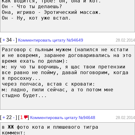
Как водится, трое: он, она и кот.
Он - Что ты делаешь?
Она, игриво - Эротический массаж.
Он - Ну, кот уже встал.
[
+
34
-
]
Комментировать цитату №94649
28.02.2014
Разговор с пьяным мужем (напился не кстати
и не вовремя, заранее договаривались на это
время ехать по делам):
м: ну чо ты ворчишь, я щас твои претензии
все равно не пойму, давай поговорим, когда
я просохну...
через полчаса, встав с кровати:
м: ладно, пили сейчас, а то потом мне
стыдно будет...
[
+
22
-
] [
1
]
Комментировать цитату №94648
28.02.2014
в ЖЖ фото кота и плюшевого тигра
коммент: