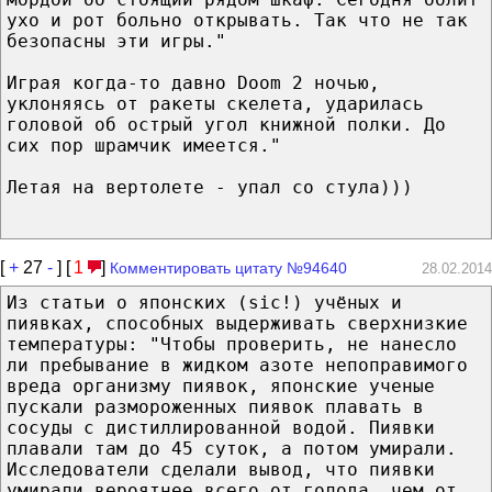
ухо и рот больно открывать. Так что не так
безопасны эти игры."
Играя когда-то давно Doom 2 ночью,
уклоняясь от ракеты скелета, ударилась
головой об острый угол книжной полки. До
сих пор шрамчик имеется."
Летая на вертолете - упал со стула)))
[
+
27
-
] [
1
]
Комментировать цитату №94640
28.02.2014
Из статьи о японских (sic!) учёных и
пиявках, способных выдерживать сверхнизкие
температуры: "Чтобы проверить, не нанесло
ли пребывание в жидком азоте непоправимого
вреда организму пиявок, японские ученые
пускали размороженных пиявок плавать в
сосуды с дистиллированной водой. Пиявки
плавали там до 45 суток, а потом умирали.
Исследователи сделали вывод, что пиявки
умирали вероятнее всего от голода, чем от