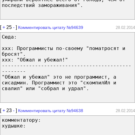
последствий замораживания".
[
+
25
-
]
Комментировать цитату №94639
28.02.2014
Сюда:
xxx: Программисты по-своему "поматросят и
бросят".
xxx: "Обжал и убежал!"
-------------------------------------------
--------
"Обжал и убежал" это не программист, а
сисадмин. Программист это "скомпилИл и
свалил" или "собрал и удрал".
[
+
23
-
]
Комментировать цитату №94638
28.02.2014
комментатору:
худышке: