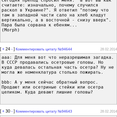
Сегодня препод спросил меня: "а вот вы как
считаете: изначально, почему случился
раскол в Украине?". Я ответил "потому что
там в западной части сало на хлеб кладут
вертикально, а в восточной - снизу вверх".
Пара была сорвана к ебеням...
(Morph)
[
+
24
-
]
Комментировать цитату №94644
28.02.2014
aaa: Для меня вот что неразрешимая загадка.
В СССР продавались осетровые головы. Но
куда девалась остальная часть осетра? Ну не
могла же номенклатура столько пожирать.
bbb: А у меня сейчас обратный вопрос.
Продают или осетриные стейки или осетра
целиком. Куда девают лишние головы?
[
+
30
-
]
Комментировать цитату №94643
28.02.2014