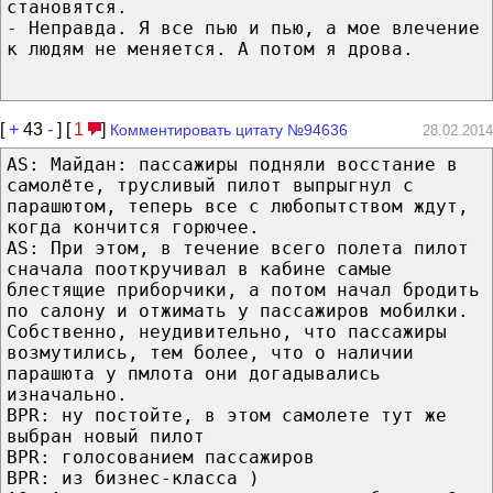
становятся.
- Неправда. Я все пью и пью, а мое влечение
к людям не меняется. А потом я дрова.
[
+
43
-
] [
1
]
Комментировать цитату №94636
28.02.2014
AS: Майдан: пассажиры подняли восстание в
самолёте, трусливый пилот выпрыгнул с
парашютом, теперь все с любопытством ждут,
когда кончится горючее.
AS: При этом, в течение всего полета пилот
сначала пооткручивал в кабине самые
блестящие приборчики, а потом начал бродить
по салону и отжимать у пассажиров мобилки.
Собственно, неудивительно, что пассажиры
возмутились, тем более, что о наличии
парашюта у пмлота они догадывались
изначально.
BPR: ну постойте, в этом самолете тут же
выбран новый пилот
BPR: голосованием пассажиров
BPR: из бизнес-класса )