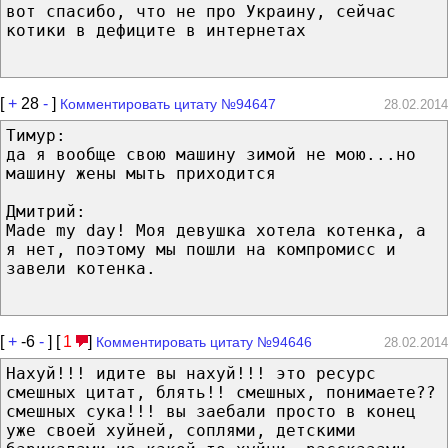
вот спасибо, что не про Украину, сейчас
котики в дефиците в интернетах
[
+
28
-
]
Комментировать цитату №94647
28.02.2014
Тимур:
да я вообще свою машину зимой не мою...но
машину жены мыть приходится
Дмитрий:
Made my day! Моя девушка хотела котенка, а
я нет, поэтому мы пошли на компромисс и
завели котенка.
[
+
-6
-
] [
1
]
Комментировать цитату №94646
28.02.2014
Нахуй!!! идите вы нахуй!!! это ресурс
смешных цитат, блять!! смешных, понимаете??
смешных сука!!! вы заебали просто в конец
уже своей хуйней, соплями, детскими