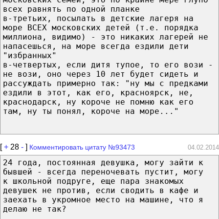
всех равнять по одной планке
в-третьих, посылать в детские лагеря на
море ВСЕХ московских детей (т.е. порядка
миллиона, видимо) - это никаких лагерей не
напасешься, на море всегда ездили дети
"избранных"
в-четвертых, если дитя тупое, то его вози -
не вози, оно через 10 лет будет сидеть и
рассуждать примерно так: "ну мы с предками
ездили в этот, как его, красноярск, не,
краснодарск, ну короче не помню как его
там, ну ты понял, короче на море..."
[
+
28
-
]
Комментировать цитату №93473
04.02.2014
24 года, постоянная девушка, могу зайти к
бывшей - всегда переночевать пустит, могу
к школьной подруге, еще пара знакомых
девушек не против, если сводить в кафе и
заехать в укромное место на машине, что я
делаю не так?