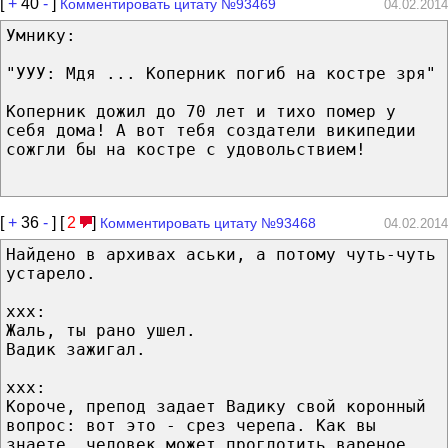
[
+
40
-
]
Комментировать цитату №93469
04.02.2014
Умнику:
"УУУ: Мдя ... Коперник погиб на костре зря"
Коперник дожил до 70 лет и тихо помер у
себя дома! А вот тебя создатели википедии
сожгли бы на костре с удовольствием!
[
+
36
-
] [
2
]
Комментировать цитату №93468
04.02.2014
Найдено в архивах аськи, а потому чуть-чуть
устарело.
xxx:
Жаль, ты рано ушел.
Вадик зажигал.
ххх:
Короче, препод задает Вадику свой коронный
вопрос: вот это - срез черепа. Как вы
знаете. человек может проглотить вареное