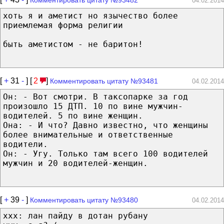
04.02.2014
хоть я и аметист но язычество более
приемлемая форма религии
быть аметистом - не баритон!
[
+
31
-
] [
2
]
Комментировать цитату №93481
04.02.2014
Он: - Вот смотри. В таксопарке за год
произошло 15 ДТП. 10 по вине мужчин-
водителей. 5 по вине женщин.
Она: - И что? Давно известно, что женщины
более внимательные и ответственные
водители.
Он: - Угу. Только там всего 100 водителей
мужчин и 20 водителей-женщин.
[
+
39
-
]
Комментировать цитату №93480
04.02.2014
ххх: лан пайду в дотан рубану