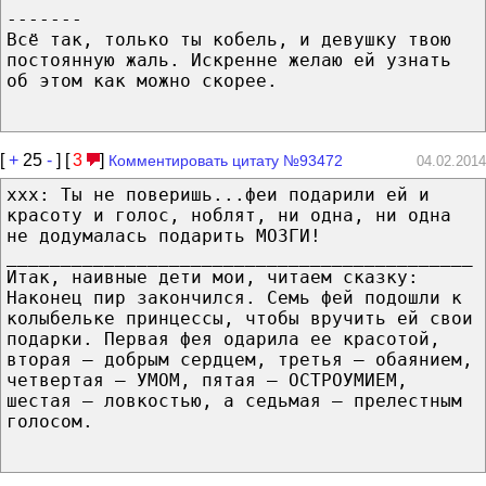
-------
Всё так, только ты кобель, и девушку твою
постоянную жаль. Искренне желаю ей узнать
об этом как можно скорее.
[
+
25
-
] [
3
]
Комментировать цитату №93472
04.02.2014
xxx: Ты не поверишь...феи подарили ей и
красоту и голос, ноблят, ни одна, ни одна
не додумалась подарить МОЗГИ!
___________________________________________
Итак, наивные дети мои, читаем сказку:
Наконец пир закончился. Семь фей подошли к
колыбельке принцессы, чтобы вручить ей свои
подарки. Первая фея одарила ее красотой,
вторая – добрым сердцем, третья – обаянием,
четвертая – УМОМ, пятая – ОСТРОУМИЕМ,
шестая – ловкостью, а седьмая – прелестным
голосом.