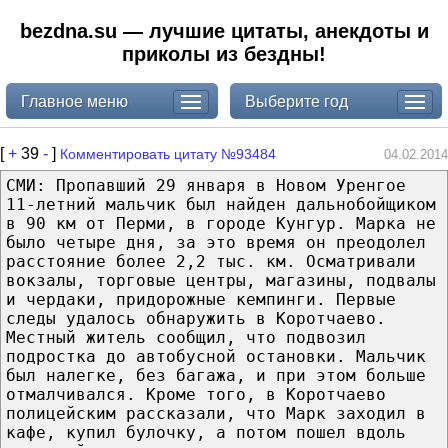
bezdna.su — лучшие цитаты, анекдоты и
приколы из бездны!
Главное меню
Выберите год
[
+
39
-
]
Комментировать цитату №93484
04.02.2014
СМИ: Пропавший 29 января в Новом Уренгое
11-летний мальчик был найден дальнобойщиком
в 90 км от Перми, в городе Кунгур. Марка не
было четыре дня, за это время он преодолел
расстояние более 2,2 тыс. км. Осматривали
вокзалы, торговые центры, магазины, подвалы
и чердаки, придорожные кемпинги. Первые
следы удалось обнаружить в Коротчаево.
Местный житель сообщил, что подвозил
подростка до автобусной остановки. Мальчик
был налегке, без багажа, и при этом больше
отмалчивался. Кроме того, в Коротчаево
полицейским рассказали, что Марк заходил в
кафе, купил булочку, а потом пошел вдоль