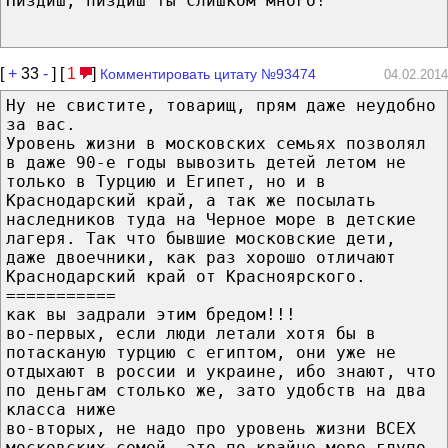
Пиздиш, пиздиш ты слишком много!
[
+
33
-
] [
1
]
Комментировать цитату №93474
04.02.2014
Ну не свистите, товарищ, прям даже неудобно
за вас.
Уровень жизни в московских семьях позволял
в даже 90-е годы вывозить детей летом не
только в Турцию и Египет, но и в
Краснодарский край, а так же посылать
наследников туда на Черное море в детские
лагеря. Так что бывшие московские дети,
даже двоечники, как раз хорошо отличают
Краснодарский край от Красноярского.
===========
как вы задрали этим бредом!!!
во-первых, если люди летали хотя бы в
потасканую турцию с египтом, они уже не
отдыхают в россии и украине, ибо знают, что
по деньгам столько же, зато удобств на два
класса ниже
во-вторых, не надо про уровень жизни ВСЕХ
московских семей, это по крайне мере глупо