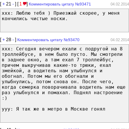
[
+
21
-
] [
1
]
Комментировать цитату №93471
04.02.2014
xxx: Люблю тебя ) Приезжай скорее, у меня
кончились чистые носки.
[
+
28
-
]
Комментировать цитату №93470
04.02.2014
xxx: Сегодня вечером ехали с подругой на 8
троллейбусе, в нем было пусто. Мы смотрели
в заднее окно, а там ехал 7 троллейбус,
причем выкручивав какие-то трюки, ехал
змейкой, а водитель нам улыбнулся и
обогнал. Потом мы его обогнали и
улыбнулись, потом снова он. После чего,
когда семерка поворачивала водитель нам еще
раз улыбнулся и помахал. Поднял настроение
:)
yyy: Я так же в метро в Москве гонял