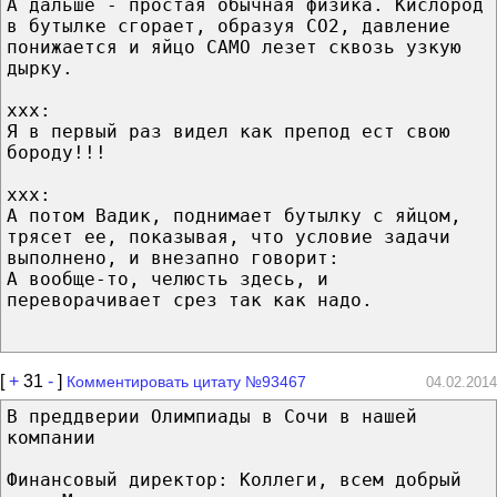
А дальше - простая обычная физика. Кислород
в бутылке сгорает, образуя CO2, давление
понижается и яйцо САМО лезет сквозь узкую
дырку.
ххх:
Я в первый раз видел как препод ест свою
бороду!!!
ххх:
А потом Вадик, поднимает бутылку с яйцом,
трясет ее, показывая, что условие задачи
выполнено, и внезапно говорит:
А вообще-то, челюсть здесь, и
переворачивает срез так как надо.
[
+
31
-
]
Комментировать цитату №93467
04.02.2014
В преддверии Олимпиады в Сочи в нашей
компании
Финансовый директор: Коллеги, всем добрый