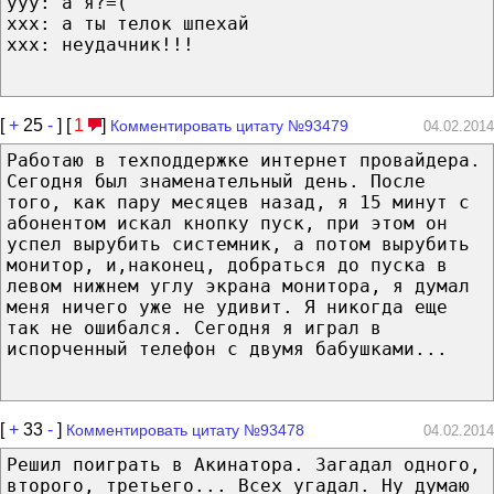
ууу: а я?=(
ххх: а ты телок шпехай
ххх: неудачник!!!
[
+
25
-
] [
1
]
Комментировать цитату №93479
04.02.2014
Работаю в техподдержке интернет провайдера.
Сегодня был знаменательный день. После
того, как пару месяцев назад, я 15 минут с
абонентом искал кнопку пуск, при этом он
успел вырубить системник, а потом вырубить
монитор, и,наконец, добраться до пуска в
левом нижнем углу экрана монитора, я думал
меня ничего уже не удивит. Я никогда еще
так не ошибался. Сегодня я играл в
испорченный телефон с двумя бабушками...
[
+
33
-
]
Комментировать цитату №93478
04.02.2014
Решил поиграть в Акинатора. Загадал одного,
второго, третьего... Всех угадал. Ну думаю