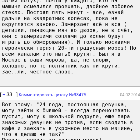
58-ми потух). Почти у каждого, кто на
машине осмелился проехать, двойное лобовое
стекло. Постоял пять минут - всё, езжай
дальше на квадратных колёсах, пока не
округлятся заново. Замерзает всё и вся (
детишки, пинающие мяч во дворе, не в счёт,
они с замерзшими соплями до колен будут
играть до обморожения). И только москвичи
героически терпят 20-ти градусный мороз! По
всем каналам это нытьё крутят. Был я в
Москве в ваши морозы, да, не спорю,
холодно, но не полтинник как ни крути.
Зае..ли, честное слово.
[
+
33
-
]
Комментировать цитату №93475
04.02.2014
Вот этому: "24 года, постоянная девушка,
могу зайти к бывшей - всегда переночевать
пустит, могу к школьной подруге, еще пара
знакомых девушек не против, если сводить в
кафе и заехать в укромное место на машине,
что я делаю не так?"