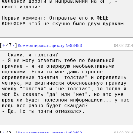
железной дороги в направлении на юг , -
пишет издание.
Первый коммент: Отправтье его к ФЕДЕ
КОНЮХОВУ чтоб не скучно было двум дуракам.
[
+
47
-
]
Комментировать цитату №93483
04.02.2014
- Скажи, я толстая?
- Я не могу ответить тебе по банальной
причине - я не оперирую необъективными
оценками. Если ты мне дашь строгое
определение понятия "толстая" и определишь
четкую, математически обоснованную границу
между "толстая" и "не толстая", то тогда я
мог бы сказать "да" или "нет", но это уже
вряд ли будет полезной информацией... у нас
ведь все равно будет скандал?
- Да. Но ты почти отмазался.
[
+
43
-
]
Комментировать цитату №93482