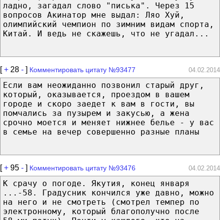
ладно, загадал слово "писька". Через 15
вопросов Акинатор мне выдал: Ляо Хуй,
олимпийский чемпион по зимним видам спорта,
Китай. И ведь не скажешь, что не угадал...
[
+
28
-
]
Комментировать цитату №93477
04.02.2014
Если вам неожиданно позвонил старый друг,
который, оказывается, проездом в вашем
городе и скоро заедет к вам в гости, вы
помчались за пузырем и закусью, а жена
срочно моется и меняет нижнее белье - у вас
в семье на вечер совершенно разные планы
[
+
95
-
]
Комментировать цитату №93476
04.02.2014
К срачу о погоде. Якутия, конец января
...-58. Градусник кончился уже давно, можно
на него и не смотреть (смотрел темпер по
электронному, который благополучно после