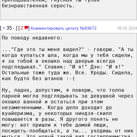
безнравственная серость.
[
+
35
-
] [
2
]
Комментировать цитату №93672
08.02.2014
По поводу недавнего:
..."Где это ты меня видел?" - говорю. "А ты
когда купаться шла, когда мы у тебя сидели,
я за тобой в окошко над дверью всегда
подглядывал." Славик: "И я!" Дэн: "И я!"
Остальные тоже туда же. Все. Уроды. Сидела,
как будто без штанов :-(
Ну, ладно, допустим, я поверю, что толпа
парней могла подглядывать за девушкой через
окошко ванной и остаться при этом
незамеченными. Когда дело доходит до
вуайеризма, у некоторых ниндзя-скилл
повышается в разы. Я другого понять не
могу: вот пришли к тебе домой люди,
посидеть-пообщаться, а ты... уходишь от них
мыться. Это новый такой вид гостеприимства,