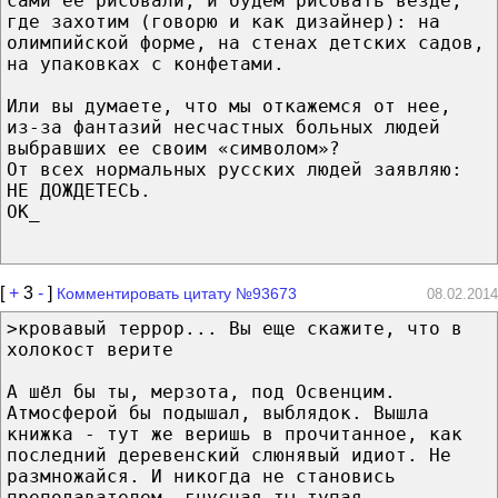
сами ее рисовали, и будем рисовать везде,
где захотим (говорю и как дизайнер): на
олимпийской форме, на стенах детских садов,
на упаковках с конфетами.
Или вы думаете, что мы откажемся от нее,
из-за фантазий несчастных больных людей
выбравших ее своим «символом»?
От всех нормальных русских людей заявляю:
НЕ ДОЖДЕТЕСЬ.
ОК_
[
+
3
-
]
Комментировать цитату №93673
08.02.2014
>кровавый террор... Вы еще скажите, что в
холокост верите
А шёл бы ты, мерзота, под Освенцим.
Атмосферой бы подышал, выблядок. Вышла
книжка - тут же веришь в прочитанное, как
последний деревенский слюнявый идиот. Не
размножайся. И никогда не становись
преподавателем, гнусная ты тупая