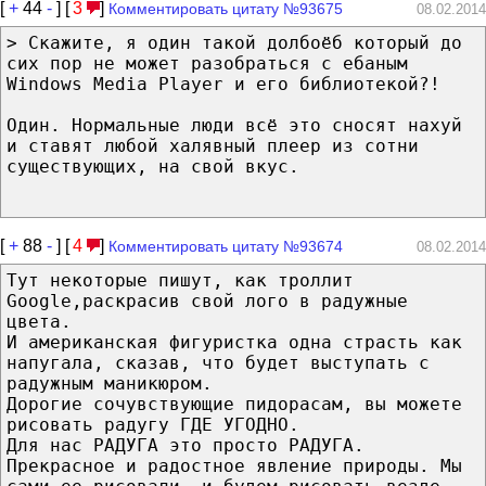
[
+
44
-
] [
3
]
Комментировать цитату №93675
08.02.2014
> Скажите, я один такой долбоёб который до
сих пор не может разобраться с ебаным
Windows Media Player и его библиотекой?!
Один. Нормальные люди всё это сносят нахуй
и ставят любой халявный плеер из сотни
существующих, на свой вкус.
[
+
88
-
] [
4
]
Комментировать цитату №93674
08.02.2014
Тут некоторые пишут, как троллит
Google,раскрасив свой лого в радужные
цвета.
И американская фигуристка одна страсть как
напугала, сказав, что будет выступать с
радужным маникюром.
Дорогие сочувствующие пидорасам, вы можете
рисовать радугу ГДЕ УГОДНО.
Для нас РАДУГА это просто РАДУГА.
Прекрасное и радостное явление природы. Мы