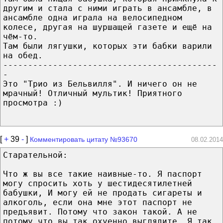
другим и стала с ними играть в ансамбле, в
ансамбле одна играла на велосипедном
колесе, другая на шуршащей газете и ещё на
чём-то.
Там были лягушки, которых эти бабки варили
на обед.
-------------------------------------------
-
Это "Трио из Бельвилля". И ничего он не
мрачный! Отличный мультик! Приятного
просмотра :)
[
+
39
-
]
Комментировать цитату №93670
08.02.2014
Старательной:
Что ж вы все такие наивные-то. Я паспорт
могу спросить хоть у шестидесятилетней
бабушки, И могу ей не продать сигареты и
алкоголь, если она мне этот паспорт не
предъявит. Потому что закон такой. А не
потому что вы так охуенно выглядите. Я так