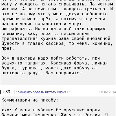
могу у каждого пятого спрашивать. По четным
числам. А по нечетным - каждого третьего. И
это не потому что у меня дохуя свободного
времени и меня прёт, а потому что у меня
распоряжение начальства и могут
оштрафовать. Но когда я всё-таки обращаю
внимание, как, блеать, несомненная
тридцатилетняя курица рада своей внезапной
йуности в глазах кассира, то меня, конечно,
прёт.
Вам в вахтеры надо пойти работать, при
ваших-то талантах. Красивая форма, личная
будка, турникет, может даже кобуру от
пистолета дадут. Вам понравится.
[
+
33
-
]
Комментировать цитату №93669
08.02.2014
Комментарии на пикабу:
xxx: У меня глубокие белорусские корни.
Фамилия моя Тимошенко. Живу я в России. Я