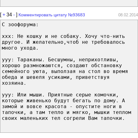
[
+
34
-
]
Комментировать цитату №93683
08.02.2014
С зоофорума:
xxx: Не кошку и не собаку. Хочу что-нить
другое. И желательно,чтоб не требовалось
много ухода.
yyy: Тараканы. Бесшумны, неприхотливы,
хорошо размножаются, создают обстановку
семейного уюта, выползая на стол во время
обеда и шевеля усиками, приветствуя
хозяина.
yyy: Или мыши. Приятные серые комочки,
которые живенько будут бегать по дому. А
зимой и вовсе красота - опустите ноги в
тапочки, а там тепло и мягко, мышки теплом
своих маленьких тел согрели Вам тапочки.