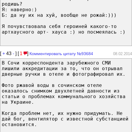
родишь?
Я: наверно:)
Б: да ну их на хуй, вообще не рожай:)))
Я почувствовала себя героиней какого-то
артхаусного арт- хауса :) но посмеялась :)
[
+
43
-
] [
1
]
Комментировать цитату №93684
08.02.2014
В Сочи корреспондента зарубежного СМИ
лишили аккредитации за то, что он отрывал
дверные ручки в отеле и фотографировал их.
Фото ржавой воды в сочинском отеле
оказалось снимком двухлетней давности из
статьи о проблемах коммунального хозяйства
на Украине.
Когда проблем нет, их нужно придумать. Не
дай бог, вентилятор с известной субстанцией
остановится.