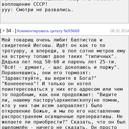
воплощение СССР!
yyy: Смотри не развались.
[
+
34
-
]
Комментировать цитату №93668
08.02.2014
Мой товарищ очень любит баптистов и
свидетелей Иеговы. Идёт он как то по
тротуару, а впереди, в пол сотне метров ему
на встречу топают двое таких "типичных".
Дядька лет под 50-60 и парень лет 25-ти.
"Всё! - думает, - щас докопаюсь и поржу".
Поравнявшись, они его тормозят:
"Здравствуйте, вы верите в Бога?"
"Конеееечно"! И только он хотел
поинтересоваться у них его адресом или чем
то подобным, как они продолжают: "Видите
ли, нашему пастору\архиепископу(не помню,
кто у них там всем заправляет) было
откровение Божье, и мы по его наставлению
распространяем освященные презервативы. Не
желаете ли приобрести?" Сказать, что он был
ошеломлён - ничего не сказать. Он просто