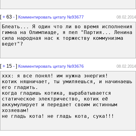
[
+
63
-
]
Комментировать цитату №93677
08.02.2014
Блеать... Я один что ли во время исполнения
гимна на Олимпиаде, я пел "Партия... Ленина
сила народная нас к торжеству коммунизма
ведет"?
[
+
15
-
]
Комментировать цитату №93676
08.02.2014
ххх: я все понял! им нужна энергия!
котик няшничает, ты умиляешься, и начинаешь
его гладить.
когда гладишь котика, вырабатывается
статическое электричество, котик её
аккумулирует и передает своим истинным
хозяевам!
не гладь кота! не гладь кота, сука!!!