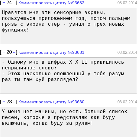
[
+
24
-
]
Комментировать цитату №93682
08.02.2014
Нравятся мне эти сенсорные экраны,
пользуешься приложением год, потом пальцем
грязь с экрана стер - узнал о трех новых
функциях!
[
+
20
-
]
Комментировать цитату №93681
08.02.2014
- Одному мне в цифрах X X II привидилось
неприличное слово?
- Этож насколько опошленный у тебя разум
раз ты там хуй разглядел?
[
+
28
-
]
Комментировать цитату №93680
08.02.2014
У меня нет машины, но есть большой список
песен, которые я представляю как буду
включать, когда буду за рулем!