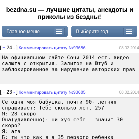
bezdna.su — лучшие цитаты, анекдоты и
приколы из бездны!
Главное меню
Выберите год
[
+
24
-
]
Комментировать цитату №93686
08.02.2014
На официальном сайте Сочи 2014 есть видео
салюта с открытия. Залитое на Ютуб и
заблокированное за нарушение авторских прав
[
+
23
-
]
Комментировать цитату №93685
08.02.2014
Сегодня моя бабушка, почти 90- летняя
спрашивает: Тебе сколько лет, 25?
Я: 28 скоро
Она(удивленно): ни хуя себе...значит 30
скоро?
Я: ага
Б: ты что как я в 35 первого ребенка