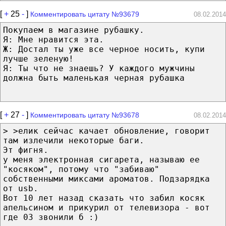
[
+
25
-
]
Комментировать цитату №93679
08.02.2014
Покупаем в магазине рубашку.
Я: Мне нравится эта.
Ж: Достал ты уже все черное носить, купи
лучше зеленую!
Я: Ты что не знаешь? У каждого мужчины
должна быть маленькая черная рубашка
[
+
27
-
]
Комментировать цитату №93678
08.02.2014
> >елик сейчас качает обновление, говорит
там излечили некоторые баги.
Эт фигня.
у меня электронная сигарета, называю ее
"косяком", потому что "забиваю"
собственными миксами ароматов. Подзарядка
от usb.
Вот 10 лет назад сказать что забил косяк
апельсином и прикурил от телевизора - вот
где 03 звонили б :)