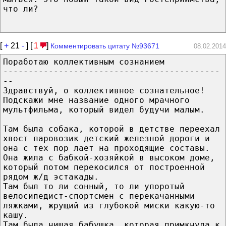
что ли?
[
+
21
-
] [
1
]
Комментировать цитату №93671
08.02.2014
Поработаю коллективным сознанием
-------------------------------------------
--
Здравствуй, о коллективное сознательное!
Подскажи мне название одного мрачного
мультфильма, который видел будучи малым.
Там была собака, которой в детстве переехал
хвост паровозик детский железной дороги и
она с тех пор лает на проходящие составы.
Она жила с бабкой-хозяйкой в высоком доме,
который потом перекосился от построенной
рядом ж/д эстакады.
Там был то ли сонный, то ли упоротый
велосипедист-спортсмен с перекачанными
ляжками, жрущий из глубокой миски какую-то
кашу.
Там была нищая бабушка, которая примкнула к