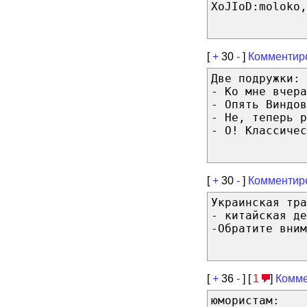
XoJIoD:moloko,
[
+
30
-
]
Комментир
Две подружки:
- Ко мне вчера
- Опять Виндов
- Не, теперь р
- О! Классичес
[
+
30
-
]
Комментир
Украинская тр
- китайская де
-Обратите вним
[
+
36
-
] [
1
]
Комме
юмористам: