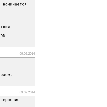
и начинается
ствия
XDD
09.02.2014
граем.
09.02.2014
овершение