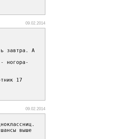
09.02.2014
ть завтра. А
 - ногора-
отник 17
09.02.2014
дноклассниц.
 шансы выше