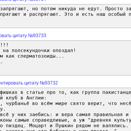
запрягают, но потом никуда не едут. Просто з
прягают и распрягают. Это и есть наш особый 
овать цитату №93733
!!!
 на полсекундочки опоздал!
м как сперматозоиды...
.
нтировать цитату №93732
фишках в статье про то, как группа пакистанц
й клуб в Англии:
, чурбаньё во всём мире свято верит, что нес
у.
всё у них заебись: и вера самая правильная и
аконы самые справедливые, а уж "древняя культ
о пиздец. Моцарт и Пушкин рядом не валялись.