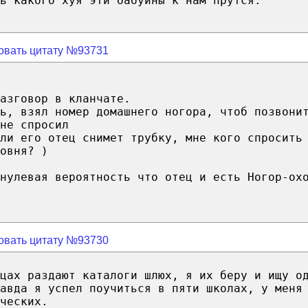
ь какого хуя эти бабуины к нам прутся. "
овать цитату №93731
азговор в кланчате.
ь, взял номер домашнего ногора, чтоб позвони
не спросил
ли его отец снимет трубку, мне кого спросить
овня? )
нулевая вероятность что отец и есть Ногор-ох
овать цитату №93730
цах раздают каталоги шлюх, я их беру и ищу о
авда я успел поучиться в пяти школах, у меня
ческих.