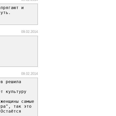
апрягают и
путь.
09.02.2014
09.02.2014
ев решила
ёт культуру
 женщины самые
ура", так это
 Остаётся