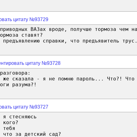
овать цитату №93729
приводных ВАЗах вроде, получше тормоза чем н
ормоза ставят?
 предъявлению справки, что предъявитель трус
нтировать цитату №93728
разговора:
 же сказала - я не помню пароль... Что?! Что
оги разума?!
овать цитату №93727
 я стесняюсь
 кого?
 тебя
 что за детский сад?