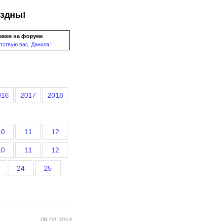
ездны!
ежее на форуме
тствую вас, Данила!
016
2017
2018
10
11
12
10
11
12
24
25
09.02.2014