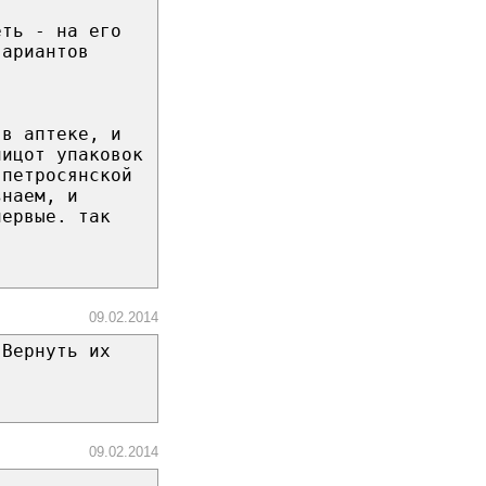
еть - на его
вариантов
 в аптеке, и
пицот упаковок
 петросянской
знаем, и
первые. так
09.02.2014
"Вернуть их
09.02.2014