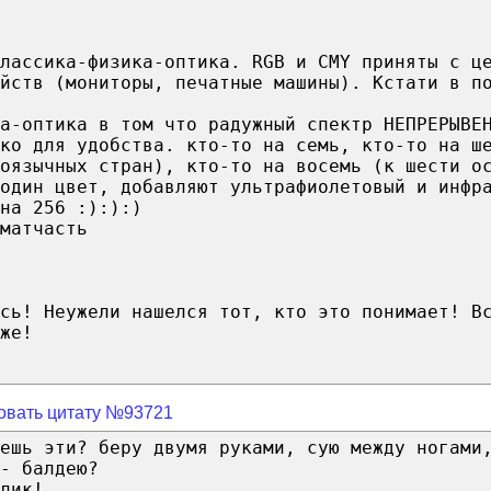
лассика-физика-оптика. RGB и CMY приняты с ц
ойств (мониторы, печатные машины). Кстати в п
ка-оптика в том что радужный спектр НЕПРЕРЫВЕ
ко для удобства. кто-то на семь, кто-то на ш
оязычных стран), кто-то на восемь (к шести о
один цвет, добавляют ультрафиолетовый и инфр
на 256 :):):)
матчасть
сь! Неужели нашелся тот, кто это понимает! В
же!
овать цитату №93721
ешь эти? беру двумя руками, сую между ногами
- балдею?
лик!