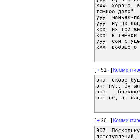
xxx: хорошо, а
темное дело"
yyy: маньяк-па
yyy: ну да лад
xxx: из той же
xxx: в темной 
yyy: cон студе
xxx: вообщето 
[
+
51
-
]
Комментир
она: скоро буд
он: ну.. бутыл
она: ..блэкдже
он: не, не над
[
+
26
-
]
Комментир
007: Поскольку
преступлений, 