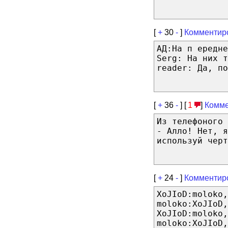
[
+
30
-
]
Комментир
АД:На п ередне
Serg: На них т
reader: Да, по
[
+
36
-
] [
1
]
Комме
Из телефоного 
- Алло! Нет, я
используй черт
[
+
24
-
]
Комментир
XoJIoD:moloko,
moloko:XoJIoD,
XoJIoD:moloko,
moloko:XoJIoD,