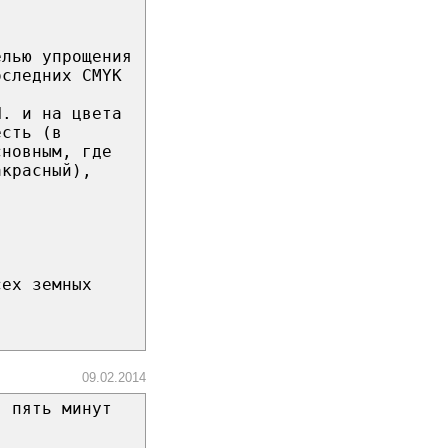
елью упрощения
оследних CMYK
Н. и на цвета
есть (в
сновным, где
акрасный),
сех земных
09.02.2014
, пять минут