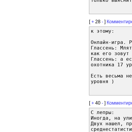
только выяснит
[
+
28
-
]
Комментир
к этому:
Онлайн-игра. Р
Глассень: Млят
как его зовут 
Глассень: а ес
охотника 17 ур
Есть весьма не
уровня )
[
+
40
-
]
Комментир
С лепры:
Иногда, на ули
Двух нашел, пр
среднестатисти