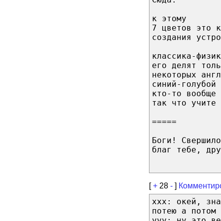
к этому
7 цветов это к
создания устр
классика-физи
его делят толь
некоторых англ
синий-голубой 
кто-то вообще 
так что учите 
=====
Боги! Свершило
благ тебе, дру
[
+
28
-
]
Комментир
xxx: окей, зна
потею а потом 
yyy: ну это ве