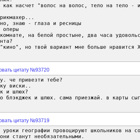
 как насчет "волос на волос, тело на тело - 
рикмахер...
но, знаю - глаза и ресницы
 оперы
комнате, на белой простыне, два часа удоволь
нта?
"кино", но твой вариант мне больше нравится 
овать цитату №93720
у. че привезти тебе?
ку виски..
к и шлюх?
о блэкджек и шлюх. сама приезжай. в карты сы
овать цитату №93719
 уроки географии провоцируют школьников на с
они станут необязательными.