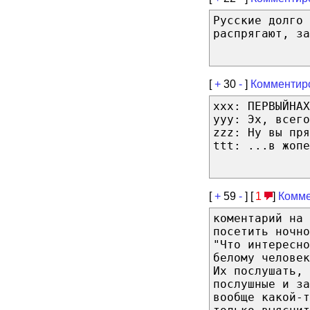
Русские долго 
распрягают, за
[
+
30
-
]
Комментир
xxx: ПЕРВЫЙНАХ
yyy: Эх, всего
zzz: Ну вы пря
ttt: ...в жопе
[
+
59
-
] [
1
]
Комме
коментарий на 
посетить ночно
"Что интересно
белому человек
Их послушать, 
послушные и з
вообще какой-т