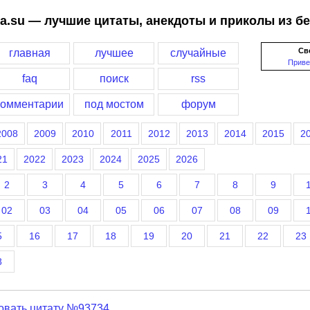
a.su — лучшие цитаты, анекдоты и приколы из б
Св
главная
лучшее
случайные
Приве
faq
поиск
rss
комментарии
под мостом
форум
2008
2009
2010
2011
2012
2013
2014
2015
2
21
2022
2023
2024
2025
2026
2
3
4
5
6
7
8
9
02
03
04
05
06
07
08
09
5
16
17
18
19
20
21
22
23
8
овать цитату №93734