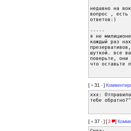
недавно на вок
вопрос , есть 
ответов:)
-----
я не милиционе
каждый раз нах
презервативов
шуткой. все ва
поверьте, они 
что оставьте л
[
+
31
-
]
Комментир
ххх: Отправила
тебе обратно?"
[
+
37
-
] [
3
]
Комме
Сюда: