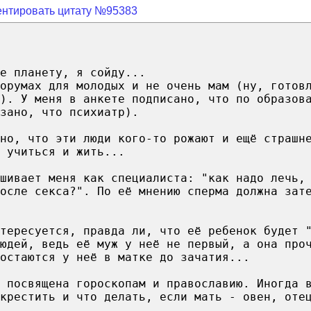
нтировать цитату №95383
е планету, я сойду...
орумах для молодых и не очень мам (ну, готов
). У меня в анкете подписано, что по образов
зано, что психиатр).
шно, что эти люди кого-то рожают и ещё страшн
 учиться и жить...
шивает меня как специалиста: "как надо лечь,
после секса?". По её мнению сперма должна зат
нтересуется, правда ли, что её ребенок будет 
юдей, ведь её муж у неё не первый, а она про
остаются у неё в матке до зачатия...
 посвящена гороскопам и православию. Иногда 
крестить и что делать, если мать - овен, оте
..