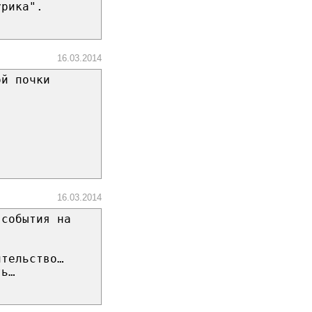
урика".
16.03.2014
ой почки
16.03.2014
 события на
ительство…
ть…