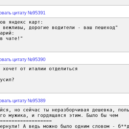
овать цитату №95391
ов яндекс карт:
о вежливы, дорогие водители - ваш пешеход"
арий:
в чате!"
овать цитату №95390
 хочет от италии отделиться
усил?
овать цитату №95389
йся, но сейчас ты неразборчивая дешевка, пол
ого мужика, и гордящаяся этим. Было бы чем
==================
ернули! А ведь можно было одним словом - б**