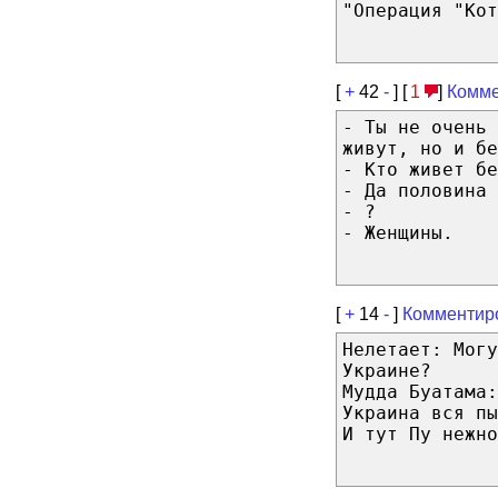
"Операция "Кот
[
+
42
-
] [
1
]
Комме
- Ты не очень 
живут, но и бе
- Кто живет бе
- Да половина 
- ?
- Женщины.
[
+
14
-
]
Комментир
Нелетает: Могу
Украине?
Мудда Буатама:
Украина вся пы
И тут Пу нежно