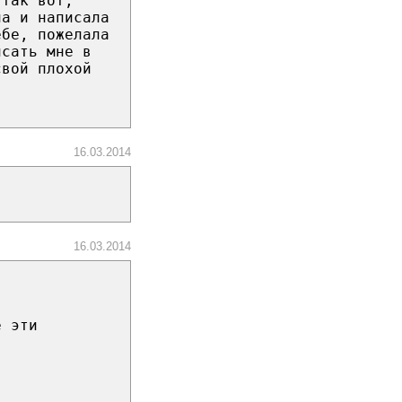
 так вот,
ла и написала
ебе, пожелала
исать мне в
свой плохой
16.03.2014
16.03.2014
е эти