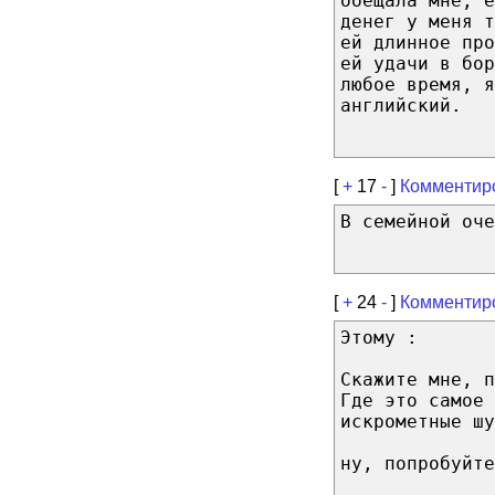
обещала мне, е
денег у меня 
ей длинное пр
ей удачи в бор
любое время, я
английский.
[
+
17
-
]
Комментир
В семейной оче
[
+
24
-
]
Комментир
Этому :
Скажите мне, п
Где это самое 
искрометные шу
ну, попробуйте