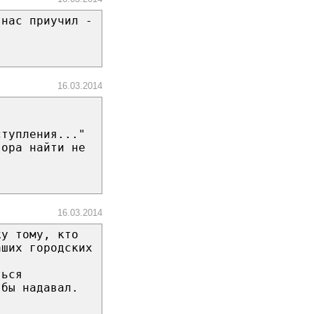
 нас приучил -
.
16.03.2014
ступления..."
вора найти не
16.03.2014
ку тому, кто
аших городских
ться
 бы надавал.