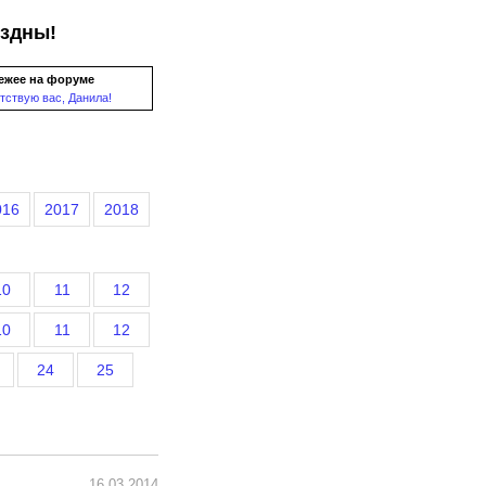
ездны!
ежее на форуме
тствую вас, Данила!
016
2017
2018
10
11
12
10
11
12
24
25
16.03.2014