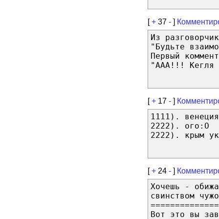
[
+
37
-
]
Комментир
Из разговорчик
"Будьте взаим
Первый коммент
"ААА!!! Кегля 
[
+
17
-
]
Комментир
1111). венеция
2222). ого:O
2222). крым ук
[
+
24
-
]
Комментир
Хочешь - обижа
свинством чуж
==============
Вот это вы зав