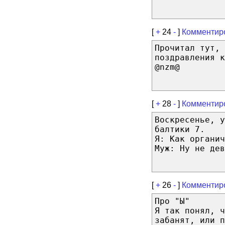
[
+
24
-
]
Комментир
Прочитал тут, 
поздравления к
@nzm@
[
+
28
-
]
Комментир
Воскресенье, у
балтики 7.
Я: Как органич
Муж: Ну не дев
[
+
26
-
]
Комментир
Про "Ы"
Я так понял, 
забанят, или п