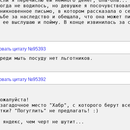
сли я перечислю ей немного денег, бла-бла...
тогда не водилось, но девушке я посочувствова
оникновенное письмо, в котором рассказала о с
ьбе за наследство и обещала, что она может п
 ее выслушаю и пойму. В конце извинилась за 
овать цитату №95393
реди мыть посуду нет льготников.
овать цитату №95392
ожалуйста!
загадочное место "Хабр", с которого берут вс
тки? "Погуглить" не предлагать! :)
 яндекс, чем черт не шутит...