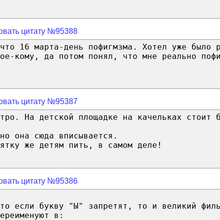
овать цитату №95388
что 16 марта-день пофигмзма. Хотел уже было 
ое-кому, да потом понял, что мне реально поф
овать цитату №95387
тро. На детской площадке на качельках стоит 
но она сюда вписывается.
ятку же детям пить, в самом деле!
овать цитату №95386
что если букву "Ы" запретят, то и великий фил
ереименуют в: