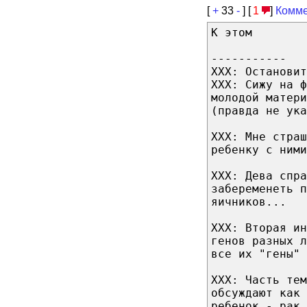
[
+
33
-
] [
1
]
Комме
К этом
-----------
ХХХ: Остановит
ХХХ: Сижу на ф
молодой матери
(правда не ука
ХХХ: Мне стра
ребенку с ними
ХХХ: Дева спра
забеременеть 
яичников...
ХХХ: Вторая и
генов разных л
все их "гены" 
ХХХ: Часть тем
обсуждают как 
ребенок - рак.