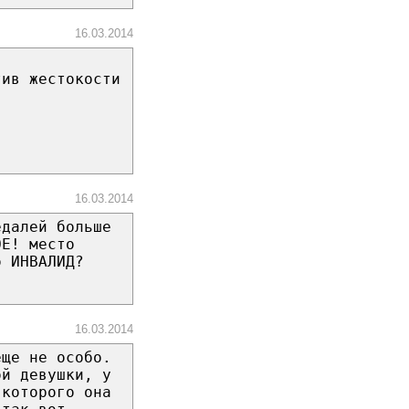
16.03.2014
тив жестокости
16.03.2014
едалей больше
ОЕ! место
о ИНВАЛИД?
16.03.2014
еще не особо.
ой девушки, у
 которого она