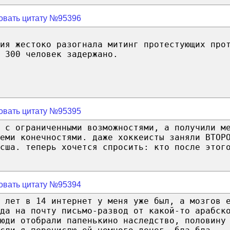
овать цитату №95396
ия жестоко разогнала митинг протестующих про
 300 человек задержано.
овать цитату №95395
и с ограниченными возможностями, а получили м
еми конечностями. даже хоккеисты заняли ВТОР
сша. теперь хочется спросить: кто после этог
овать цитату №95394
, лет в 14 интернет у меня уже был, а мозгов 
гда на почту письмо-развод от какой-то арабск
люди отобрали папенькино наследство, половину