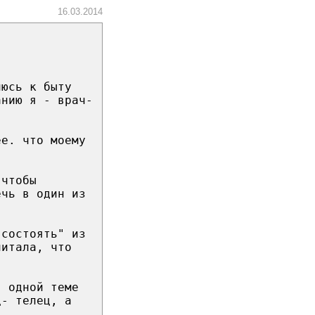
16.03.2014
люсь к быту
анию я - врач-
ее. что моему
 чтобы
ечь в один из
"состоять" из
читала, что
в одной теме
ц- телец, а