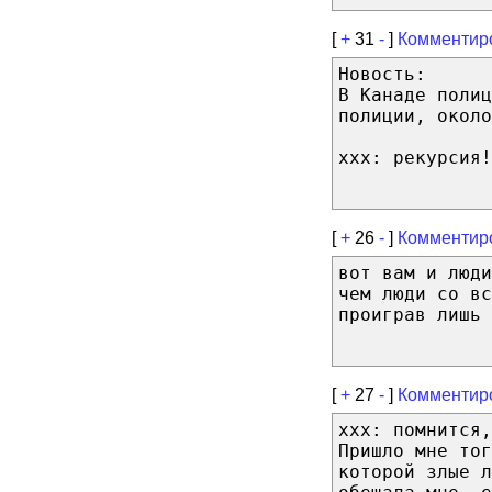
[
+
31
-
]
Комментир
Новость:
В Канаде полиц
полиции, около
xxx: рекурсия!
[
+
26
-
]
Комментир
вот вам и люд
чем люди со вс
проиграв лишь 
[
+
27
-
]
Комментир
xxx: помнится
Пришло мне то
которой злые 