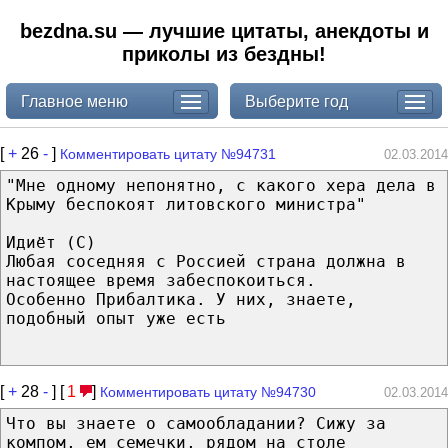
bezdna.su — лучшие цитаты, анекдоты и
приколы из бездны!
Главное меню
Выберите год
[
+
26
-
]
Комментировать цитату №94731
02.03.2014
"Мне одному непонятно, с какого хера дела в
Крыму беспокоят литовского министра"
Идиёт (С)
Любая соседняя с Россией страна должна в
настоящее время забеспокоиться.
Особенно Прибалтика. У них, знаете,
подобный опыт уже есть
[
+
28
-
] [
1
]
Комментировать цитату №94730
02.03.2014
Что вы знаете о самообладании? Сижу за
компом, ем семечки, рядом на столе