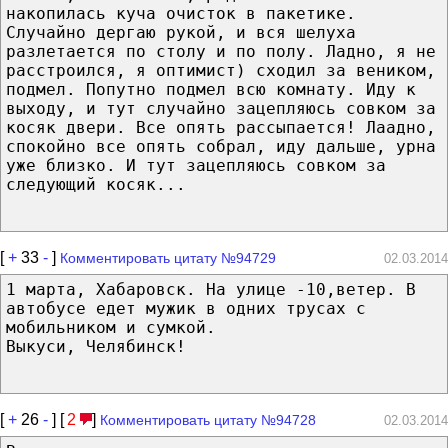
накопилась куча очисток в пакетике.
Случайно дергаю рукой, и вся шелуха
разлетается по столу и по полу. Ладно, я не
расстроился, я оптимист) сходил за веником,
подмел. Попутно подмел всю комнату. Иду к
выходу, и тут случайно зацепляюсь совком за
косяк двери. Все опять рассыпается! Лаадно,
спокойно все опять собрал, иду дальше, урна
уже близко. И тут зацепляюсь совком за
следующий косяк...
[
+
33
-
]
Комментировать цитату №94729
02.03.2014
1 марта, Хабаровск. На улице -10,ветер. В
автобусе едет мужик в одних трусах с
мобильником и сумкой.
Выкуси, Челябинск!
[
+
26
-
] [
2
]
Комментировать цитату №94728
02.03.2014