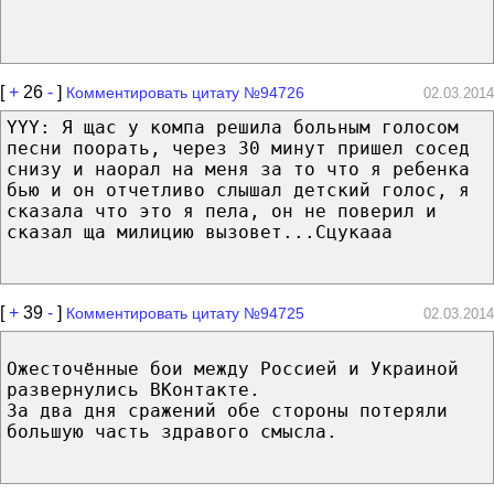
[
+
26
-
]
Комментировать цитату №94726
02.03.2014
YYY: Я щас у компа решила больным голосом
песни поорать, через 30 минут пришел сосед
снизу и наорал на меня за то что я ребенка
бью и он отчетливо слышал детский голос, я
сказала что это я пела, он не поверил и
сказал ща милицию вызовет...Сцукааа
[
+
39
-
]
Комментировать цитату №94725
02.03.2014
Ожесточённые бои между Россией и Украиной
развернулись ВКонтакте.
За два дня сражений обе стороны потеряли
большую часть здравого смысла.