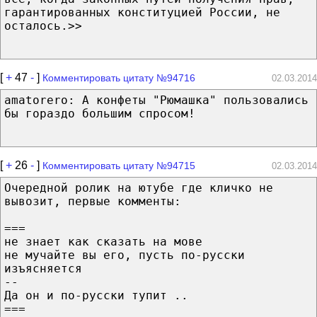
гарантированных конституцией России, не
осталось.>>
[
+
47
-
]
Комментировать цитату №94716
02.03.2014
amatorero: А конфеты "Рюмашка" пользовались
бы гораздо большим спросом!
[
+
26
-
]
Комментировать цитату №94715
02.03.2014
Очередной ролик на ютубе где кличко не
вывозит, первые комменты:
===
не знает как сказать на мове
не мучайте вы его, пусть по-русски
изъясняется
--
Да он и по-русски тупит ..
===