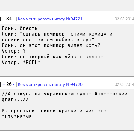
[
+
34
-
]
Комментировать цитату №94721
02.03.2014
Локи: блеать
Локи: "ошпарь помидор, сними кожицу и
подави его, затем добавь в суп"
Локи: он этот помидор видел хоть?
Vетер: ?
Локи: он твердый как яйца сталлоне
Vетер: *ROFL*
[
+
26
-
]
Комментировать цитату №94720
02.03.2014
//А откуда на украинском судне Андреевский
флаг?..//
Из простыни, синей краски и чистого
энтузиазма.