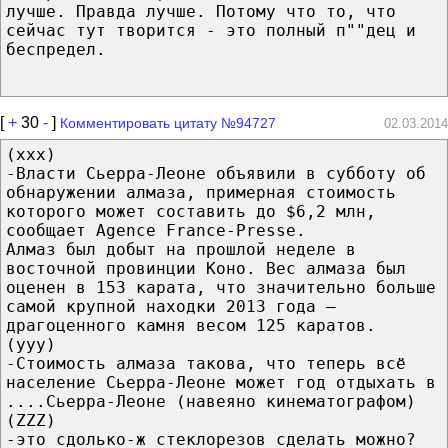
лучше. Правда лучше. Потому что то, что
сейчас тут творится - это полный п""дец и
беспредел.
[
+
30
-
]
Комментировать цитату №94727
02.03.2014
(ххх)
-Власти Сьерра-Леоне объявили в субботу об
обнаружении алмаза, примерная стоимость
которого может составить до $6,2 млн,
сообщает Agence France-Presse.
Алмаз был добыт на прошлой неделе в
восточной провинции Коно. Вес алмаза был
оценен в 153 карата, что значительно больше
самой крупной находки 2013 года —
драгоценного камня весом 125 каратов.
(yyy)
-Стоимость алмаза такова, что теперь всё
население Сьерра-Леоне может год отдыхать в
....Сьерра-Леоне (навеяно кинематографом)
(ZZZ)
-это сдолько-ж стеклорезов сделать можно?