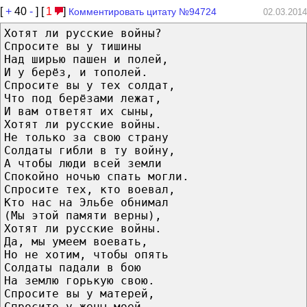
[
+
40
-
] [
1
]
Комментировать цитату №94724
02.03.2014
Хотят ли русские войны?
Спросите вы у тишины
Над ширью пашен и полей,
И у берёз, и тополей.
Спросите вы у тех солдат,
Что под берёзами лежат,
И вам ответят их сыны,
Хотят ли русские войны.
Не только за свою страну
Солдаты гибли в ту войну,
А чтобы люди всей земли
Спокойно ночью спать могли.
Спросите тех, кто воевал,
Кто нас на Эльбе обнимал
(Мы этой памяти верны),
Хотят ли русские войны.
Да, мы умеем воевать,
Но не хотим, чтобы опять
Солдаты падали в бою
На землю горькую свою.
Спросите вы у матерей,
Спросите у жены моей,