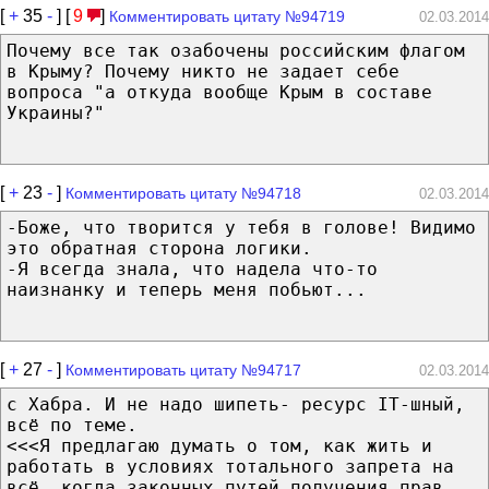
[
+
35
-
] [
9
]
Комментировать цитату №94719
02.03.2014
Почему все так озабочены российским флагом
в Крыму? Почему никто не задает себе
вопроса "а откуда вообще Крым в составе
Украины?"
[
+
23
-
]
Комментировать цитату №94718
02.03.2014
-Боже, что творится у тебя в голове! Видимо
это обратная сторона логики.
-Я всегда знала, что надела что-то
наизнанку и теперь меня побьют...
[
+
27
-
]
Комментировать цитату №94717
02.03.2014
с Хабра. И не надо шипеть- ресурс IT-шный,
всё по теме.
<<<Я предлагаю думать о том, как жить и
работать в условиях тотального запрета на
всё, когда законных путей получения прав,