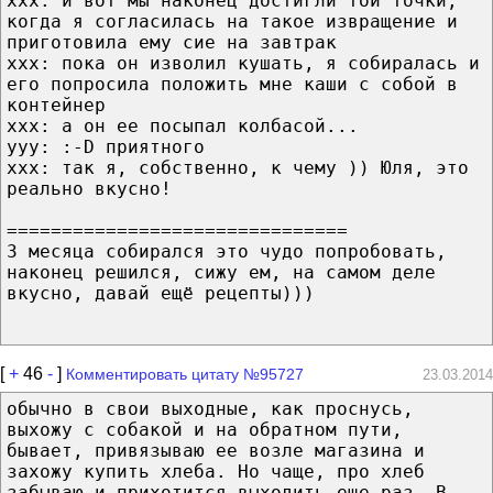
xxx: и вот мы наконец достигли той точки,
когда я согласилась на такое извращение и
приготовила ему сие на завтрак
xxx: пока он изволил кушать, я собиралась и
его попросила положить мне каши с собой в
контейнер
xxx: а он ее посыпал колбасой...
yyy: :-D приятного
xxx: так я, собственно, к чему )) Юля, это
реально вкусно!
===============================
3 месяца собирался это чудо попробовать,
наконец решился, сижу ем, на самом деле
вкусно, давай ещё рецепты)))
[
+
46
-
]
Комментировать цитату №95727
23.03.2014
обычно в свои выходные, как проснусь,
выхожу с собакой и на обратном пути,
бывает, привязываю ее возле магазина и
захожу купить хлеба. Но чаще, про хлеб
забываю и прихотится выходить еще раз. В