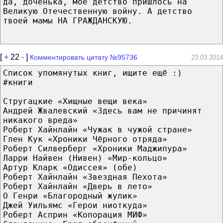
да, доченька, мое детство пришлось на
Великую Отечественную войну. А детство
твоей мамы НА ГРАЖДАНСКУЮ.
[
+
22
-
]
Комментировать цитату №95736
23.03.2014
Список упомянутых книг, ищите ещё :)
#книги
Стругацкие «Хищные вещи века»
Андрей Жвалевский «Здесь вам не причинят
никакого вреда»
Роберт Хайнлайн «Чужак в чужой стране»
Глен Кук «Хроники Чёрного отряда»
Роберт Силверберг «Хроники Маджипура»
Ларри Найвен (Нивен) «Мир-кольцо»
Артур Кларк «Одиссея» (обе)
Роберт Хайнлайн «Звездная Пехота»
Роберт Хайнлайн «Дверь в лето»
О Генри «Благородный жулик»
Джей Уильямс «Герои ниоткуда»
Роберт Асприн «Копорация МИФ»