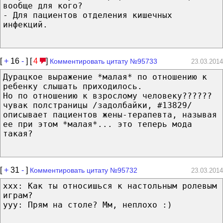
вообще для кого?
- Для пациентов отделения кишечных
инфекций.
[
+
16
-
] [
4
]
Комментировать цитату №95733
23.03.2014
Дурацкое выражение *малая* по отношению к
ребенку слышать приходилось.
Но по отношению к взрослому человеку??????
чувак полстраницы /задолбайки, #13829/
описывает пациентов жены-терапевта, называя
ее при этом *малая*... это теперь мода
такая?
[
+
31
-
]
Комментировать цитату №95732
23.03.2014
xxx: Как ты относишься к настольным ролевым
играм?
yyy: Прям на столе? Мм, неплохо :)