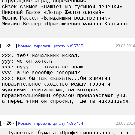
Стругацкие «Град обречённый»
Айзек Азимов «Паштет из гусиной печенки»
Николай Басов «Лотар Желтоголовый»
Фрэнк Рассел «Ближайший родственник»
Михаил Веллер «Приключения майора Звягина»
[
+
35
-
]
Комментировать цитату №95735
23.03.2014
ххх: тебя начальник искал.
ууу: че он хотел?
ххх: нууу.... точно не знаю.
ууу: а че воообще говорил?
ххх: как бы так сказать...Он заметил
поразительное сходство между тобой и
мужскими гениталиями, на которых
поразительнейшим образом произрастают уши.
а перед этим он спросил, где ты находишься.
[
+
26
-
]
Комментировать цитату №95734
23.03.2014
– Туалетная бумага «Профессиональная», это