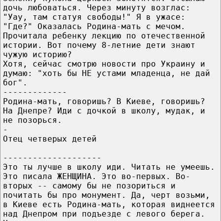
дочь любоваться. Через минуту возглас:
"Уау, там статуя свободы!" Я в ужасе:
"Где?" Оказалась Родина-мать с мечом.
Прочитала ребенку лекцию по отечественной
истории. Вот почему 8-летние дети знают
чужую историю?
Хотя, сейчас смотрю новости про Украину и
думаю: "хоть бы НЕ устами младенца, не дай
бог".
-------------
Родина-мать, говоришь? В Киеве, говоришь?
На Днепре? Иди с дочкой в школу, мудак, и
не позорься.
-
Отец четверых детей
--------------------
Это ты лучше в школу иди. Читать не умеешь.
Это писала ЖЕНЩИНА. Это во-первых. Во-
вторых -- самому бы не позориться и
почитать бы про монумент. Да, черт возьми,
в Киеве есть Родина-мать, которая виднеется
над Днепром при подъезде с левого берега.