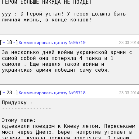
ГЕРОЙ БОЛЬШЕ НИКУДА НЕ ПОЙДЕТ
yyy :-D Герой устал! У героя должна быть
личная жизнь, в конце-концов!
[
+
18
-
]
Комментировать цитату №95719
23.03.2014
За несколько дней войны украинской армии с
самой собой она потеряла 4 танка и 1
самолет. Еще неделя такой войны и
украинская армия победит саму себя.
[
+
23
-
]
Комментировать цитату №95718
23.03.2014
Придурку :
----------------
Этому папе:
одъезжали поездом к Киеву летом. Пересекаем
мост через Днепр. Берег напротив утопает в
зелени, купола церквей золотятся. Отсылаю