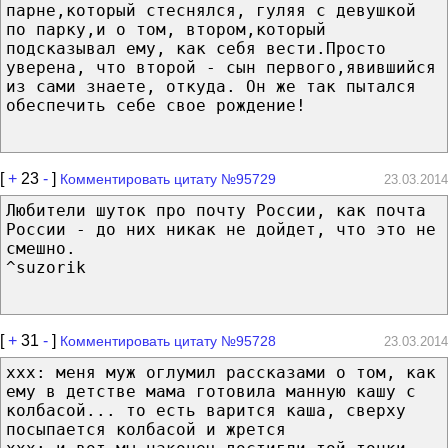
парне,который стеснялся, гуляя с девушкой
по парку,и о том, втором,который
подсказывал ему, как себя вести.Просто
уверена, что второй - сын первого,явившийся
из сами знаете, откуда. Он же так пытался
обеспечить себе свое рождение!
[
+
23
-
]
Комментировать цитату №95729
23.03.2014
Любители шуток про почту России, как почта
России - до них никак не дойдет, что это не
смешно.
^suzorik
[
+
31
-
]
Комментировать цитату №95728
23.03.2014
xxx: меня муж оглумил рассказами о том, как
ему в детстве мама готовила манную кашу с
колбасой... то есть варится каша, сверху
посыпается колбасой и жрется