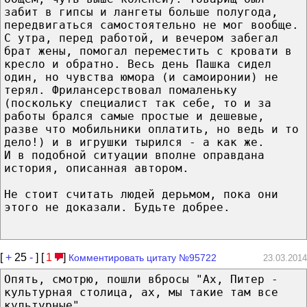
забит в гипсы и лангеты больше полугода,
передвигаться самостоятельно не мог вообще.
С утра, перед работой, и вечером забегал
брат жены, помогал переместить с кровати в
кресло и обратно. Весь день Пашка сидел
один, но чувства юмора (и самоиронии) не
терял. Фрилансерствовал помаленьку
(поскольку специалист так себе, то и за
работы брался самые простые и дешевые,
разве что мобильники оплатить, но ведь и то
дело!) и в игрушки тырился - а как же.
И в подобной ситуации вполне оправдана
история, описанная автором.
Не стоит считать людей дерьмом, пока они
этого не доказали. Будьте добрее.
[
+
25
-
] [
1
]
Комментировать цитату №95722
23.03.2014
Опять, смотрю, пошли вбросы "Ах, Питер -
культурная столица, ах, мы такие там все
культурные".