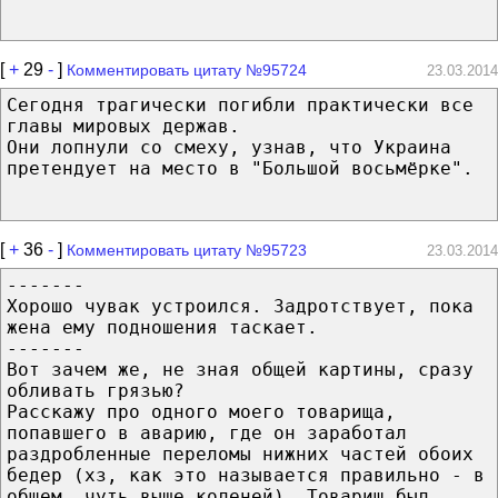
[
+
29
-
]
Комментировать цитату №95724
23.03.2014
Сегодня трагически погибли практически все
главы мировых держав.
Они лопнули со смеху, узнав, что Украина
претендует на место в "Большой восьмёрке".
[
+
36
-
]
Комментировать цитату №95723
23.03.2014
-------
Хорошо чувак устроился. Задротствует, пока
жена ему подношения таскает.
-------
Вот зачем же, не зная общей картины, сразу
обливать грязью?
Расскажу про одного моего товарища,
попавшего в аварию, где он заработал
раздробленные переломы нижних частей обоих
бедер (хз, как это называется правильно - в
общем, чуть выше коленей). Товарищ был