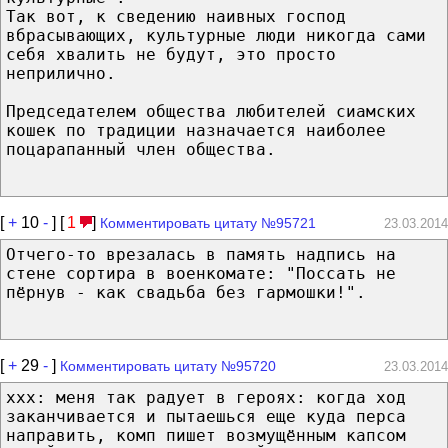
Так вот, к сведению наивных господ
вбрасывающих, культурные люди никогда сами
себя хвалить не будут, это просто
неприлично.
Председателем общества любителей сиамских
кошек по традиции назначается наиболее
поцарапанный член общества.
[
+
10
-
] [
1
]
Комментировать цитату №95721
23.03.2014
Отчего-то врезалась в память надпись на
стене сортира в военкомате: "Поссать не
пёрнув - как свадьба без гармошки!".
[
+
29
-
]
Комментировать цитату №95720
23.03.2014
xxx: меня так радует в героях: когда ход
заканчивается и пытаешься еще куда перса
направить, комп пишет возмущённым капсом