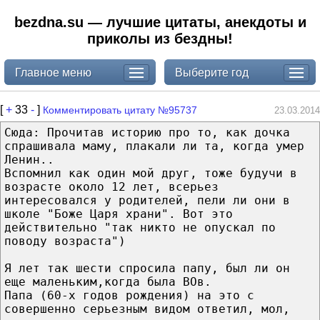
bezdna.su — лучшие цитаты, анекдоты и
приколы из бездны!
Главное меню
Выберите год
[
+
33
-
]
Комментировать цитату №95737
23.03.2014
Сюда: Прочитав историю про то, как дочка
спрашивала маму, плакали ли та, когда умер
Ленин..
Вспомнил как один мой друг, тоже будучи в
возрасте около 12 лет, всерьез
интересовался у родителей, пели ли они в
школе "Боже Царя храни". Вот это
действительно "так никто не опускал по
поводу возраста")
Я лет так шести спросила папу, был ли он
еще маленьким,когда была ВОв.
Папа (60-х годов рождения) на это с
совершенно серьезным видом ответил, мол,