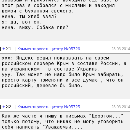
этот раз я собрался с мыслями и заходил
домой с буханкой свежего.
жена: ты хлеб взял?
я: да, вот он.
жена: вижу. Собака где?
[
+
21
-
]
Комментировать цитату №95726
23.03.2014
xxx: Яндекс решил показывать на своем
российском сервере Крым в составе России, а
на украинском - в составе Украины.
yyy: Так может не надо было Крым забирать,
просто карту поменяли и все думают, что он
российский, дешевле бы было.
[
+
32
-
]
Комментировать цитату №95725
23.03.2014
Как же часто я пишу в письмах "Дорогой..."
только потому, что никак не могу уговорить
себя написать "Уважаемый....