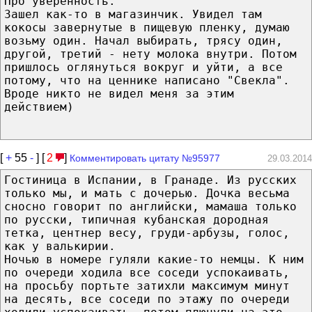
Про уверенность.
Зашел как-то в магазинчик. Увидел там
кокосы завернутые в пищевую пленку, думаю
возьму один. Начал выбирать, трясу один,
другой, третий - нету молока внутри. Потом
пришлось оглянуться вокруг и уйти, а все
потому, что на ценнике написано "Свекла".
Вроде никто не видел меня за этим
действием)
[
+
55
-
] [
2
]
Комментировать цитату №95977
29.03.2014
Гостиница в Испании, в Гранаде. Из русских
только мы, и мать с дочерью. Дочка весьма
сносно говорит по английски, мамаша только
по русски, типичная кубанская дородная
тетка, центнер весу, груди-арбузы, голос,
как у валькирии.
Ночью в номере гуляли какие-то немцы. К ним
по очереди ходила все соседи успокаивать,
на просьбу портьте затихли максимум минут
на десять, все соседи по этажу по очереди