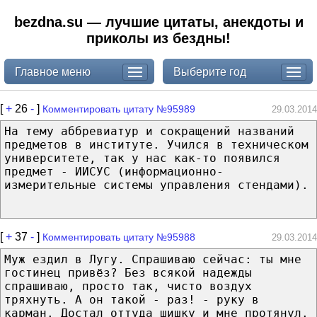
bezdna.su — лучшие цитаты, анекдоты и
приколы из бездны!
Главное меню
Выберите год
[
+
26
-
]
Комментировать цитату №95989
29.03.2014
На тему аббревиатур и сокращений названий
предметов в институте. Учился в техническом
университете, так у нас как-то появился
предмет - ИИСУС (информационно-
измерительные системы управления стендами).
[
+
37
-
]
Комментировать цитату №95988
29.03.2014
Муж ездил в Лугу. Спрашиваю сейчас: ты мне
гостинец привёз? Без всякой надежды
спрашиваю, просто так, чисто воздух
тряхнуть. А он такой - раз! - руку в
карман. Достал оттуда шишку и мне протянул.