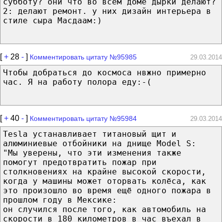
субботу? они что во всем доме дырки делают?
2: делают ремонт. у них дизайн интерьера в
стиле сыра Масдаам:)
[
+
28
-
]
Комментировать цитату №95985
29.03.2014
Чтобы добраться до космоса нвжно примерно
час. Я на работу полора еду:-(
[
+
40
-
]
Комментировать цитату №95984
29.03.2014
Tesla устанавливает титановый щит и
алюминиевые отбойники на днище Model S:
"Мы уверены, что эти изменения также
помогут предотвратить пожар при
столкновениях на крайне высокой скорости,
когда у машины может оторвать колёса, как
это произошло во время ещё одного пожара в
прошлом году в Мексике:
он случился после того, как автомобиль на
скорости в 180 километров в час въехал в