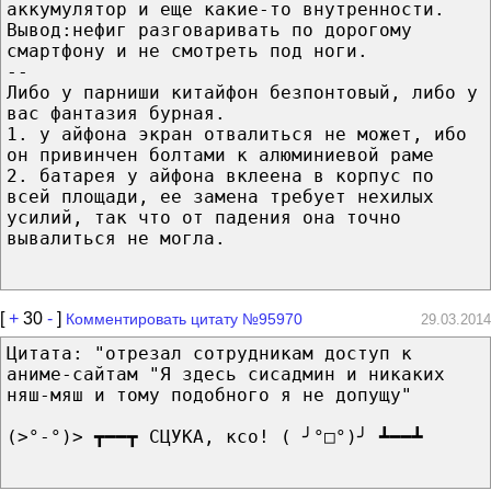
аккумулятор и еще какие-то внутренности.
Вывод:нефиг разговаривать по дорогому
смартфону и не смотреть под ноги.
--
Либо у парниши китайфон безпонтовый, либо у
вас фантазия бурная.
1. у айфона экран отвалиться не может, ибо
он привинчен болтами к алюминиевой раме
2. батарея у айфона вклеена в корпус по
всей площади, ее замена требует нехилых
усилий, так что от падения она точно
вывалиться не могла.
[
+
30
-
]
Комментировать цитату №95970
29.03.2014
Цитата: "отрезал сотрудникам доступ к
аниме-сайтам "Я здесь сисадмин и никаких
няш-мяш и тому подобного я не допущу"
(>°-°)> ┳━━┳ СЦУКА, ксо! ( ╯°□°)╯ ┻━━┻