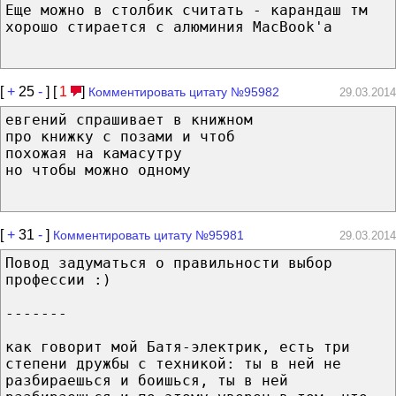
Еще можно в столбик считать - карандаш тм
хорошо стирается с алюминия MacBook'a
[
+
25
-
] [
1
]
Комментировать цитату №95982
29.03.2014
евгений спрашивает в книжном
про книжку с позами и чтоб
похожая на камасутру
но чтобы можно одному
[
+
31
-
]
Комментировать цитату №95981
29.03.2014
Повод задуматься о правильности выбор
профессии :)
-------
как говорит мой Батя-электрик, есть три
степени дружбы с техникой: ты в ней не
разбираешься и боишься, ты в ней