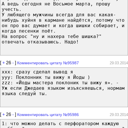
А ведь сегодня не Восьмое марта, прошу
учесть.
У любящего мужчины всегда для вас какая-
нибудь хуйня в кармане найдётся, потому что
он про вас думает и когда шишки собирает, и
когда песенки поёт.
На вопрос "ну и нахера тебе шишка?"
отвечать отказываюсь. Надо!
[
+
26
-
]
Комментировать цитату №95987
29.03.2014
xxx: сразу сделал вывод я
yyy: Поклонник ты вижу я Йоды )
zzz: «Йоды мастера поклоник ты вижу я». -
Уж если Джедаев языком изъясняешься, нормам
языка следуй ты.
[
+
26
-
]
Комментировать цитату №95986
29.03.2014
1: что можно делать с перфоратором каждую