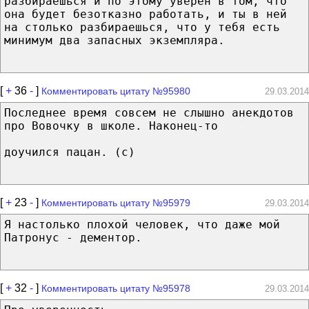
разбираешься и по этому уверен в том, что
она будет безотказно работать, и ты в ней
на столько разбираешься, что у тебя есть
минимум два запасных экземпляра.
[
+
36
-
]
Комментировать цитату №95980
29.03.2014
Последнее время совсем не слышно анекдотов
про Вовочку в школе. Наконец-то
доучился пацан. (с)
[
+
23
-
]
Комментировать цитату №95979
29.03.2014
Я настолько плохой человек, что даже мой
Патронус - дементор.
[
+
32
-
]
Комментировать цитату №95978
29.03.2014