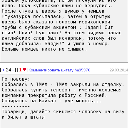
ходили успокаивать, потом плюнули на это
дело. Пока кубанские дамы не вернулись.
После стука в дверь я думаю у немцев
штукатурка посыпалась, затем в отрытую
дверь было сказано голосом иерихонской
трубы с кубанским акцентом : Шадап! Сит
стил! Слип! Гуд найт! На этом видимо запас
английских слов был исчерпан, потому что
дама добавила: Бляди!" и ушла в номер.
Больше немцев никто не слышал.
[
+
24
-
] [
1
]
Комментировать цитату №95976
29.03.2014
По поводу:
Собралась в IMAX - IMAX закрыли на отделку.
Собралась купить телефон - именно желаемая
компания прекратила работу с Россией.
Собираюсь на Байкал - уже молюсь...
----------
Товарищи, давайте скинемся человеку на визу
и билет в штаты