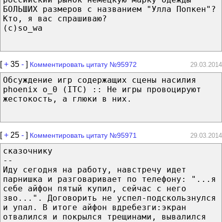
БОЛЬШИХ размеров с названием "Улла Попкен"?
Кто, я вас спрашиваю?
(c)so_wa
[
+
35
-
]
Комментировать цитату №95972
29.03.2014
Обсуждение игр содержащих сцены насилия
phoenix o_0 (ITC) :: Не игры провоцируют
жестокость, а глюки в них.
[
+
25
-
]
Комментировать цитату №95971
29.03.2014
сказочнику
--
Иду сегодня на работу, навстречу идет
парнишка и разговаривает по телефону: "...я
себе айфон пятый купил, сейчас с него
зво...". Договорить не успел-подскользнулся
и упал. В итоге айфон вдребезги:экран
отвалился и покрылся трещинами, вывалился