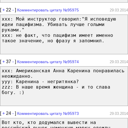
[
+
22
-
]
Комментировать цитату №95975
29.03.2014
ххх: Мой инструктор говорил:"Я исповедую
идеи пацифизма. Убивать лучше голыми
руками."
ххх: не факт, что пацифизм имеет именно
такое значение, но фразу я запомнил.
[
+
37
-
]
Комментировать цитату №95974
29.03.2014
xxx: Американская Анна Каренина понравилась
неожиданно.
yyy: Каренина - негритянка?
zzz: В наше время женщина - и то слава
богу. :)
[
+
24
-
]
Комментировать цитату №95973
29.03.2014
Вот кто, кто додумался вывести на
российский рынок немецкую марку одежды