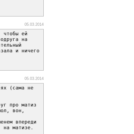
05.03.2014
, чтобы ей
подруга на
ительный
азала и ничего
05.03.2014
лях (сама не
руг про матиз
мол, вон,
менем впереди
т на матизе.