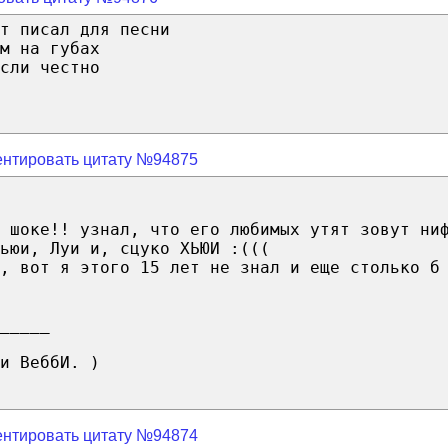
т писал для песни
м на губах
сли честно
нтировать цитату №94875
ф шоке!! узнал, что его любимых утят зовут ни
ьюи, Луи и, сцуко ХЬЮИ :(((
, вот я этого 15 лет не знал и еще столько б
_____
и ВеббИ. )
нтировать цитату №94874