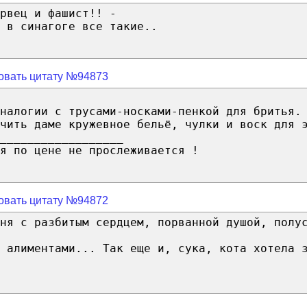
рвец и фашист!! -
 в синагоге все такие..
овать цитату №94873
налогии с трусами-носками-пенкой для бритья.
чить даме кружевное бельё, чулки и воск для 
__________________
я по цене не прослеживается !
овать цитату №94872
ня с разбитым сердцем, порванной душой, полу
 алиментами... Так еще и, сука, кота хотела 