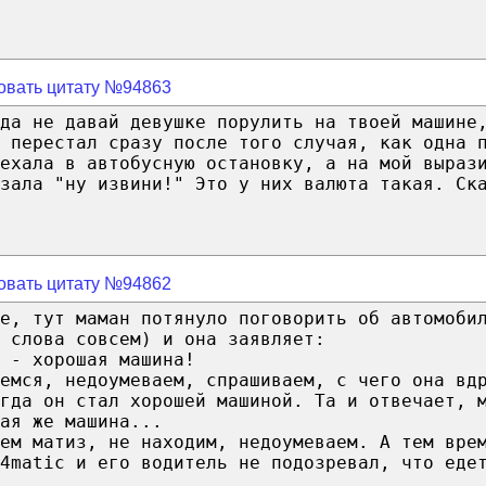
овать цитату №94863
да не давай девушке порулить на твоей машине
 перестал сразу после того случая, как одна 
ехала в автобусную остановку, а на мой выраз
зала "ну извини!" Это у них валюта такая. Ск
овать цитату №94862
е, тут маман потянуло поговорить об автомоби
 слова совсем) и она заявляет:
 - хорошая машина!
аемся, недоумеваем, спрашиваем, с чего она вд
гда он стал хорошей машиной. Та и отвечает, 
ая же машина...
щем матиз, не находим, недоумеваем. А тем вре
4matic и его водитель не подозревал, что еде