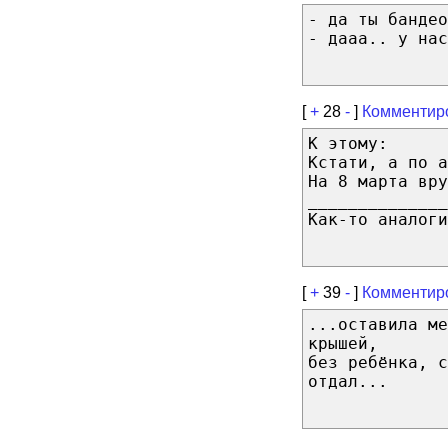
- да ты бандео
- дааа.. у нас
[
+
28
-
]
Комментир
К этому:
Кстати, а по а
На 8 марта вру
______________
Как-то аналоги
[
+
39
-
]
Комментир
...оставила ме
крышей,
без ребёнка, с
отдал...