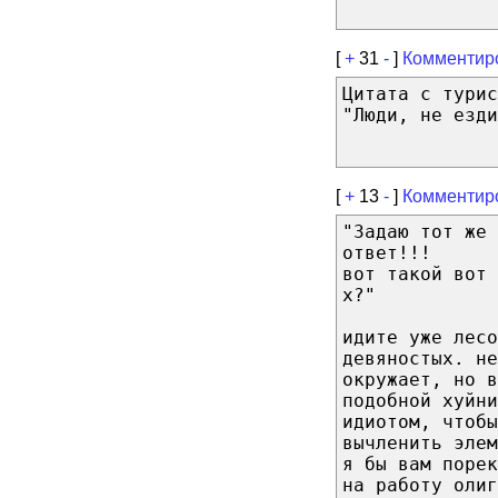
[
+
31
-
]
Комментир
Цитата с турис
"Люди, не езди
[
+
13
-
]
Комментир
"Задаю тот же
ответ!!!
вот такой вот
х?"
идите уже лесо
девяностых. не
окружает, но в
подобной хуйни
идиотом, чтобы
вычленить элем
я бы вам порек
на работу олиг