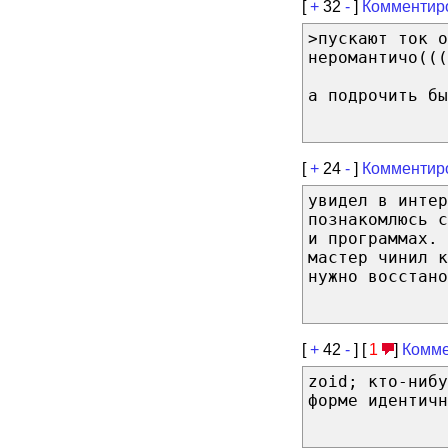
[
+
32
-
]
Комментир
>пускают ток о
неромантичо(((
а подрочить бы
[
+
24
-
]
Комментир
увидел в интер
познакомлюсь 
и программах.
мастер чинил 
нужно восстано
[
+
42
-
] [
1
]
Комме
zoid; кто-нибу
форме идентичн