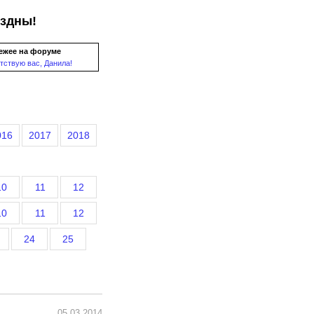
ездны!
ежее на форуме
тствую вас, Данила!
016
2017
2018
10
11
12
10
11
12
24
25
05.03.2014