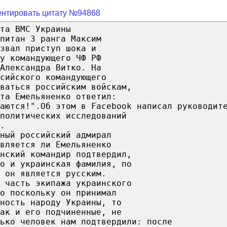
нтировать цитату №94868
та ВМС Украины
питан 3 ранга Максим
звал приступ шока и
у командующего ЧФ РФ
Александра Витко. На
сийского командующего
ваться российским войскам,
та Емельяненко ответил:
аются!".Об этом в Facebook написал руководит
политических исследований
.
ный российский адмирал
вляется ли Емельяненко
нский командир подтвердил,
о и украинская фамилия, по
 он является русским.
 часть экипажа украинского
о поскольку он принимал
ность народу Украины, то
ак и его подчиненные, не
ько человек нам подтвердили: после