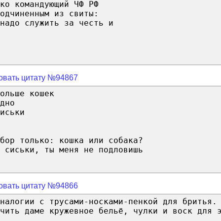
ко командующий ЧФ РФ
одчиненным из свиты:
надо служить за честь и
овать цитату №94867
ольше кошек
дно
иськи
бор только: кошка или собака?
 сиськи, ты меня не подловишь
овать цитату №94866
налогии с трусами-носками-пенкой для бритья.
чить даме кружевное бельё, чулки и воск для 