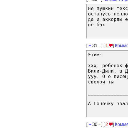
не пушкин текс
останусь пепло
да и аккорды е
не бах
[
+
31
-
] [
1
]
Комме
Этим:
ххх: ребенок 
Били-Дили, а Д
ууу: О_о писец
сволоч ты
______________
А Поночку звал
[
+
30
-
] [
2
]
Комме