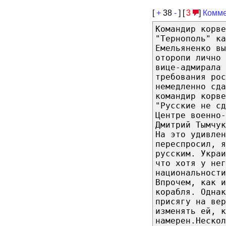
[
+
38
-
] [
3
]
Комме
Командир корве
"Тернополь" ка
Емельяненко вы
оторопи лично 
вице-адмирала 
требования рос
немедленно сда
командир корве
"Русские не сд
Центре военно-
Дмитрий Тымчук
На это удивлен
переспросил, я
русским. Украи
что хотя у нег
национальности
Впрочем, как и
корабля. Однак
присягу на вер
изменять ей, к
намерен.Нескол