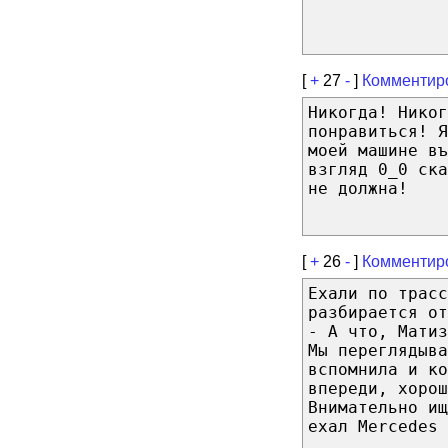
[
+
27
-
]
Комментир
Никогда! Никог
понравиться! Я
моей машине въ
взгляд 0_0 ска
не должна!
[
+
26
-
]
Комментир
Ехали по трасс
разбирается от
- А что, Матиз
Мы переглядыв
вспомнила и ко
впереди, хорош
Внимательно и
ехал Merсedes 