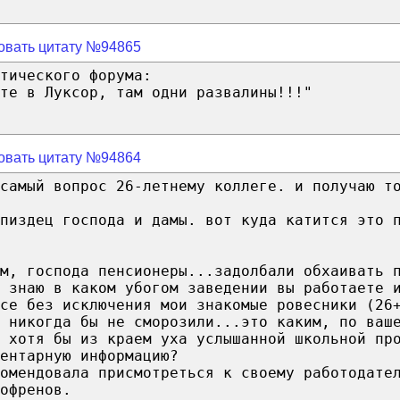
овать цитату №94865
тического форума:
те в Луксор, там одни развалины!!!"
овать цитату №94864
 самый вопрос 26-летнему коллеге. и получаю т
 пиздец господа и дамы. вот куда катится это 
м, господа пенсионеры...задолбали обхаивать 
 знаю в каком убогом заведении вы работаете 
се без исключения мои знакомые ровесники (26
 никогда бы не сморозили...это каким, по ваш
 хотя бы из краем уха услышанной школьной пр
ентарную информацию?
омендовала присмотреться к своему работодате
офренов.