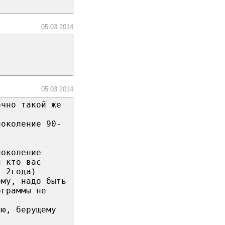
05.03.2014
05.03.2014
очно такой же
поколение 90-
поколение
и кто вас
+-2года)
ему, надо быть
ограммы не
лю, берущему