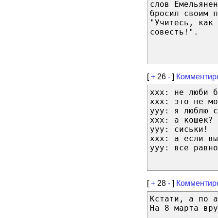
слов Емельянен
бросил своим п
"Учитесь, как 
совесть!".
[
+
26
-
]
Комментир
xxx: не люби б
xxx: это не мо
yyy: я люблю с
xxx: а кошек?
yyy: сиськи!
xxx: а если вы
yyy: все равно
[
+
28
-
]
Комментир
Кстати, а по а
На 8 марта вру