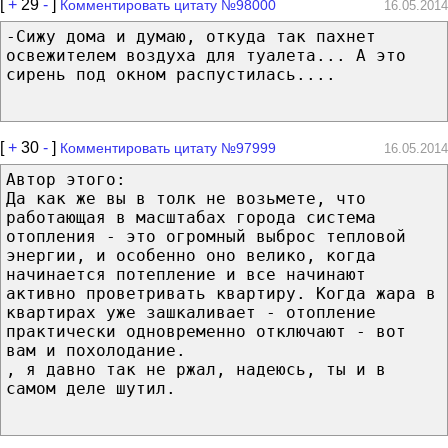
[
+
29
-
]
Комментировать цитату №98000
16.05.2014
-Сижу дома и думаю, откуда так пахнет
освежителем воздуха для туалета... А это
сирень под окном распустилась....
[
+
30
-
]
Комментировать цитату №97999
16.05.2014
Автор этого:
Да как же вы в толк не возьмете, что
работающая в масштабах города система
отопления - это огромный выброс тепловой
энергии, и особенно оно велико, когда
начинается потепление и все начинают
активно проветривать квартиру. Когда жара в
квартирах уже зашкаливает - отопление
практически одновременно отключают - вот
вам и похолодание.
, я давно так не ржал, надеюсь, ты и в
самом деле шутил.