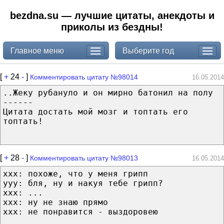
bezdna.su — лучшие цитаты, анекдоты и
приколы из бездны!
Главное меню
Выберите год
[
+
24
-
]
Комментировать цитату №98014
16.05.2014
..Жеку рубануло и он мирно батонил на полу
------
Цитата достать мой мозг и топтать его
топтать!
[
+
28
-
]
Комментировать цитату №98013
16.05.2014
xxx: похоже, что у меня грипп
yyy: бля, ну и накуя тебе грипп?
xxx: ...
xxx: ну не знаю прямо
xxx: не понравится - выздоровею