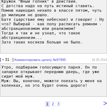
Кружок "Юный гопник" в действии.
С детства надо на путь истиный ставить.
Помню нашкодил нехило в классе пятом, чуть
до милиции не дошло.
Батя (царствие ему небесное) и говорит : Ну
что? Выбирай - как попу расписать ремнем -
абстракционизмом или реализмом?
Тогда я так и не узнал, что такое
абстракционизм...
Зато таких косяков больше не было.
[
+
31
-
]
Комментировать цитату №97995
16.05.2014
Утро, подбираем голосующего парня. Он по
запарке открывает переднюю дверь, где уже
сидит мой муж.
Муж: Вы, конечно, можете поехать у меня на
коленках, но это будет очень дорого!
>
1
2
3