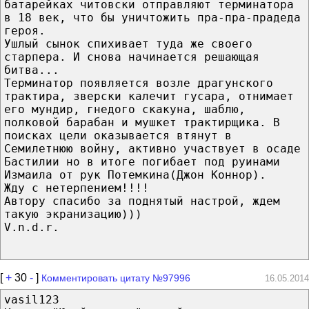
батарейках читовски отправляют терминатора
в 18 век, что бы уничтожить пра-пра-прадеда
героя.
Ушлый сынок спихивает туда же своего
старпера. И снова начинается решающая
битва...
Терминатор появляется возле драгунского
трактира, зверски калечит гусара, отнимает
его мундир, гнедого скакуна, шаблю,
полковой барабан и мушкет трактирщика. В
поисках цели оказывается втянут в
Семилетнюю войну, активно участвует в осаде
Бастилии но в итоге погибает под руинами
Измаила от рук Потемкина(Джон Коннор).
Жду с нетерпением!!!!
Автору спасибо за поднятый настрой, ждем
такую экранизацию)))
V.n.d.r.
[
+
30
-
]
Комментировать цитату №97996
16.05.2014
vasil123