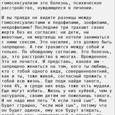
гомосексуализм это болезнь, психическое
расстройство, нуждающееся в лечении.
И вы правда не видите разницы между
гомосексуалистами и педофилами, зоофилами,
некрофилами? Последние три трахают своих
жертв без их согласия: ни дети, ни
животные, ни мертвецы не хотели заниматься
с ними сексом. Это насилие, это должно быть
запрещено. А геи трахаются между собой и
только. По обоюдному согласию. Это болезнь,
да, это расстройство в мозгах. Врожденное.
Это не лечится. И представь, каково им -
запрещено жениться на том, кого ты любишь,
кто с тобой одного вида, совершеннолетний,
как и ты, тоже живой, согласный прожить с
тобой всю жизнь. Еще поди найди такого,
геев 4%, и среди них ведь тоже есть мудаки.
Еще могут избить. Жизнь у них хуёвей, чем у
натуралов, своим детям не пожелаешь такого.
И не надо мне петь "А если твой сын". Мне
будет страшно, "если мой сын", потому что
он будет одинок, ему все будут втирать,