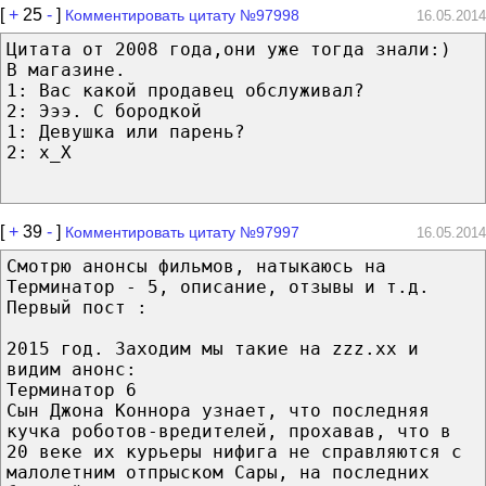
[
+
25
-
]
Комментировать цитату №97998
16.05.2014
Цитата от 2008 года,они уже тогда знали:)
В магазине.
1: Вас какой продавец обслуживал?
2: Эээ. С бородкой
1: Девушка или парень?
2: х_Х
[
+
39
-
]
Комментировать цитату №97997
16.05.2014
Смотрю анонсы фильмов, натыкаюсь на
Терминатор - 5, описание, отзывы и т.д.
Первый пост :
2015 год. Заходим мы такие на zzz.xx и
видим анонс:
Терминатор 6
Сын Джона Коннора узнает, что последняя
кучка роботов-вредителей, прохавав, что в
20 веке их курьеры нифига не справляются с
малолетним отпрыском Сары, на последних