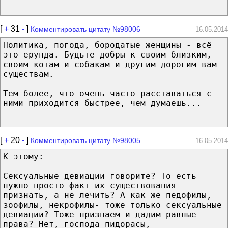
[
+
31
-
]
Комментировать цитату №98006
16.05.2014
Политика, погода, бородатые женщины - всё
это ерунда. Будьте добры к своим близким,
своим котам и собакам и другим дорогим вам
существам.
Тем более, что очень часто расставаться с
ними приходится быстрее, чем думаешь...
[
+
20
-
]
Комментировать цитату №98005
16.05.2014
К этому:
Сексуальные девиации говорите? То есть
нужно просто факт их существования
признать, а не лечить? А как же педофилы,
зоофилы, некрофилы- тоже только сексуальные
девиации? Тоже признаем и дадим равные
права? Нет, господа пидорасы,