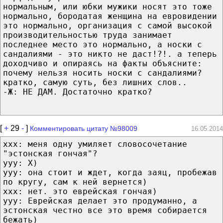
нормальным, или юбки мужики носят это тоже
нормально, бородатая женщина на евровидении
это нормально, организация с самой высокой
производительностью труда занимает
последнее место это нормально, а носки с
сандалиями - это никто не даст!?!. а теперь
доходчиво и опираясь на факты объясните:
почему нельзя носить носки с сандалиями?
кратко, самую суть, без лишних слов..
-Ж: НЕ ДАМ. Достаточно кратко?
[
+
29
-
]
Комментировать цитату №98009
16.05.2014
ххх: меня одну умиляет словосочетание
"эстонская гончая"?
ууу: Х)
ууу: она стоит и ждет, когда заяц, пробежав
по кругу, сам к ней вернется)
ххх: нет. это еврейская гончая)
ууу: Еврейская делает это продуманно, а
эстонская честно все это время собирается
бежать)