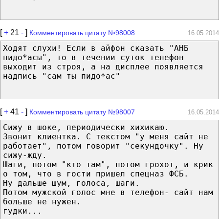
[
+
21
-
]
Комментировать цитату №98008
16.05.2014
Ходят слухи! Если в айфон сказать "АНБ
пидо*асы", то в течении суток телефон
выходит из строя, а на дисплее появляется
надпись "сам ты пидо*ас"
[
+
41
-
]
Комментировать цитату №98007
16.05.2014
Сижу в шоке, периодически хихикаю.
Звонит клиентка. С текстом "у меня сайт не
работает", потом говорит "секундочку". Ну
сижу-жду.
Шаги, потом "кто там", потом грохот, и крик
о том, что в гости пришел спецназ ФСБ.
Ну дальше шум, голоса, шаги.
Потом мужской голос мне в телефон- сайт нам
больше не нужен.
гудки...