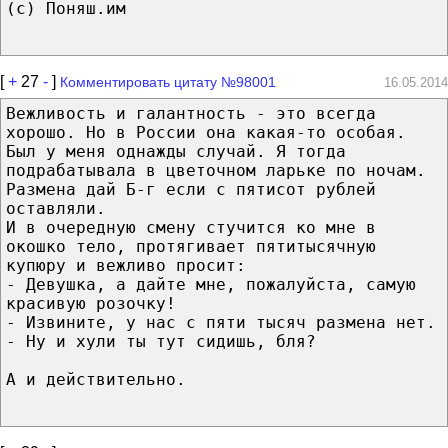
(с) Поняш.им
[
+
27
-
]
Комментировать цитату №98001
16.05.2014
Вежливость и галантность - это всегда
хорошо. Но в России она какая-то особая.
Был у меня однажды случай. Я тогда
подрабатывала в цветочном ларьке по ночам.
Размена дай Б-г если с пятисот рублей
оставляли.
И в очередную смену стучится ко мне в
окошко тело, протягивает пятитысячную
купюру и вежливо просит:
- Девушка, а дайте мне, пожалуйста, самую
красивую розочку!
- Извините, у нас с пяти тысяч размена нет.
- Ну и хули ты тут сидишь, бля?
А и действительно.