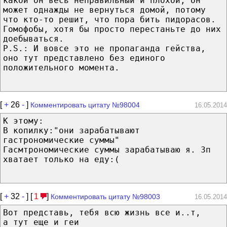
какой он весь неправильный и плохой, он
может однажды не вернуться домой, потому
что кто-то решит, что пора бить пидорасов.
Гомофобы, хотя бы просто перестаньте до них
доебываться.
P.S.: И вовсе это не пропаганда гейства,
оно тут представлено без единого
положительного момента.
[
+
26
-
]
Комментировать цитату №98004
16.05.2014
К этому:
В копилку:"они зарабатывают
гастрономические суммы"
Гасмтрономические суммы зарабатываю я. Зп
хватает только на еду:(
[
+
32
-
] [
1
]
Комментировать цитату №98003
16.05.2014
Вот представь, тебя всю жизнь все и..т,
а тут еще и геи