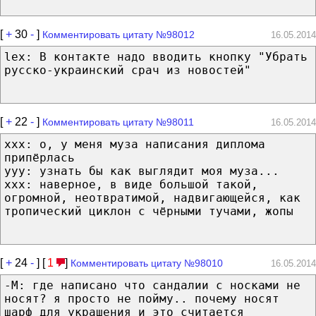
[
+
30
-
]
Комментировать цитату №98012
16.05.2014
lex: В контакте надо вводить кнопку "Убрать
русско-украинский срач из новостей"
[
+
22
-
]
Комментировать цитату №98011
16.05.2014
xxx: о, у меня муза написания диплома
припёрлась
yyy: узнать бы как выглядит моя муза...
xxx: наверное, в виде большой такой,
огромной, неотвратимой, надвигающейся, как
тропический циклон с чёрными тучами, жопы
[
+
24
-
] [
1
]
Комментировать цитату №98010
16.05.2014
-М: где написано что сандалии с носками не
носят? я просто не пойму.. почему носят
шарф для украшения и это считается