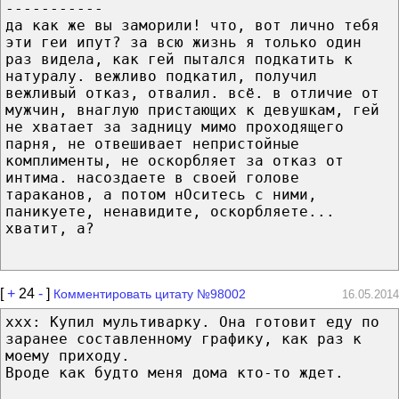
-----------
да как же вы заморили! что, вот лично тебя
эти геи ипут? за всю жизнь я только один
раз видела, как гей пытался подкатить к
натуралу. вежливо подкатил, получил
вежливый отказ, отвалил. всё. в отличие от
мужчин, внаглую пристающих к девушкам, гей
не хватает за задницу мимо проходящего
парня, не отвешивает непристойные
комплименты, не оскорбляет за отказ от
интима. насоздаете в своей голове
тараканов, а потом нОситесь с ними,
паникуете, ненавидите, оскорбляете...
хватит, а?
[
+
24
-
]
Комментировать цитату №98002
16.05.2014
xxx: Купил мультиварку. Она готовит еду по
заранее составленному графику, как раз к
моему приходу.
Вроде как будто меня дома кто-то ждет.