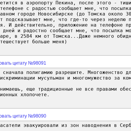
етится в аэропорту Пекина, после этого - тиш
 телефоне с радостью сообщает мне, что посылк
авном городе Новосибирске (до Томска около 3
т подсказывает мне, что где-то через неделю 
я. И действительно, приложение на телефоне п
 дней и радостно сообщает мне, что посылка м
аре, в 2584 км от Томска...Даже немного обид
тешествует больше меня)
овать цитату №98091
 сначала полигамию разрешите. Многоженство д
искриминации мусульман и многомужество за ко
онимаешь, еще традиционные не все правами обе
ионных хлопочете.
овать цитату №98090
асатели эвакуировали из зон наводнения в Сер