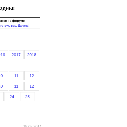
ездны!
ежее на форуме
тствую вас, Данила!
016
2017
2018
10
11
12
10
11
12
24
25
18.05.2014