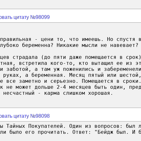
овать цитату №98099
 правильная - цени то, что имеешь. Но спустя 
лубоко беременна? Никакие мысли не навевает?
цев страдала (до пяти даже помещается в срок
тная, встретила кого-то, кто вытащил ее из э
и заботой, а там уж поженились и забеременел
 руках, а беременная. Месяц пятый или шестой
е все заметно и серьезно. Помещается в сроки
к не может дольше 2-4 месяцев быть один, пре
 несчастный - карма слишком хорошая.
овать цитату №98098
ы Тайных Покупателей. Один из вопросов: был 
ли было его прочитать. Ответ: "Бейдж был. И 