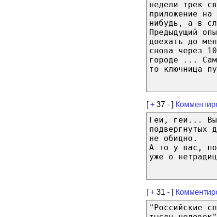
недели трек св
приложение на
нибудь, а в сл
Предыдущий опы
доехать до мен
снова через 10
городе ... Сам
то ключница пу
[
+
37
-
]
Комментир
Геи, геи... Вы
подвергнутых д
не обидно.
А то у вас, п
уже о нетрадиц
[
+
31
-
]
Комментир
"Российские сп
тысяч человек"