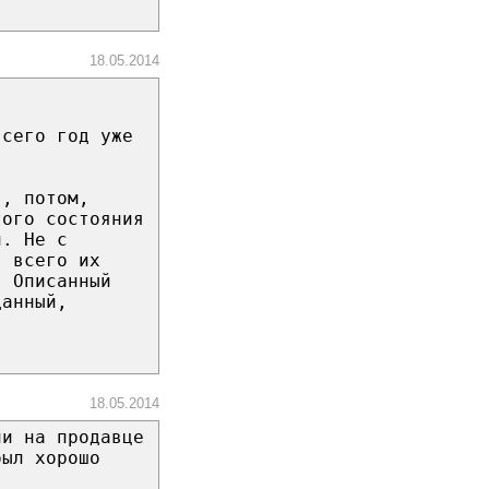
18.05.2014
всего год уже
), потом,
того состояния
и. Не с
, всего их
. Описанный
данный,
18.05.2014
ли на продавце
был хорошо