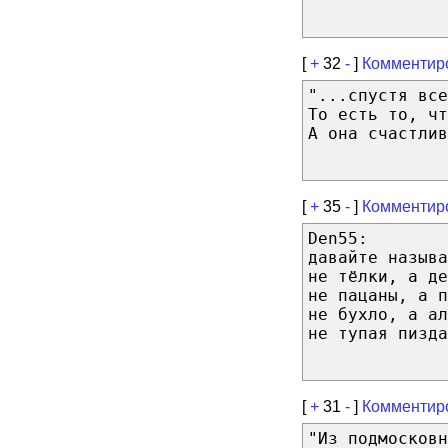
[
+
32
-
]
Комментир
"...спустя все
То есть то, чт
А она счастлив
[
+
35
-
]
Комментир
Den55:
давайте называ
не тёлки, а де
не пацаны, а п
не бухло, а ал
не тупая пизда
[
+
31
-
]
Комментир
"Из подмосковн