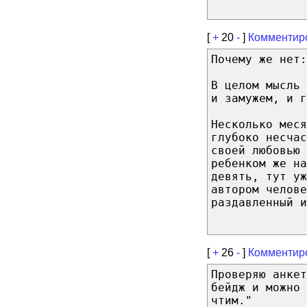
[
+
20
-
]
Комментир
Почему же нет:
В целом мысль
и замужем, и г
Несколько меся
глубоко несчас
своей любовью 
ребенком же на
девять, тут уж
автором челове
раздавленный и
[
+
26
-
]
Комментир
Проверяю анкет
бейдж и можно 
чтим."