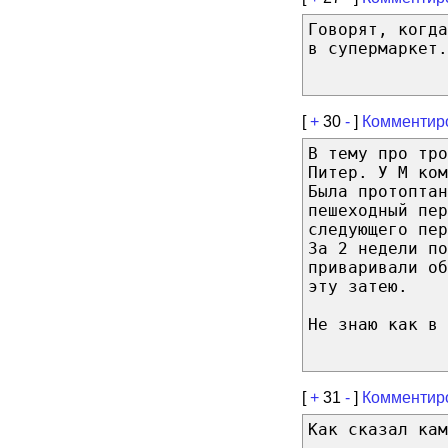
Говорят, когда
в супермаркет.
[
+
30
-
]
Комментир
В тему про тро
Питер. У М ком
Была протоптан
пешеходный пер
следующего пе
За 2 недели по
приваривали об
эту затею.
Не знаю как в 
[
+
31
-
]
Комментир
Как сказал кам