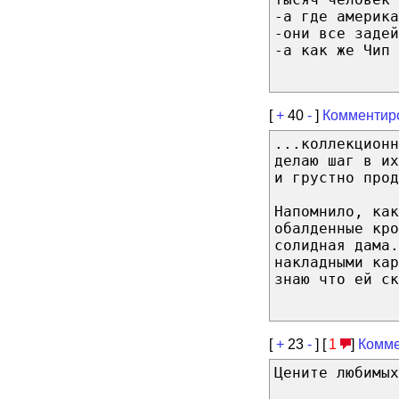
-а где америка
-они все задей
-а как же Чип 
[
+
40
-
]
Комментир
...коллекционн
делаю шаг в и
и грустно прод
Напомнило, как
обалденные кро
солидная дама.
накладными кар
знаю что ей ск
[
+
23
-
] [
1
]
Комме
Цените любимых