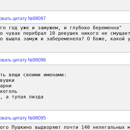
овать цитату №98097
го год уже и замужем, и глубоко беременна"
о чувак перебрал 10 девушек никого не смущае
о вышла замуж и забеременела? О боже, какой 
овать цитату №98096
ть вещи своими именами:
вушки
арни
коголь
, а тупая пизда
овать цитату №98095
ого Пушкино выдворяют почти 140 нелегальных 