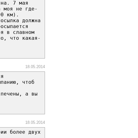
ина. 7 мая
а моя не где-
00 км).
посылка должна
росыпается
оя в славном
но, что какая-
18.05.2014
ля
мпанию, чтоб
спечены, а вы
18.05.2014
бии более двух