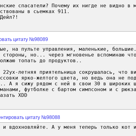
нские спасатели? Почему их нигде не видно в 
ствованы в сьемках 911.
Дейл?!
овать цитату №98089
ые, на пульте управления, маленькие, большие
х стороны, но... через мгновенье вспоминаю чт
олжаю топать до продуктов..
 22ух-летняя приятельница сокрушалась, что в
ссовки ярко-желтого цвета, но ведь она не по
.. А я сижу рядом с ней в свои 30 в широких 
манами, футболке с бартом симпсоном и с рюкз
азать XDD
нтировать цитату №98088
 и вдохновляйте. А у меня теперь только кот 