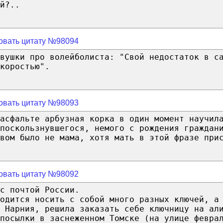
й?..
овать цитату №98094
евушки про волейболиста: "Свой недостаток в с
коростью".
овать цитату №98093
асфальте арбузная корка в один момент научил
поскользнувшегося, немого с рождения граждан
вом было не мама, хотя мать в этой фразе при
овать цитату №98092
с почтой России.
одится носить с собой много разных ключей, а
 Нарния, решила заказать себе ключницу на ал
 посылки в заснеженном Томске (на улице февра