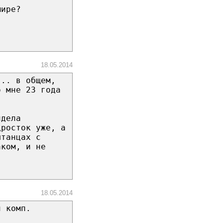
мире?
18.05.2014
... в общем,
о мне 23 года
идела
дросток уже, а
штанцах с
аком, и не
18.05.2014
и комп.