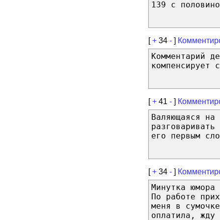
139 с половино
[
+
34
-
]
Комментир
Комментарий д
компенсирует с
[
+
41
-
]
Комментир
Валяющаяся на 
разговаривать 
его первым сло
[
+
34
-
]
Комментир
Минутка юмора 
По работе прих
меня в сумочке
оплатила, жду