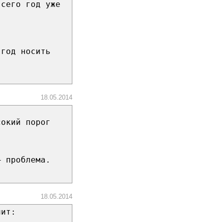
всего год уже
 год носить
18.05.2014
сокий порог
— проблема.
18.05.2014
чит: