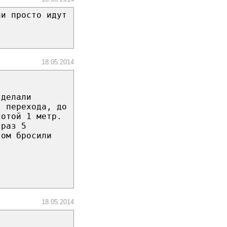
ни просто идут
18.05.2014
сделали
т перехода, до
сотой 1 метр.
 раз 5
том бросили
18.05.2014