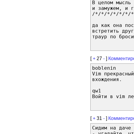
В целом мысль
и замужем, и г
/*/*/*/*/*/*/*
да как она пос
встретить друг
траур по бpоси
[
+
27
-
]
Комментир
boblenin
Vim прекрасный
вхождения.
qw1
Войти в vim ле
[
+
31
-
]
Комментир
Сидим на даче 
- угадайте, чт