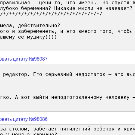
 правильная - цени то, что имеешь. Но спустя 
лубоко беременна? Никакие мысли не навевает?
/*/**/*/*/*/*/*/*/*/*/*/*/*/*/*/*/
мела, действительно?
ого и забеременеть, и это вместо того, чтобы
вшему ее мудику))))
овать цитату №98087
 редактор. Его серьезный недостаток — это вы
гко. А вот выйти неподготовленному человеку 
овать цитату №98086
за столом, забегает пятилетний ребенок и кри
о у меня в кармане?