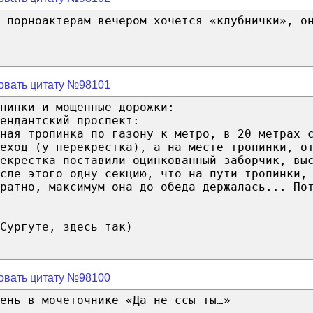
 порноактерам вечером хочется «клубнички», о
овать цитату №98101
пинки и мощенные дорожки:
ендантский проспект:
ная тропинка по газону к метро, в 20 метрах 
еход (у перекрестка), а на месте тропинки, о
рекрестка поставили оцинкованный заборчик, вы
сле этого одну секцию, что на пути тропинки,
ратно, максимум она до обеда держалась... По
Сургуте, здесь так)
овать цитату №98100
ень в мочеточнике «Да не ссы ты…»