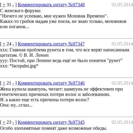
[
+
31
-
]
Комментировать цитату №97348
02.05.2014
С женского форума:
"Ничего не успеваю, мне нужен Моховик Времени".
Каких-то грибов мадам уже поела, не знаю только, моховиков
или поганок...
[
+
24
-
]
Комментировать цитату №97347
02.05.2014
xxx: Главная проблема рунета в том, что все верят написанным
цитатам. © В. И. Ленин
yyy: Постой, при Ленине ведь ещё не было понятия "рунет"
xxx: *facepalm.jpg*
[
+
21
-
]
Комментировать цитату №97346
02.05.2014
Жена купила шампунь, читает: шампунь не эффективен при
генетических причинах потери волос и заболеваниях.
Я: а какие еще есть причины потери волос?
Она: ну...сглаз...
[
+
23
-
]
Комментировать цитату №97345
02.05.2014
Особо злопамятные помнят даже возможные обиды.