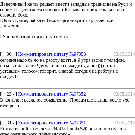
Доверчивый князь решает ввести западные традиции на Руси и
своим бездействием позволяет Колывану привлечь на свою
сторону бояр.
Юлий, Князь, бабка и Тихон организуют партизанское
движение.
PS:и памятник князю там снесли
[
+
30
-
]
Комментировать цитату №97353
02.05.2014
сегодня надо было на работу ехать, в 9 утра звонит телефон,
начальник звонит! думаю пора выходить, а нет))) он так
уставшим голосом говорит, а давай сегодня на работу не
поедем!?
[
+
23
-
]
Комментировать цитату №97352
02.05.2014
В копилку: реальное объявление. Продам шотланцы весло ухе
недорого
[
+
31
-
]
Комментировать цитату №97351
02.05.2014
Комментарий к новости «Nokia Lumia 520 остановил пулю и
спас бразильского полицейского»