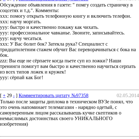
Обсуждение объявления в газете: " помгу создать страничку в
соцсетях и т.д.". Комменты:
ххх: помогу открыть телефонную книгу и включить телефон.
ххх: научу моргать.
ууу: быстро и качественно покажу как чихать.
ууу: профессиональное чавканье. Звоните, записывайтесь.
ууу: научу чесаться.
ххх: У Вас болит бок? Затекла рука? Специалист с
тридцатилетним стажем обучит Вас переворачиваться с бока на
бок.
zzz: Вы еще не сёрпаете когда пьете суп из ложки? Наши
тренинги помогут вам быстро и качественно научиться серпать
из всех типов ложек и кружек!
ууу: сёрпай как Бог!
[
+
29
-
]
Комментировать цитату №97358
02.05.2014
Только после защиты диплома в техническом ВУЗе понял, что
это очень напоминает телемагазин - нарядно одетый, с
самоуверенным лицом рассказываешь кучке скептиков о
немыслимых достоинствах своего УНИКАЛЬНОГО
изобретения)