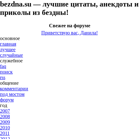
bezdna.su — лучшие цитаты, анекдоты и
приколы из бездны!
Свежее на форуме
Приветствую вас, Данила!
основное
главная
лучшее
случайные
служебное
faq
поиск
rss
общение
комментарии
под мостом
форум
год
2007
2008
2009
2010
2011
2012