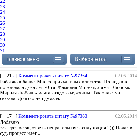
22
23
24
25
26
27
28
29
30
31
Главное меню
Выберите год
[
+
21
-
]
Комментировать цитату №97364
02.05.2014
Работаю в банке. Много причудливых клиентов. Но недавно
порадовала дама лет 70-ти. Фамилия Мирная, а имя - Любовь.
Мирная Любовь - мечта каждого мужчины! Так она сама
сказала. Долго о ней думала...
[
+
17
-
]
Комментировать цитату №97363
02.05.2014
Добавлю
<<Через месяц ответ - неправильная эксплуатация ! ))) Подал в
суд, процесс идет...