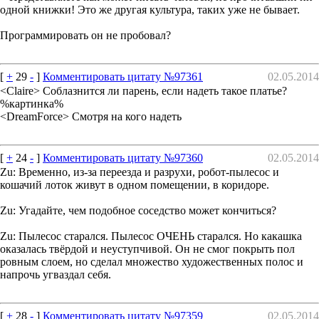
одной книжки! Это же другая культура, таких уже не бывает.
Программировать он не пробовал?
[
+
29
-
]
Комментировать цитату №97361
02.05.2014
<Claire> Соблазнится ли парень, если надеть такое платье?
%картинка%
<DreamForce> Смотря на кого надеть
[
+
24
-
]
Комментировать цитату №97360
02.05.2014
Zu: Временно, из-за переезда и разрухи, робот-пылесос и
кошачий лоток живут в одном помещении, в коридоре.
Zu: Угадайте, чем подобное соседство может кончиться?
Zu: Пылесос старался. Пылесос ОЧЕНЬ старался. Но какашка
оказалась твёрдой и неуступчивой. Он не смог покрыть пол
ровным слоем, но сделал множество художественных полос и
напрочь угваздал себя.
[
+
28
-
]
Комментировать цитату №97359
02.05.2014