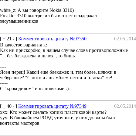
white_z: А вы говорите Nokia 3310)
Freakie: 3310 выстрелил бы в ответ и задержал
злоумышленников
[
+
21
-
]
Комментировать цитату №97350
02.05.2014
В качестве варианта к:
Как ни прискорбно, в нашем случае слова противоположные -
"... без блэкджека и шлюх", то бишь.
----
Ясен перец! Какой ещё блекджек и, тем более, шлюхи в
чебурашке? "С лото и ансамблем песни и пляски" же!
-----
С "крокодилом" и шаполяками :).
[
+
40
-
]
Комментировать цитату №97349
02.05.2014
xxx: Кто может сделать копию пластиковой карты?
yyy: В ближайшем РОВД уточните, у них должны быть
контакты мастеров