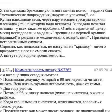
______
Я так однажды бракованную память менять понес -- вердикт был
"механические повреждения (нарушена упаковка)". >>
Купил напольные весы, через пару месяцев треснула верхняя
площадка ( та, на которую надо вставать). Запоздало почитал
отзывы - у всех такая же проблема. Отнёс в сервисный центр,
месяц исследовали и выдали - " трещина на верхней крышке
(крышке!) в результате механического воздействия" . Признали
негарантийным случаем.
Спросил: как пользоваться, не наступая на "крышку"- ничего
вразумительного не смогли сказать.
А вы тут про водонепроницаемость...
[
+
28
-
]
Комментировать цитату №97362
02.05.2014
> а вот ещё ящик сегодня смотрел
> Показывали дедушку, который в 90 лет научился читать и
писать. Всю жизнь скрывал неграмотность, даже от семьи.
> Два года учился.
> Потом, в 96, книжку написал (чукча не читатель), о жизни
рыбаков.
> Когда его называют писателем, отнекивается, говорит - я
только учусь.
> Представляете как может писать человек, не прочитавший ни