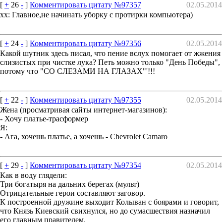
[
+
26
-
]
Комментировать цитату №97357
02.05.2014
xx: Главное,не начинать уборку с протирки компьютера)
[
+
24
-
]
Комментировать цитату №97356
02.05.2014
Какой шутник здесь писал, что пение вслух помогает от жжения
слизистых при чистке лука? Петь можно только "День Победы",
потому что "СО СЛЕЗАМИ НА ГЛАЗАХ"'!!!
[
+
22
-
]
Комментировать цитату №97355
02.05.2014
Жена (просматривая сайты интернет-магазинов):
- Хочу платье-трасформер
Я:
- Ага, хочешь платье, а хочешь - Chevrolet Camaro
[
+
29
-
]
Комментировать цитату №97354
02.05.2014
Как в воду глядели:
Три богатыря на дальних берегах (мульт)
Отрицательные герои составляют заговор.
К построенной дружине выходит Колыван с боярами и говорит,
что Князь Киевский свихнулся, но до сумасшествия назначил
его главным правителем.