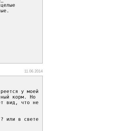
 целые
ные.
11.06.2014
греется у моей
нный корм. Но
ет вид, что не
г? или в свете