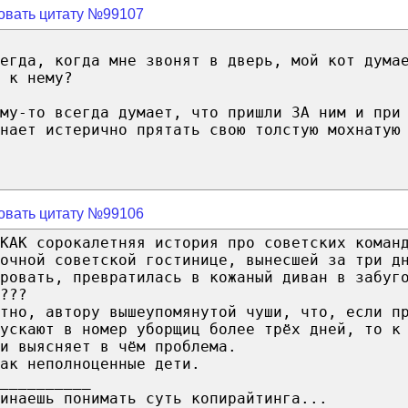
овать цитату №99107
егда, когда мне звонят в дверь, мой кот дума
 к нему?
ему-то всегда думает, что пришли ЗА ним и при
нает истерично прятать свою толстую мохнатую
овать цитату №99106
КАК сорокалетняя история про советских коман
очной советской гостинице, вынесшей за три д
кровать, превратилась в кожаный диван в забуг
???
тно, автору вышеупомянутой чуши, что, если п
пускают в номер уборщиц более трёх дней, то к
и выясняет в чём проблема.
ак неполноценные дети.
__________
инаешь понимать суть копирайтинга...