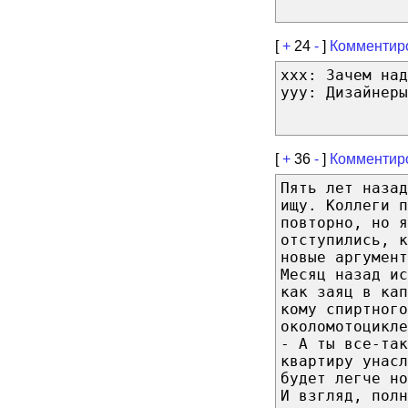
[
+
24
-
]
Комментир
ххх: Зачем над
ууу: Дизайнеры
[
+
36
-
]
Комментир
Пять лет назад
ищу. Коллеги п
повторно, но я
отступились, к
новые аргумент
Месяц назад ис
как заяц в кап
кому спиртного
околомотоцикле
- А ты все-так
квартиру унасл
будет легче но
И взгляд, пол