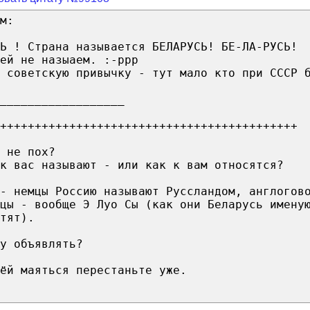
м:
Ь ! Страна называется БЕЛАРУСЬ! БЕ-ЛА-РУСЬ!
ей не назыаем. :-ррр
о советскую привычку - тут мало кто при СССР 
__________________
+++++++++++++++++++++++++++++++++++++++++++
 не пох?
ак вас называют - или как к вам относятся?
- немцы Россию называют Руссландом, англогов
цы - вообще Э Луо Сы (как они Беларусь имену
тят).
у объявлять?
ёй маяться перестаньте уже.