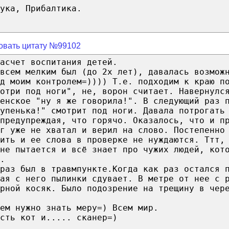
ука, Прибалтика.
овать цитату №99102
асчет воспитания детей.
всем мелким был (до 2х лет), давалась возмож
од моим контролем=)))) Т.е. подходим к краю п
мотри под ноги", не, ворон считает. Навернулс
енское "ну я же говорила!". В следующий раз 
упенька!" смотрит под ноги. Давала потрогать
предупреждая, что горячо. Оказалось, что и п
г уже не хватал и верил на слово. Постепенно
ить и ее слова в проверке не нуждаются. Ттт,
не пытается и всё знает про чужих людей, кот
.
раз был в травмпункте.Когда как раз остался 
ая с него пылинки сдувает. В метре от нее с 
рной косяк. Было подозрение на трещину в чер
ем нужно знать меру=) Всем мир.
сть кот и..... сканер=)