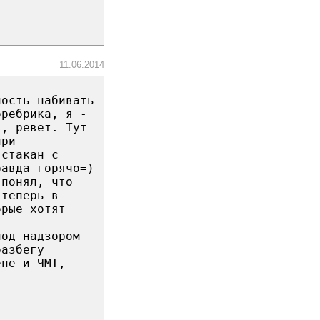
11.06.2014
ность набивать
оребрика, я -
я, ревет. Тут
при
 стакан с
равда горячо=)
 понял, что
 теперь в
орые хотят
под надзором
разбегу
епе и ЧМТ,