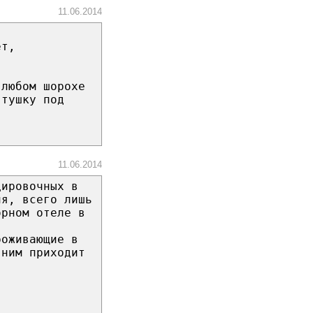
11.06.2014
ет,
 любом шорохе
 тушку под
11.06.2014
дировочных в
ня, всего лишь
орном отеле в
роживающие в
 ним приходит