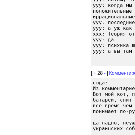
ууу: когда мы 
положительные 
иррациональные
ууу: последние
ууу: а уж как 
ххх: Теория от
ууу: да.
ууу: психика ш
ууу: а вы там 
[
+
28
-
]
Комментир
сюда:
Из комментарие
Вот мой кот, п
батареи, спит
все время чем-
понимает по-ру
да ладно, неуж
украинских соб