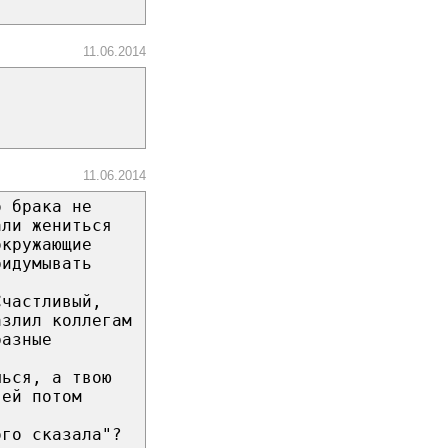
11.06.2014
11.06.2014
о брака не
али жениться
окружающие
ридумывать
Счастливый,
азлил коллегам
разные
шься, а твою
 ей потом
ого сказала"?