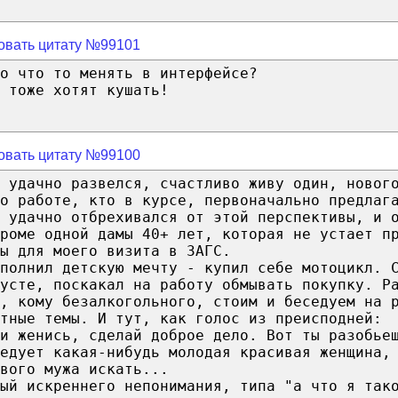
овать цитату №99101
о что то менять в интерфейсе?
 тоже хотят кушать!
овать цитату №99100
 удачно развелся, счастливо живу один, новог
о работе, кто в курсе, первоначально предлаг
 удачно отбрехивался от этой перспективы, и 
роме одной дамы 40+ лет, которая не устает п
ы для моего визита в ЗАГС.
полнил детскую мечту - купил себе мотоцикл. 
усте, поскакал на работу обмывать покупку. Р
, кому безалкогольного, стоим и беседуем на 
тные темы. И тут, как голос из преисподней:
и женись, сделай доброе дело. Вот ты разобье
едует какая-нибудь молодая красивая женщина,
вого мужа искать...
ный искреннего непонимания, типа "а что я так