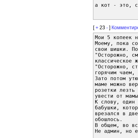
а кот - это, с
[
+
23
-
]
Комментир
Мои 5 копеек н
Моему, пока со
свои шишки. П
"Осторожно, с
классическое ж
"Осторожно, ст
горячим чаем, 
Зато потом утю
маме можно вер
розетки лезть 
увести от мамы
К слову, один 
бабушки, котор
врезался в две
обошлось.
В общем, во вс
Не админ, но е