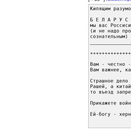
Кипящим разумо
Б Е Л А Р У С 
мы вас Россиси
(и не надо пр
сознательным)
______________
++++++++++++++
Вам - честно -
Вам важнее, к
Страшное дело 
Рашей, а китай
то въезд запре
Прикажете войн
Ей-богу - херн