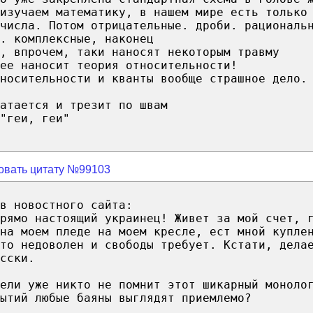
изучаем математику, в нашем мире есть только
числа. Потом отрицательные. дроби. рациональ
. комплексные, наконец
, впрочем, таки наносят некоторым травму
ее наносит теория относительности!
носительности и кванты вообще страшное дело.
атается и трезит по швам
"геи, геи"
овать цитату №99103
в новостного сайта:
рямо настоящий украинец! Живет за мой счет, 
 на моем пледе на моем кресле, ест мной купле
то недоволен и свободы требует. Кстати, дела
сски.
ели уже никто не помнит этот шикарный моноло
ытий любые баяны выглядят приемлемо?