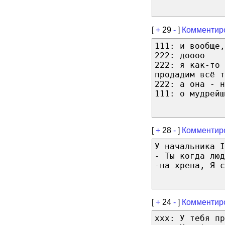
[
+
29
-
]
Комментир
111: и вообще,
222: доооо
222: я как-то 
продадим всё т
222: а она - н
111: о мудрейш
[
+
28
-
]
Комментир
У начальника I
- Ты когда люд
-на хрена, Я 
[
+
24
-
]
Комментир
xxx: У тебя пр