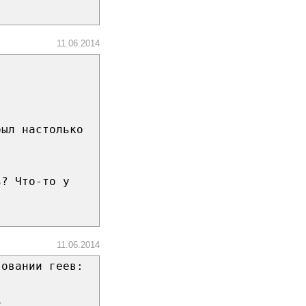
11.06.2014
был настолько
ь? Что-то у
11.06.2014
вовании геев:
ж_