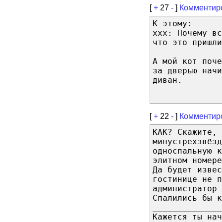
[
+
27
-
]
Комментир
К этому:
xxx: Почему вс
что это пришли
А мой кот поч
за дверью начи
диван.
[
+
22
-
]
Комментир
КАК? Скажите, 
минустрехзвёзд
односпальную 
элитном номере
Да будет извес
гостинице не 
администратор 
Спалились бы к
______________
Кажется ты нач