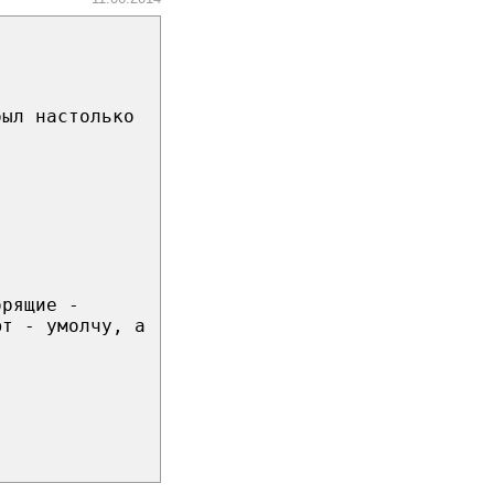
был настолько
орящие -
ют - умолчу, а