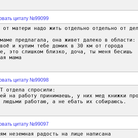
овать цитату №99099
 от матери надо жить отдельно отдельно от де
маме предлагала, она живет далеко в области:
воё и купим тебе домик в 30 км от города
е, это слишком близко, доча, ты меня бесишь
ая мама
овать цитату №99098
T отдела спросили:
ей на работу принимаешь, у них мед книжки пр
с людьми работаю, а не ебать их собираюсь.
овать цитату №99097
ям неземная радость на лице написана