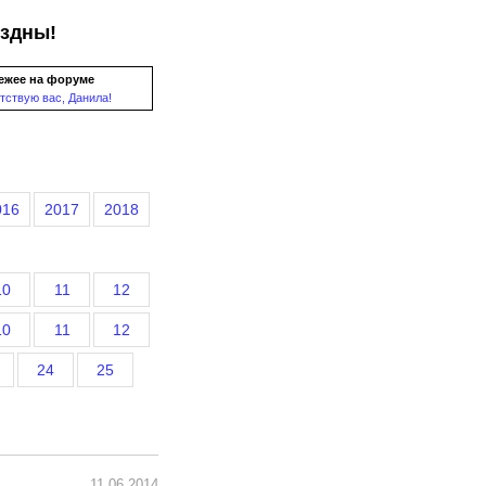
ездны!
ежее на форуме
тствую вас, Данила!
016
2017
2018
10
11
12
10
11
12
24
25
11.06.2014