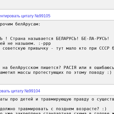
нтировать цитату №99105
рочим белАрусам:
Ь ! Страна называется БЕЛАРУСЬ! БЕ-ЛА-РУСЬ!
ей не назыаем. :-ррр
о советскую привычку - тут мало кто при СССР 
 на белАрусском пишется? РАСIЯ или я ошибаюс
аметил массы протестующих по этому поводу :)
овать цитату №99104
таты про детей и травмирующую правду о сущест
должно травмировать с позднем возрасте? :)
о уже закреплена стандартная схема в голове 