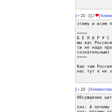
[
+
21
-
] [
2
]
Комме
этому и всем п
====
Б Е Л А Р У С 
мы вас Россиси
(и не надо пр
сознательным)
====
Как там Россия
нас тут я не з
[
+
22
-
]
Комментир
Обсуждение ци
ххх: А почему 
ууу: потому чт