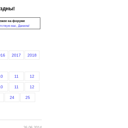
ездны!
ежее на форуме
тствую вас, Данила!
016
2017
2018
10
11
12
10
11
12
24
25
26.06.2014