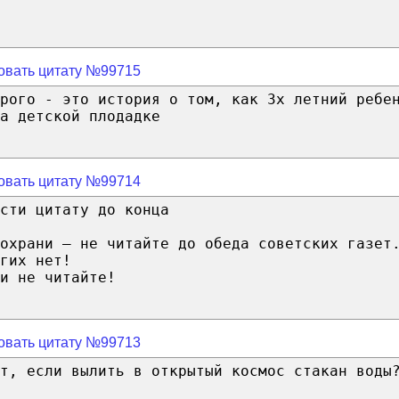
овать цитату №99715
ерого - это история о том, как 3х летний ребе
а детской плодадке
овать цитату №99714
сти цитату до конца
охрани — не читайте до обеда советских газет
гих нет!
и не читайте!
овать цитату №99713
т, если вылить в открытый космос стакан воды