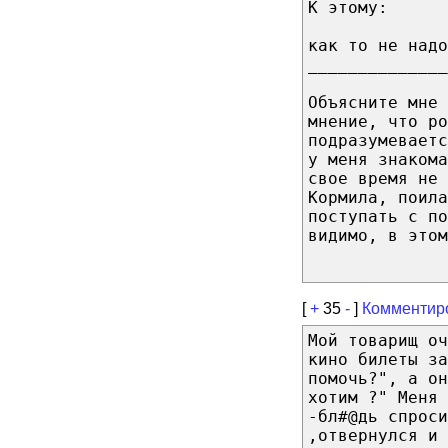
К этому:
как то не надо
______________
Объясните мне 
мнение, что ро
подразумеваетс
у меня знаком
свое время не 
Кормила, поил
поступать с по
видимо, в этом
[
+
35
-
]
Комментир
Мой товарищ оч
кино билеты з
помочь?", а он
хотим ?" Меня 
-бл#@дь спроси
,отвернулся и 