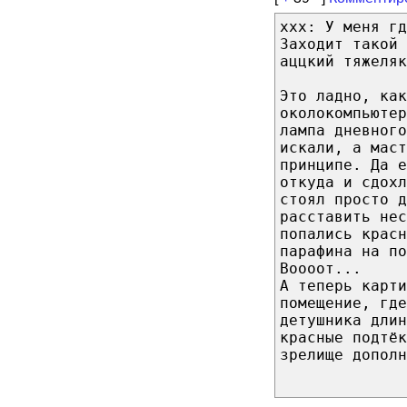
xxx: У меня гд
Заходит такой 
аццкий тяжеляк
Это ладно, как
околокомпьютер
лампа дневного
искали, а маст
принципе. Да е
откуда и сдохл
стоял просто д
расставить нес
попались крас
парафина на по
Воооот...
А теперь карти
помещение, где
детушника длин
красные подтёк
зрелище дополн