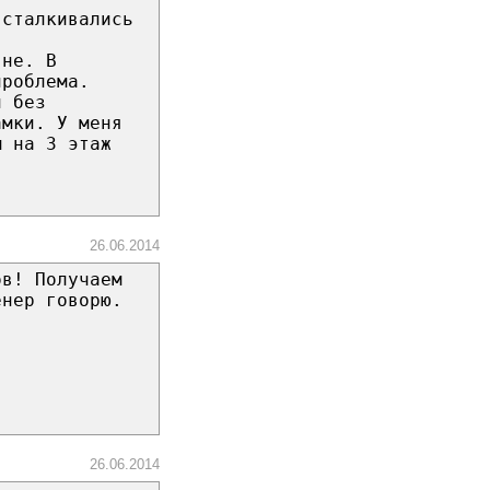
 сталкивались
вне. В
проблема.
и без
амки. У меня
м на 3 этаж
26.06.2014
ов! Получаем
енер говорю.
26.06.2014