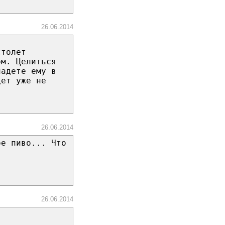
26.06.2014
столет
ом. Целиться
падете ему в
дет уже не
26.06.2014
ое пиво... Что
26.06.2014