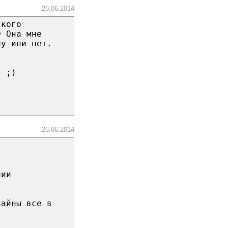
26.06.2014
ского
D Она мне
ну или нет.
. ;)
26.06.2014
нии
лайны все в