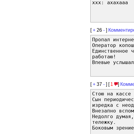
xxx: ахахааа
[
+
26
-
]
Комментир
Пропал интерне
Оператор копош
Единственное ч
работаю!
Впевые услышал
[
+
37
-
] [
1
]
Комме
Стою на кассе 
Сын периодичес
изредка с неод
Внезапно вспом
Недолго думая,
тележку.
Боковым зрение