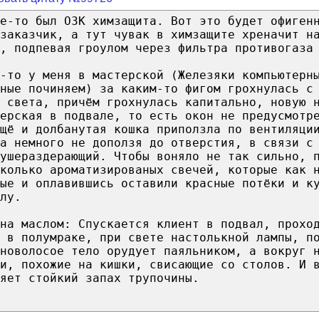
е-то был ОЗК химзащита. Вот это будет офиген
заказчик, а тут чувак в химзащите хреначит н
, подпевая гроулом через фильтра противогаза
-то у меня в мастерской (Железяки компьютерн
ные починяем) за каким-то фигом грохнулась с
 света, причём грохнулась капитально, новую 
ерская в подвале, то есть окон не предусмотр
щё и долбанутая кошка приползла по вентиляци
а немного не доползя до отверстия, в связи с
ушераздерающий. Чтобы воняло не так сильно, 
колько ароматизированых свечей, которые как 
ные и оплавившись оставили красные потёки и к
лу.
на маслом: Спускается клиент в подвал, прохо
 в полумраке, при свете настолькной лампы, п
новолосое тело орудует паяльником, а вокруг 
и, похожие на кишки, свисающие со столов. И 
яет стойкий запах трупочины.