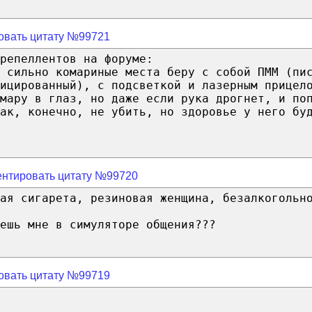
овать цитату №99721
репеллентов на форуме:
 сильно комариные места беру с собой ПММ (пи
ицированный), с подсветкой и лазерным прицел
мару в глаз, но даже если рука дрогнет, и по
ак, конечно, не убить, но здоровье у него бу
нтировать цитату №99720
ая сигарета, резиновая женщина, безалкогольн
ешь мне в симуляторе общения???
овать цитату №99719