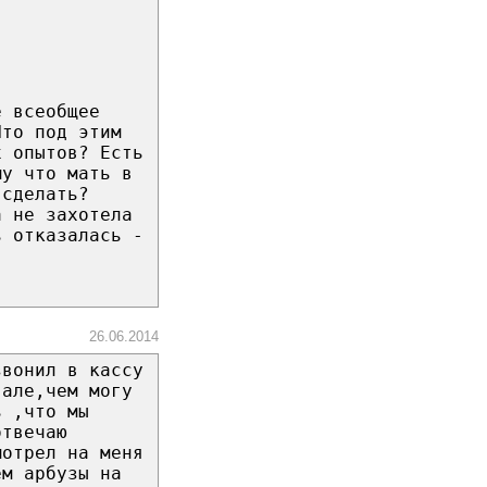
е всеобщее
Что под этим
х опытов? Есть
му что мать в
 сделать?
а не захотела
ь отказалась -
26.06.2014
звонил в кассу
"але,чем могу
ь ,что мы
отвечаю
мотрел на меня
ем арбузы на