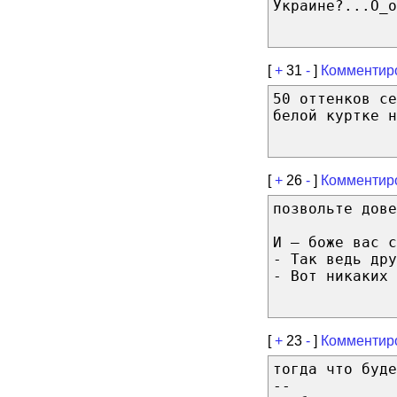
Украине?...О_о
[
+
31
-
]
Комментир
50 оттенков с
белой куртке н
[
+
26
-
]
Комментир
позвольте дове
И — боже вас с
- Так ведь дру
- Вот никаких 
[
+
23
-
]
Комментир
тогда что буде
--