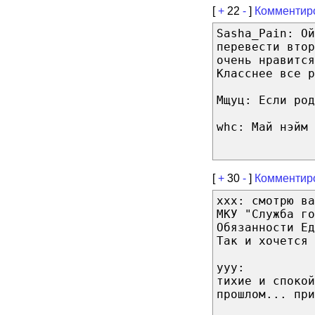
[
+
22
-
]
Комментир
Sasha_Pain: Ой
перевести втор
очень нравится
Класснее все р
Мщуц: Если род
whc: Май нэйм 
[
+
30
-
]
Комментир
xxx: смотрю ва
МКУ "Служба го
Обязанности Ед
Так и хочется 
ууу:
тихие и спокой
прошлом... при