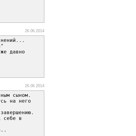
26.06.2014
снений...
а"
уже давно
26.06.2014
йным сыном.
усь на него
 завершению.
к себе в
а..