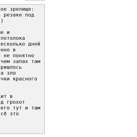
ное зрелище:
а резаке под
 )
ые и
 потолока
несколько дней
енно в
и не понятно
 чем запах там
пришлось
на зло
учки красного
дит в
од грохот
него тут и там
всё это