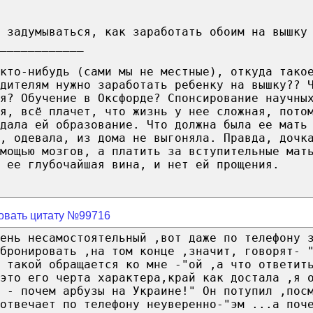
 задумываться, как заработать обоим на вышку
____________
кто-нибудь (сами мы не местные), откуда тако
дителям нужно заработать ребенку на вышку?? 
я? Обучение в Оксфорде? Спонсирование научны
ая, всё плачет, что жизнь у нее сложная, пото
дала ей образование. Что должна была ее мать
а, одевала, из дома не выгоняла. Правда, дочк
мощью мозгов, а платить за вступительные мат
 ее глубочайшая вина, и нет ей прощения.
овать цитату №99716
ень несамостоятельный ,вот даже по телефону 
абронировать ,на том конце ,значит, говорят- 
 такой обращается ко мне -"ой ,а что ответит
это его черта характера,край как достала ,я 
 - почем арбузы на Украине!" Он потупил ,пос
отвечает по телефону неуверенно-"эм ...а поч