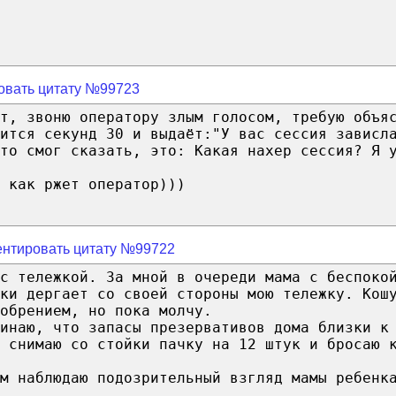
овать цитату №99723
т, звоню оператору злым голосом, требую объя
ится секунд 30 и выдаёт:"У вас сессия зависл
то смог сказать, это: Какая нахер сессия? Я 
 как ржет оператор)))
нтировать цитату №99722
с тележкой. За мной в очереди мама с беспоко
ки дергает со своей стороны мою тележку. Кош
обрением, но пока молчу.
инаю, что запасы презервативов дома близки к
 снимаю со стойки пачку на 12 штук и бросаю 
м наблюдаю подозрительный взгляд мамы ребенк