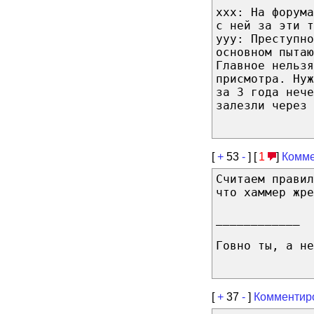
ххх: На форум
с ней за эти т
ууу: Преступно
основном пытаю
Главное нельзя
присмотра. Нуж
за 3 года нече
залезли через 
[
+
53
-
] [
1
]
Комме
Считаем правил
что хаммер жре
____________
Говно ты, а н
[
+
37
-
]
Комментир