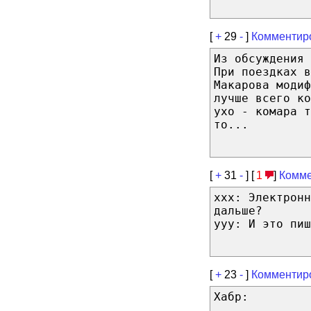
[
+
29
-
]
Комментир
Из обсуждения 
При поездках в
Макарова модиф
лучше всего ко
ухо - комара т
то...
[
+
31
-
] [
1
]
Комме
xxx: Электронн
дальше?
yyy: И это пиш
[
+
23
-
]
Комментир
Хабр: