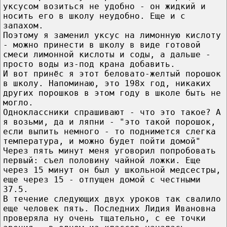
уксусом возиться не удобно - он жидкий и
носить его в школу неудобно. Еще и с
запахом.
Поэтому я заменил уксус на лимонную кислоту
- можно принести в школу в виде готовой
смеси лимонной кислоты и соды, а дальше -
просто воды из-под крана добавить.
И вот принёс я этот беловато-желтый порошок
в школу. Напоминаю, это 198x год, никаких
других порошков в этом году в школе быть не
могло.
Одноклассники спрашивают - что это такое? А
я возьми, да и ляпни - "это такой порошок,
если выпить немного - то поднимется слегка
температура, и можно будет пойти домой"
Через пять минут меня уговорил попробовать
первый: съел половину чайной ложки. Еще
через 15 минут он был у школьной медсестры,
еще через 15 - отпущен домой с честными
37.5.
В течение следующих двух уроков так свалило
еще человек пять. Последних Лидия Ивановна
проверяла ну очень тщательно, с ее точки