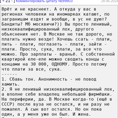
[
+
21
-
]
Комментировать цитату №99803
28.06.2014
Врёт и не краснеет. А откуда у вас в
регионах человеки на иномарках катают, по
заграницам ездят и вообще, в ус не дуют?
Бандиты? Мб москвичи?)) Вы просто ленивый,
низкоквалифицированный лох, другого
объяснения нет. В Москве не так дорого, но
платить нужно везде! Хочешь ссать - плати,
пить - плати, поглазеть - плати, зайти -
плати. Просто, сука, плати, за все что
можно. Про зарплаты - враньё. С собственной
квартирой еле-еле можно сводить концы с
концами на 30 000, ОДНОМУ. Просто потому
что плати за все, сука.
------
1. Сбавь тон. Анонимность - не повод
хамить.
2. Я не ленивый низкоквалифицированный лох,
а вполне себе владелец небольшой фирмёшки.
На периферии, да. В Москве когда-то (ещё в
СССР) после вуза не остался, и ни разу не
пожалел. А сын вот остался. Но он пока
один, а у меня уже он был. И жена.