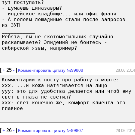
тут поступать?
- думаешь диназавры?
- индейское кладбище... или офис франя
- А головы лошадиные стали после запросов
из ЗУП
___________
Ребята, вы не скотомогильник случайно
раскапываете? Эпидемий не боитесь -
сибирской язвы, например?
[
+
25
-
]
Комментировать цитату №99808
28.06.2014
Комментарии к посту про работу в морге:
xxx: ...и кожа натягивается на лицо
yyy: это для удобства делается или чтоб ему
свет в глаза не светил?
xxx: свет конечно-же, комфорт клиента это
главное
[
+
26
-
]
Комментировать цитату №99807
28.06.2014