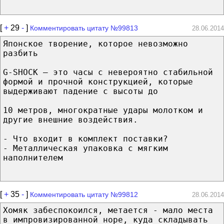
[
+
29
-
]
Комментировать цитату №99813
28.06.2014
Японское творение, которое невозможно
разбить
G-SHOCK – это часы с невероятно стабильной
формой и прочной конструкцией, которые
выдерживают падение с высоты до
10 метров, многократные удары молотком и
другие внешние воздействия.
- Что входит в комплект поставки?
- Металлическая упаковка с мягким
наполнителем
[
+
35
-
]
Комментировать цитату №99812
28.06.2014
Хомяк забеспокоился, метается - мало места
в импровизированной норе, куда складывать