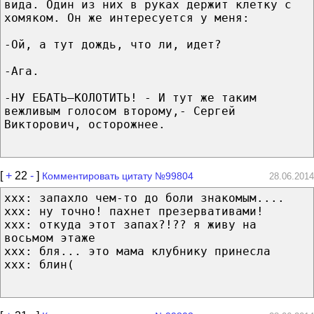
вида. Один из них в руках держит клетку с
хомяком. Он же интересуется у меня:
-Ой, а тут дождь, что ли, идет?
-Ага.
-НУ ЕБАТЬ–КОЛОТИТЬ! - И тут же таким
вежливым голосом второму,- Сергей
Викторович, осторожнее.
[
+
22
-
]
Комментировать цитату №99804
28.06.2014
ххх: запахло чем-то до боли знакомым....
ххх: ну точно! пахнет презервативами!
ххх: откуда этот запах?!?? я живу на
восьмом этаже
ххх: бля... это мама клубнику принесла
ххх: блин(