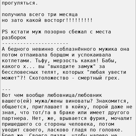
прогуляться.
получила всего три месяца
но зато какой восторг!!!!!!!!!
PS кстати муж позорно сбежал с места
разборок
----------------------
А бедного невинно соблазнённого мужика она
потом отпаивала борщом и успокаивала
котлетами. Тьфу, мерзость какая! Бабы,
какого х... вы "выходите замуж" за
бессловесных телят, которых "любая увести
может"?! Скотоложество - смертный грех.
---
Вот чем вообще любовница/любовник
вашего(ей) мужа/жены виноваты? Знакомится,
общается, приглашает в койку, порой даже не
зная, что тот/та в браке или имеет другого
партнера. Нет, же, врывается фурия, мочалит
пришедшего со стороны человека, потом
уводит своего, ласково гладя по головке.
Бред же. Своего пизди, чтобы налево не