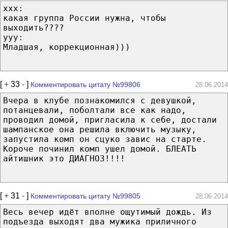
xxx:
какая группа России нужна, чтобы
выходить????
yyy:
Младшая, коррекционная)))
[
+
33
-
]
Комментировать цитату №99806
28.06.2014
Вчера в клубе познакомился с девушкой,
потанцевали, поболтали все как надо,
проводил домой, пригласила к себе, достали
шампанское она решила включить музыку,
запустила комп он сцуко завис на старте.
Короче починил комп ушел домой. БЛЕАТЬ
айтишник это ДИАГНОЗ!!!!
[
+
31
-
]
Комментировать цитату №99805
28.06.2014
Весь вечер идёт вполне ощутимый дождь. Из
подъезда выходят два мужика приличного