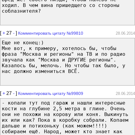
ходил. В чем вина пришедщего со стороны
соблазнителя?
[
+
27
-
]
Комментировать цитату №99810
28.06.2014
Еще не конец:)
Мне вот, к примеру, хотелось бы, чтобы
фраза "Москва и регионы" на ТВ и по радио
звучала как "Москва и ДРУГИЕ регионы".
Казалось бы, мелочь. Но чтобы так было, у
нас должно измениться ВСЁ.
[
+
27
-
]
Комментировать цитату №99809
28.06.2014
- копали тут под гараж и нашли интересные
кости на глубине 2,5 метра в глине. Очень
они не похожи на корову или коня. Выкинуть
их или как? Пока в коробку собрали. Копаем
дальше и потихоньку (как можем!!!!)
собираем ещё. Народ, может кто знает как