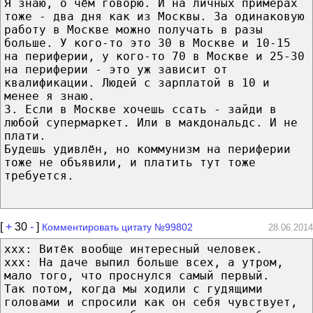
Я знаю, о чём говорю. И на личных примерах
тоже - два дня как из Москвы. За одинаковую
работу в Москве можно получать в разы
больше. У кого-то это 30 в Москве и 10-15
на периферии, у кого-то 70 в Москве и 25-30
на периферии - это уж зависит от
квалификации. Людей с зарплатой в 10 и
менее я знаю.
3. Если в Москве хочешь ссать - зайди в
любой супермаркет. Или в макдональдс. И не
плати.
Будешь удивлён, но коммунизм на периферии
тоже не объявили, и платить тут тоже
требуется.
[
+
30
-
]
Комментировать цитату №99802
28.06.2014
xxx: Витёк вообще интересный человек.
xxx: На даче выпил больше всех, а утром,
мало того, что проснулся самый первый.
Так потом, когда мы ходили с гудящими
головами и спросили как он себя чувствует,