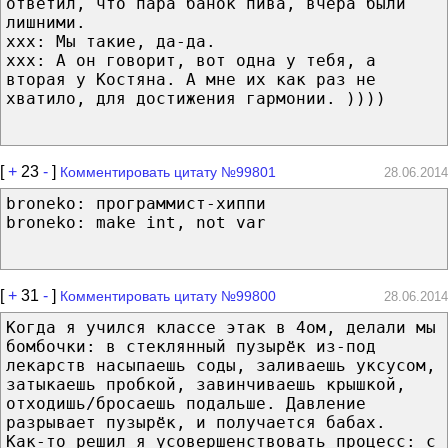
ответил, что пара банок пива, вчера были
лишними.
xxx: Мы такие, да-да.
xxx: А он говорит, вот одна у тебя, а
вторая у Костяна. А мне их как раз не
хватило, для достижения гармонии. ))))
[
+
23
-
]
Комментировать цитату №99801
28.06.2014
broneko: программист-хиппи
broneko: make int, not var
[
+
31
-
]
Комментировать цитату №99800
28.06.2014
Когда я учился классе этак в 4ом, делали мы
бомбочки: в стеклянный пузырёк из-под
лекарств насыпаешь соды, заливаешь уксусом,
затыкаешь пробкой, завинчиваешь крышкой,
отходишь/бросаешь подальше. Давление
разрывает пузырёк, и получается бабах.
Как-то решил я усовершенствовать процесс: с