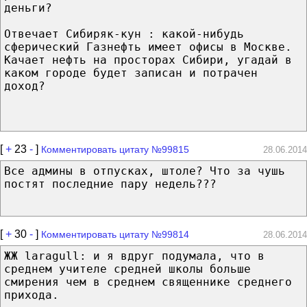
деньги?
Отвечает Сибиряк-кун : какой-нибудь
сферический Газнефть имеет офисы в Москве.
Качает нефть на просторах Сибири, угадай в
каком городе будет записан и потрачен
доход?
[
+
23
-
]
Комментировать цитату №99815
28.06.2014
Все админы в отпусках, штоле? Что за чушь
постят последние пару недель???
[
+
30
-
]
Комментировать цитату №99814
28.06.2014
ЖЖ laragull: и я вдруг подумала, что в
среднем учителе средней школы больше
смирения чем в среднем священнике среднего
прихода.