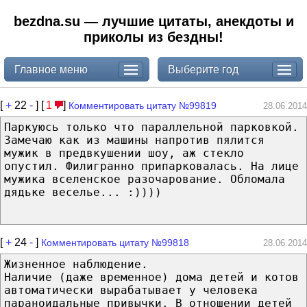
bezdna.su — лучшие цитаты, анекдоты и
приколы из бездны!
Главное меню
Выберите год
[
+
22
-
] [
1
]
Комментировать цитату №99819
28.06.2014
Паркуюсь только что параллельной парковкой.
Замечаю как из машины напротив пялится
мужик в предвкушении шоу, аж стекло
опустил. Филигранно припарковалась. На лице
мужика вселенское разочарование. Обломала
дядьке веселье... :))))
[
+
24
-
]
Комментировать цитату №99818
28.06.2014
Жизненное наблюдение.
Наличие (даже временное) дома детей и котов
автоматически вырабатывает у человека
параноидальные привычки. В отношении детей