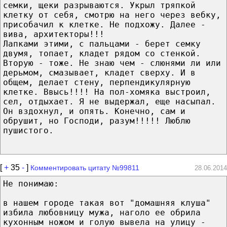
семки, щеки разрываются. Укрыл тряпкой
клетку от себя, смотрю на него через вебку,
присобачил к клетке. Не подхожу. Далее -
вива, архитекторы!!!
Лапками этими, с пальцами - берет семку
двумя, топает, кладет рядом со стенкой.
Вторую - тоже. Не знаю чем - слюнями ли или
дерьмом, смазывает, кладет сверху. И в
общем, делает стену, перпендикулярную
клетке. Ввысь!!!! На пол-хомяка выстроил,
сел, отдыхает. Я не выдержал, еще насыпал.
Он вздохнул, и опять. Конечно, сам и
обрушит, но Господи, разум!!!!! Люблю
пушистого.
[
+
35
-
]
Комментировать цитату №99811
28.06.2014
Не понимаю:
в нашем городе такая вот "домашняя клуша"
избила любовницу мужа, наголо ее обрила
кухонным ножом и голую вывела на улицу -