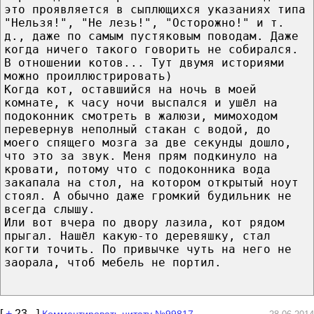
это проявляется в сыплющихся указаниях типа
"Нельзя!", "Не лезь!", "Осторожно!" и т.
д., даже по самым пустяковым поводам. Даже
когда ничего такого говорить не собирался.
В отношении котов... Тут двумя историями
можно проиллюстрировать)
Когда кот, оставшийся на ночь в моей
комнате, к часу ночи выспался и ушёл на
подоконник смотреть в жалюзи, мимоходом
перевернув неполный стакан с водой, до
моего спящего мозга за две секунды дошло,
что это за звук. Меня прям подкинуло на
кровати, потому что с подоконника вода
закапала на стол, на котором открытый ноут
стоял. А обычно даже громкий будильник не
всегда слышу.
Или вот вчера по двору лазила, кот рядом
прыгал. Нашёл какую-то деревяшку, стал
когти точить. По привычке чуть на него не
заорала, чтоб мебель не портил.
[
+
23
-
]
Комментировать цитату №99817