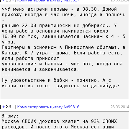
28.06.2014
>>У меня встречи первые - в 08.30. Домой
прихожу иногда в час ночи, иногда в полночь
-
раньше 22.00 практически не добираюсь. У
жены работа основная начинается около
16.00 по Мск, заканчивается часикам к 4 - 5
утра.
Партнёры в основном в Пиндостане обитают, в
Канаде. К 7 утра - дома. Если работа есть,
если работа приносит
удовольствие и баппки - мне пох, когда она
начинается и заканчивается.
------
Ну удовольствие и бабки - понятно. А с
женой-то вы того...видитесь когда-нибудь?
[
+
33
-
]
Комментировать цитату №99816
28.06.2014
Этому:
Москве СВОИХ доходов хватит на 93% СВОИХ
расходов. И после этого Москва ест ваши