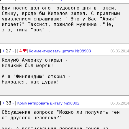
Еду после долгого трудового дня в такси.
Слышу, вроде бы Кипелов запел. С приятным
удивлением спрашиваю: " Это у Вас "Ария"
играет?" Таксист, пожилой мужчина :"Не,
это, типа "рок" .
[
+
27
-
] [
4
]
Комментировать цитату №98903
06.06.2014
Колумб Америку открыл -
Великий был моряк!
А я "Финляндию" открыл -
Нажрался, как дурак!
[
+
33
-
]
Комментировать цитату №98902
06.06.2014
Обсуждение вопроса "Можно ли получить ген
от другого человека?"
ххх: А вертикальная передача генов не