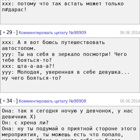
ххх: потому что так встать может только
п#дарас!
[
+
29
-
]
Комментировать цитату №98909
06.06.2014
ххх: А я вот боюсь путешествовать
автостопом.
ууу: Ты на себя в зеркало посмотри! Чего
тебе бояться-то?
ххх: щта-а-аа-а?!
ууу: Молодая, уверенная в себе девушка...
ну чего бояться-то?
[
+
34
-
]
Комментировать цитату №98908
06.06.2014
Она: так я сегодня ночую у девчонок, у нас
девичник Х)
Он: с хрена ли?
Она: ну ты подумай о приятной стороне этого
мероприятия, ты можешь есть что попало,