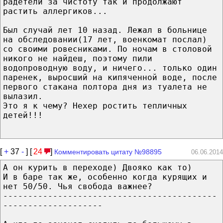
радетели за чистоту так и продолжают
растить аллергиков...
Был случай лет 10 назад. Лежал в больнице
на обследовании(17 лет, военкомат послал)
со своими ровесниками. По ночам в столовой
никого не найдеш, поэтому пили
водопроводную воду, и ничего... только один
паренек, выросший на кипяченной воде, после
первого стакана полтора дня из туалета не
вылазил.
Это я к чему? Нехер ростить тепличных
детей!!!
[
+
37
-
] [
24
]
Комментировать цитату №98895
06.06.2014
А он курить в переходе) Двояко как то)
И в баре так же, особенно когда курящих и
нет 50/50. Чья свобода важнее?
-------------------------------------------
--------------------