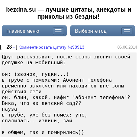
bezdna.su — лучшие цитаты, анекдоты и
приколы из бездны!
Главное меню
Выберите год
[
+
28
-
]
Комментировать цитату №98913
06.06.2014
Друг рассказывал, после ссоры звонил своей
девушке на мобильный:
он: (звонок, гудки...)
в трубе с помехами: Абонент телефона
временно выключен или находится вне зоны
действия сети
он: блин, какой, нафиг "абонент телефона"?
Вика, что за детский сад??
пауза
в трубе, уже без помех: упс,
спалилась...извини, зай
в общем, так и помирились))