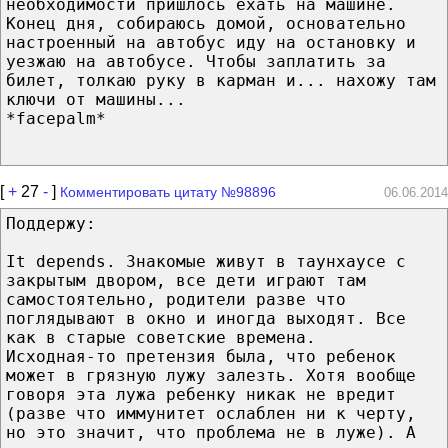
необходимости пришлось ехать на машине.
Конец дня, собираюсь домой, основательно
настроенный на автобус иду на остановку и
уезжаю на автобусе. Чтобы заплатить за
билет, толкаю руку в карман и... нахожу там
ключи от машины...
*facepalm*
[
+
27
-
]
Комментировать цитату №98896
06.06.2014
Поддержу:
It depends. Знакомые живут в таунхаусе с
закрытым двором, все дети играют там
самостоятельно, родители разве что
поглядывают в окно и иногда выходят. Все
как в старые советские времена.
Исходная-то претензия была, что ребенок
может в грязную лужу залезть. Хотя вообще
говоря эта лужа ребенку никак не вредит
(разве что иммунитет ослаблен ни к черту,
но это значит, что проблема не в луже). А