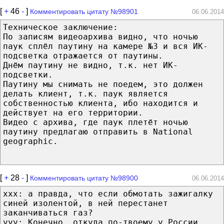
[
+
46
-
]
Комментировать цитату №98901
06.06.2014
Техническое заключение:
По записям видеоархива видно, что ночью
паук сплёл паутину на камере №3 и вся ИК-
подсветка отражается от паутины.
Днём паутину не видно, т.к. нет ИК-
подсветки.
Паутину мы снимать не поедем, это должен
делать клиент, т.к. паук является
собственностью клиента, ибо находится и
действует на его территории.
Видео с архива, где паук плетёт ночью
паутину предлагаю отправить в National
geographic.
[
+
28
-
]
Комментировать цитату №98900
06.06.2014
xxx: а правда, что если обмотать зажигалку
синей изолентой, в ней перестанет
заканчиваться газ?
yyy: Конечно, откуда по-твоему у России