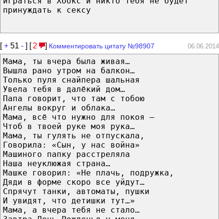
играться в Хбокс и никто тебя не будет
принуждать к сексу
[
+
51
-
] [
2
]
Комментировать цитату №98907
06.06.2014
Мама, ты вчера была живая…
Вышла рано утром на балкон…
Только пуля снайпера шальная
Увела тебя в далёкий дом…
Папа говорит, что там с тобою
Ангелы вокруг и облака…
Мама, всё что нужно для покоя —
Чтоб в твоей руке моя рука…
Мама, ты гулять не отпускала,
Говорила: «Сын, у нас война»
Машиного папку расстреляла
Наша неуклюжая страна…
Машке говорил: «Не плачь, подружка,
Дяди в форме скоро все уйдут…
Спрячут танки, автоматы, пушки
И увидят, что детишки тут…»
Мама, а вчера тебя не стало…