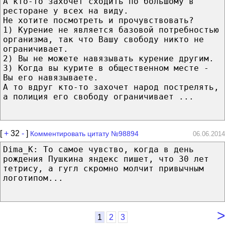
А кто-то захочет сходить по большому в
ресторане у всех на виду.
Не хотите посмотреть и прочувствовать?
1) Курение не является базовой потребностью
организма, так что Вашу свободу никто не
ограничивает.
2) Вы не можете навязывать курение другим.
3) Когда вы курите в общественном месте -
Вы его навязываете.
А то вдруг кто-то захочет народ пострелять,
а полиция его свободу ограничивает ...
[
+
32
-
]
Комментировать цитату №98894
06.06.2014
Dima_K: То самое чувство, когда в день
рождения Пушкина яндекс пишет, что 30 лет
тетрису, а гугл скромно молчит привычным
логотипом...
>
1
2
3