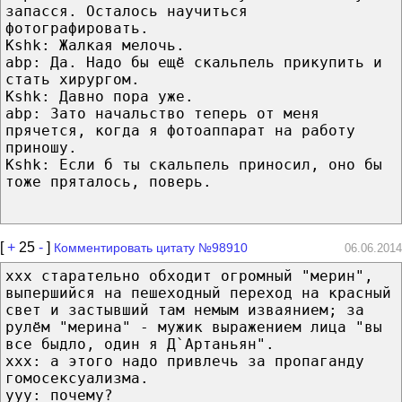
запасся. Осталось научиться
фотографировать.
Kshk: Жалкая мелочь.
abp: Да. Надо бы ещё скальпель прикупить и
стать хирургом.
Kshk: Давно пора уже.
abp: Зато начальство теперь от меня
прячется, когда я фотоаппарат на работу
приношу.
Kshk: Если б ты скальпель приносил, оно бы
тоже пряталось, поверь.
[
+
25
-
]
Комментировать цитату №98910
06.06.2014
ххх старательно обходит огромный "мерин",
выпершийся на пешеходный переход на красный
свет и застывший там немым изваянием; за
рулём "мерина" - мужик выражением лица "вы
все быдло, один я Д`Артаньян".
ххх: а этого надо привлечь за пропаганду
гомосексуализма.
ууу: почему?