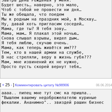
Завтра День Рожденья у меня.
Будет шесть… наверно, это мало,
Чтоб с тобой не провести ни дня…
Ты же обещала, что поедем
Мы к родным на праздник мой, в Москву…
Ну, давай хоть пригласим соседей…
Мама, где ты? Я тебя зову…
Мама, мам… Я плакал этой ночью…
Снова слышал взрывы, видел дым…
Я тебя люблю, скучаю очень.
Мама, как теперь живётся им???
Тем, кто в нашей армии на службе,
В нас стреляли, веру в жизнь губя???
Мам, мне извинений их не нужно,
Просто пусть скорей вернут тебя…
[
+
25
-
]
Комментировать цитату №98906
06.06.2014
аааа.. пипец мне тут смс ка пришла..
"Вышлем вашему недоброжелателю куриные
фекалии. Ананимно".. звиздей рашин бизнес