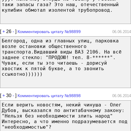
таки запасы газа? Это наш, отечественный
кулибин обмотал изолентой трубопровод.
[
+
26
-
]
Комментировать цитату №98899
06.06.2014
Белгород, одна из главных улиц, парковка
возле остановки общественного
транспорта.Видавший виды ВАЗ 2106. На всё
заднее стекло: "ПРОДОЮ! тел. 8-******".
Чувак, если ты это читаешь - дорисуй
хвостик к пятой букве, а то звонить
ссыкотно))))))
[
+
30
-
]
Комментировать цитату №98898
06.06.2014
Если верить новостям, некий чинуша - Олег
Дубов, высказался по антитабачному закону:
"Нельзя без необходимости злить народ"
Интересно, а что именно подразумевается под
"необходимостью"?