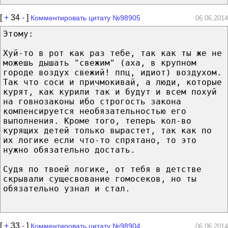
[
+
34
-
]
Комментировать цитату №98905
06.06.2014
Этому:
Хуй-то в рот как раз тебе, так как ты же не
можешь дышать "свежим" (аха, в крупном
городе воздух свежий! ппц, идиот) воздухом.
Так что соси и причмокивай, а люди, которые
курят, как курили так и будут и всем похуй
на говнозаконы ибо строгость закона
компенсируется необязательностью его
выполнения. Кроме того, теперь кол-во
курящих детей только вырастет, так как по
их логике если что-то спрятано, то это
нужно обязательно достать.
Судя по твоей логике, от тебя в детстве
скрывали сущесвование гомосеков, но ты
обязательно узнал и стал.
[
+
33
-
]
Комментировать цитату №98904
06.06.2014