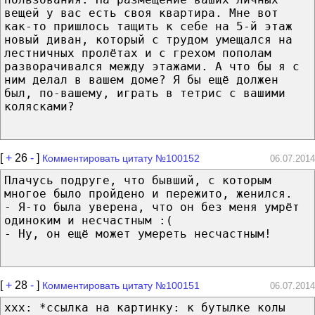
вещей у вас есть своя квартира. Мне вот
как-то пришлось тащить к себе на 5-й этаж
новый диван, который с трудом умещался на
лестничных пролётах и с грехом пополам
разворачивался между этажами. А что бы я с
ним делал в вашем доме? Я бы ещё должен
был, по-вашему, играть в тетрис с вашими
колясками?
[
+
26
-
]
Комментировать цитату №100152
06.07.2014
Плачусь подруге, что бывший, с которым
многое было пройдено и пережито, женился.
- Я-то была уверена, что он без меня умрёт
одиноким и несчастным :(
- Ну, он ещё может умереть несчастным!
[
+
28
-
]
Комментировать цитату №100151
06.07.2014
ххх: *ссылка на картинку: к бутылке колы