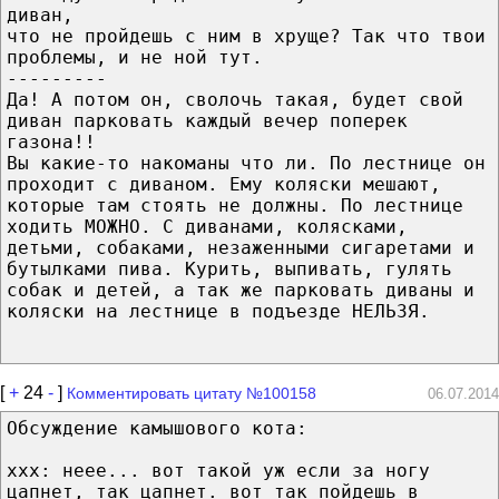
диван,
что не пройдешь с ним в хруще? Так что твои
проблемы, и не ной тут.
---------
Да! А потом он, сволочь такая, будет свой
диван парковать каждый вечер поперек
газона!!
Вы какие-то накоманы что ли. По лестнице он
проходит с диваном. Ему коляски мешают,
которые там стоять не должны. По лестнице
ходить МОЖНО. С диванами, колясками,
детьми, собаками, незаженными сигаретами и
бутылками пива. Курить, выпивать, гулять
собак и детей, а так же парковать диваны и
коляски на лестнице в подъезде НЕЛЬЗЯ.
[
+
24
-
]
Комментировать цитату №100158
06.07.2014
Обсуждение камышового кота:
xxx: неее... вот такой уж если за ногу
цапнет, так цапнет. вот так пойдешь в