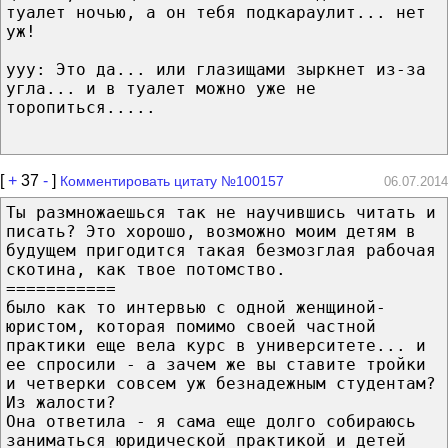
туалет ночью, а он тебя подкараулит... нет
уж!
yyy: Это да... или глазищами зыркнет из-за
угла... и в туалет можно уже не
торопиться.....
[
+
37
-
]
Комментировать цитату №100157
06.07.2014
Ты размножаешься так не научившись читать и
писать? Это хорошо, возможно моим детям в
будущем пригодится такая безмозглая рабочая
скотина, как твое потомство.
===========
было как то интервью с одной женщиной-
юристом, которая помимо своей частной
практики еще вела курс в университете... и
ее спросили - а зачем же вы ставите тройки
и четверки совсем уж безнадежным студентам?
Из жалости?
Она ответила - я сама еще долго собираюсь
заниматься юридической практикой и детей