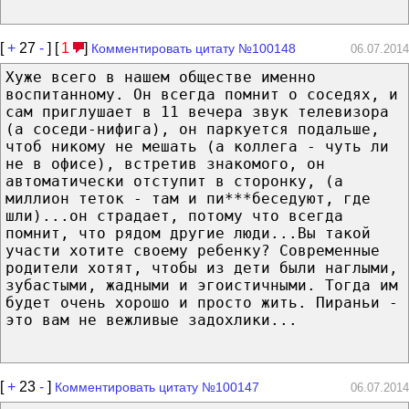
[
+
27
-
] [
1
]
Комментировать цитату №100148
06.07.2014
Хуже всего в нашем обществе именно
воспитанному. Он всегда помнит о соседях, и
сам приглушает в 11 вечера звук телевизора
(а соседи-нифига), он паркуется подальше,
чтоб никому не мешать (а коллега - чуть ли
не в офисе), встретив знакомого, он
автоматически отступит в сторонку, (а
миллион теток - там и пи***беседуют, где
шли)...он страдает, потому что всегда
помнит, что рядом другие люди...Вы такой
участи хотите своему ребенку? Современные
родители хотят, чтобы из дети были наглыми,
зубастыми, жадными и эгоистичными. Тогда им
будет очень хорошо и просто жить. Пираньи -
это вам не вежливые задохлики...
[
+
23
-
]
Комментировать цитату №100147
06.07.2014