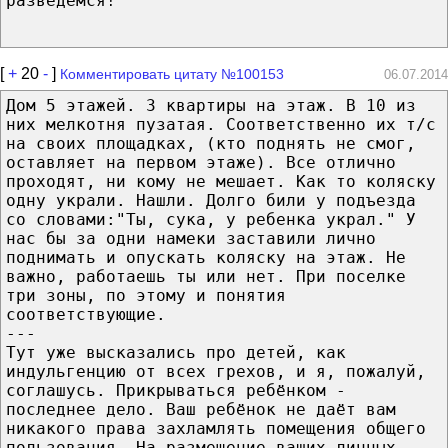
разведемся!
[
+
20
-
]
Комментировать цитату №100153
06.07.2014
Дом 5 этажей. 3 квартиры на этаж. В 10 из
них мелкотня пузатая. Соответственно их т/с
на своих площадках, (кто поднять не смог,
оставляет на первом этаже). Все отлично
проходят, ни кому не мешает. Как то коляску
одну украли. Нашли. Долго били у подъезда
со словами:"Ты, сука, у ребенка украл." У
нас бы за одни намеки заставили лично
поднимать и опускать коляску на этаж. Не
важно, работаешь ты или нет. При поселке
три зоны, по этому и понятия
соответствующие.
---
Тут уже высказались про детей, как
индульгенцию от всех грехов, и я, пожалуй,
соглашусь. Прикрываться ребёнком -
последнее дело. Ваш ребёнок не даёт вам
никакого права захламлять помещения общего
пользования. На размещение ваших личных