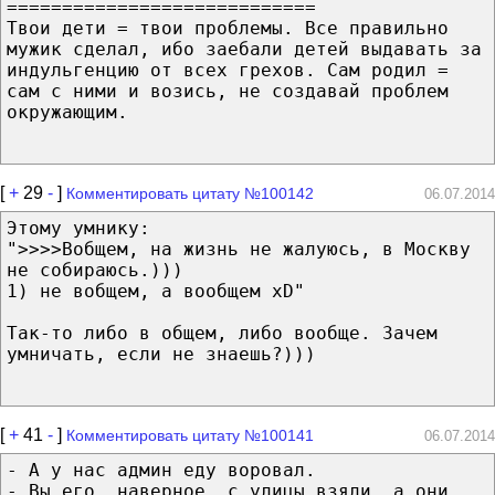
============================
Твои дети = твои проблемы. Все правильно
мужик сделал, ибо заебали детей выдавать за
индульгенцию от всех грехов. Сам родил =
сам с ними и возись, не создавай проблем
окружающим.
[
+
29
-
]
Комментировать цитату №100142
06.07.2014
Этому умнику:
">>>>Вобщем, на жизнь не жалуюсь, в Москву
не собираюсь.)))
1) не вобщем, а вообщем xD"
Так-то либо в общем, либо вообще. Зачем
умничать, если не знаешь?)))
[
+
41
-
]
Комментировать цитату №100141
06.07.2014
- А у нас админ еду воровал.
- Вы его, наверное, с улицы взяли, а они