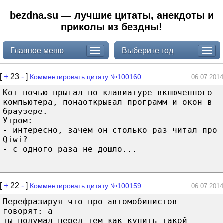
bezdna.su — лучшие цитаты, анекдоты и
приколы из бездны!
Главное меню
Выберите год
[
+
23
-
]
Комментировать цитату №100160
06.07.2014
Кот ночью прыгал по клавиатуре включенного
компьютера, понаоткрывал программ и окон в
браузере.
Утром:
- интересно, зачем он столько раз читал про
Qiwi?
- с одного раза не дошло...
[
+
22
-
]
Комментировать цитату №100159
06.07.2014
Перефразируя что про автомобилистов
говорят: а
ты подумал перед тем как купить такой