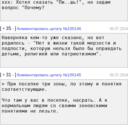
ххх: Хотел сказать "Пи..шь!", но задам
вопрос "Почему?
[
+
35
-
]
Комментировать цитату №100146
06.07.2014
Наверняка кем-то уже сказано, но вот
родилось - "Нет в жизни такой мерзости и
подлости, которую нельзя было бы оправдать
детьми, религией или патриотизмом".
[
+
31
-
]
Комментировать цитату №100145
06.07.2014
> При поселке три зоны, по этому и понятия
соответствующие.
Что там у вас в поселке, насрать. А к
нормальным людям со своими зоновскими
понятиями не лезьте.