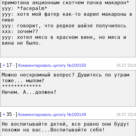
примотана акционным скотчем пачка макарон*
ууу: *facepalm*
ууу: хотя мой фатер как-то варил макароны в
пиве
ууу: говорит, что редкое шайзе получилось
ххх: зочем??
ууу: хотел мясо в красном вине, но мяса и
вина не было.
[
+
17
-
]
Комментировать цитату №100150
06.07.2014
Можно нескромный вопрос? Душитесь по утрам
тоже... мылом?
*************
Ничем. А...должен?
[
+
35
-
]
Комментировать цитату №100149
06.07.2014
Не воспитывайте детей, все равно они будут
похожи на вас...Воспитывайте себя!