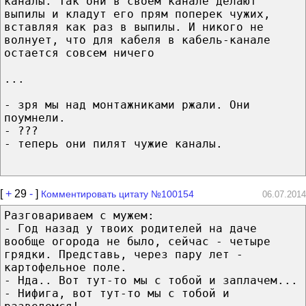
каналы. Так они в своем канале делают
выпилы и кладут его прям поперек чужих,
вставляя как раз в выпилы. И никого не
волнует, что для кабеля в кабель-канале
остается совсем ничего
...
- зря мы над монтажниками ржали. Они
поумнели.
- ???
- теперь они пилят чужие каналы.
[
+
29
-
]
Комментировать цитату №100154
06.07.2014
Разговариваем с мужем:
- Год назад у твоих родителей на даче
вообще огорода не было, сейчас - четыре
грядки. Представь, через пару лет -
картофельное поле.
- Нда.. Вот тут-то мы с тобой и заплачем...
- Нифига, вот тут-то мы с тобой и