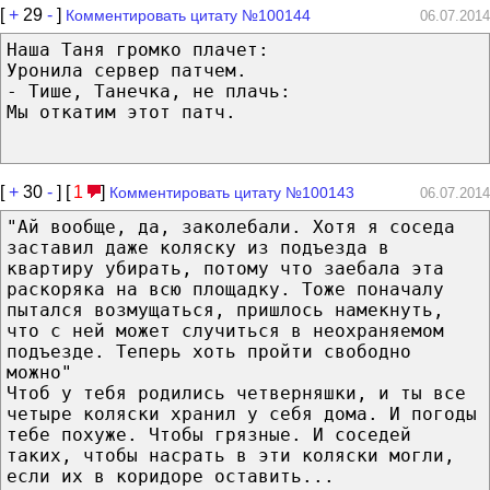
[
+
29
-
]
Комментировать цитату №100144
06.07.2014
Наша Таня громко плачет:
Уронила сервер патчем.
- Тише, Танечка, не плачь:
Мы откатим этот патч.
[
+
30
-
] [
1
]
Комментировать цитату №100143
06.07.2014
"Ай вообще, да, заколебали. Хотя я соседа
заставил даже коляску из подъезда в
квартиру убирать, потому что заебала эта
раскоряка на всю площадку. Тоже поначалу
пытался возмущаться, пришлось намекнуть,
что с ней может случиться в неохраняемом
подъезде. Теперь хоть пройти свободно
можно"
Чтоб у тебя родились четверняшки, и ты все
четыре коляски хранил у себя дома. И погоды
тебе похуже. Чтобы грязные. И соседей
таких, чтобы насрать в эти коляски могли,
если их в коридоре оставить...