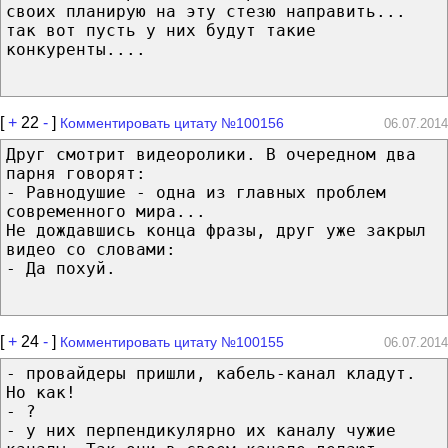
своих планирую на эту стезю направить...
так вот пусть у них будут такие
конкуренты....
[
+
22
-
]
Комментировать цитату №100156
06.07.2014
Друг смотрит видеоролики. В очередном два
парня говорят:
- Равнодушие - одна из главных проблем
современного мира...
Не дождавшись конца фразы, друг уже закрыл
видео со словами:
- Да похуй.
[
+
24
-
]
Комментировать цитату №100155
06.07.2014
- провайдеры пришли, кабель-канал кладут.
Но как!
- ?
- у них перпендикулярно их каналу чужие