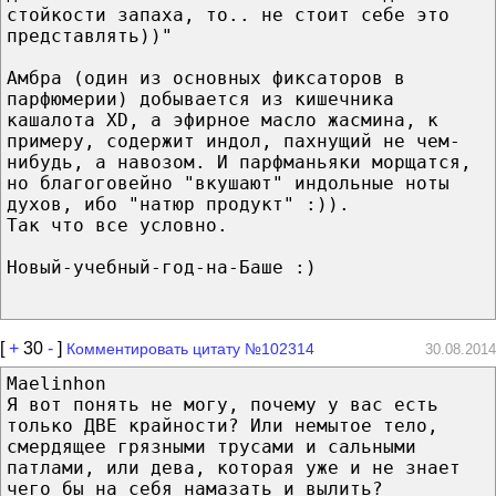
стойкости запаха, то.. не стоит себе это
представлять))"
Амбра (один из основных фиксаторов в
парфюмерии) добывается из кишечника
кашалота XD, а эфирное масло жасмина, к
примеру, содержит индол, пахнущий не чем-
нибудь, а навозом. И парфманьяки морщатся,
но благоговейно "вкушают" индольные ноты
духов, ибо "натюр продукт" :)).
Так что все условно.
Новый-учебный-год-на-Баше :)
[
+
30
-
]
Комментировать цитату №102314
30.08.2014
Maelinhon
Я вот понять не могу, почему у вас есть
только ДВЕ крайности? Или немытое тело,
смердящее грязными трусами и сальными
патлами, или дева, которая уже и не знает
чего бы на себя намазать и вылить?