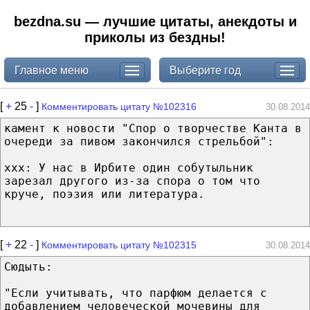
bezdna.su — лучшие цитаты, анекдоты и
приколы из бездны!
Главное меню
Выберите год
[
+
25
-
]
Комментировать цитату №102316
30.08.2014
камент к новости "Спор о творчестве Канта в
очереди за пивом закончился стрельбой":
ххх: У нас в Ирбите один собутыльник
зарезал другого из-за спора о том что
круче, поэзия или литература.
[
+
22
-
]
Комментировать цитату №102315
30.08.2014
Сюдыть:
"Если учитывать, что парфюм делается с
добавлением человеческой мочевины для