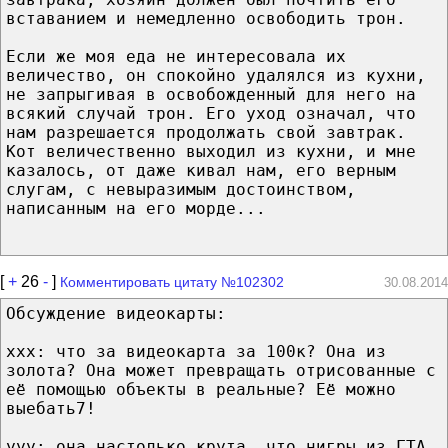
вставанием и немедленно освободить трон.
Если же моя еда не интересовала их
величество, он спокойно удалялся из кухни,
не запрыгивая в освобожденный для него на
всякий случай трон. Его уход означал, что
нам разрешается продолжать свой завтрак.
Кот величественно выходил из кухни, и мне
казалось, от даже кивал нам, его верным
слугам, с невыразимым достоинством,
написанным на его морде...
[
+
26
-
]
Комментировать цитату №102302
30.08.2014
Обсуждение видеокарты:
xxx: что за видеокарта за 100к? Она из
золота? Она может превращать отрисованные с
её помощью объекты в реальные? Её можно
выебать7!
yyy: она настолько крута, что нигры из ГТА