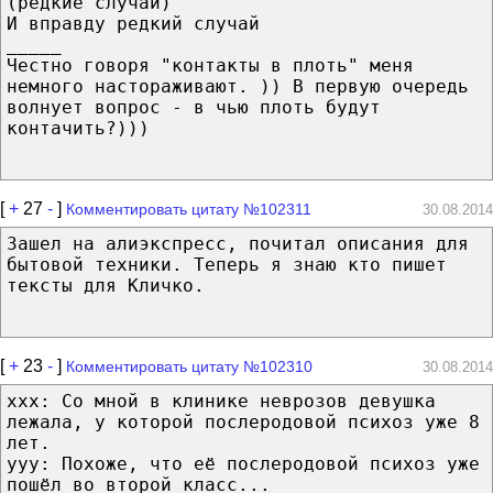
(редкие случаи)"
И вправду редкий случай
_____
Честно говоря "контакты в плоть" меня
немного настораживают. )) В первую очередь
волнует вопрос - в чью плоть будут
контачить?)))
[
+
27
-
]
Комментировать цитату №102311
30.08.2014
Зашел на алиэкспресс, почитал описания для
бытовой техники. Теперь я знаю кто пишет
тексты для Кличко.
[
+
23
-
]
Комментировать цитату №102310
30.08.2014
xxx: Со мной в клинике неврозов девушка
лежала, у которой послеродовой психоз уже 8
лет.
yyy: Похоже, что её послеродовой психоз уже
пошёл во второй класс...