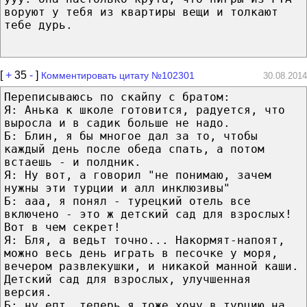
воруют у тебя из квартиры вещи и толкают
тебе дурь .
[
+
35
-
]
Комментировать цитату №102301
30.08.2014
Переписываюсь по скайпу с братом:
Я: Анька к школе готовится, радуется, что
выросла и в садик больше не надо.
Б: Блин, я бы многое дал за то, чтобы
каждый день после обеда спать, а потом
встаешь - и полдник.
Я: Ну вот, а говорил "не понимаю, зачем
нужны эти турции и алл инклюзивы"
Б: ааа, я понял - турецкий отель все
включено - это ж детский сад для взрослых!
Вот в чем секрет!
Я: Бля, а ведьт точно... Накормят-напоят,
можно весь день играть в песочке у моря,
вечером развлекушки, и никакой манной каши.
Детский сад для взрослых, улучшенная
версия.
Б: ну епт, теперь я тоже хочу в турцию на