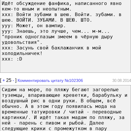
Идёт обсуждение фанфика, написанного явно
кем-то юным и неопытным.
ххх: Войти зубами в шею. Войти. зубами. в
шею. ВОЙТИ. ЗУБАМИ. В ШЕЮ. ШТО.
ууу: Может, он вампир.
ууу: Знаешь, это лучше, чем... м-м...
"проник одноглазым змеем в чёрную дыру
удовольствия".
ххх: Засунь свой баклажанчик в мой
холодильничек!
ххх: :D
[
+
25
-
]
Комментировать цитату №102306
30.08.2014
Сидим на море, по пляжу бегают загорелые
туземцы, впаривающие креветки, барабульку и
воздушный рис в одни руки. В общем, всё
обычно. А в этом году появилась мода на
временные татуировки / читай - переводные
картинки/. И идёт такая мадам по пляжу, за
ней - парень с пивом и рыбой. Далее
следующие крики с промежутком в пару