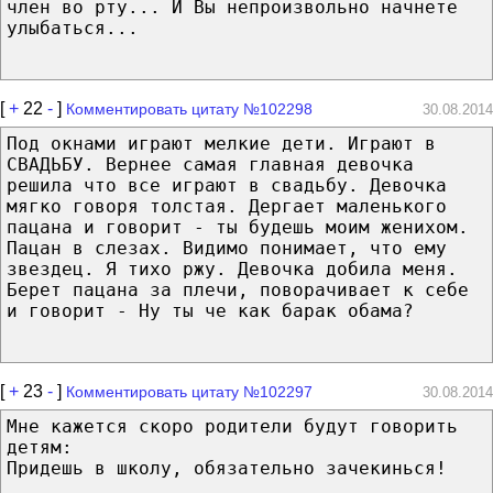
член во рту... И Вы непроизвольно начнете
улыбаться...
[
+
22
-
]
Комментировать цитату №102298
30.08.2014
Под окнами играют мелкие дети. Играют в
СВАДЬБУ. Вернее самая главная девочка
решила что все играют в свадьбу. Девочка
мягко говоря толстая. Дергает маленького
пацана и говорит - ты будешь моим женихом.
Пацан в слезах. Видимо понимает, что ему
звездец. Я тихо ржу. Девочка добила меня.
Берет пацана за плечи, поворачивает к себе
и говорит - Ну ты че как барак обама?
[
+
23
-
]
Комментировать цитату №102297
30.08.2014
Мне кажется скоро родители будут говорить
детям:
Придешь в школу, обязательно зачекинься!