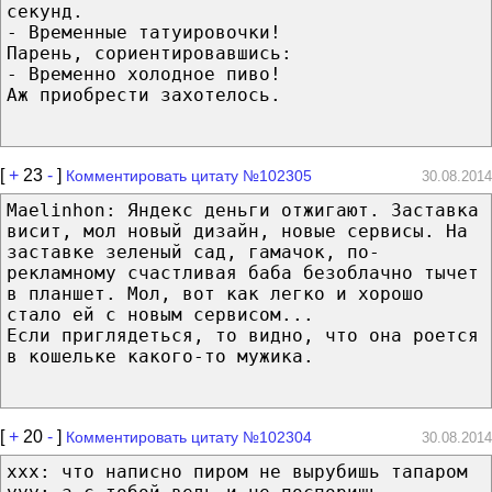
секунд.
- Временные татуировочки!
Парень, сориентировавшись:
- Временно холодное пиво!
Аж приобрести захотелось.
[
+
23
-
]
Комментировать цитату №102305
30.08.2014
Maelinhon: Яндекс деньги отжигают. Заставка
висит, мол новый дизайн, новые сервисы. На
заставке зеленый сад, гамачок, по-
рекламному счастливая баба безоблачно тычет
в планшет. Мол, вот как легко и хорошо
стало ей с новым сервисом...
Если приглядеться, то видно, что она роется
в кошельке какого-то мужика.
[
+
20
-
]
Комментировать цитату №102304
30.08.2014
xxx: что написно пиром не вырубишь тапаром