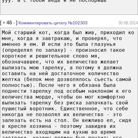
yyy: а с тобой ведь и не поспоришь
[
+
46
-
]
Комментировать цитату №102303
30.08.2014
Мой старший кот, когда был жив, приходил ко
мне, когда я завтракаю, и проверял, что
именно я ем. И если это была глазунья
(определял по запаху) - произносил такое
короткое и решительное слово мя,
обозначавшее, что их величество желает
вылизать мою тарелку, а потому я должна
оставить на ней достаточное количество
желтка (белок мне дозволялось сьесть самой
полностью). После чего я обязана была
поднести тарелку под особым наклоном к его
величества морде, чтобы он мог комфортно
вылизать тарелку без риска запачкать свой
пушистый воротник. Единственное, что себе
никогда не позволял их величество - это
залезать есть на стол. Он вежливо ел, сидя
в кресле хозяина - поэтому завидев их
величество входящим на кухню во время
завтрака, хозяин должен был почтить его