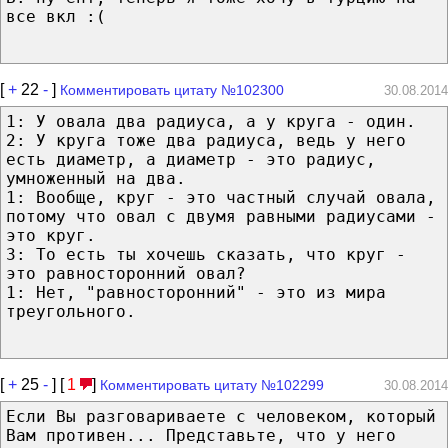
все вкл :(
[
+
22
-
]
Комментировать цитату №102300
30.08.2014
1: У овала два радиуса, а у круга - один.
2: У круга тоже два радиуса, ведь у него
есть диаметр, а диаметр - это радиус,
умноженный на два.
1: Вообще, круг - это частный случай овала,
потому что овал с двумя равными радиусами -
это круг.
3: То есть ты хочешь сказать, что круг -
это равносторонний овал?
1: Нет, "равносторонний" - это из мира
треугольного.
[
+
25
-
] [
1
]
Комментировать цитату №102299
30.08.2014
Если Вы разговариваете с человеком, который
Вам противен... Представьте, что у него