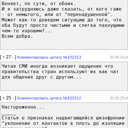
Воняет, по сути, от обоих.
И я затрудняюсь даже сказать, от кого гаже
- от немытого, или от "перенадушенной".
Может как-то доведем ситуацию до того, что
оба будут просто чистыми и слегка пахнущими
чем-то хорошим?...
Всем добра.
[
+
27
-
]
Комментировать цитату №102313
30.08.2014
Читая СМИ иногда возникает ощущение что
правительства стран используют их как чат
для общения друг с другом...
[
+
25
-
]
Комментировать цитату №102312
30.08.2014
Настороженно...
_____
Статья о признаках надвигающейся шизофрении
"уклонение от контактов в плоть до изоляции