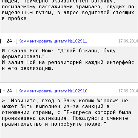
людей, примерно эквивалентен взгляду,
посылаемому пассажирами трамваев, едущих по
выделенным путям, в адрес водителей стоящих
в пробке.
[
+
24
-
]
Комментировать цитату №102911
17.09.2014
И сказал Бог Ною: "Делай бэкапы, буду
форматировать".
И залил Ной на репозиторий каждый интерфейс
и его реализацию.
[
+
24
-
]
Комментировать цитату №102910
17.09.2014
> "Извините, вход в Вашу копию Windows не
может быть выполнен из-за санкций в
отношении страны, с IP-адреса которой была
произведена активация. Пожалуйста смените
правительство и попробуйте позже."