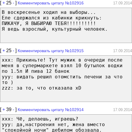
[
+
25
-
]
Комментировать цитату №102916
17.09.2014
В воскресенье ходил на выборы...
Еле сдержался из кабинки крикнуть:
ПИКАЧУ, Я ВЫБИРАЮ ТЕБЯ!!!!!!!!!!
Я ведь взрослый, культурный человек.
[
+
25
-
]
Комментировать цитату №102915
17.09.2014
xxx: Прикиньте! Тут мужик в очереди после
меня в супермаркете взял 10 бутылок водки
по 1.5л И пива 12 банок
yyy: видать решил отомстить печени за что
то )
zzz: за то, что отказала xD
[
+
39
-
]
Комментировать цитату №102914
17.09.2014
xxx: Чё, делаешь, играешь?
ууу: да,настроения нет, жена вместо
"спокойной ночи" дебилом обозвала.