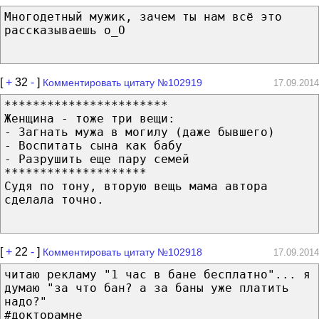
Многодетный мужик, зачем ты нам всё это
рассказываешь о_О
[
+
32
-
]
Комментировать цитату №102919
17.09.2014
***********************
Женщина - тоже три вещи:
- Загнать мужа в могилу (даже бывшего)
- Воспитать сына как бабу
- Разрушить еще пару семей
********************
Судя по тону, вторую вещь мама автора
сделала точно.
[
+
22
-
]
Комментировать цитату №102918
17.09.2014
читаю рекламу "1 час в бане бесплатно"... я
думаю "за что бан? а за баны уже платить
надо?"
#докторамне