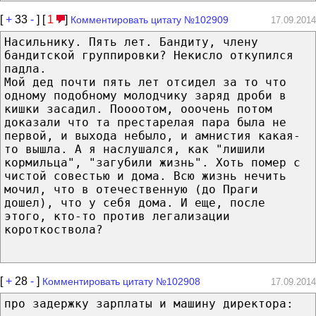
[
+
33
-
] [
1
]
Комментировать цитату №102909
17.09.2014
Насильнику. Пять лет. Бандиту, члену
бандитской группировки? Некисло откупился
падла.
Мой дед почти пять лет отсидел за то что
одному подобному молодчику заряд дроби в
кишки засадил. Поооотом, ооочень потом
доказали что та престарелая пара была не
первой, и выхода небыло, и амнистия какая-
то вышла. А я наслушался, как "лишили
кормильца", "загубили жизнь". Хоть помер с
чистой совестью и дома. Всю жизнь нечить
мочил, что в отечественную (до Праги
дошел), что у себя дома. И еще, после
этого, кто-то против легализации
короткоствола?
[
+
28
-
]
Комментировать цитату №102908
17.09.2014
про задержку зарплаты и машину директора: