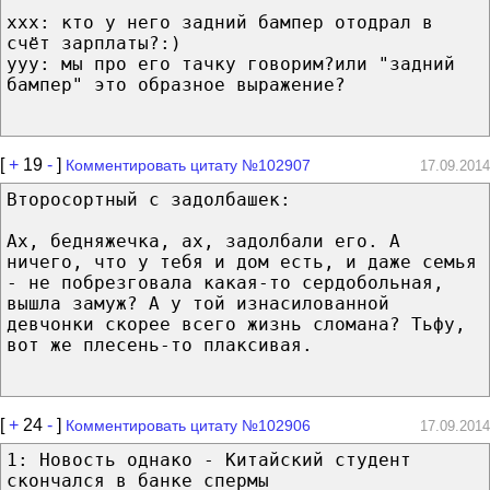
ххх: кто у него задний бампер отодрал в
счёт зарплаты?:)
ууу: мы про его тачку говорим?или "задний
бампер" это образное выражение?
[
+
19
-
]
Комментировать цитату №102907
17.09.2014
Второсортный с задолбашек:
Ах, бедняжечка, ах, задолбали его. А
ничего, что у тебя и дом есть, и даже семья
- не побрезговала какая-то сердобольная,
вышла замуж? А у той изнасилованной
девчонки скорее всего жизнь сломана? Тьфу,
вот же плесень-то плаксивая.
[
+
24
-
]
Комментировать цитату №102906
17.09.2014
1: Новость однако - Китайский студент
скончался в банке спермы