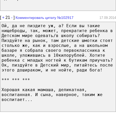
[
+
21
-
]
Комментировать цитату №102917
17.09.2014
Ой, да не пиздите уж, а? Если вы такие
нищеброды, так, может, прекратите ребенка в
Детском мире одевать/в школу собирать?
Пиздуйте на рынок, там детские шмотки стоят
столько же, как и взрослые, а на школьном
базаре я собрала своего первоклассника к
школе, уложившись в 10килорублей. Хотите
ребенка с младых ногтей к бутикам приучать?
Ок, пиздуйте в Детский мир, питайтесь после
этого дошираком, и не нойте, ради бога!
*** *** ***
Хорошая какая мамаша, деликатная,
воспитанная. И сына, наверное, таким же
воспитает...