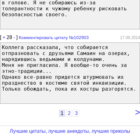
в голове. Я не собираюсь из-за
толерантности к чужому ребенку рисковать
безопасностью своего.
[
+
28
-
]
Комментировать цитату №102903
17.09.2014
Коллега рассказала, что собирается
отпразновать с друзьями Самаин на озерах,
нарядившись ведьмами и колдунами.
Меня не пригласила. Я вообще-то очень за
этно-традиции...
Однако все-равно придется штурмовать их
празднество в костюме святой инквизиции.
Только обождать, пока их костры разгорятся.
>
1
2
3
Лучшие цитаты, лучшие анекдоты, лучшие приколы