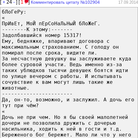
[
+
24
-
] [
1
]
Комментировать цитату №102904
17.09.2014
бЛоГеРу:
«
ПрИвЕт, МоЙ пЕрСоНаЛьНыЙ бЛоЖеГ.
--------К этому:-------
Задолбавшийся номер 15317!
Ему, бедняжке, впаривают договора с
максимальным страхованием. С голоду он
помирал после срока, видите ли.
За несчастную девушку вы заслуживаете куда
более суровой участи. Ведь именно из-за
таких ублюдков тысячи девушек боятся идти
по улице вечером с работы. И испытывать
сочувствие к вам могут лишь такие же
животные.
-----------------------
Да, он-то, возможно, и заслужил. А дочь его
тут при чём?
«
Дочь не при чем. Но я бы своей малолетней
дочери не позволила дружить с дочерью
насильника, ходить к ней в гости и т.д.
Береженого бог бережет. Мало ли что у него