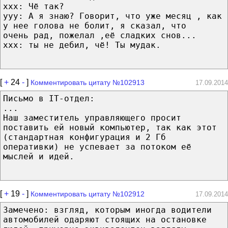
xxx: Чё так?
ууу: А я знаю? Говорит, что уже месяц , как
у нее голова не болит, я сказал, что
очень рад, пожелал ,её сладких снов...
xxx: ты не дебил, чё! Ты мудак.
[
+
24
-
]
Комментировать цитату №102913
17.09.2014
Письмо в IT-отдел:
...
Наш заместитель управляющего просит
поставить ей новый компьютер, так как этот
(стандартная конфигурация и 2 Гб
оперативки) не успевает за потоком её
мыслей и идей.
[
+
19
-
]
Комментировать цитату №102912
17.09.2014
Замечено: взгляд, которым иногда водители
автомобилей одаряют стоящих на остановке