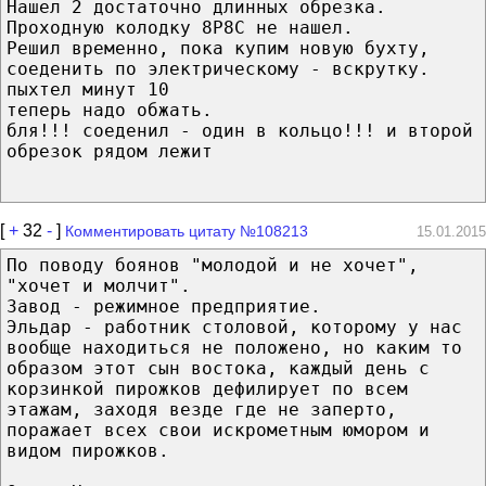
Нашел 2 достаточно длинных обрезка.
Проходную колодку 8P8C не нашел.
Решил временно, пока купим новую бухту,
соеденить по электрическому - вскрутку.
пыхтел минут 10
теперь надо обжать.
бля!!! соеденил - один в кольцо!!! и второй
обрезок рядом лежит
[
+
32
-
]
Комментировать цитату №108213
15.01.2015
По поводу боянов "молодой и не хочет",
"хочет и молчит".
Завод - режимное предприятие.
Эльдар - работник столовой, которому у нас
вообще находиться не положено, но каким то
образом этот сын востока, каждый день с
корзинкой пирожков дефилирует по всем
этажам, заходя везде где не заперто,
поражает всех свои искрометным юмором и
видом пирожков.