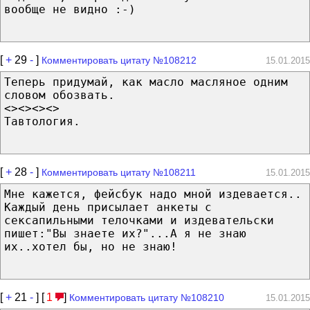
вообще не видно :-)
[
+
29
-
]
Комментировать цитату №108212
15.01.2015
Теперь придумай, как масло масляное одним
словом обозвать.
<><><><>
Тавтология.
[
+
28
-
]
Комментировать цитату №108211
15.01.2015
Мне кажется, фейсбук надо мной издевается..
Каждый день присылает анкеты с
сексапильными телочками и издевательски
пишет:"Вы знаете их?"...А я не знаю
их..хотел бы, но не знаю!
[
+
21
-
] [
1
]
Комментировать цитату №108210
15.01.2015