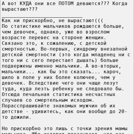
А вот КУДА они все ПОТОМ деваются??? Когда
вырастают???
___________________________
Как ни прискорбно, не вырастают(((
По статистике мальчиков рождаются больше,
чем девочек, однако, уже во взрослом
возрасте перевес на стороне женщин.
Связано это, к сожалению, с детской
смертностью. Во-первых, синдрому внезапной
детской смертности (это когда младенец ни с
того ни с сего перестает дышать) больше
подвержены именно мальчики. А во-вторых,
мальчики... как бы это сказать... кароч,
шило в попе у них более колючее, чем у
девочек. Вследствие чего они чаще лезут
туда, куда лезть ребенку не следовало бы.
Отсюда печальная статистика несчастных
случаев со смертельным исходом.
Порасспрашивайте знакомых мужчин об их
детстве - удивитесь, как они вообще до 20-
то дожили.
Но прискорбно это лишь с точки зрения мамы