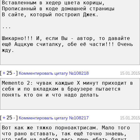
Вставленным в хедер цвета корицы,
Прописанный в коде домашней страницы
В сайте, который построил Джек.
...
Шикарно!!! И, если Вы - автор, то давайте
ещё Аццкую считалку, обе её части!!! Очень
жду.
[
+
25
-
]
Комментировать цитату №108218
15.01.2015
Memento 2: чувак каждые Х минут приходит в
себя и по вкладкам в браузере пытается
понять кто он и что надо делать
[
+
25
-
]
Комментировать цитату №108217
15.01.2015
Вот как же тяжко порноактрисам. Мало того
что рано вставать, так ещё точно знаешь,
что тебя на работе весь день ебать будут.