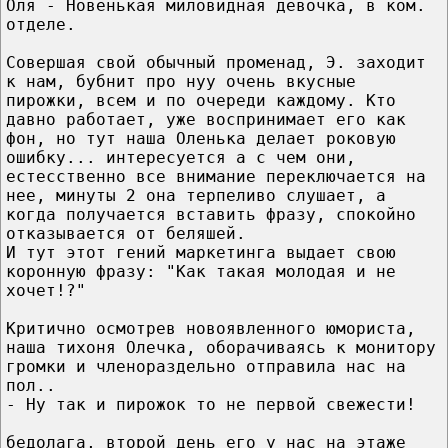
Оля - Новенькая миловидная девочка, в ком.
отделе.
Совершая свой обычный променад, Э. заходит
к нам, бубнит про нуу очень вкусные
пирожки, всем и по очереди каждому. Кто
давно работает, уже воспринимает его как
фон, но тут наша Оленька делает роковую
ошибку... интересуется а с чем они,
естесственно все внимание переключается на
нее, минуты 2 она терпеливо слушает, а
когда получается вставить фразу, спокойно
отказывается от беляшей.
И тут этот гений маркетинга выдает свою
коронную фразу: "Как такая молодая и не
хочет!?"
Критично осмотрев новоявленного юмориста,
наша тихоня Олечка, оборачиваясь к монитору
громки и членораздельно отправила нас на
пол..
- Ну так и пирожок то не первой свежести!
бедолага, второй день его у нас на этаже