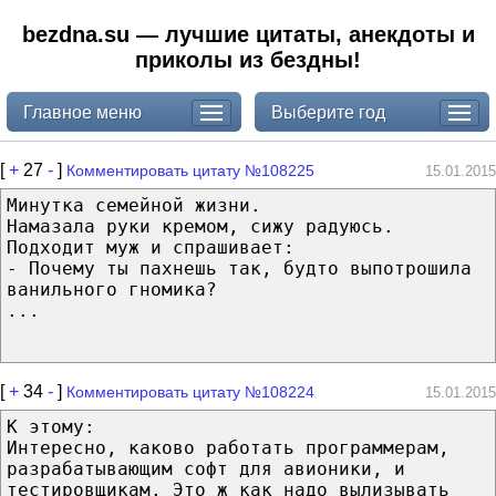
bezdna.su — лучшие цитаты, анекдоты и
приколы из бездны!
Главное меню
Выберите год
[
+
27
-
]
Комментировать цитату №108225
15.01.2015
Минутка семейной жизни.
Намазала руки кремом, сижу радуюсь.
Подходит муж и спрашивает:
- Почему ты пахнешь так, будто выпотрошила
ванильного гномика?
...
[
+
34
-
]
Комментировать цитату №108224
15.01.2015
К этому:
Интересно, каково работать программерам,
разрабатывающим софт для авионики, и
тестировщикам. Это ж как надо вылизывать