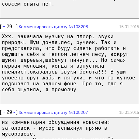
совсем опыта нет.
[
+
29
-
]
Комментировать цитату №108208
15.01.2015
Ххх: закачала музыку на плеер: звуки
природы. Шум дождя,лес, ручеек. Так и
представляла, что буду сидеть работать и
ощущать себя в теплом летнем лесу, вокруг
шумят деревья,щебечут пичуги... Но самая
первая мелодия, когда я запустила
плейлист,оказалась звуки болота!!! В уши
упоеено орут жабы и лягухи, и что то жуткое
подвывает на заднем фоне. Про то, где я
себя ощутила, я промолчу
[
+
29
-
]
Комментировать цитату №108207
15.01.2015
из комментария обсуждения новостей:
заголовок - мусор вспыхнул прямо в
мусоровозе.