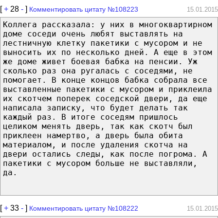
[
+
28
-
]
Комментировать цитату №108223
15.01.2015
Коллега рассказала: у них в многоквартирном
доме соседи очень любят выставлять на
лестничную клетку пакетики с мусором и не
выносить их по несколько дней. А еще в этом
же доме живет боевая бабка на пенсии. Уж
сколько раз она ругалась с соседями, не
помогает. В конце концов бабка собрала все
выставленные пакетики с мусором и приклеила
их скотчем поперек соседской двери, да еще
написала записку, что будет делать так
каждый раз. В итоге соседям пришлось
целиком менять дверь, так как скотч был
приклеен намертво, а дверь была обита
материалом, и после удаления скотча на
двери остались следы, как после погрома. А
пакетики с мусором больше не выставляли,
да.
[
+
33
-
]
Комментировать цитату №108222
15.01.2015