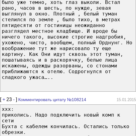
было уже темно, хоть глаз выколи. Встал
рано, часов в шесть, по нужде, зевая
выглянул в окно. Плотный , белый туман
стелился по земле , было тихо, в метрах
пятидесяти от гостиницы неожиданно
разглядел местное кладбище. И вроде бы
ничего такого, высокие строгие надгробия,
ухожено, чисто, вообщем, полный Орднунг. Но
воображение тут же нарисовало ту еще
картину. Как Они идут сквозь этот туман,
пошатываясь и в раскорячку, белые лица
искажены, одежды разорваны, со стонами
приближаются к отелю. Содрогнулся от
сладкого ужаса…..
[
+
23
-
]
Комментировать цитату №108214
15.01.2015
xxx:
приколись. Надо подключить новый комп к
сети
Бухта с кабелем кончилась. Остались только
обрезки.