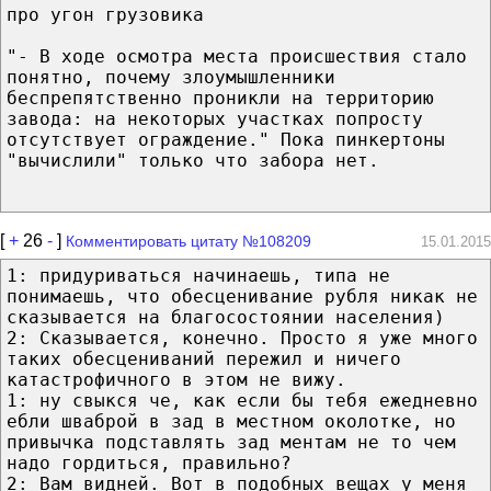
про угон грузовика
"- В ходе осмотра места происшествия стало
понятно, почему злоумышленники
беспрепятственно проникли на территорию
завода: на некоторых участках попросту
отсутствует ограждение." Пока пинкертоны
"вычислили" только что забора нет.
[
+
26
-
]
Комментировать цитату №108209
15.01.2015
1: придуриваться начинаешь, типа не
понимаешь, что обесценивание рубля никак не
сказывается на благосостоянии населения)
2: Сказывается, конечно. Просто я уже много
таких обесцениваний пережил и ничего
катастрофичного в этом не вижу.
1: ну свыкся че, как если бы тебя ежедневно
ебли шваброй в зад в местном околотке, но
привычка подставлять зад ментам не то чем
надо гордиться, правильно?
2: Вам видней. Вот в подобных вещах у меня