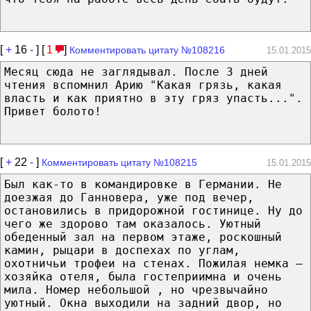
[
+
16
-
] [
1
]
Комментировать цитату №108216
15.01.2015
Месяц сюда не заглядывал. После 3 дней
чтения вспомнил Арию "Какая грязь, какая
власть и как приятно в эту гряз упасть...".
Привет болото!
[
+
22
-
]
Комментировать цитату №108215
15.01.2015
Был как-то в командировке в Германии. Не
доезжая до Ганновера, уже под вечер,
остановились в придорожной гостинице. Ну до
чего же здорово там оказалось. Уютный
обеденный зал на первом этаже, роскошный
камин, рыцари в доспехах по углам,
охотничьи трофеи на стенах. Пожилая немка –
хозяйка отеля, была гостеприимна и очень
мила. Номер небольшой , но чрезвычайно
уютный. Окна выходили на задний двор, но