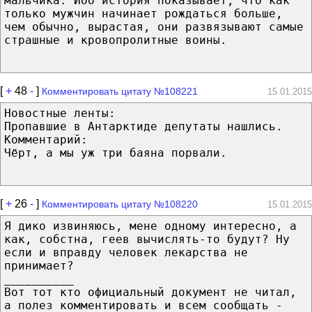
мальчика. Ибо история показывает, что как
только мужчин начинает рождаться больше,
чем обычно, вырастая, они развязывают самые
страшные и кровопролитные воины.
[
+
48
-
]
Комментировать цитату №108221
15.01.2015
Новостные ленты:
Пропавшие в Антарктиде депутаты нашлись.
Комментарий:
Чёрт, а мы уж три баяна порвали.
[
+
26
-
]
Комментировать цитату №108220
15.01.2015
Я дико извиняюсь, мене одному интересно, а
как, собстна, геев вычислять-то будут? Ну
если и вправду человек лекарства не
принимает?
__________
Вот тот кто официальный документ не читал,
а полез комментировать и всем сообщать -