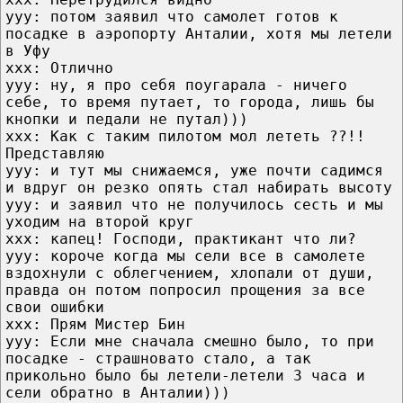
ууу: потом заявил что самолет готов к
посадке в аэропорту Анталии, хотя мы летели
в Уфу
ххх: Отлично
ууу: ну, я про себя поугарала - ничего
себе, то время путает, то города, лишь бы
кнопки и педали не путал)))
ххх: Как с таким пилотом мол лететь ??!!
Представляю
ууу: и тут мы снижаемся, уже почти садимся
и вдруг он резко опять стал набирать высоту
ууу: и заявил что не получилось сесть и мы
уходим на второй круг
ххх: капец! Господи, практикант что ли?
ууу: короче когда мы сели все в самолете
вздохнули с облегчением, хлопали от души,
правда он потом попросил прощения за все
свои ошибки
ххх: Прям Мистер Бин
ууу: Если мне сначала смешно было, то при
посадке - страшновато стало, а так
прикольно было бы летели-летели 3 часа и
сели обратно в Анталии)))