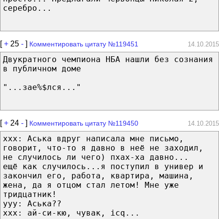
серебро...
[
+
25
-
]
Комментировать цитату №119451
14.10.2015
Двукратного чемпиона НБА нашли без сознания
в публичном доме
"...зае%$лся..."
[
+
24
-
]
Комментировать цитату №119450
14.10.2015
xxx: Аська вдруг написала мне письмо,
говорит, что-то я давно в неё не заходил,
не случилось ли чего) пхах-ха давно...
ещё как случилось...я поступил в универ и
закончил его, работа, квартира, машина,
жена, да я отцом стал летом! Мне уже
тридцатник!
yyy: Аська??
ххх: ай-си-кю, чувак, icq...