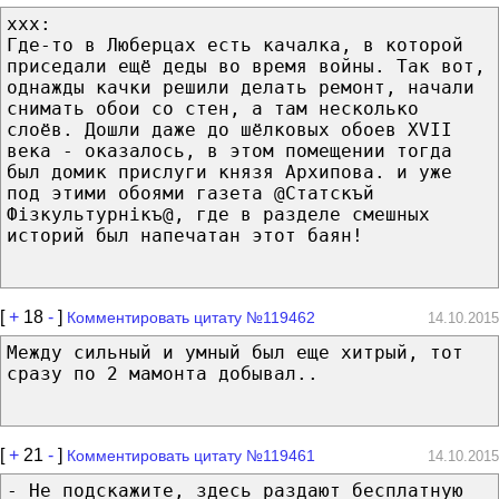
xxx:
Где-то в Люберцах есть качалка, в которой
приседали ещё деды во время войны. Так вот,
однажды качки решили делать ремонт, начали
снимать обои со стен, а там несколько
слоёв. Дошли даже до шёлковых обоев XVII
века - оказалось, в этом помещении тогда
был домик прислуги князя Архипова. и уже
под этими обоями газета @Статскъй
Фізкультурнікъ@, где в разделе смешных
историй был напечатан этот баян!
[
+
18
-
]
Комментировать цитату №119462
14.10.2015
Между сильный и умный был еще хитрый, тот
сразу по 2 мамонта добывал..
[
+
21
-
]
Комментировать цитату №119461
14.10.2015
- Не подскажите, здесь раздают бесплатную