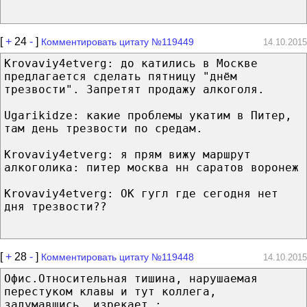
[
+
24
-
]
Комментировать цитату №119449
14.10.2015
Krovaviy4etverg: до катились в Москве
предлагается сделать пятницу "днём
трезвости". Запретят продажу алкоголя.
Ugarikidze: какие проблемы укатим в Питер,
там день трезвости по средам.
Krovaviy4etverg: я прям вижу маршрут
алкоголика: питер москва нн саратов воронеж
Krovaviy4etverg: ОК гугл где сегодня нет
дня трезвости??
[
+
28
-
]
Комментировать цитату №119448
14.10.2015
Офис.Относительная тишина, нарушаемая
перестуком клавы и тут коллега,
задумавшись, изрекает :