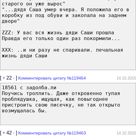
старого он уже вырос"
"...дядя Саша умер вчера. Я положила его в
коробку из под обуви и закопала на заднем
дворе"
ZZZ: У вас вся жизнь дяди Саши прошла
Правда его только один раз покормили...
XXX: ..и ни разу не спаривали. печальная
жизнь дяди Саши
[
+
22
-
]
Комментировать цитату №119464
14.10.2015
18561 с задолба.ли
Поучись троллить. Даже откровенно тупая
проблядушка, ищущая, как повыгоднее
пристроить свою писечку, не так открыто
возмущалась бы.
[
+
42
-
]
Комментировать цитату №119463
14.10.2015