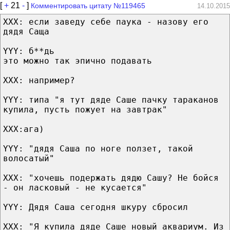
[
+
21
-
]
Комментировать цитату №119465
14.10.2015
XXX: если заведу себе паука - назову его
дядя Саща
YYY: б**дь
это можно так эпично подавать
XXX: например?
YYY: типа "я тут дяде Саше пачку тараканов
купила, пусть пожует на завтрак"
XXX:ага)
YYY: "дядя Саша по ноге ползет, такой
волосатый"
XXX: "хочешь подержать дядю Сашу? Не бойся
- он ласковый - не кусается"
YYY: Дядя Саша сегодня шкуру сбросил
XXX: "Я купила дяде Саше новый аквариум. Из