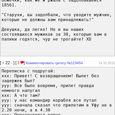
Божечки, как же ж ржала с задолбавшейся
18561.
"Старухи, вы задолбали, что уводите мужчин,
которые не должны вам принадлежать!"
Девушка, да легко! Но и вы наших
состоявшихся мужиков за 30, которые вам в
папики годятся, чур не трогайте? XD
[
+
22
-
] [
1
]
Комментировать цитату №119454
14.10.2015
Переписка с подругой:
ххх: Привет! С возвращением! Вылет без
задержек был?
ууу: Все было вовремя, прилет правда
немного напугал
ххх: А что там?
ууу: у нас командир корабля все путал
ууу: сначала сказал что прилетим в Уфу не в
2.20 ночи, а в 4.30
ххх: Перетрудился видно