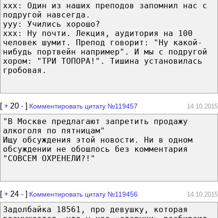
xxx: Один из наших преподов запомнил нас с
подругой навсегда.
yyy: Учились хорошо?
xxx: Ну почти. Лекция, аудитория на 100
человек шумит. Препод говорит: "Ну какой-
нибудь портвейн например". И мы с подругой
хором: "ТРИ ТОПОРА!". Тишина установилась
гробовая.
[
+
20
-
]
Комментировать цитату №119457
14.10.2015
"В Москве предлагают запретить продажу
алкоголя по пятницам"
Ищу обсуждения этой новости. Ни в одном
обсуждении не обошлось без комментария
"СОВСЕМ ОХРЕНЕЛИ?!"
[
+
24
-
]
Комментировать цитату №119456
14.10.2015
Задолбайка 18561, про девушку, которая