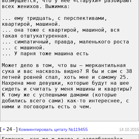
возмущается, что у нее «старухи» разбирают
всех женихов. Выжимка:
... ему тридцать, с перспективами,
квартирой, машиной.
... она тоже с квартирой, машиной, вся
такая отштукатуренная.
... симпатичный, правда, маленького роста
... с машиной.
... У парня тоже машина есть
Может дело в том, что вы – меркантильная
сука и вас насквозь видно? Я бы и сам с 38
летней ровней спал, хоть мне и самому 25.
Нахрена мне девушки, которые будут на шее
сидеть и считать у меня машины и квартиры?
К тому же с успешными дамами (которые
добились всего сами) как-то интереснее, с
ними и поговорить есть о чем.
[
+
24
-
]
Комментировать цитату №119455
14.10.2015