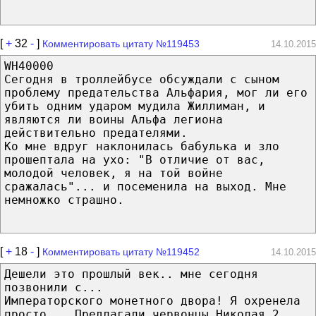
[
+
32
-
]
Комментировать цитату №119453
14.10.2015
WH40000
Сегодня в троллейбусе обсуждали с сыном
проблему предательства Альфария, мог ли его
убить одним ударом мудила Жиллиман, и
являются ли воины Альфа легиона
действительно предателями.
Ко мне вдруг наклонилась бабулька и зло
прошептала на ухо: "В отличие от вас,
молодой человек, я на той войне
сражалась"... и посеменила на выход. Мне
немножко страшно.
[
+
18
-
]
Комментировать цитату №119452
14.10.2015
Дешели это прошлый век.. мне сегодня
позвонили с...
Императорского монетного двора! Я охренела
просто... Предлагали червонцы Николая 2,