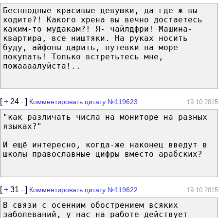
Бесплодные красивые девушки, да где ж вы
ходите?! Какого хрена вы вечно достаетесь
каким-то мудакам?! Я- чайлдфри! Машина-
квартира, все ништяки. На руках носить
буду, айфоны дарить, путевки на море
покупать! Только встретьтесь мне,
пожаааалуйста!..
[
+
24
-
]
Комментировать цитату №119623
19.10.2015
"как различать числа на мониторе на разных
языках?"
И ещё интересно, когда-же наконец введут в
школы православные цифры вместо арабских?
[
+
31
-
]
Комментировать цитату №119622
19.10.2015
В связи с осенним обострением всяких
заболеваний, у нас на работе действует