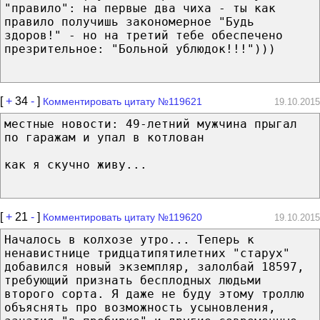
"правило": на первые два чиха - ты как
правило получишь закономерное "Будь
здоров!" - но на третий тебе обеспечено
презрительное: "Больной ублюдок!!!")))
[
+
34
-
]
Комментировать цитату №119621
19.10.2015
местные новости: 49-летний мужчина прыгал
по гаражам и упал в котлован
как я скучно живу...
[
+
21
-
]
Комментировать цитату №119620
19.10.2015
Началось в колхозе утро... Теперь к
ненавистнице тридцатипятилетних "старух"
добавился новый экземпляр, залолбай 18597,
требующий признать бесплодных людьми
второго сорта. Я даже не буду этому троллю
объяснять про возможность усыновления,