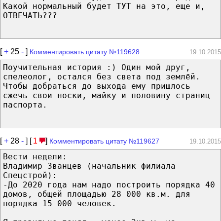
Какой нормальный будет ТУТ на это, еще и,
ОТВЕЧАТЬ???
[
+
25
-
]
Комментировать цитату №119628
19.10.2015
Поучительная история :) Один мой друг,
спелеолог, остался без света под землёй.
Чтобы добраться до выхода ему пришлось
сжечь свои носки, майку и половину страниц
паспорта.
[
+
28
-
] [
1
]
Комментировать цитату №119627
19.10.2015
Вести недели:
Владимир Званцев (начальник филиала
Спецстрой):
-До 2020 года нам надо построить порядка 40
домов, общей площадью 28 000 кв.м. для
порядка 15 000 человек.