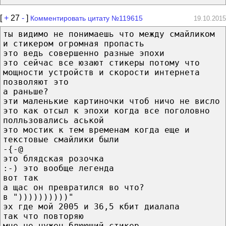
[
+
27
-
]
Комментировать цитату №119615
19.10.2015
ты видимо не понимаешь что между смайликом
и стикером огромная пропасть
это ведь совершенно разные эпохи
это сейчас все юзают стикеры потому что
мощности устройств и скорости интернета
позволяют это
а раньше?
эти маленькие картиночки чтоб ничо не висло
это как отсыл к эпохи когда все поголовно
полльзовались аськой
это мостик к тем временам когда еще и
текстовые смайлики были
-{-@
это блядская розочка
:-) это вообще легенда
вот так
а щас он превратился во что?
в "))))))))))"
эх где мой 2005 и 36,5 кбит диалапа
так что повторяю
мне не нужен блюющий стикер