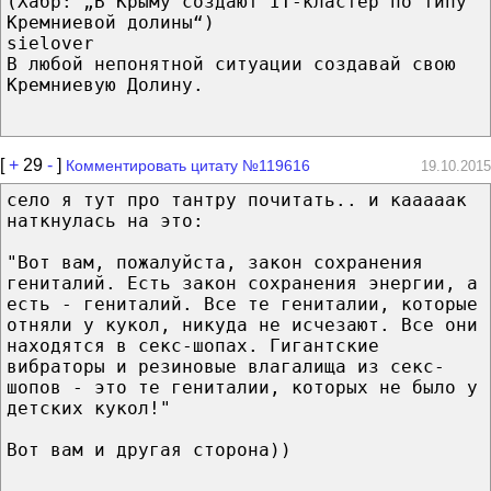
(Хабр: „В Крыму создают IT-кластер по типу
Кремниевой долины“)
sielover
В любой непонятной ситуации создавай свою
Кремниевую Долину.
[
+
29
-
]
Комментировать цитату №119616
19.10.2015
село я тут про тантру почитать.. и кааааак
наткнулась на это:
"Вот вам, пожалуйста, закон сохранения
гениталий. Есть закон сохранения энергии, а
есть - гениталий. Все те гениталии, которые
отняли у кукол, никуда не исчезают. Все они
находятся в секс-шопах. Гигантские
вибраторы и резиновые влагалища из секс-
шопов - это те гениталии, которых не было у
детских кукол!"
Вот вам и другая сторона))