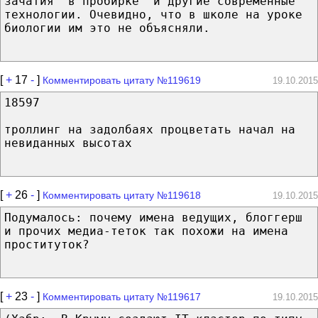
зачатия "в пробирке" и другие современные
технологии. Очевидно, что в школе на уроке
биологии им это не объясняли.
[
+
17
-
]
Комментировать цитату №119619
19.10.2015
18597
троллинг на задолбаях процветать начал на
невиданных высотах
[
+
26
-
]
Комментировать цитату №119618
19.10.2015
Подумалось: почему имена ведущих, блоггерш
и прочих медиа-теток так похожи на имена
проституток?
[
+
23
-
]
Комментировать цитату №119617
19.10.2015