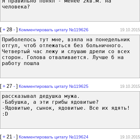
Я правильно понял - менее 2кв.м. на
человека?
[
+
28
-
]
Комментировать цитату №119626
19.10.2015
Приболелось тут мне, взяла на понедельник
отгул, чтоб отлежаться без больничного.
Четвертый час лежу и слушаю дрели со всех
сторон. Голова отваливается. Лучше б на
работу пошла
[
+
27
-
]
Комментировать цитату №119625
19.10.2015
рассказывал дедушка мужа.
-Бабушка, а эти грибы ядовитые?
-Ядовитые, сынок, ядовитые. Все их ядять!
:D
[
+
21
-
]
Комментировать цитату №119624
19.10.2015