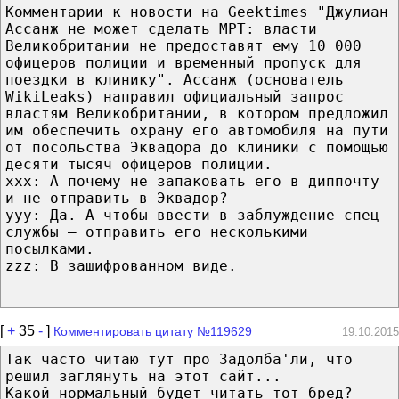
Комментарии к новости на Geektimes "Джулиан
Ассанж не может сделать МРТ: власти
Великобритании не предоставят ему 10 000
офицеров полиции и временный пропуск для
поездки в клинику". Ассанж (основатель
WikiLeaks) направил официальный запрос
властям Великобритании, в котором предложил
им обеспечить охрану его автомобиля на пути
от посольства Эквадора до клиники с помощью
десяти тысяч офицеров полиции.
xxx: А почему не запаковать его в диппочту
и не отправить в Эквадор?
yyy: Да. А чтобы ввести в заблуждение спец
службы — отправить его несколькими
посылками.
zzz: В зашифрованном виде.
[
+
35
-
]
Комментировать цитату №119629
19.10.2015
Так часто читаю тут про Задолба'ли, что
решил заглянуть на этот сайт...
Какой нормальный будет читать тот бред?