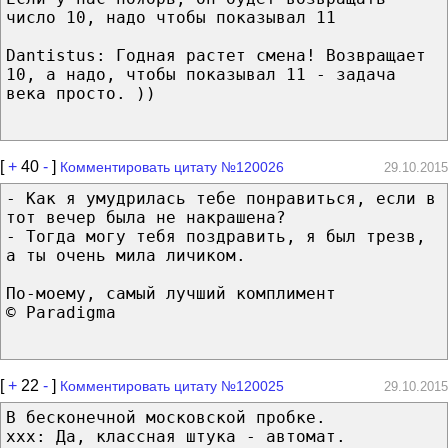
число 10, надо чтобы показывал 11
Dantistus: Годная растет смена! Возвращает
10, а надо, чтобы показывал 11 - задача
века просто. ))
[
+
40
-
]
Комментировать цитату №120026
29.10.2015
- Как я умудрилась тебе понравиться, если в
тот вечер была не накрашена?
- Тогда могу тебя поздравить, я был трезв,
а ты очень мила личиком.
По-моему, самый лучший комплимент
© Paradigma
[
+
22
-
]
Комментировать цитату №120025
29.10.2015
В бесконечной московской пробке.
ххх: Да, классная штука - автомат.