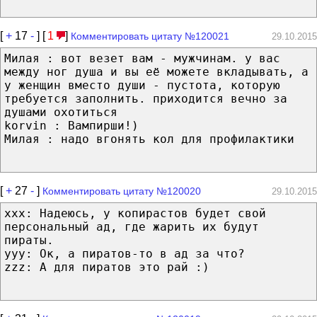
[
+
17
-
] [
1
]
Комментировать цитату №120021
29.10.2015
Милая : вот везет вам - мужчинам. у вас
между ног душа и вы её можете вкладывать, а
у женщин вместо души - пустота, которую
требуется заполнить. приходится вечно за
душами охотиться
korvin : Вампирши!)
Милая : надо вгонять кол для профилактики
[
+
27
-
]
Комментировать цитату №120020
29.10.2015
xxx: Надеюсь, у копирастов будет свой
персональный ад, где жарить их будут
пираты.
yyy: Ок, а пиратов-то в ад за что?
zzz: А для пиратов это рай :)