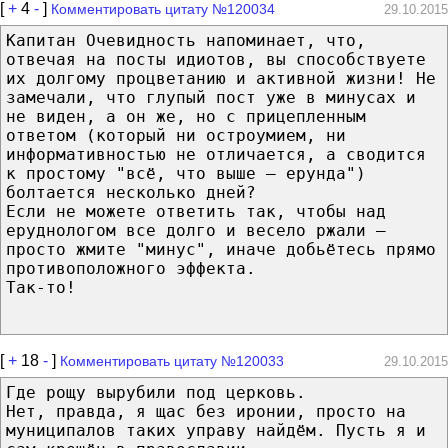
[
+
4
-
]
Комментировать цитату №120034
29.10.2015
Капитан Очевидность напоминает, что,
отвечая на посты идиотов, вы способствуете
их долгому процветанию и активной жизни! Не
замечали, что глупый пост уже в минусах и
не виден, а он же, но с прицепленным
ответом (который ни остроумием, ни
информативностью не отличается, а сводится
к простому "всё, что выше — ерунда")
болтается несколько дней?
Если не можете ответить так, чтобы над
еруднологом все долго и весело ржали —
просто жмите "минус", иначе добьётесь прямо
противоположного эффекта.
Так-то!
[
+
18
-
]
Комментировать цитату №120033
29.10.2015
Где рощу вырубили под церковь.
Нет, правда, я щас без иронии, просто на
муниципалов таких управу найдём. Пусть я и