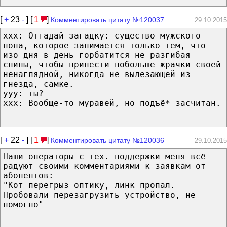
[
+
23
-
] [
1
]
Комментировать цитату №120037
29.10.2015
хxх: Отгадай загадку: существо мужского
пола, которое занимается только тем, что
изо дня в день горбатится не разгибая
спины, чтобы принести побольше жрачки своей
ненаглядной, никогда не вылезающей из
гнезда, самке.
yyy: ты?
хxх: Вообще-то муравей, но подъё* засчитан.
[
+
22
-
] [
1
]
Комментировать цитату №120036
29.10.2015
Наши операторы с тех. поддержки меня всё
радуют своими комментариями к заявкам от
абонентов:
"Кот перегрыз оптику, линк пропал.
Пробовали перезагрузить устройство, не
помогло"