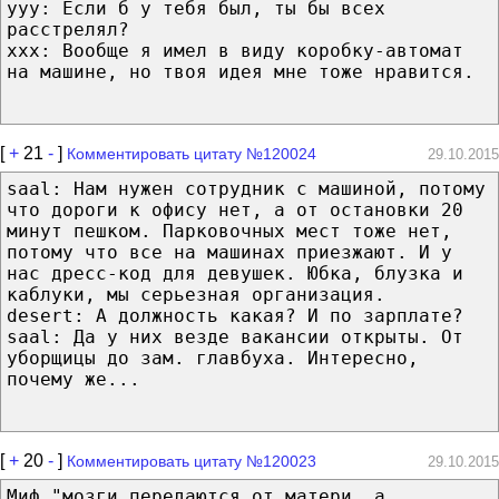
yyy: Если б у тебя был, ты бы всех
расстрелял?
xxx: Вообще я имел в виду коробку-автомат
на машине, но твоя идея мне тоже нравится.
[
+
21
-
]
Комментировать цитату №120024
29.10.2015
saal: Нам нужен сотрудник с машиной, потому
что дороги к офису нет, а от остановки 20
минут пешком. Парковочных мест тоже нет,
потому что все на машинах приезжают. И у
нас дресс-код для девушек. Юбка, блузка и
каблуки, мы серьезная организация.
desert: А должность какая? И по зарплате?
saal: Да у них везде вакансии открыты. От
уборщицы до зам. главбуха. Интересно,
почему же...
[
+
20
-
]
Комментировать цитату №120023
29.10.2015
Миф "мозги передаются от матери, а