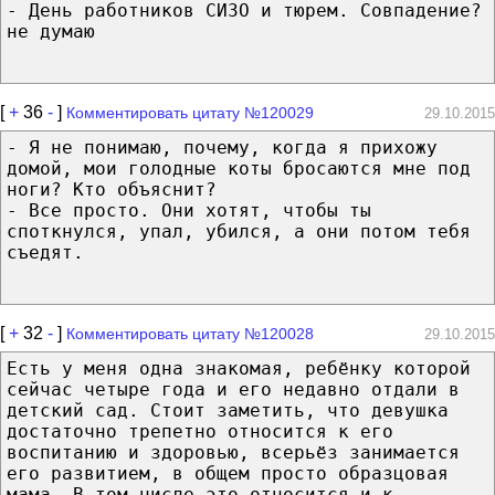
- День работников СИЗО и тюрем. Совпадение?
не думаю
[
+
36
-
]
Комментировать цитату №120029
29.10.2015
- Я не понимаю, почему, когда я прихожу
домой, мои голодные коты бросаются мне под
ноги? Кто объяснит?
- Все просто. Они хотят, чтобы ты
споткнулся, упал, убился, а они потом тебя
съедят.
[
+
32
-
]
Комментировать цитату №120028
29.10.2015
Есть у меня одна знакомая, ребёнку которой
сейчас четыре года и его недавно отдали в
детский сад. Стоит заметить, что девушка
достаточно трепетно относится к его
воспитанию и здоровью, всерьёз занимается
его развитием, в общем просто образцовая
мама. В том числе это относится и к