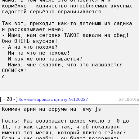
кормёжке - количество потребляемых вкусных
гадостей серьёзно ограничивается.
Так вот, приходит как-то детёныш из садика
и рассказывает маме:
- Мама, нам сегодня ТАКОЕ давали на обед!
Оно ОЧЕНЬ вкусное!
- А на что похоже?
- Ни на что не похоже!
- И как же оно называется?
- Мама, мне сказали, что это называется
СОСИСКА!
с
[
+
28
-
]
Комментировать цитату №120027
29.10.2015
Комментарии на форуме на тему js
Гость: Раз возвращает целое число от 0 до
11, то как сделать так, чтоб показывал
именно тот месяц, который длится сейчас?
Если у нас ноябрь, он будет возвращать