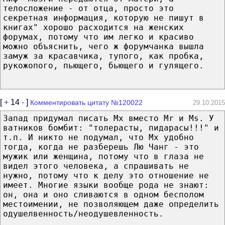
телосложение - от отца, просто это
секретная информация, которую не пишут в
книгах" хорошо расходится на женских
форумах, потому что им легко и красиво
можно объяснить, чего ж форумчанка вышла
замуж за красавчика, тупого, как пробка,
рукожопого, пьющего, бьющего и гулящего.
[
+
14
-
]
Комментировать цитату №120022
29.10.2015
Запад придумал писать Mx вместо Mr и Ms. У
ватников бомбит: "толерасты, пидарасы!!!" и
т.п. И никто не подумал, что Mx удобно
тогда, когда не разберешь Лю Чанг - это
мужик или женщина, потому что в глаза не
видел этого человека, а спрашивать не
нужно, потому что к делу это отношение не
имеет. Многие языки вообще рода не знают:
он, она и оно сливаются в одном бесполом
местоимении, не позволяющем даже определить
одушелвенность/неодушевленность.