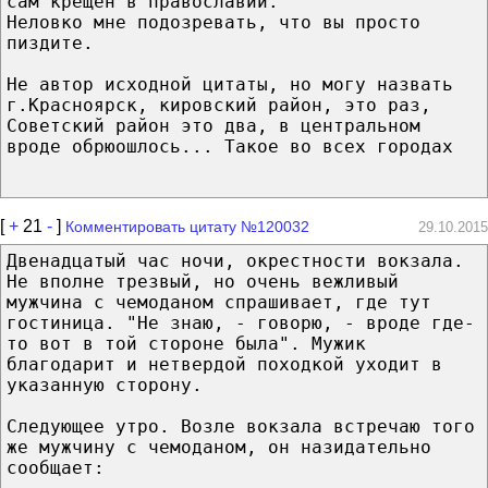
сам крещён в православии.
Неловко мне подозревать, что вы просто
пиздите.
Не автор исходной цитаты, но могу назвать
г.Красноярск, кировский район, это раз,
Советский район это два, в центральном
вроде обрюошлось... Такое во всех городах
[
+
21
-
]
Комментировать цитату №120032
29.10.2015
Двенадцатый час ночи, окрестности вокзала.
Не вполне трезвый, но очень вежливый
мужчина с чемоданом спрашивает, где тут
гостиница. "Не знаю, - говорю, - вроде где-
то вот в той стороне была". Мужик
благодарит и нетвердой походкой уходит в
указанную сторону.
Следующее утро. Возле вокзала встречаю того
же мужчину с чемоданом, он назидательно
сообщает: