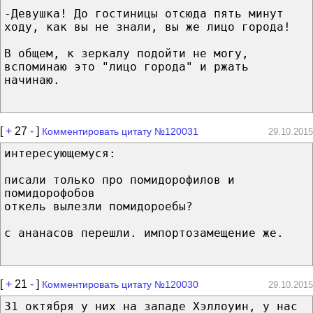
-Девушка! До гостиницы отсюда пять минут
ходу, как вы не знали, вы же лицо города!
В общем, к зеркалу подойти не могу,
вспоминаю это "лицо города" и ржать
начинаю.
[
+
27
-
]
Комментировать цитату №120031
29.10.2015
интересующемуся:
писали только про помидорофилов и
помидорофобов
откель вылезли помидороебы?
с ананасов перешли. импортозамещение же.
[
+
21
-
]
Комментировать цитату №120030
29.10.2015
31 октября у них на западе Хэллоуин, у нас