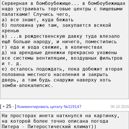
Серверная в бомбоубежище... в бомбоубежищах
надо устраивать торговые центры с пищевыми
палатками! Случись чего,
а) все знают, куда бежать
б) половина уже там, закупается всякой
хренью
в) ...в рождественскую давку туда влезало
ещё больше народу, и ничего, поместились
г) еда и вода свежие, в количествах
д) на арендные денежки прекрасно ухожены
все системы вентиляции, воздушных фильтров
и т. д.
е) осталось подождать, пока добежит вторая
половина местного населения и закрыть
дверь, а там будь снаружи наверху хоть
зомби-апокалипсис.
[
+
25
-
]
Комментировать цитату №119147
06.10.2015
На просторах инета наткнулся на картинку,
на которой более точно описана погода
Питера - Питеростический климат))