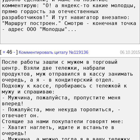
комментирую: "О! а яндекс-то какие молодцы,
прямо гордость за отечественных
разработчиков!" И тут навигатор внезапно:
"Маршрут построен." Смотрю - конечная точка
- адрес ООО "Молодцы"...
[
+
46
-
]
Комментировать цитату №119136
06.10.2015
После работы зашли с мужем в торговый
центр. Взяли две тележки, набрали
продуктов, муж отправился в кассу занимать
очередь, а я - в кондитерский отдел.
Подхожу к кассе, пробираюсь с тележкой к
мужу и спрашиваю:
- Мужчина, пожалуйста, пропустите меня
вперед!
- Пожалуйста, мне некуда торопиться, -
отвечает он.
Стоящие за нами покупатели говорят мне:
- Хватит наглеть, идите и встаньте в
очередь!
- Мужчина, а можно тогда я в вашу тележку