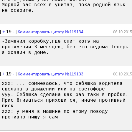
Мордой вас всех в унитаз, пока родной язык
не освоите.
[
+
19
-
]
Комментировать цитату №119134
06.10.2015
-Заменил коробку,где спит котэ на
протяжении 3 месяцев, без его ведома.Теперь
я хозяин в доме.
[
+
19
-
]
Комментировать цитату №119133
06.10.2015
xxx: ... сомневаюсь, что себяшка водителя
сделана в движении или на светофоре
yyy: Себяшка сделана как раз таки в пробке.
Пристёгиваться приходится, иначе противный
писк.
zzz: у меня в машине по этому поводу
противно пищу я сам