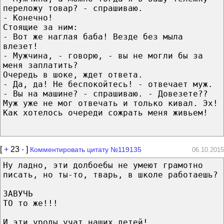
переложу товар? - спрашиваю.
- Конечно!
Стоящие за ним:
- Вот же наглая баба! Везде без мыла
влезет!
- Мужчина, - говорю, - вы не могли бы за
меня заплатить?
Очередь в шоке, ждет ответа.
- Да, да! Не беспокойтесь! - отвечает муж.
- Вы на машине? - спрашиваю. - Довезете??
Муж уже не мог отвечать и только кивал. Эх!
Как хотелось очереди сожрать меня живьем!
[
+
23
-
]
Комментировать цитату №119135
06.10.2015
Ну ладно, эти долбоебы не умеют грамотно
писать, но ты-то, тварь, в школе работаешь?
ЗАВУЧЬ
ТО то же!!!
И эти уроды учат наших детей!