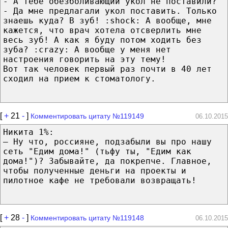
- А тебе обезболивающий укол не поставили?
- Да мне предлагали укол поставить. Только
знаешь куда? В зуб! :shock: А вообще, мне
кажется, что врач хотела отсверлить мне
весь зуб! А как я буду потом ходить без
зуба? :crazy: А вообще у меня нет
настроения говорить на эту тему!
Вот так человек первый раз почти в 40 лет
сходил на прием к стоматологу.
[
+
21
-
]
Комментировать цитату №119149
06.10.2015
Никита 1%:
— Ну что, россияне, подзабыли вы про нашу
сеть "Едим дома!" (тьфу ты, "Едим как
дома!")? Забывайте, да покрепче. Главное,
чтобы полученные деньги на проекты и
пилотное кафе не требовали возвращать!
[
+
28
-
]
Комментировать цитату №119148
06.10.2015