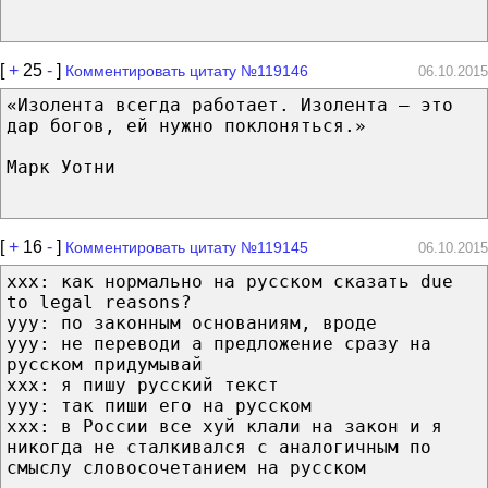
[
+
25
-
]
Комментировать цитату №119146
06.10.2015
«Изолента всегда работает. Изолента — это
дар богов, ей нужно поклоняться.»
Марк Уотни
[
+
16
-
]
Комментировать цитату №119145
06.10.2015
xxx: как нормально на русском сказать due
to legal reasons?
yyy: по законным основаниям, вроде
yyy: не переводи а предложение сразу на
русском придумывай
xxx: я пишу русский текст
yyy: так пиши его на русском
xxx: в России все хуй клали на закон и я
никогда не сталкивался с аналогичным по
смыслу словосочетанием на русском