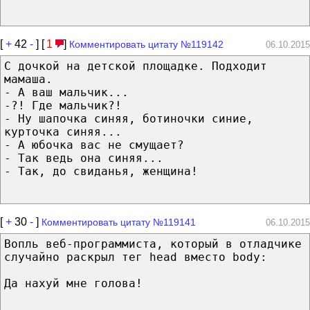
[
+
42
-
] [
1
]
Комментировать цитату №119142
06.10.2015
С дочкой на детской площадке. Подходит
мамаша.
- А ваш мальчик...
-?! Где мальчик?!
- Ну шапочка синяя, ботиночки синие,
курточка синяя...
- А юбочка вас не смущает?
- Так ведь она синяя...
- Так, до свиданья, женщина!
[
+
30
-
]
Комментировать цитату №119141
06.10.2015
Вопль веб-программиста, который в отладчике
случайно раскрыл тег head вместо body:
Да нахуй мне голова!