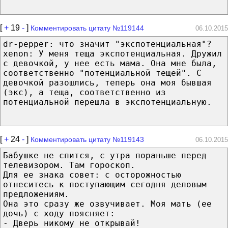
[
+
19
-
]
Комментировать цитату №119144
06.10.2015
dr-pepper: что значит "экспотенциальная"?
xenon: У меня теща экспотенциальная. Дружил
с девочкой, у нее есть мама. Она мне была,
соответственно "потенциальной тещей". С
девочкой разошлись, теперь она моя бывшая
(экс), а теща, соответственно из
потенциальной перешла в экспотенциальную.
[
+
24
-
]
Комментировать цитату №119143
06.10.2015
Бабушке не спится, с утра пораньше перед
телевизором. Там гороскоп.
Для ее знака совет: с осторожностью
отнеситесь к поступающим сегодня деловым
предложениям.
Она это сразу же озвучивает. Моя мать (ее
дочь) с ходу поясняет:
- Дверь никому не открывай!