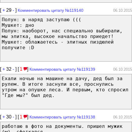
[
+
29
-
]
Комментировать цитату №119140
06.10.2015
Полун: в наряд заступаю (((
Мушкет: дно
Полун: наоборот, нас специально выбирали,
мы элитка, высокое начальство приедет!
Мушкет: облажаетесь - элитных пиздюлей
получите :D
[
+
32
-
] [
1
]
Комментировать цитату №119139
06.10.2015
Ехали ночью на машине на дачу, дед был за
рулем. В итоге заснули все, проснулись
утром на опушке леса. И первым, кто спросил
"Где мы?" был дед.
[
+
30
-
] [
1
]
Комментировать цитату №119138
06.10.2015
работаю в фото на документы. пришел мужик
(м), сфоткался.