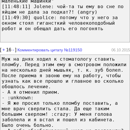
маленькие машинки"
[11:48:11] Jolene: чой-та ты ему во сне по
яйцам не дала за подкат?! (angry)
[11:49:30] quolice: потому что у него за
окном стоял гигансткий человекоподобный
робот и он обещал дать его погонять
[
+
16
-
]
Комментировать цитату №119150
06.10.2015
Муж на днях ходил к стоматологу ставить
пломбу. Перед этим ему в смотровом положили
на несколько дней мышьяк, т. к. зуб болел.
После приема я звоню ему на работу, чтобы
узнать как все прошло и главное во сколько
обошлось лечение.
- А я отменил прием.
- :unknown:
- Я же просил только пломбу поставить, а
мне врач сверлить стала. Да еще таким
большим сверлом! :crazy: У меня голова
заболела и я встал и пошел из кабинета.
Было очень больно.