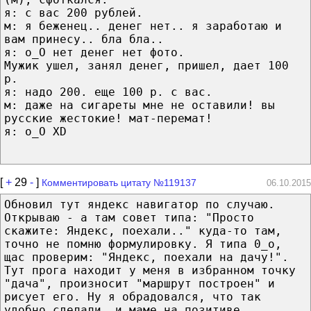
я: с вас 200 рублей.
м: я беженец.. денег нет.. я заработаю и
вам принесу.. бла бла..
я: о_О нет денег нет фото.
Мужик ушел, занял денег, пришел, дает 100
р.
я: надо 200. еще 100 р. с вас.
м: даже на сигареты мне не оставили! вы
русские жестокие! мат-перемат!
я: о_О XD
[
+
29
-
]
Комментировать цитату №119137
06.10.2015
Обновил тут яндекс навигатор по случаю.
Открываю - а там совет типа: "Просто
скажите: Яндекс, поехали.." куда-то там,
точно не помню формулировку. Я типа 0_о,
щас проверим: "Яндекс, поехали на дачу!".
Тут прога находит у меня в избранном точку
"дача", произносит "маршрут построен" и
рисует его. Ну я обрадовался, что так
удобно сделали, и маме на позитиве