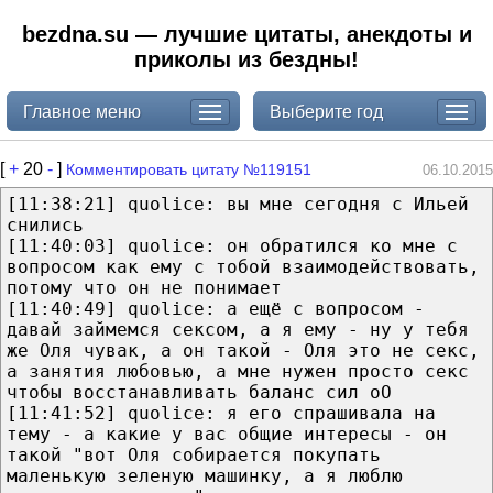
bezdna.su — лучшие цитаты, анекдоты и
приколы из бездны!
Главное меню
Выберите год
[
+
20
-
]
Комментировать цитату №119151
06.10.2015
[11:38:21] quolice: вы мне сегодня с Ильей
снились
[11:40:03] quolice: он обратился ко мне с
вопросом как ему с тобой взаимодействовать,
потому что он не понимает
[11:40:49] quolice: а ещё с вопросом -
давай займемся сексом, а я ему - ну у тебя
же Оля чувак, а он такой - Оля это не секс,
а занятия любовью, а мне нужен просто секс
чтобы восстанавливать баланс сил оО
[11:41:52] quolice: я его спрашивала на
тему - а какие у вас общие интересы - он
такой "вот Оля собирается покупать
маленькую зеленую машинку, а я люблю