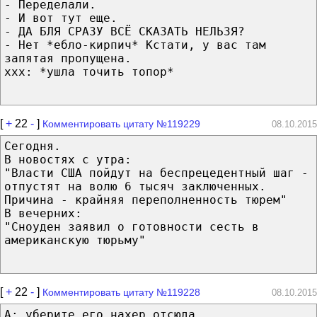
- Переделали.
- И вот тут еще.
- ДА БЛЯ СРАЗУ ВСЁ СКАЗАТЬ НЕЛЬЗЯ?
- Нет *ебло-кирпич* Кстати, у вас там
запятая пропущена.
ххх: *ушла точить топор*
[
+
22
-
]
Комментировать цитату №119229
08.10.2015
Сегодня.
В новостях с утра:
"Власти США пойдут на беспрецедентный шаг -
отпустят на волю 6 тысяч заключенных.
Причина - крайняя переполненность тюрем"
В вечерних:
"Сноуден заявил о готовности сесть в
американскую тюрьму"
[
+
22
-
]
Комментировать цитату №119228
08.10.2015
A: уберите его нахер отсюда