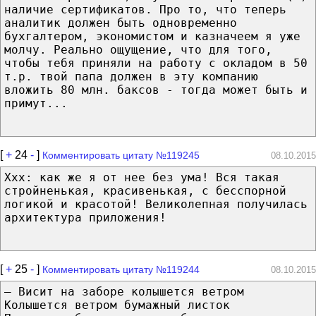
наличие сертификатов. Про то, что теперь
аналитик должен быть одновременно
бухгалтером, экономистом и казначеем я уже
молчу. Реально ощущение, что для того,
чтобы тебя приняли на работу с окладом в 50
т.р. твой папа должен в эту компанию
вложить 80 млн. баксов - тогда может быть и
примут...
[
+
24
-
]
Комментировать цитату №119245
08.10.2015
Xxx: как же я от нее без ума! Вся такая
стройненькая, красивенькая, с бесспорной
логикой и красотой! Великолепная получилась
архитектура приложения!
[
+
25
-
]
Комментировать цитату №119244
08.10.2015
— Висит на заборе колышется ветром
Колышется ветром бумажный листок