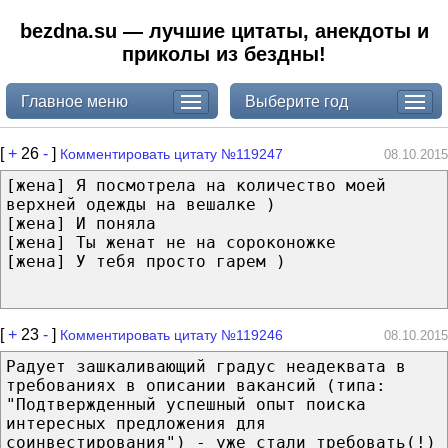
bezdna.su — лучшие цитаты, анекдоты и
приколы из бездны!
Главное меню
Выберите год
[
+
26
-
]
Комментировать цитату №119247
08.10.2015
[жена] Я посмотрела на количество моей
верхней одежды на вешалке )
[жена] И поняла
[жена] Ты женат не на сороконожке
[жена] У тебя просто гарем )
[
+
23
-
]
Комментировать цитату №119246
08.10.2015
Радует зашкаливающий градус неадеквата в
требованиях в описании вакансий (типа:
"Подтвержденный успешный опыт поиска
интересных предложения для
соинвестирования") - уже стали требовать(!)