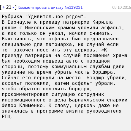
[
+
21
-
]
Комментировать цитату №119231
08.10.2015
Рубрика "Удивительное рядом":
В Барнауле к приезду патриарха Кирилла
рядом с Никольским храмом уложили асфальт,
а как только он уехал, начали снимать.
Выяснилось, что асфальт был предназначен
специально для патриарха, на случай если
тот захочет посетить эту церковь. «К
приезду патриарха на случай посещения храма
был необходим подъезд авто с парадной
стороны, поэтому коммунальным службам дали
указание на время убрать часть бордюра.
Сейчас его вернули на место. Бордюр убрали,
асфальт положили, затем асфальт убрали,
чтобы обратно положить бордюр», —
прокомментировал ситуацию сотрудник
информационного отдела Барнаульской епархии
Фёдор Клименко. К слову, церковь даже не
значилась в программе визита руководителя
РПЦ.