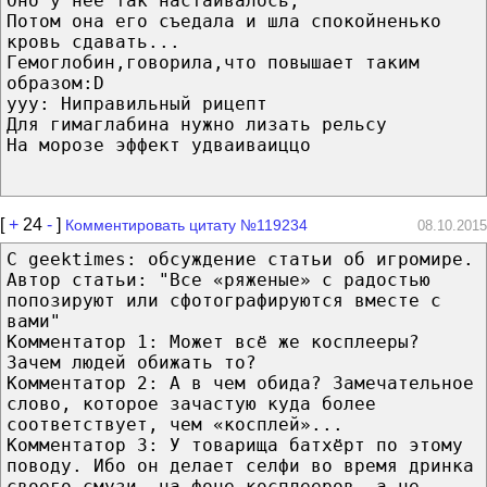
Оно у неё так настаивалось,
Потом она его съедала и шла спокойненько
кровь сдавать...
Гемоглобин,говорила,что повышает таким
образом:D
ууу: Ниправильный рицепт
Для гимаглабина нужно лизать рельсу
На морозе эффект удваиваиццо
[
+
24
-
]
Комментировать цитату №119234
08.10.2015
С geektimes: обсуждение статьи об игромире.
Автор статьи: "Все «ряженые» с радостью
попозируют или сфотографируются вместе с
вами"
Комментатор 1: Может всё же косплееры?
Зачем людей обижать то?
Комментатор 2: А в чем обида? Замечательное
слово, которое зачастую куда более
соответствует, чем «косплей»...
Комментатор 3: У товарища батхёрт по этому
поводу. Ибо он делает селфи во время дринка
своего смузи, на фоне косплееров, а не