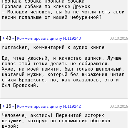
Пропала собака пропала собака
Пропала собака по кличке Дружок
— Молодой человек, вы бы не могли петь свои
песни подальше от нашей чебуречной?
[
+
43
-
]
Комментировать цитату №119243
08.10.2015
rutracker, комментарий к аудио книге
Да, чтец ужасный, и качество записи. Лучше
голос этой тетки делать не собираются.
Хуже, на моей памяти, был только шепелявый,
картавый мужик, который без выражения читал
стихи Бродского, но, как оказалось, это и
был Бродский.
[
+
16
-
]
Комментировать цитату №119242
08.10.2015
Человече, акстись! Перечитай историю
девушки, которую по недомыслию обозвал
дурой: