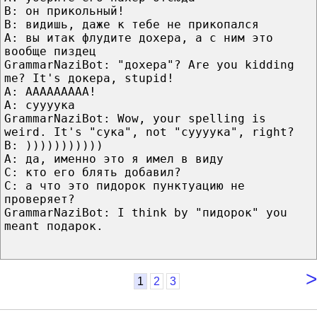
B: он прикольный!
B: видишь, даже к тебе не прикопался
A: вы итак флудите дохера, а с ним это
вообще пиздец
GrammarNaziBot: "дохера"? Are you kidding
me? It's докера, stupid!
A: ААААААААА!
А: суууука
GrammarNaziBot: Wow, your spelling is
weird. It's "сука", not "суууука", right?
B: )))))))))))
A: да, именно это я имел в виду
C: кто его блять добавил?
C: а что это пидорок пунктуацию не
проверяет?
GrammarNaziBot: I think by "пидорок" you
meant подарок.
>
1
2
3