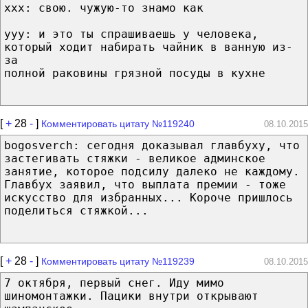
xxx: свою. чужую-то знамо как
yyy: и это ты спрашиваешь у человека,
который xодит набирать чайник в ванную из-
за
полной раковины грязной посуды в кухне
[
+
28
-
]
Комментировать цитату №119240
08.10.2015
bogosverch: сегодня доказывал главбуху, что
застегивать стяжки - великое админское
занятие, которое подсилу далеко не каждому.
Главбух заявил, что выплата премии - тоже
искусство для избранных... Короче пришлось
поделиться стяжкой...
[
+
28
-
]
Комментировать цитату №119239
08.10.2015
7 октября, первый снег. Иду мимо
шиномонтажки. Пацики внутри открывают