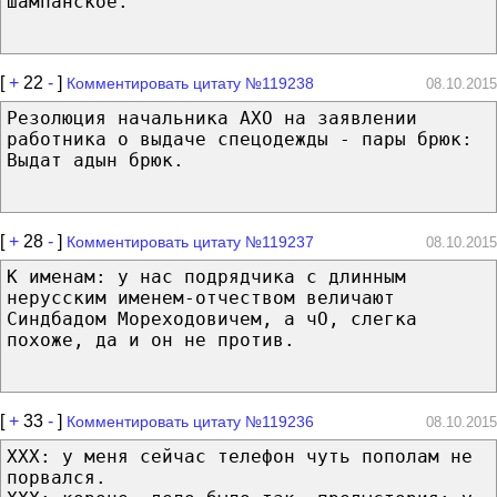
шампанское.
[
+
22
-
]
Комментировать цитату №119238
08.10.2015
Резолюция начальника АХО на заявлении
работника о выдаче спецодежды - пары брюк:
Выдат адын брюк.
[
+
28
-
]
Комментировать цитату №119237
08.10.2015
К именам: у нас подрядчика с длинным
нерусским именем-отчеством величают
Синдбадом Мореходовичем, а чО, слегка
похоже, да и он не против.
[
+
33
-
]
Комментировать цитату №119236
08.10.2015
ХХХ: у меня сейчас телефон чуть пополам не
порвался.