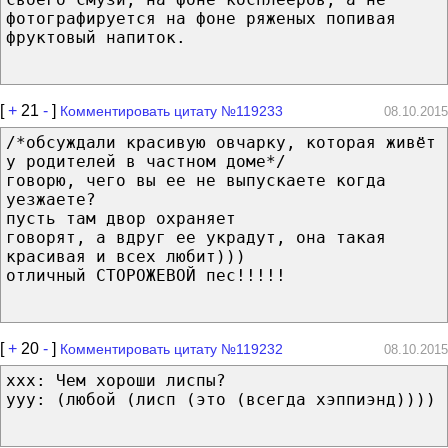
фотографируется на фоне ряженых попивая
фруктовый напиток.
[
+
21
-
]
Комментировать цитату №119233
08.10.2015
/*обсуждали красивую овчарку, которая живёт
у родителей в частном доме*/
говорю, чего вы ее не выпускаете когда
уезжаете?
пусть там двор охраняет
говорят, а вдруг ее украдут, она такая
красивая и всех любит)))
отличный СТОРОЖЕВОЙ пес!!!!!
[
+
20
-
]
Комментировать цитату №119232
08.10.2015
xxx: Чем хороши лиспы?
yyy: (любой (лисп (это (всегда хэппиэнд))))