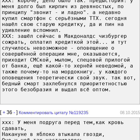
ХХХ: короче, дело было так. предыстория: у
меня долго был кирпич из девяностых, по
принципу "звонит - и ладно". а недавно
купил смартфон с серьёзными ТТХ. сегодня
нашёл свою старую кредитку, да и пин на
удивление вспомнил.
ХХХ: зашёл сейчас в Макдоналдс чизбургер
сожрать, оплатил кредиткой этой... и тут
случилось невозможное - оповещение о
совершённой операции мне, оказывается,
приходит СМСкой, мылом, спецовой прилогой
от банка, ещё какой-то хернёй неведомой, а
также почему-то на мордокнигу. у каждого
оповещения теоретически свой звук. так вот,
бедный смарт захлебнулся приоритетностью
этого безобразия и выдал всё оптом.
[
+
36
-
]
Комментировать цитату №119235
08.10.2015
ххх: У меня подруга перед тем,как кровь
сдавать,
Накануне в яблоко втыкала гвозди,