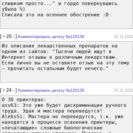
слишком просто..." и гордо повернувшись
убыла %)
Списала это на осеннее обострение :D
[
+
20
-
]
Комментировать цитату №120136
01.11.2015
Из описания лекарственных препаратов на
одном из сайтов: "Тысячи людей ищут в
Интернет отзывы к различным лекарствам.
Если лично вы не оставите отзыв на эту тему
— прочитать остальным будет нечего."
[
+
24
-
]
Комментировать цитату №120135
01.11.2015
О 3D принтерах:
asv63: Это уже будет дискриминация ручного
труда. Эдак и мастера переведутся!
AleksSi: Мастера не переведутся, т.к. уже
находятся в процессе освоения принтеры,
«печатающие» сложные биологические