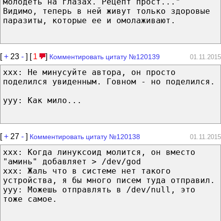
молодеть на глазах. Рецепт прост..."
Видимо, теперь в ней живут только здоровые
паразиты, которые ее и омолаживают.
[
+
23
-
] [
1
]
Комментировать цитату №120139
01.11.2015
xxx: Не минусуйте автора, он просто
поделился увиденным. Говном - но поделился.
yyy: Как мило...
[
+
27
-
]
Комментировать цитату №120138
01.11.2015
хxх: Когда линуксоид молится, он вместо
"аминь" добавляет > /dev/god
хxх: Жаль что в системе нет такого
устройства, я бы много писем туда отправил.
yyy: Можешь отправлять в /dev/null, это
тоже самое.