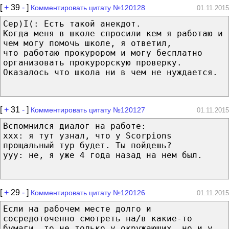
[
+
39
-
]
Комментировать цитату №120128
01.11.2015
Cep)I(: Есть такой анекдот.
Когда меня в школе спросили кем я работаю и
чем могу помочь школе, я ответил,
что работаю прокурором и могу бесплатно
организовать прокурорскую проверку.
Оказалось что школа ни в чем не нуждается.
[
+
31
-
]
Комментировать цитату №120127
01.11.2015
Вспомнился диалог на работе:
xxx: я тут узнал, что у Scorpions
прощальный тур будет. Ты пойдешь?
yyy: не, я уже 4 года назад на нем был.
[
+
29
-
]
Комментировать цитату №120126
01.11.2015
Если на рабочем месте долго и
сосредоточенно смотреть на/в какие-то
бумаги, то не только у окружающих, но и у