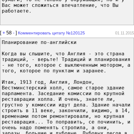
Вас может сложиться впечатление, что Вы
работаете.
[
+
58
-
]
Комментировать цитату №120125
01.11.2015
Планирование по-английски
Когда вы слышите, что Англия - это страна
традиций, - верьте! Традиций и планирования
- не того, которое с выключенным мотором, а
того, которое по пунктам и заранее.
Итак, 1913 год, Англия, Лондон,
Вестминстерский холл, самое старое здание
парламента. Заседание комиссии по крупной
реставрации холла. И очень, знаете ли,
грустно у комиссии идут дела. Здание начали
строить в 11 веке, закончили, видимо, в 14,
временами потом ремонтировали, но крупная
реставрация... То поправить, се починить, и
очень надо поменять стропила, а они,
заразы, большие и дубовые. Дубовых лесов в