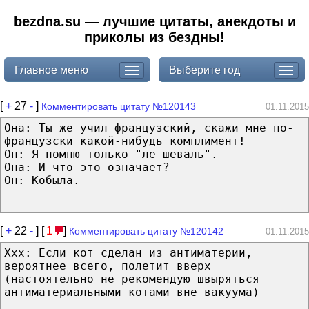
bezdna.su — лучшие цитаты, анекдоты и
приколы из бездны!
Главное меню
Выберите год
[
+
27
-
]
Комментировать цитату №120143
01.11.2015
Она: Ты же учил французский, скажи мне по-
французски какой-нибудь комплимент!
Он: Я помню только "ле шеваль".
Она: И что это означает?
Он: Кобыла.
[
+
22
-
] [
1
]
Комментировать цитату №120142
01.11.2015
Ххх: Если кот сделан из антиматерии,
вероятнее всего, полетит вверх
(настоятельно не рекомендую швыряться
антиматериальными котами вне вакуума)