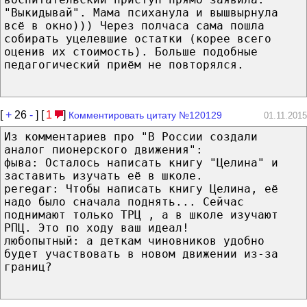
"Выкидывай". Мама психанула и вышвырнула
всё в окно))) Через полчаса сама пошла
собирать уцелевшие остатки (корее всего
оценив их стоимость). Больше подобные
педагогический приём не повторялся.
[
+
26
-
] [
1
]
Комментировать цитату №120129
01.11.2015
Из комментариев про "В России создали
аналог пионерского движения":
фыва: Осталось написать книгу "Целина" и
заставить изучать её в школе.
peregar: Чтобы написать книгу Целина, её
надо было сначала поднять... Сейчас
поднимают только ТРЦ , а в школе изучают
РПЦ. Это по ходу ваш идеал!
любопытный: а деткам чиновников удобно
будет участвовать в новом движении из-за
границ?