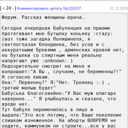
[
+
24
-
]
Комментировать цитату №120137
01.11.2015
Форум. Рассказ женщины-врача.
Сегодня очередная бабуленция на приеме
протягивает мне бутылку коньяку :crazy:
(вот тоже загадка Полишинеля, я
светлоглазая блондинка, без усов и с
аккуратными бровями , армянских кровей нет,
но бутылки со спиртным меня реально
напрягают уже :unknown: )
Подозрительно смотрит на меня и
вопрошает:"А Вы , случаем, не беременны?!"
Я согласно киваю.
Она:" Первенец?" Я:"Нет. Троянец :-) ,
третий малыш будет"
Бабуська благоговейно:"У Вас муж олигарх
наверное..." Я улыбнулась и сказала, что
вроде нет.
Тут бабуля переменилась в лице и
выдала:"Это все потому, что Ваше поколение
слишком изнеженное. На аборты ВОВРЕМЯ не
ходите, коммунизм не строите...все у вас