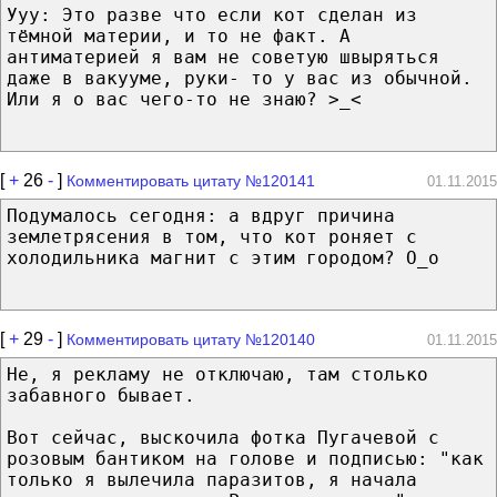
Ууу: Это разве что если кот сделан из
тёмной материи, и то не факт. А
антиматерией я вам не советую швыряться
даже в вакууме, руки- то у вас из обычной.
Или я о вас чего-то не знаю? >_<
[
+
26
-
]
Комментировать цитату №120141
01.11.2015
Подумалось сегодня: а вдруг причина
землетрясения в том, что кот роняет с
холодильника магнит с этим городом? O_o
[
+
29
-
]
Комментировать цитату №120140
01.11.2015
Не, я рекламу не отключаю, там столько
забавного бывает.
Вот сейчас, выскочила фотка Пугачевой с
розовым бантиком на голове и подписью: "как
только я вылечила паразитов, я начала