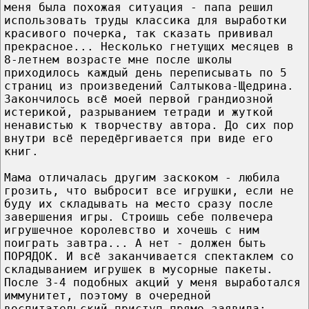
меня была похожая ситуация - папа решил
использовать труды классика для выработки
красивого почерка, так сказать прививал
прекрасное... Несколько гнетущих месяцев в
8-летнем возрасте мне после школы
приходилось каждый день переписывать по 5
страниц из произведений Салтыкова-Щедрина.
Закончилось всё моей первой грандиозной
истерикой, разрыванием тетради и жуткой
ненавистью к творчеству автора. До сих пор
внутри всё передёргивается при виде его
книг.
Мама отличалась другим заскоком - любила
грозить, что выбросит все игрушки, если не
буду их складывать на место сразу после
завершения игры. Строишь себе полвечера
игрушечное королевство и хочешь с ним
поиграть завтра... А нет - должен быть
ПОРЯДОК. И всё заканчивается спектаклем со
складыванием игрушек в мусорные пакеты.
После 3-4 подобных акций у меня выработался
иммунитет, поэтому в очередной
воспитательский приступ прямо заявила: