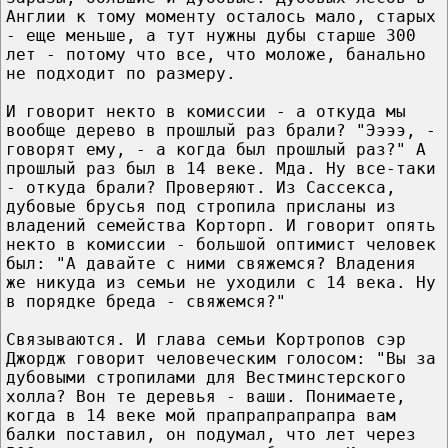
Англии к тому моменту осталось мало, старых
- еще меньше, а тут нужны дубы старше 300
лет - потому что все, что моложе, банально
не подходит по размеру.
И говорит некто в комиссии - а откуда мы
вообще дерево в прошлый раз брали? "Ээээ, -
говорят ему, - а когда был прошлый раз?" А
прошлый раз был в 14 веке. Мда. Ну все-таки
- откуда брали? Проверяют. Из Сассекса,
дубовые брусья под стропила присланы из
владений семейства Корторп. И говорит опять
некто в комиссии - большой оптимист человек
был: "А давайте с ними свяжемся? Владения
же никуда из семьи не уходили с 14 века. Ну
в порядке бреда - свяжемся?"
Связываются. И глава семьи Кортропов сэр
Джордж говорит человеческим голосом: "Вы за
дубовыми стропилами для Вестминстерского
холла? Вон те деревья - ваши. Понимаете,
когда в 14 веке мой прапрапрапрапра вам
балки поставил, он подумал, что лет через