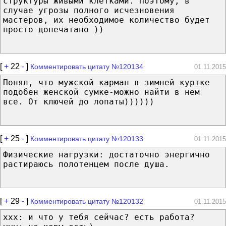
структуры живыми клетками. Поэтому, в
случае угрозы полного исчезновения
мастеров, их необходимое количество будет
просто допечатано ))
[
+
22
-
]
Комментировать цитату №120134
01.11.2015
Понял, что мужской карман в зимней куртке
подобен женской сумке-можно найти в нем
все. От ключей до лопаты))))))
[
+
25
-
]
Комментировать цитату №120133
01.11.2015
Физические нагрузки: достаточно энергично
растираюсь полотенцем после душа.
[
+
29
-
]
Комментировать цитату №120132
01.11.2015
ххх: и что у тебя сейчас? есть работа?