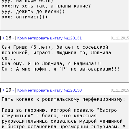
ууу: на корм есть)
ххх:ну хоть так, а планы какие?
ууу: дожить до весны))
ххх: оптимист)))
[
+
28
-
]
Комментировать цитату №120131
01.11.2015
Сын Гриша (6 лет), бегает с соседской
девченкой, играет. Людмила то, Людмила
се...
Она ему: Я не Людмила, я Радмила!!!
Он : А мне пофиг, я "Р" не выговариваю!!!
[
+
29
-
]
Комментировать цитату №120130
01.11.2015
Пять копеек к родительскому перфекционизму:
Рада за героиню, которой повезло "быстро
отмучиться" - благо, что классная
руководительница оказалась мудрой женщиной
и быстро остановила чрезмерный энтузиазм. У