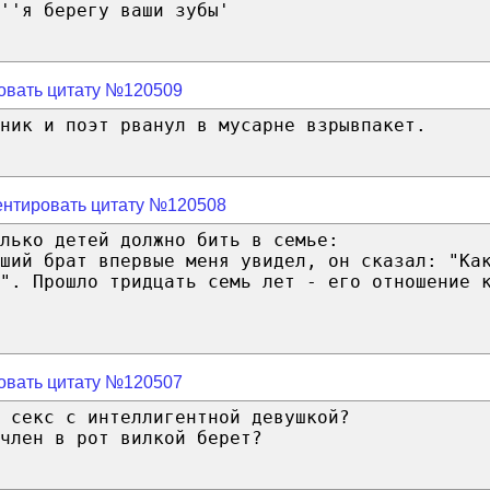
''я берегу ваши зубы'
овать цитату №120509
ник и поэт рванул в мусарне взрывпакет.
нтировать цитату №120508
лько детей должно бить в семье:
рший брат впервые меня увидел, он сказал: "Ка
". Прошло тридцать семь лет - его отношение 
овать цитату №120507
 cекc с интеллигентной девушкой?
член в рот вилкой берет?