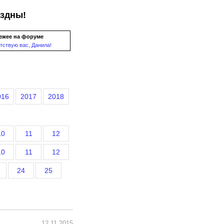
ездны!
ежее на форуме
тствую вас, Данила!
016
2017
2018
10
11
12
10
11
12
24
25
12.11.2015