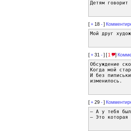
Детям говорит 
[
+
18
-
]
Комментир
Мой друг худож
[
+
31
-
] [
1
]
Комме
Обсуждение ско
Когда мой ста
И без пиписьки
изменилось.
[
+
29
-
]
Комментир
— А у тебя был
— Это которая 