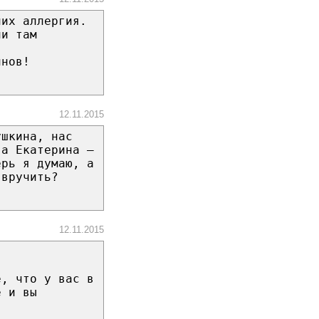
них аллергия.
ни там
инов!
12.11.2015
ушкина, нас
 а Екатерина –
ерь я думаю, а
 вручить?
12.11.2015
е, что у вас в
е и вы