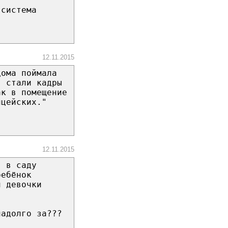
 система
12.11.2015
дома поймала
я стали кадры
ак в помещение
ицейских."
12.11.2015
я в саду
ребёнок
й девочки
надолго за???