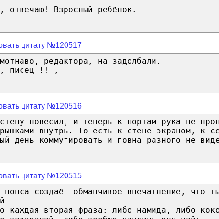
, отвечаю! Взрослый ребёнок.
овать цитату №120517
мотнаво, редактора, на задолбали.
, писец !! ,
овать цитату №120516
стену повесил, и теперь к портам рука не про
рышками внутрь. То есть к стене экраном, к с
ый день коммутировать и говна разного не вид
овать цитату №120515
 попса создаёт обманчивое впечатление, что т
й
о каждая вторая фраза: либо намида, либо кок