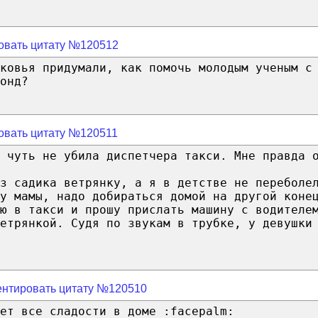
овать цитату №120512
ковья придумали, как помочь молодым ученым с
онд?
овать цитату №120511
о чуть не убила диспетчера такси. Мне правда 
з садика ветрянку, а я в детстве не переболе
 у мамы, надо добираться домой на другой коне
ю в такси и прошу прислать машину с водителе
етрянкой. Судя по звукам в трубке, у девушки
нтировать цитату №120510
ет все сладости в доме :facepalm: