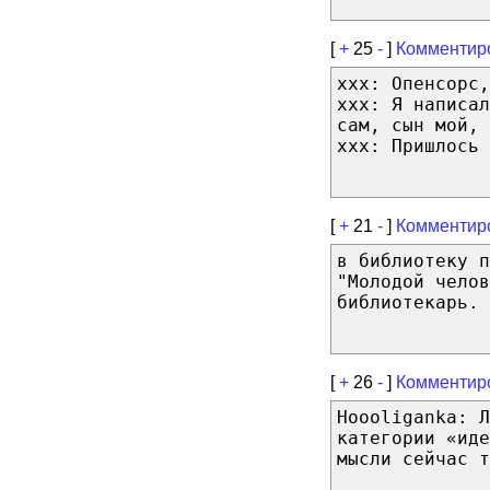
[
+
25
-
]
Комментир
xxx: Опенсорс,
xxx: Я написал
сам, сын мой, 
xxx: Пришлось 
[
+
21
-
]
Комментир
в библиотеку п
"Молодой челов
библиотекарь.
[
+
26
-
]
Комментир
Hoooliganka: Л
категории «иде
мысли сейчас т