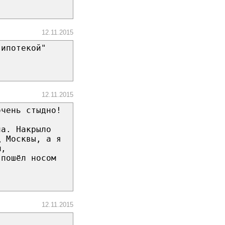
12.11.2015
 ипотекой"
12.11.2015
очень стыдно!
ла. Накрыло
ц Москвы, а я
м,
 пошёл носом
12.11.2015