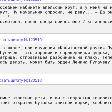
соседнем кабинете апельсин жрут, а у меня на 
кут. Ну начальник спросил, че реву... — Да о
 . !
осмотрел, после обеда принес мне 2 кг апельс
овать цитату №120519
 в школе, при изучении «Капитанской дочки» П
Пугачев – это хороший и справедливый дядька,
атрица, отправившая разбойника на плаху. Теп
ась делать, может быть орден Ленина Пугачеву
овать цитату №120518
емье взрослые дети, и вы с гордостью говорит
тоит открытая бутылка элитной водки, хлебнит