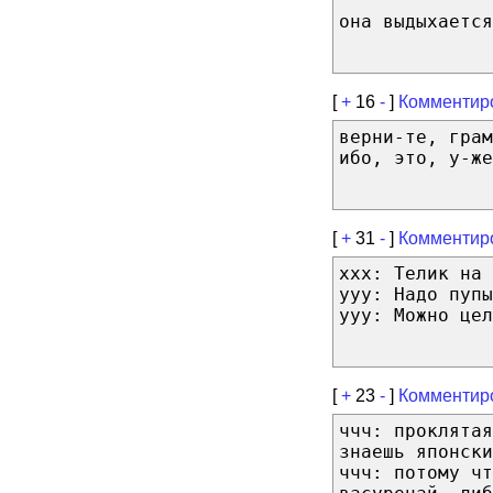
она выдыхается
[
+
16
-
]
Комментир
верни-те, грам
ибо, это, у-же
[
+
31
-
]
Комментир
xxx: Телик на 
yyy: Надо пупы
yyy: Можно цел
[
+
23
-
]
Комментир
ччч: проклятая
знаешь японски
ччч: потому чт