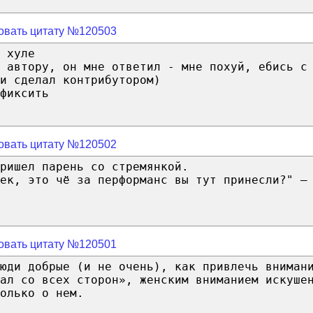
овать цитату №120503
 хуле
 автору, он мне ответил - мне похуй, ебись с
и сделал контрибутором)
фиксить
овать цитату №120502
ришел парень со стремянкой.
ек, это чё за перформанс вы тут принесли?" –
овать цитату №120501
юди добрые (и не очень), как привлечь вниман
ал со всех сторон», женским вниманием искуше
олько о нем.