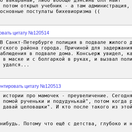
бо вакаранай, либо вообще дэнсинь олл найт
 потом открыл учебник - а там администрация,
основные постулаты бихевиоризма ((
овать цитату №120514
В Санкт-Петербурге полиция в подвале жилого 
ргского района города. Причиной для задержани
аблюдения в подвале дома. Консьерж увидел, к
 в маске и с болгаркой в руках, и вызвал пол
 удался...
нтировать цитату №120513
 истории про мамочек - преувеличение. Сегодн
 помой рученьки и подудунькай", потом когда 
 давай целовашки". И кто после такого из это
-нибудь. Потому что ещё с детства, глубоко и 