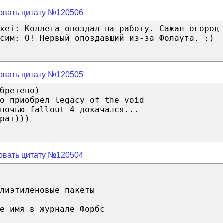
овать цитату №120506
xei: Коллега опоздал на работу. Сажал огород
сим: О! Первый опоздавший из-за Фолаута. :)
овать цитату №120505
бретено)
о приобрел legacy of the void
ночью fallout 4 докачался...
рат)))
овать цитату №120504
лиэтиленовые пакеты
е имя в журнале Форбс