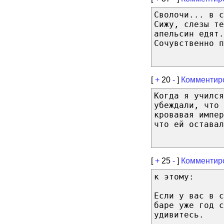
Сволочи... в 
Сижу, слезы те
апельсин едят.
Сочувственно п
[
+
20
-
]
Комментир
Когда я учился
убеждали, что 
кровавая импер
что ей оставал
[
+
25
-
]
Комментир
к этому:
Если у вас в с
баре уже год с
удивитесь.