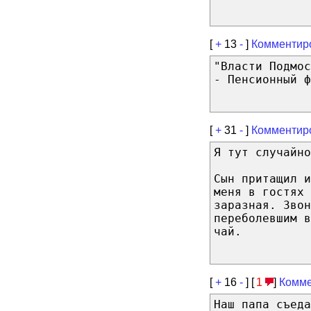
[
+
13
-
]
Комментир
"Власти Подмос
- Пенсионный ф
[
+
31
-
]
Комментир
Я тут случайн
Сын притащил и
меня в гостях
заразная. Звон
переболевшим в
чай.
[
+
16
-
] [
1
]
Комме
Наш папа съеда