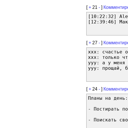
[
+
21
-
]
Комментир
[10:22:32] Ale
[12:39:46] Мак
[
+
27
-
]
Комментир
xxx: счастье о
xxx: только чт
yyy: а у меня 
yyy: прощай, б
[
+
24
-
]
Комментир
Планы на день:
- Постирать по
- Поискать сво