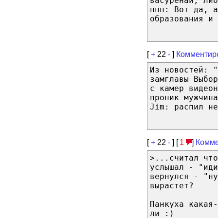
васуренай, ли
ннн: Вот да, а
образования и 
[
+
22
-
]
Комментир
Из новостей: "
замглавы Выбо
с камер видеон
проник мужчина
Jim: распил не
[
+
22
-
] [
1
]
Комме
>...считал что
услышал - "иди
вернулся - "ну
вырастет?
Панкуха какая
ли :)