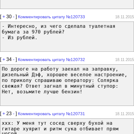
[
+
30
-
]
Комментировать цитату №120733
18.11.2015
- Интересно, из чего сделала туалетная
бумага за 970 рублей?
- Из рублей.
[
+
34
-
]
Комментировать цитату №120732
18.11.2015
По дороге на работу заехал на заправку,
дизельный Дэф, хорошее веселое настроение,
по приколу спрашиваю оператору: Солярка
свежая? Ответ загнал в минутный ступор:
Нет, возьмите лучше бензин!
[
+
23
-
]
Комментировать цитату №120731
18.11.2015
xxx: У меня тут сосед сверху бухой на
гитаре хуярит и ритм сука отбивает прям