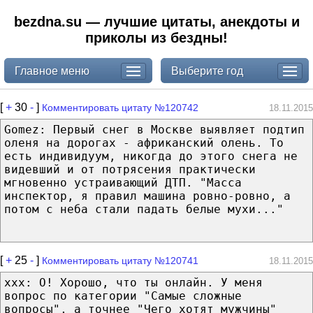
bezdna.su — лучшие цитаты, анекдоты и
приколы из бездны!
Главное меню
Выберите год
[
+
30
-
]
Комментировать цитату №120742
18.11.2015
Gomez: Первый снег в Москве выявляет подтип
оленя на дорогах - африканский олень. То
есть индивидуум, никогда до этого снега не
видевший и от потрясения практически
мгновенно устраивающий ДТП. "Масса
инспектор, я правил машина ровно-ровно, а
потом с неба стали падать белые мухи..."
[
+
25
-
]
Комментировать цитату №120741
18.11.2015
xxx: О! Хорошо, что ты онлайн. У меня
вопрос по категории "Самые сложные
вопросы", а точнее "Чего хотят мужчины"