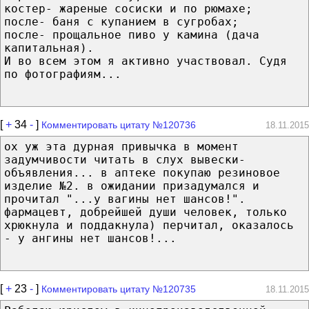
костер- жареные сосиски и по рюмахе;
после- баня с купанием в сугробах;
после- прощальное пиво у камина (дача
капитальная).
И во всем этом я активно участвовал. Судя
по фотографиям...
[
+
34
-
]
Комментировать цитату №120736
18.11.2015
ох уж эта дурная привычка в момент
задумчивости читать в слух вывески-
объявления... в аптеке покупаю резиновое
изделие №2. в ожидании призадумался и
прочитал "...у вагины нет шансов!".
фармацевт, добрейшей души человек, только
хрюкнула и поддакнула) перчитал, оказалось
- у ангины нет шансов!...
[
+
23
-
]
Комментировать цитату №120735
18.11.2015