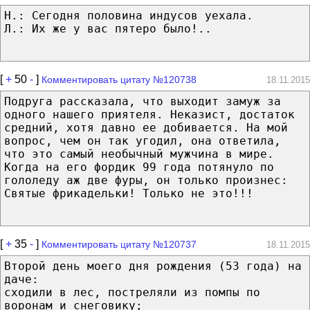
Н.: Сегодня половина индусов уехала.
Л.: Их же у вас пятеро было!..
[
+
50
-
]
Комментировать цитату №120738
18.11.2015
Подруга рассказала, что выходит замуж за
одного нашего приятеля. Неказист, достаток
средний, хотя давно ее добивается. На мой
вопрос, чем он так угодил, она ответила,
что это самый необычный мужчина в мире.
Когда на его фордик 99 года потянуло по
гололеду аж две фуры, он только произнес:
Святые фрикадельки! Только не это!!!
[
+
35
-
]
Комментировать цитату №120737
18.11.2015
Второй день моего дня рождения (53 года) на
даче:
сходили в лес, постреляли из помпы по
воронам и снеговику;