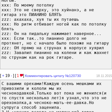
НОГОЙ.
xxx: По моему потолку
xxx: Это не сверху, это хуйнанэ, а не
гитара это ПИАНИНО БЛЯТЬ
zzz: ахахаха, хуя ты их путаешь
xxx: Но ритм отбивает ногой как по потолку
блять
zzz: Он на пидальку нажимает наверное...
xxx: Если так..то пианино долго не
протянет, но с начало было похоже на гитару
zzz: ОН прямо на струнах в корпусе хуярил
zzz: Завалил пианино на колени и как жахнет
по струнам как на рок гитаре.
[
+
19
-
] [
1
]
Комментировать цитату №120730
18.11.2015
С вашими орехами!Каждую осень мешками их
привозили и кололи мы их
чеснокодавкой.Только вот пока не женился(и
то спустя несколько лет)я узнал,что это не
орехоколка,а чесноко-мать-ее-давка.Но
супруга способ заценила.