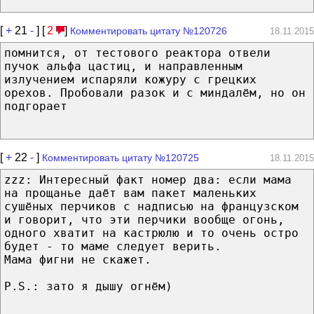
[
+
21
-
] [
2
]
Комментировать цитату №120726
18.11.2015
помнится, от тестового реактора отвели
пучок альфа цастиц, и направленным
излучением испаряли кожуру с грецких
орехов. Пробовали разок и с миндалём, но он
подгорает
[
+
22
-
]
Комментировать цитату №120725
18.11.2015
zzz: Интересный факт номер два: если мама
на прощанье даёт вам пакет маленьких
сушёных перчиков с надписью на французском
и говорит, что эти перчики вообще огонь,
одного хватит на кастрюлю и то очень остро
будет - то маме следует верить.
Мама фигни не скажет.
P.S.: зато я дышу огнём)