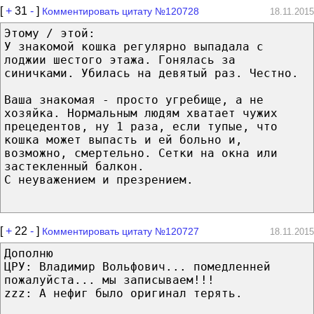
[
+
31
-
]
Комментировать цитату №120728
18.11.2015
Этому / этой:
У знакомой кошка регулярно выпадала с
лоджии шестого этажа. Гонялась за
синичками. Убилась на девятый раз. Честно.
Ваша знакомая - просто угребище, а не
хозяйка. Нормальным людям хватает чужих
прецедентов, ну 1 раза, если тупые, что
кошка может выпасть и ей больно и,
возможно, смертельно. Сетки на окна или
застекленный балкон.
С неуважением и презрением.
[
+
22
-
]
Комментировать цитату №120727
18.11.2015
Дополню
ЦРУ: Владимир Вольфович... помедленней
пожалуйста... мы записываем!!!
zzz: А нефиг было оригинал терять.