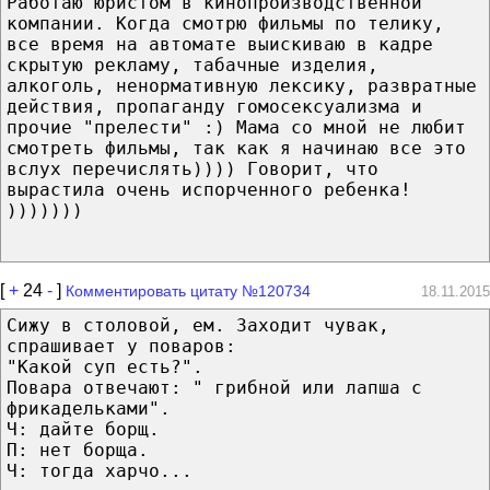
Работаю юристом в кинопроизводственной
компании. Когда смотрю фильмы по телику,
все время на автомате выискиваю в кадре
скрытую рекламу, табачные изделия,
алкоголь, ненормативную лексику, развратные
действия, пропаганду гомосексуализма и
прочие "прелести" :) Мама со мной не любит
смотреть фильмы, так как я начинаю все это
вслух перечислять)))) Говорит, что
вырастила очень испорченного ребенка!
)))))))
[
+
24
-
]
Комментировать цитату №120734
18.11.2015
Сижу в столовой, ем. Заходит чувак,
спрашивает у поваров:
"Какой суп есть?".
Повара отвечают: " грибной или лапша с
фрикадельками".
Ч: дайте борщ.
П: нет борща.
Ч: тогда харчо...