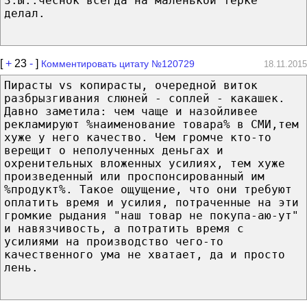
З.Ы.:чеснок всегда на маленькой терке
делал.
[
+
23
-
]
Комментировать цитату №120729
18.11.2015
Пирасты vs копирасты, очередной виток
разбрызгивания слюней - соплей - какашек.
Давно заметила: чем чаще и назойливее
рекламируют %наименование товара% в СМИ,тем
хуже у него качество. Чем громче кто-то
верещит о неполученных деньгах и
охренительных вложенных усилиях, тем хуже
произведенный или проспонсированный им
%продукт%. Такое ощущение, что они требуют
оплатить время и усилия, потраченные на эти
громкие рыдания "наш товар не покупа-аю-ут"
и навязчивость, а потратить время с
усилиями на производство чего-то
качественного ума не хватает, да и просто
лень.