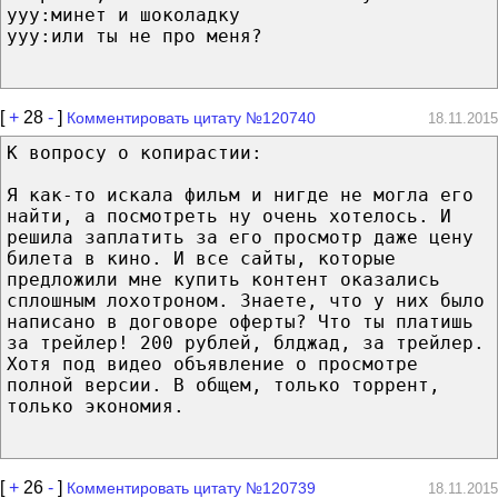
yyy:минет и шоколадку
yyy:или ты не про меня?
[
+
28
-
]
Комментировать цитату №120740
18.11.2015
К вопросу о копирастии:
Я как-то искала фильм и нигде не могла его
найти, а посмотреть ну очень хотелось. И
решила заплатить за его просмотр даже цену
билета в кино. И все сайты, которые
предложили мне купить контент оказались
сплошным лохотроном. Знаете, что у них было
написано в договоре оферты? Что ты платишь
за трейлер! 200 рублей, блджад, за трейлер.
Хотя под видео объявление о просмотре
полной версии. В общем, только торрент,
только экономия.
[
+
26
-
]
Комментировать цитату №120739
18.11.2015