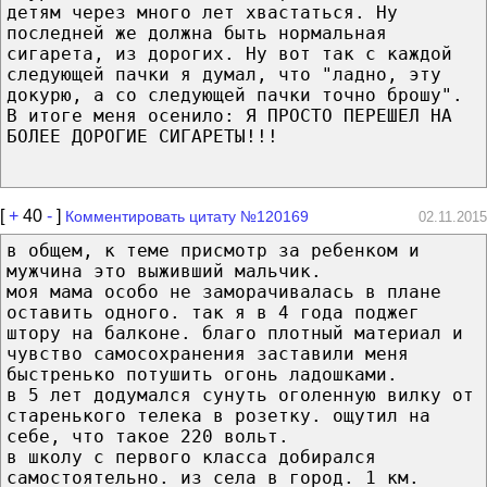
детям через много лет хвастаться. Ну
последней же должна быть нормальная
сигарета, из дорогих. Ну вот так с каждой
следующей пачки я думал, что "ладно, эту
докурю, а со следующей пачки точно брошу".
В итоге меня осенило: Я ПРОСТО ПЕРЕШЕЛ НА
БОЛЕЕ ДОРОГИЕ СИГАРЕТЫ!!!
[
+
40
-
]
Комментировать цитату №120169
02.11.2015
в общем, к теме присмотр за ребенком и
мужчина это выживший мальчик.
моя мама особо не заморачивалась в плане
оставить одного. так я в 4 года поджег
штору на балконе. благо плотный материал и
чувство самосохранения заставили меня
быстренько потушить огонь ладошками.
в 5 лет додумался сунуть оголенную вилку от
старенького телека в розетку. ощутил на
себе, что такое 220 вольт.
в школу с первого класса добирался
самостоятельно. из села в город. 1 км.