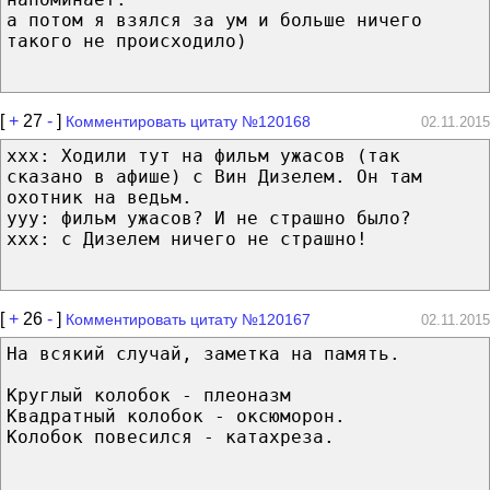
а потом я взялся за ум и больше ничего
такого не происходило)
[
+
27
-
]
Комментировать цитату №120168
02.11.2015
xхx: Ходили тут на фильм ужасов (так
сказано в афише) с Вин Дизелем. Он там
охотник на ведьм.
yyy: фильм ужасов? И не страшно было?
xхx: с Дизелем ничего не страшно!
[
+
26
-
]
Комментировать цитату №120167
02.11.2015
На всякий случай, заметка на память.
Круглый колобок - плеоназм
Квадратный колобок - оксюморон.
Колобок повесился - катахреза.