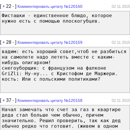
[
+
22
-
]
Комментировать цитату №120160
02.11.2015
Фисташки - единственное блюдо, которое
нужно есть с помощью плоскогубцев.
[
+
28
-
]
Комментировать цитату №120159
02.11.2015
вадим: есть хороший совет,чтоб не разбиться
на самолете надо лететь вместе с каким-
нибудь олигархом!
снегоуборщик: с французом на фалконе
GriZli: Ну-ну... с Кристофом де Маржери.
кость: Или с польскими политиками?
[
+
37
-
]
Комментировать цитату №120158
02.11.2015
Начал замечать что счет за газ в квартире
деда стал больше чем обычно, причем
значительно. Решил проверить, так как дед
обычно редко что готовит. (живем в одном