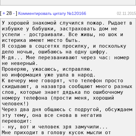
[
+
28
-
]
Комментировать цитату №120166
02.11.2015
У хорошей знакомой случился пожар. Рыдает в
избушке у бабушки, застраховать дом не
успели - достраивали. Все живы, но шок и
истерика имеют место быть.
Я создаю в соцсетях просилку, и поскольку
дело ночью, ошибаюсь на одну цифру.
М-дя... Мне перезванивают через час: номер
не неверный.
Проверяю, ужасаюсь, исправляю.
но информация уже ушла в народ.
К вечеру мне говорят, что телефон просто
скидывают, а назавтра сообщают много разных
слов, которые знает дядька по ошибочному
номеру телефона (прости меня, хороший
человек!)
Через два дня общаюсь с подругой, обсуждаем
эту тему, она все снова в негатив
переводит:
- ну, вот и человек зря замучили...
Мне приходит в голову кусок мысли от