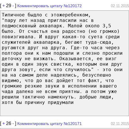
[
+
29
-
]
Комментировать цитату №120172
02.11.2015
Типичное быдло с этожеребенком,
"пару лет назад пригласили нас в
подмосковный аквапарк. Малой около 3,5
было. От счастья она радостно (но громко)
повизгивала. И вдруг какая-то суета среди
служителей аквапарка, бегают туда-сюда,
ругаются друг на друга. Где-то часа через
полтора они к нам подошли и слезно просили
деточку не визжать. Оказывается, ее визг
один в один звук свистка, которым они друг
друга зовут, если что случилось" - это они
на на самом деле надеялись, безуспешно
видимо, что до вас дойдет тот факт, что
громкие резкие звуки в исполнении вашего
чада далеко не всем приятны. а потом уже
решили тактично намекнуть. добрые люди,
хотя бы причину придумали
[
+
26
-
]
Комментировать цитату №120171
02.11.2015