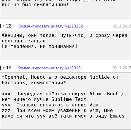
внешне был симпатичный!
[
+
22
-
]
Комментировать цитату №120162
02.11.2015
Женщины, они такие: чуть-что, и сразу через
полгода скандал!
Ни терпения, ни понимания!
[
+
19
-
]
Комментировать цитату №120161
02.11.2015
*Opennet, Новость о редакторе Nuclide от
Facebook, комментарии*
ххх: Очередная обёртка вокруг Atom. Вообще,
нет ничего лучше Sublime Text.
yyy: Сколько опечаток в слове Vim
zzz: При всём моём уважении к vim, мне
кажется что yyy всё таки имел в виду Emacs.