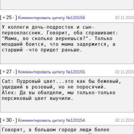
[
+
25
-
]
Комментировать цитату №120156
02.11.2015
У коллеги дочь-подросток и сын-
первоклассник. Говорит, оба спрашивают:
"Мама, во сколько вернешься?". Только
младший боится, что мама задержится, а
старший -что придет раньше.
[
+
27
-
]
Комментировать цитату №120155
02.11.2015
Cat: Пудровый цвет...это как бы бежевый,
ущедший в розовый, но не поросячий.
Alex: Да вы обалдели, мы только-только
персиковый цвет выучили.
[
+
30
-
]
Комментировать цитату №120154
02.11.2015
Говорят, в большом городе люди более