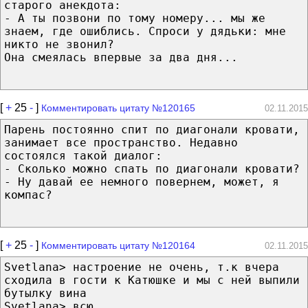
старого анекдота:
- А ты позвони по тому номеру... мы же
знаем, где ошиблись. Спроси у дядьки: мне
никто не звонил?
Она смеялась впервые за два дня...
[
+
25
-
]
Комментировать цитату №120165
02.11.2015
Парень постоянно спит по диагонали кровати,
занимает все пространство. Недавно
состоялся такой диалог:
- Сколько можно спать по диагонали кровати?
- Ну давай ее немного повернем, может, я
компас?
[
+
25
-
]
Комментировать цитату №120164
02.11.2015
Svetlana> настроение не очень, т.к вчера
сходила в гости к Катюшке и мы с ней выпили
бутылку вина
Svetlana> всю