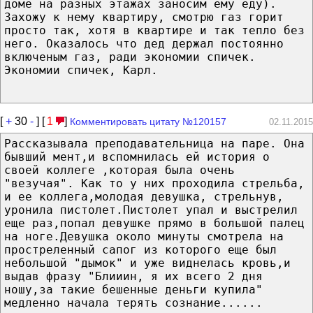
доме на разных этажах заносим ему еду).
Захожу к нему квартиру, смотрю газ горит
просто так, хотя в квартире и так тепло без
него. Оказалось что дед держал постоянно
включеным газ, ради экономии спичек.
Экономии спичек, Карл.
[
+
30
-
] [
1
]
Комментировать цитату №120157
02.11.2015
Рассказывала преподавательница на паре. Она
бывший мент,и вспомнилась ей история о
своей коллеге ,которая была очень
"везучая". Как то у них проходила стрельба,
и ее коллега,молодая девушка, стрельнув,
уронила пистолет.Пистолет упал и выстрелил
еще раз,попал девушке прямо в большой палец
на ноге.Девушка около минуты смотрела на
простреленный сапог из которого еще был
небольшой "дымок" и уже виднелась кровь,и
выдав фразу "Блииин, я их всего 2 дня
ношу,за такие бешенные деньги купила"
медленно начала терять сознание......