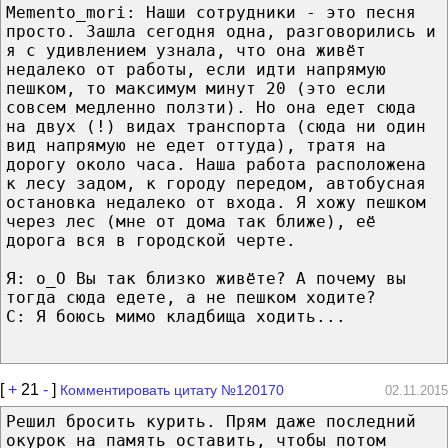
Memento_mori: Наши сотрудники - это песня
просто. Зашла сегодня одна, разговорились и
я с удивлением узнала, что она живёт
недалеко от работы, если идти напрямую
пешком, то максимум минут 20 (это если
совсем медленно ползти). Но она едет сюда
на двух (!) видах транспорта (сюда ни один
вид напрямую не едет оттуда), тратя на
дорогу около часа. Наша работа расположена
к лесу задом, к городу передом, автобусная
остановка недалеко от входа. Я хожу пешком
через лес (мне от дома так ближе), её
дорога вся в городской черте.
Я: о_О Вы так близко живёте? А почему вы
тогда сюда едете, а не пешком ходите?
С: Я боюсь мимо кладбища ходить...
[
+
21
-
]
Комментировать цитату №120170
02.11.2015
Решил бросить курить. Прям даже последний
окурок на память оставить, чтобы потом