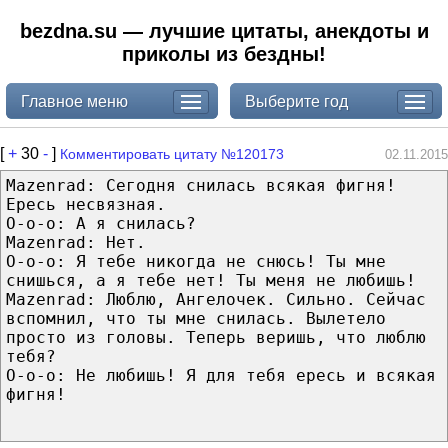
bezdna.su — лучшие цитаты, анекдоты и
приколы из бездны!
Главное меню
Выберите год
[
+
30
-
]
Комментировать цитату №120173
02.11.2015
Mazenrad: Сегодня снилась всякая фигня!
Ересь несвязная.
O-o-o: А я снилась?
Mazenrad: Нет.
О-о-о: Я тебе никогда не снюсь! Ты мне
снишься, а я тебе нет! Ты меня не любишь!
Mazenrad: Люблю, Ангелочек. Сильно. Сейчас
вспомнил, что ты мне снилась. Вылетело
просто из головы. Теперь веришь, что люблю
тебя?
О-о-о: Не любишь! Я для тебя ересь и всякая
фигня!