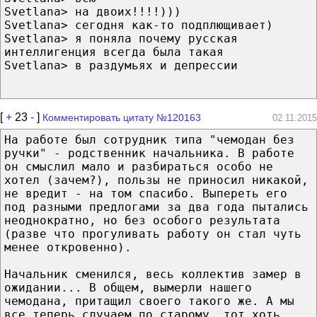
Svetlana> на двоих!!!!)))
Svetlana> сегодня как-то подплющивает)
Svetlana> я поняла почему русская
интеллигенция всегда была такая
Svetlana> в раздумьях и депрессии
[
+
23
-
]
Комментировать цитату №120163
02.11.2015
На работе был сотрудник типа "чемодан без
ручки" - родственник начальника. В работе
он смыслил мало и разбираться особо не
хотел (зачем?), пользы не приносил никакой,
не вредит - на том спасибо. Выпереть его
под разными предлогами за два года пытались
неоднократно, но без особого результата
(разве что прогуливать работу он стал чуть
менее откровенно).
Начальник сменился, весь коллектив замер в
ожидании... В общем, вымерли нашего
чемодана, притащил своего такого же. А мы
все теперь случаем по старому, тот хоть