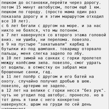
пешком до остановки,перейти через дорогу.
потом 15 минут автобусом, потом ещё 1 км.
пешком по городу. (просто мама один раз
показала дорогу и я этим маршрутом отходил
все 10 лет).
с 6 лет бегали с другом на море. и за нас
никто не боялся, что мы потонем.
в 7 лет навернулся со второго этажа головой
вниз. ни ушиба, ни перелома. повезло.
в 9 на пустыре "закатывали" карбид в
бутылки из-под шампаня. товарищу оторвало
пальцы, меня слегка задело по лбу.
в 10 лет зимой на санках с горки пролетел
между колёсами зила. повезло, смог удрать
от водилы. в отместку он забрал мои
брошенные санки, гад.
в 11 лет попёр с другом и его батей на
охоту. случайно получил дробью в шею.
повезло, артерию не задело.
в 12 лет на велике с горки несся "без рук".
чуть не угодил под автобус. пронесло. но в
тот день я таки с него конкретно
навернулся. шрам на груди по сей день
напоминает.