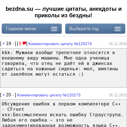
bezdna.su — лучшие цитаты, анекдоты и
приколы из бездны!
Главное меню
Выберите год
[
+
19
-
] [
6
]
Комментировать цитату №120274
05.11.2015
kkk: Мужики вообще трепетнее относятся к
внешнему виду машины. Мне одна ученица
говорила, что отец не даёт ей в джинсах
садиться на кожаные сиденья: мол, вмятины
от заклёпок могут остаться :)
[
+
20
-
]
Комментировать цитату №120273
05.11.2015
Обсуждение ошибок в первом компиляторе C++
- CFront
xxx:Бессмысленно искать ошибку Страуструпа.
Любая его ошибка — это не
задокументированная возможность языка С++.