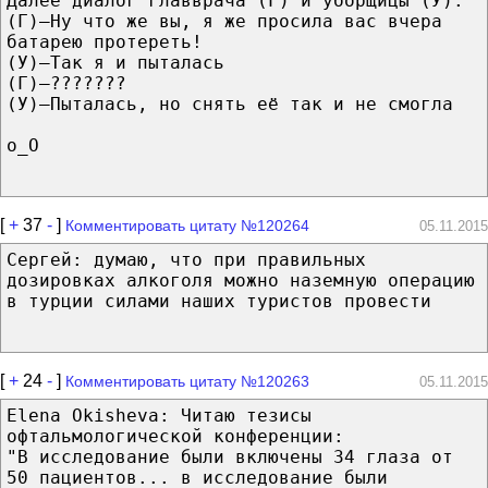
Далее диалог главврача (Г) и уборщицы (У):
(Г)—Ну что же вы, я же просила вас вчера
батарею протереть!
(У)—Так я и пыталась
(Г)—???????
(У)—Пыталась, но снять её так и не смогла
о_О
[
+
37
-
]
Комментировать цитату №120264
05.11.2015
Сергей: думаю, что при правильных
дозировках алкоголя можно наземную операцию
в турции силами наших туристов провести
[
+
24
-
]
Комментировать цитату №120263
05.11.2015
Elena Okisheva: Читаю тезисы
офтальмологической конференции:
"В исследование были включены 34 глаза от
50 пациентов... в исследование были