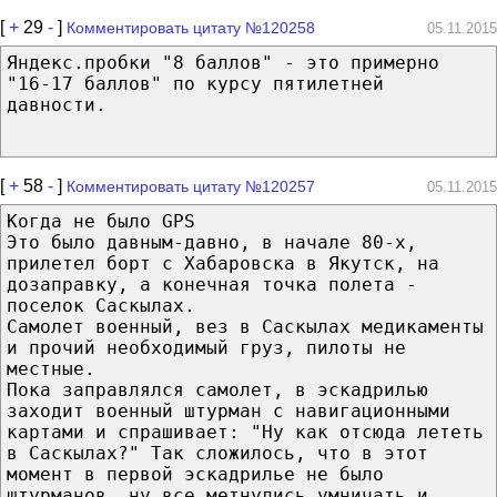
[
+
29
-
]
Комментировать цитату №120258
05.11.2015
Яндекс.пробки "8 баллов" - это примерно
"16-17 баллов" по курсу пятилетней
давности.
[
+
58
-
]
Комментировать цитату №120257
05.11.2015
Когда не было GPS
Это было давным-давно, в начале 80-х,
прилетел борт с Хабаровска в Якутск, на
дозаправку, а конечная точка полета -
поселок Саскылах.
Самолет военный, вез в Саскылах медикаменты
и прочий необходимый груз, пилоты не
местные.
Пока заправлялся самолет, в эскадрилью
заходит военный штурман с навигационными
картами и спрашивает: "Ну как отсюда лететь
в Саскылах?" Так сложилось, что в этот
момент в первой эскадрилье не было
штурманов, ну все метнулись умничать и