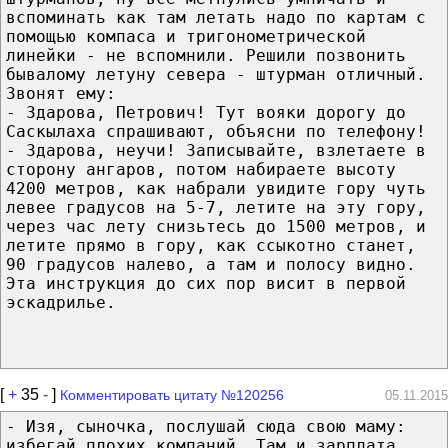
вспоминать как там летать надо по картам с
помощью компаса и тригонометрической
линейки - не вспомнили. Решили позвонить
бывалому летуну севера - штурман отличный.
Звонят ему:
- Здарова, Петрович! Тут вояки дорогу до
Саскылаха спрашивают, объясни по телефону!
- Здарова, неучи! Записывайте, взлетаете в
сторону ангаров, потом набираете высоту
4200 метров, как набрали увидите гору чуть
левее градусов на 5-7, летите на эту гору,
через час лету снизьтесь до 1500 метров, и
летите прямо в гору, как ссыкотно станет,
90 градусов налево, а там и полосу видно.
Эта инструкция до сих пор висит в первой
эскадрилье.
[
+
35
-
]
Комментировать цитату №120256
05.11.2015
- Изя, сыночка, послушай сюда свою маму:
избегай плохих компаний. Там и зарплата