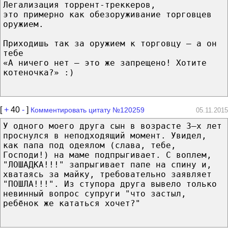
Легализация торрент-треккеров,
это примерно как обезоруживание торговцев
оружием.
Приходишь так за оружием к торговцу — а он
тебе
«А ничего нет — это же запрещено! Хотите
котеночка?» :)
[
+
40
-
]
Комментировать цитату №120259
05.11.2015
У одного моего друга сын в возрасте 3–х лет
проснулся в неподходящий момент. Увидел,
как папа под одеялом (слава, тебе,
Господи!) на маме подпрыгивает. С воплем,
"ЛОШАДКА!!!" запрыгивает папе на спину и,
хватаясь за майку, требовательно заявляет
"ПОШЛА!!!". Из ступора друга вывело только
невинный вопрос супруги "что застыл,
ребёнок же кататься хочет?"