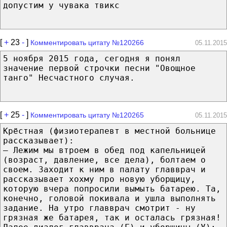
допустим у чувака твикс
[
+
23
-
]
Комментировать цитату №120266
05.11.2015
5 ноября 2015 года, сегодня я понял
значение первой строчки песни "Овощное
танго" Несчастного случая.
[
+
25
-
]
Комментировать цитату №120265
05.11.2015
Крёстная (физиотерапевт в местной больнице
рассказывает):
— Лежим мы втроем в обед под капельницей
(возраст, давление, все дела), болтаем о
своем. Заходит к ним в палату главврач и
рассказывает хохму про новую уборщицу,
которую вчера попросили вымыть батарею. Та,
конечно, головой покивала и ушла выполнять
задание. На утро главврач смотрит - ну
грязная же батарея, так и осталась грязная!