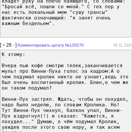
кладет руку на плечо паяющего, со словами:
"Бросай всё, пошли со мной." С тех пор у
нас есть локальный мем "сушу трансы"
фактически означающий: "я занят очень
важным бездельем".
[
+
28
-
]
Комментировать цитату №120270
05.11.2015
К этому:
Вчера пью кофе смотрю телек,заканчивается
мульт про Винни-Пуха голос за кадром:А о
чем подумал кролик никто не узнает,ведь это
был очень воспитанный кролик. Блин,о чем же
он таком подумал?
Винни-Пух застрял. Ждать, чтобы он похудел,
надо было неделю, по словам Кролика. Но!
Тут Винни-Пух чихнул, балкон упал, Винни-
Пух вздрогнул(!) и сказал: "Кажется, я
похудел..." Думаю, о чём подумал Кролик,
увидев после этого свою нору, и так всем