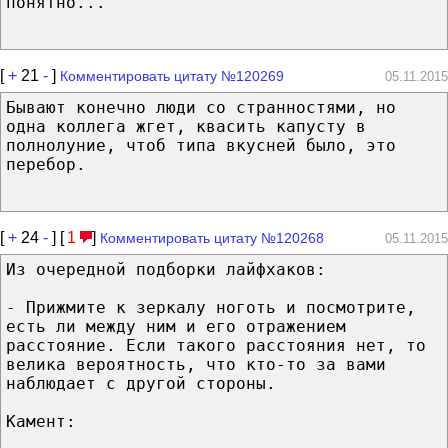
понятно...
[
+
21
-
]
Комментировать цитату №120269
05.11.2015
Бывают конечно люди со странностями, но
одна коллега жгет, квасить капусту в
полнолуние, чтоб типа вкусней было, это
перебор.
[
+
24
-
] [
1
]
Комментировать цитату №120268
05.11.2015
Из очередной подборки лайфхаков:
- Прижмите к зеркалу ноготь и посмотрите,
есть ли между ним и его отражением
расстояние. Если такого расстояния нет, то
велика вероятность, что кто-то за вами
наблюдает с другой стороны.
Камент: