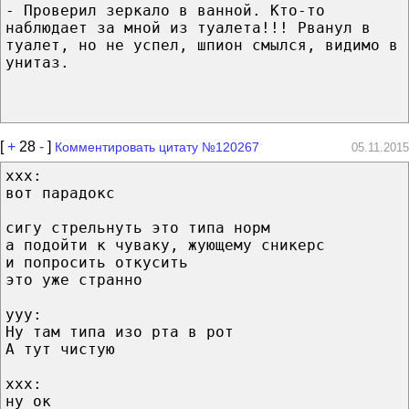
- Проверил зеркало в ванной. Кто-то
наблюдает за мной из туалета!!! Рванул в
туалет, но не успел, шпион смылся, видимо в
унитаз.
[
+
28
-
]
Комментировать цитату №120267
05.11.2015
xxx:
вот парадокс
сигу стрельнуть это типа норм
а подойти к чуваку, жующему сникерс
и попросить откусить
это уже странно
yyy:
Ну там типа изо рта в рот
А тут чистую
xxx:
ну ок