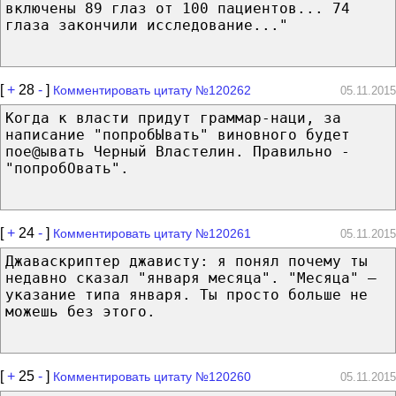
включены 89 глаз от 100 пациентов... 74
глаза закончили исследование..."
[
+
28
-
]
Комментировать цитату №120262
05.11.2015
Когда к власти придут граммар-наци, за
написание "попробЫвать" виновного будет
пое@ывать Черный Властелин. Правильно -
"попробОвать".
[
+
24
-
]
Комментировать цитату №120261
05.11.2015
Джаваскриптер джависту: я понял почему ты
недавно сказал "января месяца". "Месяца" —
указание типа января. Ты просто больше не
можешь без этого.
[
+
25
-
]
Комментировать цитату №120260
05.11.2015