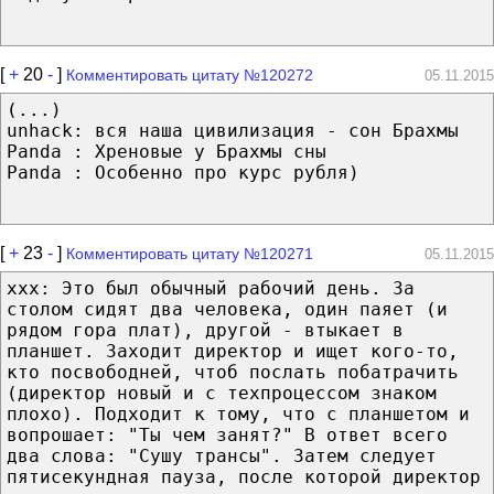
[
+
20
-
]
Комментировать цитату №120272
05.11.2015
(...)
unhack: вся наша цивилизация - сон Брахмы
Panda : Хреновые у Брахмы сны
Panda : Особенно про курс рубля)
[
+
23
-
]
Комментировать цитату №120271
05.11.2015
хxх: Это был обычный рабочий день. За
столом сидят два человека, один паяет (и
рядом гора плат), другой - втыкает в
планшет. Заходит директор и ищет кого-то,
кто посвободней, чтоб послать побатрачить
(директор новый и с техпроцессом знаком
плохо). Подходит к тому, что с планшетом и
вопрошает: "Ты чем занят?" В ответ всего
два слова: "Сушу трансы". Затем следует
пятисекундная пауза, после которой директор