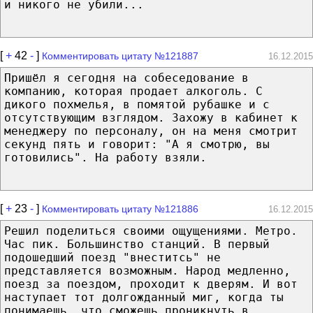
и никого не убили...
[
+
42
-
]
Комментировать цитату №121887
16.12.2015
Пришёл я сегодня на собеседование в
компанию, которая продает алкоголь. С
дикого похмелья, в помятой рубашке и с
отсутствующим взглядом. Захожу в кабинет к
менеджеру по персоналу, он на меня смотрит
секунд пять и говорит: "А я смотрю, вы
готовились". На работу взяли.
[
+
23
-
]
Комментировать цитату №121886
16.12.2015
Решил поделиться своими ощущениями. Метро.
Час пик. Большинство станций. В первый
подошедший поезд "внеститсь" не
представляется возможным. Народ медленно,
поезд за поездом, проходит к дверям. И вот
наступает тот долгожданный миг, когда ты
понимаешь, что сможешь проникнуть в