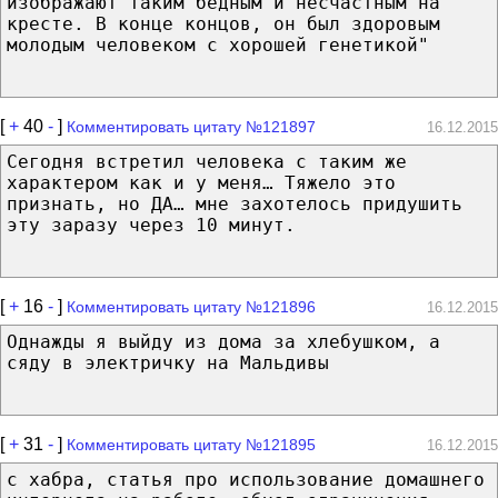
изображают таким бедным и несчастным на
кресте. В конце концов, он был здоровым
молодым человеком с хорошей генетикой"
[
+
40
-
]
Комментировать цитату №121897
16.12.2015
Сегодня встретил человека с таким же
характером как и у меня… Тяжело это
признать, но ДА… мне захотелось придушить
эту заразу через 10 минут.
[
+
16
-
]
Комментировать цитату №121896
16.12.2015
Однажды я выйду из дома за хлебушком, а
сяду в электричку на Мальдивы
[
+
31
-
]
Комментировать цитату №121895
16.12.2015
с хабра, статья про использование домашнего