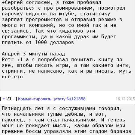
+Сергей согласен, я тоже пробовал
разобраться с прогромированием, посмотрел
парочку видосов на ютубе, статистику
зарплат прогромистов и отправил резюме в
многа ит компаний, но со мной так и не
связались. Так что кидалово эти
прогаммисты, да и какой дурак им будет
платить от 1000 долларов
Андрей 3 минуты назад
Petr +1 а я попробовал почитать книгу по
яве, штобы писать игры, а там какието инты,
стринги, не написано, как игры писать. муть
всё ето
[
+
21
-
]
Комментировать цитату №121888
16.12.2015
Пятнадцать лет я с сослуживцами говорил,
что начальники тупые дебилы, и вот,
наконец, я сам стал начальником. И теперь
меня не покидает мысль, каким образом мои
прежние боссы управляли этим стадом баранов