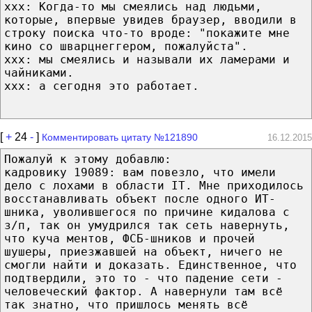
ххх: Когда-то мы смеялись над людьми,
которые, впервые увидев браузер, вводили в
строку поиска что-то вроде: "покажите мне
кино со шварцнеггером, пожалуйста".
ххх: мы смеялись и называли их ламерами и
чайниками.
ххх: а сегодня это работает.
[
+
24
-
]
Комментировать цитату №121890
16.12.2015
Пожалуй к этому добавлю:
кадровику 19089: вам повезло, что имели
дело с лохами в области IT. Мне приходилось
восстанавливать объект после одного ИТ-
шника, уволившегося по причине кидалова с
з/п, так он умудрился так сеть навернуть,
что куча ментов, ФСБ-шников и прочей
шушеры, приезжавшей на объект, ничего не
смогли найти и доказать. Единственное, что
подтвердили, это то - что падение сети -
человеческий фактор. А навернули там всё
так знатно, что пришлось менять всё