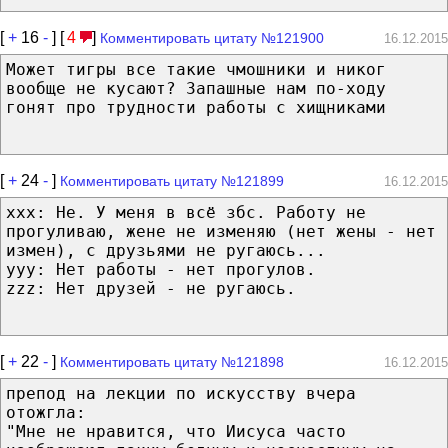
[
+
16
-
] [
4
]
Комментировать цитату №121900
16.12.2015
Может тигры все такие чмошники и никог
вообще не кусают? Запашные нам по-ходу
гонят про трудности работы с хищниками
[
+
24
-
]
Комментировать цитату №121899
16.12.2015
xxx: Не. У меня в всё збс. Работу не
прогуливаю, жене не изменяю (нет жены - нет
измен), с друзьями не ругаюсь...
yyy: Нет работы - нет прогулов.
zzz: Нет друзей - не ругаюсь.
[
+
22
-
]
Комментировать цитату №121898
16.12.2015
препод на лекции по искусству вчера
отожгла:
"Мне не нравится, что Иисуса часто