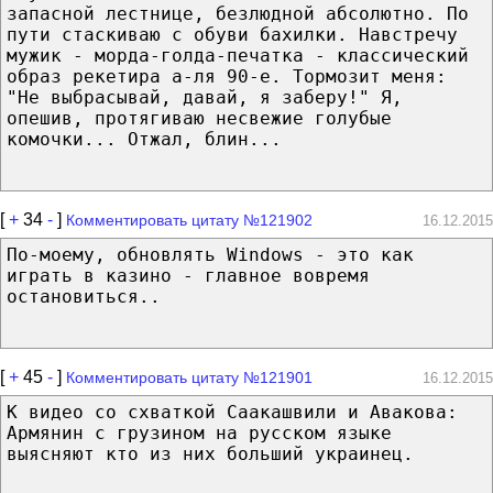
запасной лестнице, безлюдной абсолютно. По
пути стаскиваю с обуви бахилки. Навстречу
мужик - морда-голда-печатка - классический
образ рекетира а-ля 90-е. Тормозит меня:
"Не выбрасывай, давай, я заберу!" Я,
опешив, протягиваю несвежие голубые
комочки... Отжал, блин...
[
+
34
-
]
Комментировать цитату №121902
16.12.2015
По-моему, обновлять Windows - это как
играть в казино - главное вовремя
остановиться..
[
+
45
-
]
Комментировать цитату №121901
16.12.2015
К видео со схваткой Саакашвили и Авакова:
Армянин с грузином на русском языке
выясняют кто из них больший украинец.