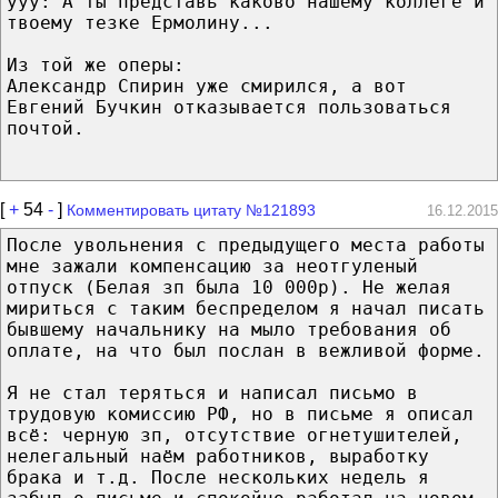
yyy: А ты представь каково нашему коллеге и
твоему тезке Ермолину...
Из той же оперы:
Александр Спирин уже смирился, а вот
Евгений Бучкин отказывается пользоваться
почтой.
[
+
54
-
]
Комментировать цитату №121893
16.12.2015
После увольнения с предыдущего места работы
мне зажали компенсацию за неотгуленый
отпуск (Белая зп была 10 000р). Не желая
мириться с таким беспределом я начал писать
бывшему начальнику на мыло требования об
оплате, на что был послан в вежливой форме.
Я не стал теряться и написал письмо в
трудовую комиссию РФ, но в письме я описал
всё: черную зп, отсутствие огнетушителей,
нелегальный наём работников, выработку
брака и т.д. После нескольких недель я