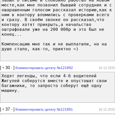
забыл о письме и спокойно работал на новом
месте,как мне позвонил бывший сотрудник и с
ошарашенным голосом рассказал историю,как к
ним в контору вломились с проверками всего
и сразу. В своём звонке он рассказал,что
контору хотят прикрыть,а начальство
оштрафовали уже на 200 000р и это был не
конец...
Компенсацию мне так и не выплатили, но на
душе стало, как-то, приятно =)
[
+
30
-
]
Комментировать цитату №121892
16.12.2015
Ходят легенды, что если 4-6 водителей
Жигулей соберутся вместе и опустошат свои
багажники, то запросто соберут ещё одну
машину.
[
+
37
-
]
Комментировать цитату №121891
16.12.2015