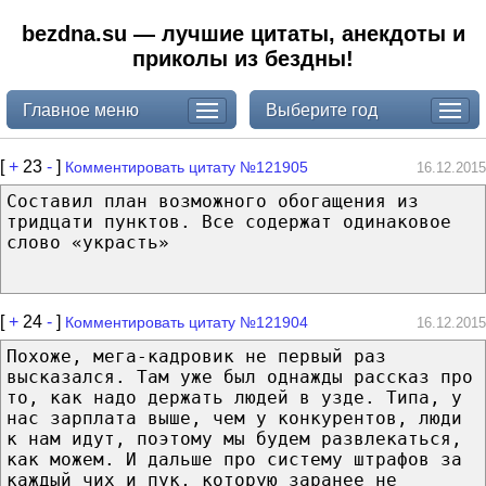
bezdna.su — лучшие цитаты, анекдоты и
приколы из бездны!
Главное меню
Выберите год
[
+
23
-
]
Комментировать цитату №121905
16.12.2015
Составил план возможного обогащения из
тридцати пунктов. Все содержат одинаковое
слово «украсть»
[
+
24
-
]
Комментировать цитату №121904
16.12.2015
Похоже, мега-кадровик не первый раз
высказался. Там уже был однажды рассказ про
то, как надо держать людей в узде. Типа, у
нас зарплата выше, чем у конкурентов, люди
к нам идут, поэтому мы будем развлекаться,
как можем. И дальше про систему штрафов за
каждый чих и пук, которую заранее не