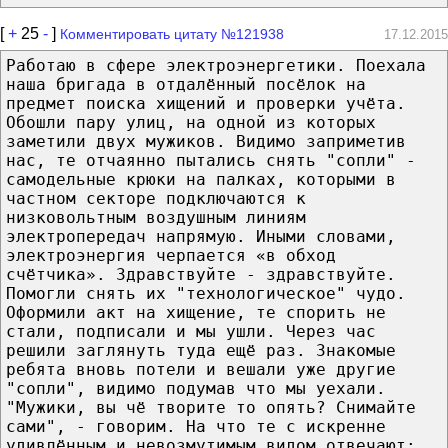
[
+
25
-
]
Комментировать цитату №121938
17.12.2015
Работаю в сфере электроэнергетики. Поехала
наша бригада в отдалённый посёлок на
предмет поиска хищений и проверки учёта.
Обошли пару улиц, на одной из которых
заметили двух мужиков. Видимо заприметив
нас, те отчаянно пытались снять "сопли" -
самодельные крюки на палках, которыми в
частном секторе подключаются к
низковольтным воздушным линиям
электропередач напрямую. Иными словами,
электроэнергия черпается «в обход
счётчика». Здравствуйте - здравствуйте.
Помогли снять их "технологическое" чудо.
Оформили акт на хищение, те спорить не
стали, подписали и мы ушли. Через час
решили заглянуть туда ещё раз. Знакомые
ребята вновь потели и вешали уже другие
"сопли", видимо подумав что мы уехали.
"Мужики, вы чё творите то опять? Снимайте
сами", - говорим. На что те с искренне
удивлённым и невозмутимым видом отвечают: