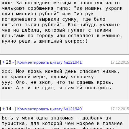
xxx: За последние месяцы в новостях часто
мелькают сообщения типа: "из машины украли
один миллион рублей" или "из рук
потерпевшего вырвали сумку, где было
пятьсот тысяч рублей". Кто-нибудь укажите
мне на дебила, который гуляет с такими
деньгами по городу или оставляет в машине,
нужно решить жилищный вопрос:)
[
+
25
-
]
Комментировать цитату №121941
17.12.2015
хxх: Моя кровь каждый день спасает жизнь,
по крайней мере, одному человеку.
yyy: Ого, не знал, что ты сдаешь кровь.
хxх: А я и не сдаю, я сам ей пользуюсь.
[
+
14
-
]
Комментировать цитату №121940
17.12.2015
Есть у меня одна знакомая - долбанутая
туристка, для которой чем мокрее и грязнее
выходные/отпуск, тем лучше. Недавно она