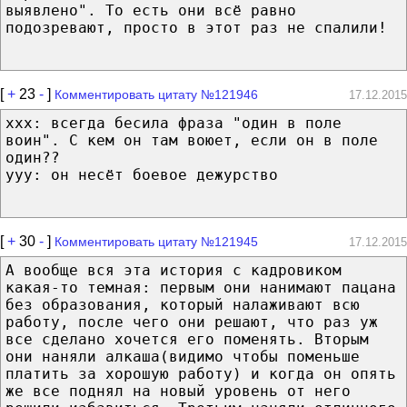
выявлено". То есть они всё равно
подозревают, просто в этот раз не спалили!
[
+
23
-
]
Комментировать цитату №121946
17.12.2015
xxx: всегда бесила фраза "один в поле
воин". С кем он там воюет, если он в поле
один??
yyy: он несёт боевое дежурство
[
+
30
-
]
Комментировать цитату №121945
17.12.2015
А вообще вся эта история с кадровиком
какая-то темная: первым они нанимают пацана
без образования, который налаживают всю
работу, после чего они решают, что раз уж
все сделано хочется его поменять. Вторым
они наняли алкаша(видимо чтобы поменьше
платить за хорошую работу) и когда он опять
же все поднял на новый уровень от него