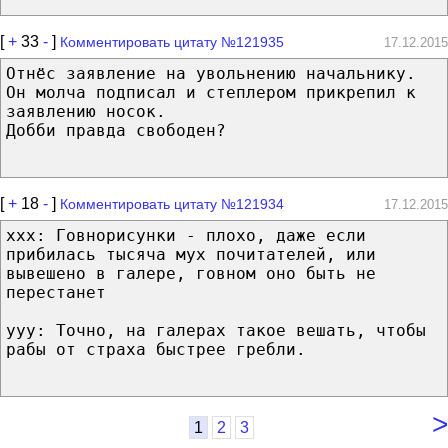
[
+
33
-
]
Комментировать цитату №121935
17.12.2015
Отнёс заявление на увольнению начальнику.
Он молча подписал и степлером прикрепил к
заявлению носок.
Добби правда свободен?
[
+
18
-
]
Комментировать цитату №121934
17.12.2015
ххх: Говнорисунки - плохо, даже если
прибилась тысяча мух почитателей, или
вывешено в галере, говном оно быть не
перестанет
yyy: Точно, на галерах такое вешать, чтобы
рабы от страха быстрее гребли.
>
1
2
3