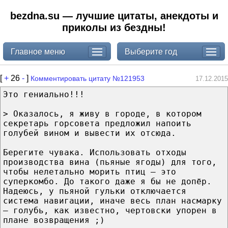
bezdna.su — лучшие цитаты, анекдоты и
приколы из бездны!
Главное меню
Выберите год
[
+
26
-
]
Комментировать цитату №121953
17.12.2015
Это гениально!!!
> Оказалось, я живу в городе, в котором
секретарь горсовета предложил напоить
голубей вином и вывести их отсюда.
Берегите чувака. Использовать отходы
производства вина (пьяные ягоды) для того,
чтобы нелетально морить птиц — это
суперкомбо. До такого даже я бы не допёр.
Надеюсь, у пьяной гульки отключается
система навигации, иначе весь план насмарку
— голубь, как известно, чертовски упорен в
плане возвращения ;)