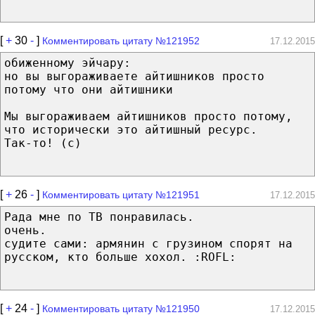
[
+
30
-
]
Комментировать цитату №121952
17.12.2015
обиженному эйчару:
но вы выгораживаете айтишников просто
потому что они айтишники
Мы выгораживаем айтишников просто потому,
что исторически это айтишный ресурс.
Так-то! (с)
[
+
26
-
]
Комментировать цитату №121951
17.12.2015
Рада мне по ТВ понравилась.
очень.
судите сами: армянин с грузином спорят на
русском, кто больше хохол. :ROFL:
[
+
24
-
]
Комментировать цитату №121950
17.12.2015