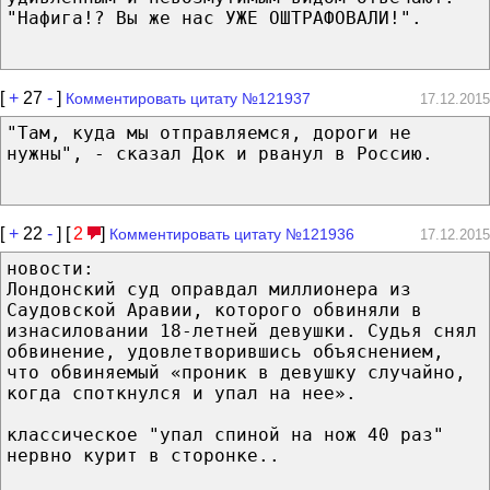
"Нафига!? Вы же нас УЖЕ ОШТРАФОВАЛИ!".
[
+
27
-
]
Комментировать цитату №121937
17.12.2015
"Там, куда мы отправляемся, дороги не
нужны", - сказал Док и рванул в Россию.
[
+
22
-
] [
2
]
Комментировать цитату №121936
17.12.2015
новости:
Лондонский суд оправдал миллионера из
Саудовской Аравии, которого обвиняли в
изнасиловании 18-летней девушки. Судья снял
обвинение, удовлетворившись объяснением,
что обвиняемый «проник в девушку случайно,
когда споткнулся и упал на нее».
классическое "упал спиной на нож 40 раз"
нервно курит в сторонке..