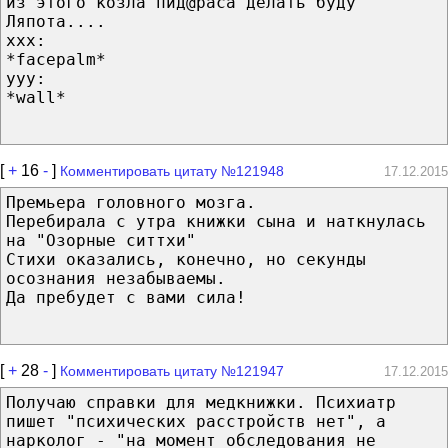
из этого козла пид@раса делать буду"
Ляпота....
ххх:
*facepalm*
yyy:
*wall*
[
+
16
-
]
Комментировать цитату №121948
17.12.2015
Премьера головного мозга.
Перебирала с утра книжки сына и наткнулась
на "Озорные ситтхи"
Стихи оказались, конечно, но секунды
осознания незабываемы.
Да пребудет с вами сила!
[
+
28
-
]
Комментировать цитату №121947
17.12.2015
Получаю справки для медкнижки. Психиатр
пишет "психических расстройств нет", а
нарколог - "на момент обследования не