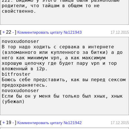
222: Видимо у этого тайца были разнополые
родители, что тайцам в общем то не
свойственно.
[
+
22
-
]
Комментировать цитату №121943
17.12.2015
novoxudonoser
В тор надо ходить с сервака в интернете
(взломанного или купленного за битки) а до
него как минимум vpn, а как максимум
хорошую цепочку где будет пару vpn и тор
вложенный в i2p.
bitfroster
Боюсь себе представить, как вы перед сексом
предохраняетесь.
novoxudonoser
Если бы он у меня бы только был хных, хнык
(убежал)
[
+
19
-
]
Комментировать цитату №121942
17.12.2015