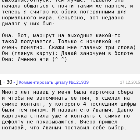
начала общаться с почти таким же парнем, и
теперь я считаю их обоих потерянными для
нормального мира. Серьёзно, вот недавно
диалог у них был:
Она: Вот, маршрут на выходные какой-то
такой получается. Только с ночёвкой не
очень понятно. Скажи мне главных три слова)
Он (глянув карту): Давай заночуем в болоте
Она: Именно эти (^_^)
[
+
30
-
]
Комментировать цитату №121939
17.12.2015
Много лет назад у меня была карточка сбера
и чтобы не запоминать ее пин, я сделал на
симке контакт, у которого 4 последних цифры
были тем пином. И назвал его Иваныч. Давно
карточка сгнила уже и контакты с симки по
дефолту не показываются. Вчера пришел
нотифай, что Иваныч поставил себе вибер.