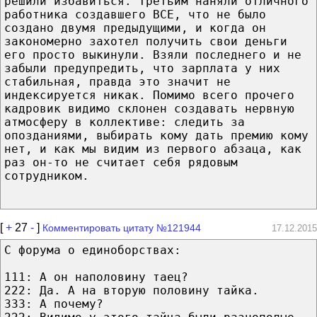
решили избавиться. Третьим наняли отличного
работника создавшего ВСЕ, что не было
создано двумя предыдущими, и когда он
закономерно захотел получить свои деньги
его просто выкинули. Взяли последнего и не
забыли предупредить, что зарплата у них
стабильная, правда это значит не
индексируется никак. Помимо всего прочего
кадровик видимо склонен создавать нервную
атмосферу в коллективе: следить за
опозданиями, выбирать кому дать премию кому
нет, и как мы видим из первого абзаца, как
раз он-то не считает себя рядовым
сотрудником.
[
+
27
-
]
Комментировать цитату №121944
17.12.2015
С форума о единоборствах:
111: А он наполовину таец?
222: Да. А на вторую половину тайка.
333: А почему?