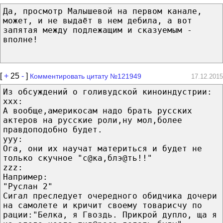
Да, просмотр Малышевой на первом канале,
может, и не выдаёт в нем дебила, а вот
запятая между подлежащим и сказуемым -
вполне!
[
+
25
-
]
Комментировать цитату №121949
17.12.2015
Из обсуждений о голивудской киноиндустрии:
ххх:
А вообще,америкосам надо брать русских
актеров на русские роли,ну мол,более
правдоподобно будет.
ууу:
Ога, они их научат материться и будет не
только скучное "с@ка,блэ@ть!!"
zzz:
Например:
"Руслан 2"
Сигал преследует очередного обидчика дочери
на самолете и кричит своему товарисчу по
рации:"Белка, я Гвоздь. Прикрой дупло, ща я