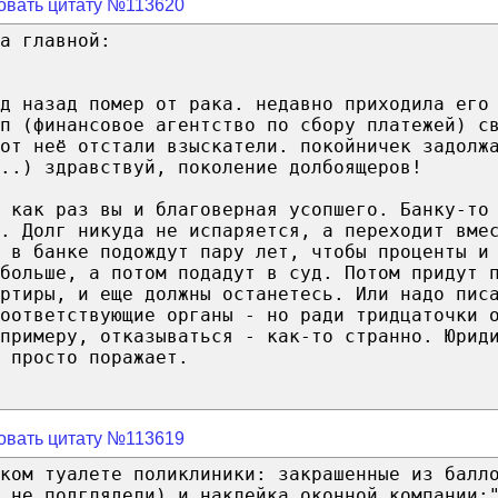
овать цитату №113620
а главной:
д назад помер от рака. недавно приходила его
п (финансовое агентство по сбору платежей) с
от неё отстали взыскатели. покойничек задолж
..) здравствуй, поколение долбоящеров!
т как раз вы и благоверная усопшего. Банку-то
. Долг никуда не испаряется, а переходит вме
 в банке подождут пару лет, чтобы проценты и
больше, а потом подадут в суд. Потом придут 
ртиры, и еще должны останетесь. Или надо пис
оответствующие органы - но ради тридцаточки 
примеру, отказываться - как-то странно. Юрид
 просто поражает.
овать цитату №113619
ком туалете поликлиники: закрашенные из балл
 не подглядели) и наклейка оконной компании: