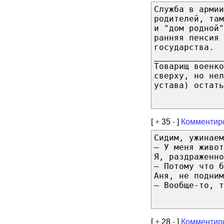
Служба в армии
родителей, там
и "дом родной"
ранняя пенсия 
государства.
______________
Товарищ военко
сверху, но нел
устава) остать
[
+
35
-
]
Комментир
Сидим, ужинаем
— У меня живот
Я, раздраженно
— Потому что б
Аня, не подним
— Вообще-то, т
[
+
28
-
]
Комментир