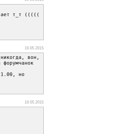
вает т_т (((((
19.05.2015
 никогда, вон,
а форумчанок
21.00, но
19.05.2015