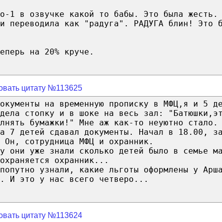
бо-1 в озвучке какой то бабы. Это была жесть.
и переводила как "радуга". РАДУГА блин! Это 
еперь на 20% круче.
овать цитату №113625
окументы на временную прописку в МФЦ,я и 5 д
дела стопку и в шоке на весь зал: "Батюшки,э
лнять бумажки!" Мне аж как-то неуютно стало.
а 7 детей сдавал документы. Начал в 18.00, з
 Он, сотрудница МФЦ и охранник.
у они уже знали сколько детей было в семье м
охраняется охранник...
попутно узнали, какие льготы оформлены у Арш
. И это у нас всего четверо...
овать цитату №113624