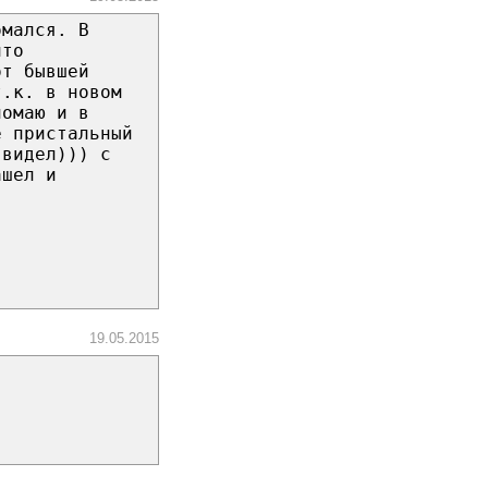
омался. В
что
от бывшей
т.к. в новом
ломаю и в
е пристальный
 видел))) с
ашел и
19.05.2015