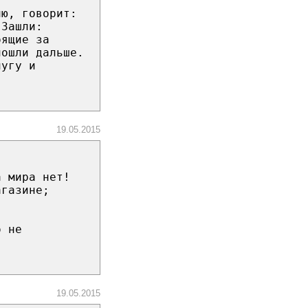
ию, говорит:
 Зашли:
оящие за
пошли дальше.
лугу и
19.05.2015
а мира нет!
агазине;
о не
19.05.2015