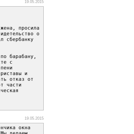
19.05.2015
 жена, просила
видетельство о
ал сбербанку
 по барабану,
сте с
 пени
приставы и
ать отказ от
от части
ическая
19.05.2015
ончика окна
"Мы делаем