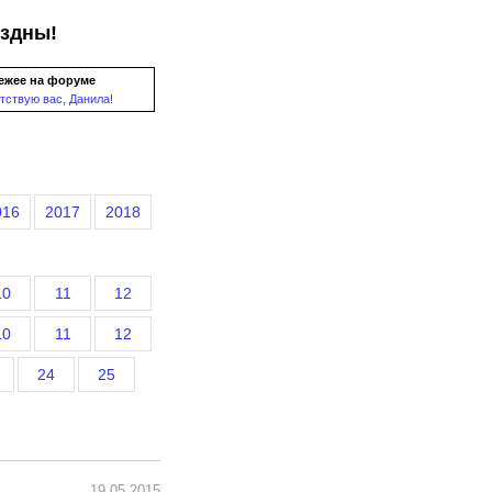
ездны!
ежее на форуме
тствую вас, Данила!
016
2017
2018
10
11
12
10
11
12
24
25
19.05.2015