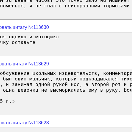
м за девять часов? Это точно было на машине?
поменьше, я не гнал с неисправными тормозами
овать цитату №113630
оя одежда и мотоцикл
чку оставьте
овать цитату №113629
обсуждение школьных издевательств, комментар
 был один мальчик, который подкрадывался тих
, и зажимал одной рукой нос, а второй рот и 
 одна девочка не высморкалась ему в руку. Бо
5 г.»
овать цитату №113628