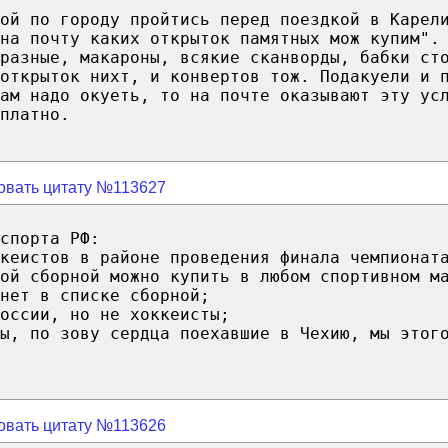
ой по городу пройтись перед поездкой в Карел
на почту каких открыток памятных мож купим".
разные, макароны, всякие сканворды, бабки ст
 открыток нихт, и конвертов тож. Подакуели и 
ам надо окуеть, то на почте оказывают эту ус
платно.
овать цитату №113627
спорта РФ:
кеистов в районе проведения финала чемпионат
ой сборной можно купить в любом спортивном м
нет в списке сборной;
оссии, но не хоккеисты;
ы, по зову сердца поехавшие в Чехию, мы этог
овать цитату №113626