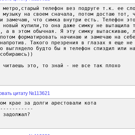
 метро,старый телефон вез подруге т.к. ее сл
 музыку на своем сначала, потом достаю тот, 
и замечаю, что симка внутри есть. Телефон эт
 новый купили,то она даже симку не вытащила 
, а в этом обычная. Я эту симку вытаскиваю, 
 потом форматировать начинаю и замечаю на себ
напротив. Такого презрения в глазах я еще не
о выглядело будто бы я телефон спиздил или н
собираюсь))
 читаешь это, то знай - не все так плохо
овать цитату №113621
ом крае за долги арестовали кота
-----------
 задолжал?