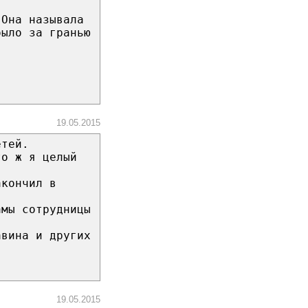
 Она называла
было за гранью
19.05.2015
етей.
то ж я целый
акончил в
амы сотрудницы
авина и других
19.05.2015