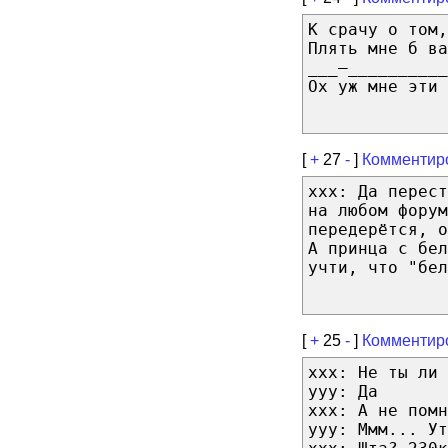
К срачу о том,
Плять мне б ва
___–__________
Ох уж мне эти 
[
+
27
-
]
Комментир
xxx: Да перест
на любом форум
передерётся, о
А принца с бел
учти, что "бел
[
+
25
-
]
Комментир
xxx: Не ты ли 
yyy: Да
xxx: А не помн
yyy: Ммм... Ут