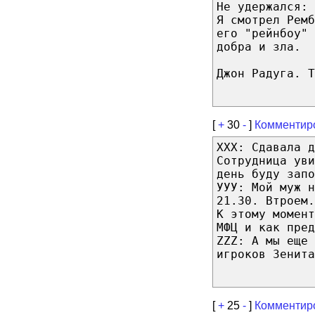
Не удержался:
Я смотрел Рем
его "рейнбоу" 
добра и зла.
Джон Радуга. Т
[
+
30
-
]
Комментир
ХХХ: Сдавала д
Сотрудница уви
день буду запо
УУУ: Мой муж н
21.30. Втроем.
К этому момент
МФЦ и как пред
ZZZ: А мы еще 
игроков Зенита
[
+
25
-
]
Комментир