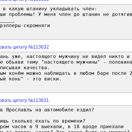
 в какую штанину укладывать член:
ши проблемы! У меня член до штанин не дотяги
_____
рэпперы-скромняги
овать цитату №113632
ань уже, настоящего мужчину не видел никто и
е объяви тему "настоящего мужчины" - половин
писывая качества.
ым конём можно наблюдать в любом баре после 
ый конь" - это виски.
овать цитату №113631
в Ярославль на автомобиле ездил?
ишь сколько ехать по времени?
ром часов в 9 выехали, в 18 вроде приехали