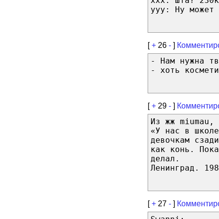
xxx: Шта? 230к
yyy: Ну может 
[
+
26
-
]
Комментир
- Нам нужна тв
- хоть космети
[
+
29
-
]
Комментир
Из жж miumau, 
«У нас в школе
девочкам сзади
как конь. Пока
делал.
Ленинград. 198
[
+
27
-
]
Комментир