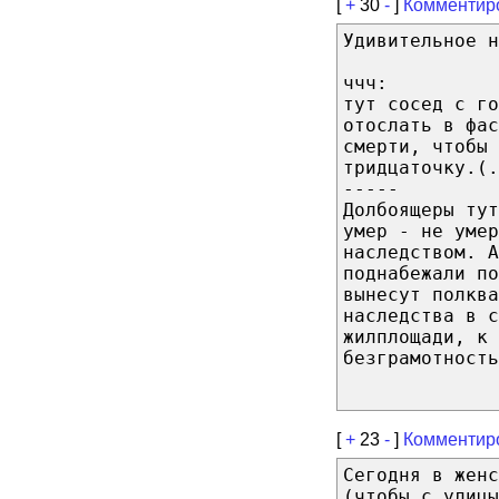
[
+
30
-
]
Комментир
Удивительное н
ччч:
тут сосед с го
отослать в фас
смерти, чтобы 
тридцаточку.(.
-----
Долбоящеры ту
умер - не умер
наследством. А
поднабежали по
вынесут полква
наследства в с
жилплощади, к 
безграмотность
[
+
23
-
]
Комментир
Сегодня в женс
(чтобы с улицы