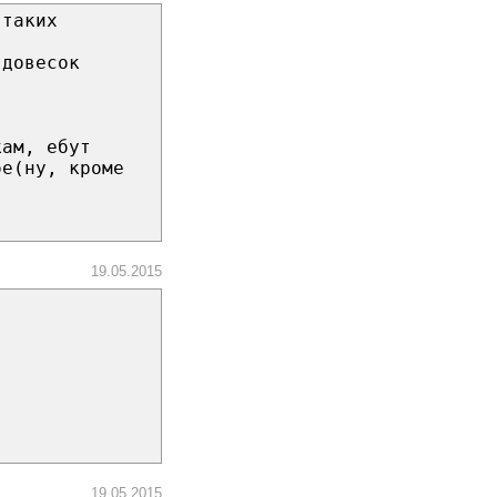
 таких
 довесок
кам, ебут
ое(ну, кроме
19.05.2015
19.05.2015