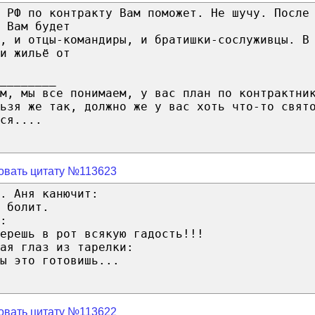
 РФ по контракту Вам поможет. Не шучу. После
 Вам будет
, и отцы-командиры, и братишки-сослуживцы. В
и жильё от
________
м, мы все понимаем, у вас план по контрактни
ьзя же так, должно же у вас хоть что-то свят
ся....
овать цитату №113623
. Аня канючит:
 болит.
:
ерешь в рот всякую гадость!!!
ая глаз из тарелки:
ы это готовишь...
овать цитату №113622