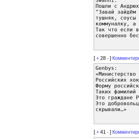
Swanni:
Пошли с Андрюх
"Завай зайдём 
тушняк, соусы 
коммуналку, а
Так что если в
совершенно бес
[
+
28
-
]
Комментир
Genbys:
«Министерство 
Российских хок
Форму российск
Таких фамилий 
Это граждане Р
Это добровольц
скрывали…»
[
+
41
-
]
Комментир