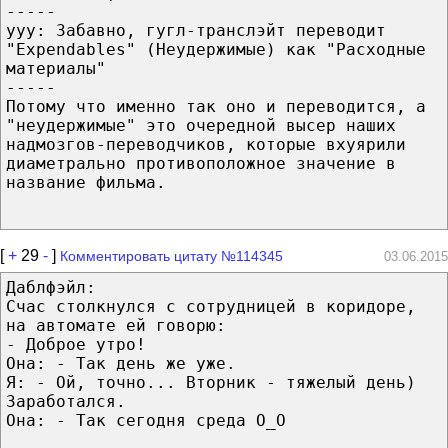
-----
yyу: Забавно, гугл-транслэйт переводит
"Expendables" (Неудержимые) как "Расходные
материалы"
-----
Потому что именно так оно и переводится, а
"неудержимые" это очередной высер наших
надмозгов-переводчиков, которые вхуярили
диаметрально противоположное значение в
название фильма.
[
+
29
-
]
Комментировать цитату №114345
03.06.2015
Даблфэйл:
Счас столкнулся с сотрудницей в коридоре,
на автомате ей говорю:
- Доброе утро!
Она: - Так день же уже.
Я: - Ой, точно... Вторник - тяжелый день)
Заработался.
Она: - Так сегодня среда О_О