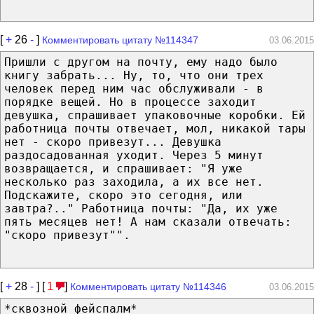
[
+
26
-
]
Комментировать цитату №114347
03.06.2015
Пришли с другом на почту, ему надо было
книгу забрать... Ну, то, что они трех
человек перед ним час обслуживали - в
порядке вещей. Но в процессе заходит
девушка, спрашивает упаковочные коробки. Ей
работница почты отвечает, мол, никакой тары
нет - скоро привезут... Девушка
раздосадованная уходит. Через 5 минут
возвращается, и спрашивает: "Я уже
несколько раз заходила, а их все нет.
Подскажите, скоро это сегодня, или
завтра?.." Работница почты: "Да, их уже
пять месяцев нет! А нам сказали отвечать:
"скоро привезут"".
[
+
28
-
] [
1
]
Комментировать цитату №114346
03.06.2015
*сквозной фейспалм*