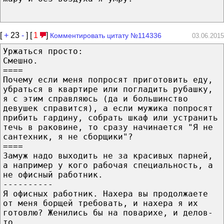
[
+
23
-
] [
1
]
Комментировать цитату №114336
03.06.2015
Уржаться просто:
Смешно.
====
Почему если меня попросят приготовить еду,
убраться в квартире или погладить рубашку,
я с этим справляюсь (да и большинство
девушек справится), а если мужика попросят
прибить гардину, собрать шкаф или устранить
течь в раковине, то сразу начинается "Я не
сантехник, я не сборщики"?
====
Замуж надо выходить не за красивых парней,
а например у кого рабочая специальность, а
не офисный работник.
----------
Я офисных работник. Нахера вы продолжаете
от меня борщей требовать, и нахера я их
готовлю? Женились бы на поварихе, и делов-
то.