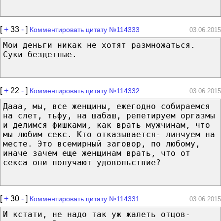
[
+
33
-
]
Комментировать цитату №114333
03.06.2015
Мои деньги никак не хотят размножаться.
Суки бездетные.
[
+
22
-
]
Комментировать цитату №114332
03.06.2015
Дааа, мы, все женщины, ежегодно собираемся
на слет, тьфу, на шабаш, репетируем оргазмы
и делимся фишками, как врать мужчинам, что
мы любим секс. Кто отказывается- линчуем на
месте. Это всемирный заговор, по любому,
иначе зачем еще женщинам врать, что от
секса они получают удовольствие?
[
+
30
-
]
Комментировать цитату №114331
03.06.2015
И кстати, не надо так уж жалеть отцов-