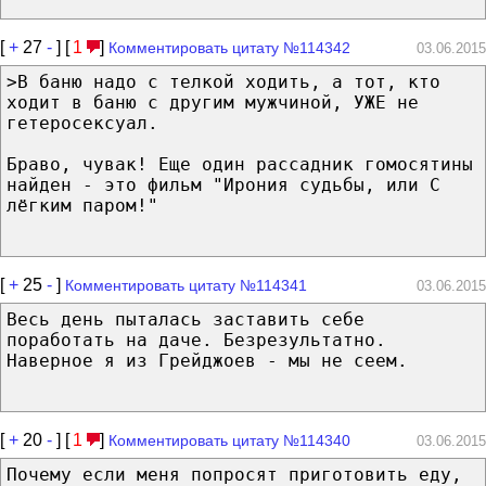
[
+
27
-
] [
1
]
Комментировать цитату №114342
03.06.2015
>В баню надо с телкой ходить, а тот, кто
ходит в баню с другим мужчиной, УЖЕ не
гетеросексуал.
Браво, чувак! Еще один рассадник гомосятины
найден - это фильм "Ирония судьбы, или С
лёгким паром!"
[
+
25
-
]
Комментировать цитату №114341
03.06.2015
Весь день пыталась заставить себе
поработать на даче. Безрезультатно.
Наверное я из Грейджоев - мы не сеем.
[
+
20
-
] [
1
]
Комментировать цитату №114340
03.06.2015
Почему если меня попросят приготовить еду,