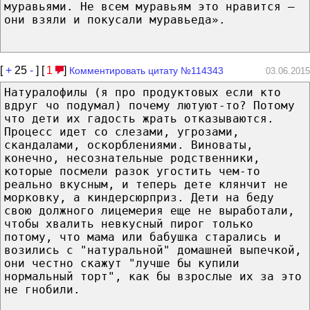
муравьями. Не всем муравьям это нравится —
они взяли и покусали муравьеда».
[
+
25
-
] [
1
]
Комментировать цитату №114343
03.06.2015
Натуралофилы (я про продуктовых если кто
вдруг чо подумал) почему лютуют-то? Потому
что дети их гадость жрать отказываются.
Процесс идет со слезами, угрозами,
скандалами, оскорблениями. Виноваты,
конечно, несознательные родственники,
которые посмели разок угостить чем-то
реально вкусным, и теперь дете клянчит не
морковку, а киндерсюрприз. Дети на беду
свою должного лицемерия еще не выработали,
чтобы хвалить невкусный пирог только
потому, что мама или бабушка старались и
возились с "натуральной" домашней выпечкой,
они честно скажут "лучше бы купили
нормальный торт", как бы взрослые их за это
не гнобили.