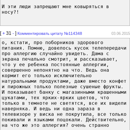
И эти люди запрещают мне ковыряться в
носу?!
[
+
31
-
]
Комментировать цитату №114348
03.06.2015
о, кстати, про поборников здорового
питания. Помню, довелось кусок телепередачи
про аллергию случайно увидеть. Дама с
экрана печально смотрит, и рассказывает,
что у ее ребенка постоянные аллергии,
совершенно непонятно на что. Ведь она
кормит его только исключительно
натуральными продуктами, даже вместо конфет
и пирожных только полезные сушеные фрукты.
И показывает банку с магазинными крашенными
цукатами, тех ярких-ярких цветов, что
только в темноте не светятся, все их видели
наверняка. И ведь ни одна зараза в
телевизоре у виска не покрутила, все только
покивали и языками поцокали. Действительно,
на что же это аллергия? очень странно