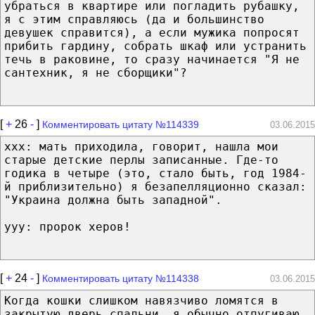
убраться в квартире или погладить рубашку,
я с этим справляюсь (да и большинство
девушек справится), а если мужика попросят
прибить гардину, собрать шкаф или устранить
течь в раковине, то сразу начинается "Я не
сантехник, я не сборщики"?
[
+
26
-
]
Комментировать цитату №114339
03.06.2015
xxx: мать приходила, говорит, нашла мои
старые детские перлы записанные. Где-то
годика в четыре (это, стало быть, год 1984-
й приблизительно) я безапелляционно сказал:
"Украина должна быть западной".
yyy: пророк херов!
[
+
24
-
]
Комментировать цитату №114338
03.06.2015
Когда кошки слишком навязчиво ломятся в
закрытую дверь спальни, я обычно отпугиваю