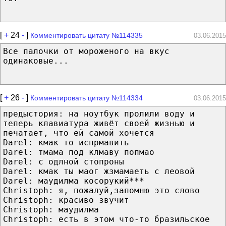
[
+
24
-
]
Комментировать цитату №114335
03.06.2015
Все палочки от мороженого на вкус
одинаковые...
[
+
26
-
]
Комментировать цитату №114334
03.06.2015
предыстория: на ноутбук пролили воду и
теперь клавиатура живёт своей жизнью и
печатает, что ей самой хочется
Darel: кмак то испрмавить
Darel: тмама под клмаву попмао
Darel: с одлной стопроны
Darel: кмак ты маог жзмамаеть с леовой
Darel: маудилма косорукий***
Christoph: я, пожалуй,запомню это слово
Christoph: красиво звучит
Christoph: маудилма
Christoph: есть в этом что-то бразильское