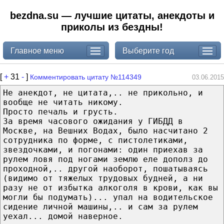
bezdna.su — лучшие цитаты, анекдоты и
приколы из бездны!
Главное меню
Выберите год
[
+
31
-
]
Комментировать цитату №114349
03.06.2015
Не анекдот, не цитата,.. не прикольно, и
вообще не читать никому.
Просто печаль и грусть.
За время часового ожидания у ГИБДД в
Москве, на Вешних Водах, было насчитано 2
сотрудника по форме, с пистолетиками,
звездочками, и погонами: один приехав за
рулем ловя под ногами землю еле дополз до
проходной,.. другой наоборот, пошатываясь
(видимо от тяжелых трудовых будней, а ни
разу не от избытка алкоголя в крови, как вы
могли бы подумать)... упал на водительское
сидение личной машины,.. и сам за рулем
уехал... домой наверное.