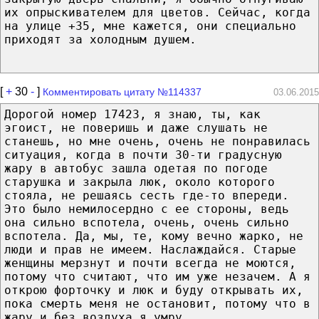
их опрыскивателем для цветов. Сейчас, когда
на улице +35, мне кажется, они специально
приходят за холодным душем.
[
+
30
-
]
Комментировать цитату №114337
03.06.2015
Дорогой номер 17423, я знаю, ты, как
эгоист, не поверишь и даже слушать не
станешь, но мне очень, очень не понравилась
ситуация, когда в почти 30-ти градусную
жару в автобус зашла одетая по погоде
старушка и закрыла люк, около которого
стояла, не решаясь сесть где-то впереди.
Это было немилосердно с ее стороны, ведь
она сильно вспотела, очень, очень сильно
вспотела. Да, мы, те, кому вечно жарко, не
люди и прав не имеем. Наслаждайся. Старые
женщины мерзнут и почти всегда не моются,
потому что считают, что им уже незачем. А я
открою форточку и люк и буду открывать их,
пока смерть меня не остановит, потому что в
жару и без воздуха я умру.