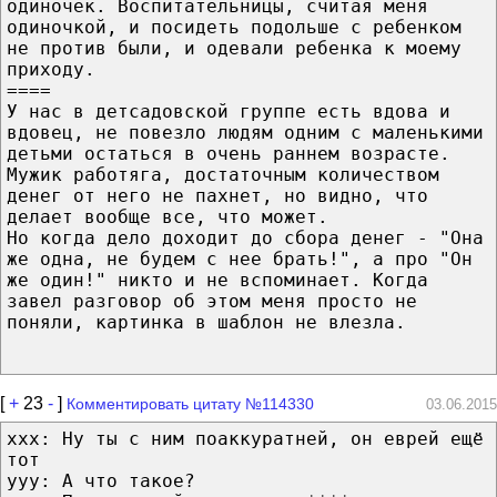
одиночек. Воспитательницы, считая меня
одиночкой, и посидеть подольше с ребенком
не против были, и одевали ребенка к моему
приходу.
====
У нас в детсадовской группе есть вдова и
вдовец, не повезло людям одним с маленькими
детьми остаться в очень раннем возрасте.
Мужик работяга, достаточным количеством
денег от него не пахнет, но видно, что
делает вообще все, что может.
Но когда дело доходит до сбора денег - "Она
же одна, не будем с нее брать!", а про "Он
же один!" никто и не вспоминает. Когда
завел разговор об этом меня просто не
поняли, картинка в шаблон не влезла.
[
+
23
-
]
Комментировать цитату №114330
03.06.2015
xxx: Ну ты с ним поаккуратней, он еврей ещё
тот
yyy: А что такое?