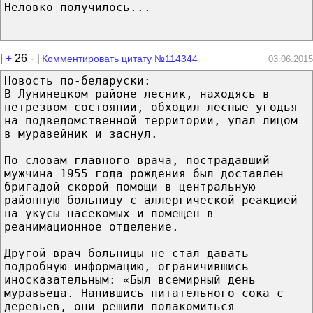
Неловко получилось...
[
+
26
-
]
Комментировать цитату №114344
03.06.2015
Новость по-беларуски:
В Лунинецком районе лесник, находясь в
нетрезвом состоянии, обходил лесные угодья
на подведомственной территории, упал лицом
в муравейник и заснул.
По словам главного врача, пострадавший
мужчина 1955 года рождения был доставлен
бригадой скорой помощи в центральную
районную больницу с аллергической реакцией
на укусы насекомых и помещен в
реанимационное отделение.
Другой врач больницы не стал давать
подробную информацию, ограничившись
иносказательным: «Был всемирный день
муравьеда. Напившись питательного сока с
деревьев, они решили полакомиться