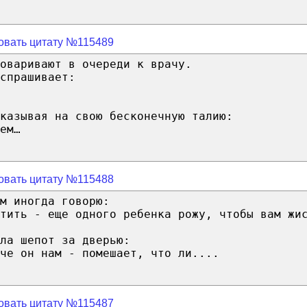
овать цитату №115489
оваривают в очереди к врачу.
спрашивает:
казывая на свою бесконечную талию:
ем…
овать цитату №115488
м иногда говорю:
тить - еще одного ребенка рожу, чтобы вам жи
ла шепот за дверью:
че он нам - помешает, что ли....
овать цитату №115487