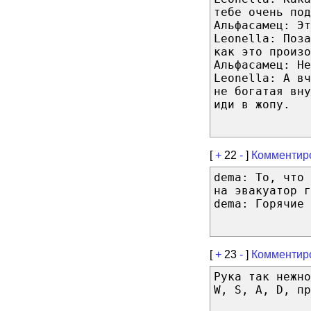
тебе очень под
Альфасамец: Эт
Leonella: Поз
как это произ
Альфасамец: Не
Leonella: А в
не богатая вну
иди в жопу.
[
+
22
-
]
Комментир
dema: То, что 
на эвакуатор г
dema: Горячие 
[
+
23
-
]
Комментир
Рука так нежно
W, S, A, D, пр