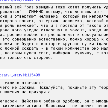
ивный вой "раз женщины тоже хотят получать у
риваются" - ИМЕННО потому, что женщины хотят
 они и отвергают человека, который им неприят
оторого воняет, отвергают человека, который 
я роль намекает, что и в постели от такого о
даже кого угодно отвергнут в момент, когда ж
астроение вообще не располагают к сексуально
 это совершенно естественно, ложка хороша к 
ложки не будет в восторге круглые сутки (даж
о ложкой сожрать - в таком количестве оно ма
, которым нужен секс, выбирают мужчину, с ко
не только его стороне.
овать цитату №115498
 вежливо отвечает:
чего не должны. Пожалуйста, покиньте эту тер
глашения не приходите. .
егасрач. Действия ребенка одобряю, он с млад
 житейские истины "Взрослый - не значит непр