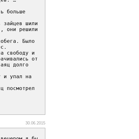
ть больше
з зайцев шили
в, они решили
побега. Было
ес.
на свободу и
рачивались от
заяц долго
у и упал на
яц посмотрел
30.06.2015
 вечером я бы