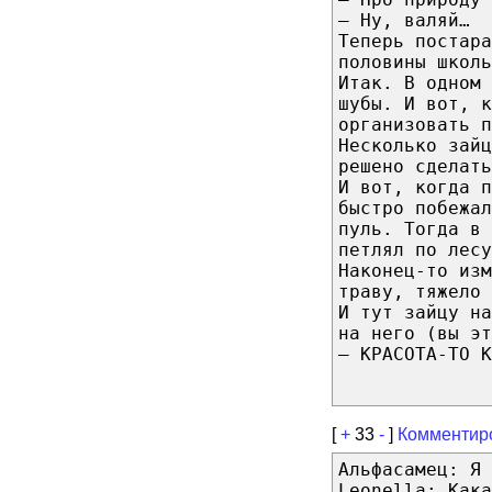
— Ну, валяй…
Теперь постара
половины школь
Итак. В одном
шубы. И вот, 
организовать п
Несколько зайц
решено сделать
И вот, когда п
быстро побежа
пуль. Тогда в 
петлял по лесу
Наконец-то изм
траву, тяжело 
И тут зайцу на
на него (вы эт
— КРАСОТА-ТО К
[
+
33
-
]
Комментир
Альфасамец: Я 
Leonella: Как