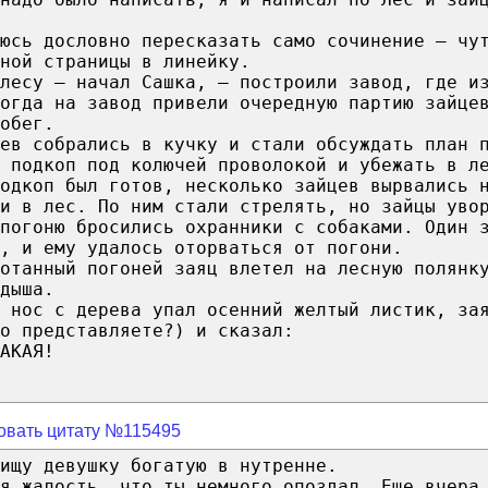
юсь дословно пересказать само сочинение — чу
ной страницы в линейку.
 лесу — начал Сашка, — построили завод, где и
когда на завод привели очередную партию зайце
обег.
ев собрались в кучку и стали обсуждать план 
 подкоп под колючей проволокой и убежать в л
одкоп был готов, несколько зайцев вырвались 
ли в лес. По ним стали стрелять, но зайцы уво
погоню бросились охранники с собаками. Один 
, и ему удалось оторваться от погони.
отанный погоней заяц влетел на лесную полянк
дыша.
 нос с дерева упал осенний желтый листик, за
о представляете?) и сказал:
АКАЯ!
овать цитату №115495
ищу девушку богатую в нутренне.
ая жалость, что ты немного опоздал. Еще вчера