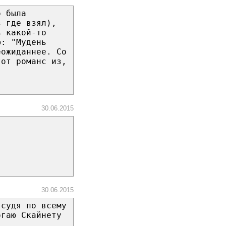
о была
з где взял),
ь какой-то
ю: "Мудень
еожиданнее. Со
тот романс из,
30.06.2015
30.06.2015
 судя по всему
огаю Скайнету