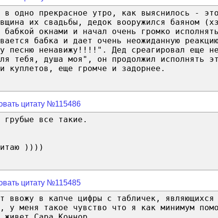
 в одно прекрасное утро, как выяснилось - эт
вщина их свадьбы, дедок вооружился баяном (х
 бабкой окнами и начал очень громко исполнят
вается бабка и дает очень неожиданную реакци
у песню ненавижу!!!!". Дед среагировал еще н
ля тебя, душа моя", он продолжил исполнять э
и куплетов, еще громче и задорнее.
овать цитату №115486
 грубые все такие.
итаю ))))
овать цитату №115485
т ввожу в капче цифры с табличек, являющихся
в, у меня такое чувство что я как минимум пом
 живет Сара Коннор