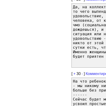
Да, на коллект
то чего выпенд
удовольствие,
человека, от к
чмо (социальна
дождешься), и 
ситуация или н
удовольствию -
никто от этой 
сутки есть, чт
Именно женщины
будет приятен 
[
+
30
-
]
Комментир
На что ребенок
- мы никому ни
больше без при
------
Сейчас будет м
усвоил простые