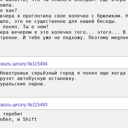
ошла.
о как?
авчера я проглотила свое колечко с брюликом. 
ошло, это не существенно для нашей беседы.
 понял. Ты о чем?
чера вечером я это колечко того... этого... В
тренне. И тебе уже не подхожу. Поэтому медле
овать цитату №115494
Новотроицк серьёзный город я понял еще когда
рузят автобусную остановку.
уральские парни.
овать цитату №115493
 теребит
обел, и Shift