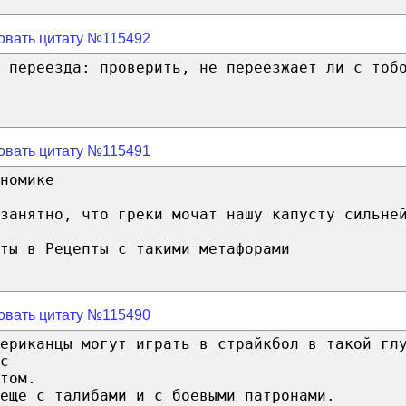
овать цитату №115492
о переезда: проверить, не переезжает ли с тоб
овать цитату №115491
номике
занятно, что греки мочат нашу капусту сильне
ты в Рецепты с такими метафорами
овать цитату №115490
мериканцы могут играть в страйкбол в такой гл
с
том.
еще с талибами и с боевыми патронами.