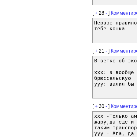
[
+
28
-
]
Комментир
Первое правил
тебе кошка.
[
+
21
-
]
Комментир
В ветке об эко
xxx: а вообще 
брюссельскую
yyy: валил бы 
[
+
30
-
]
Комментир
xxx -Только а
жару,да еще и 
таким транспор
yyy - Ага, да 