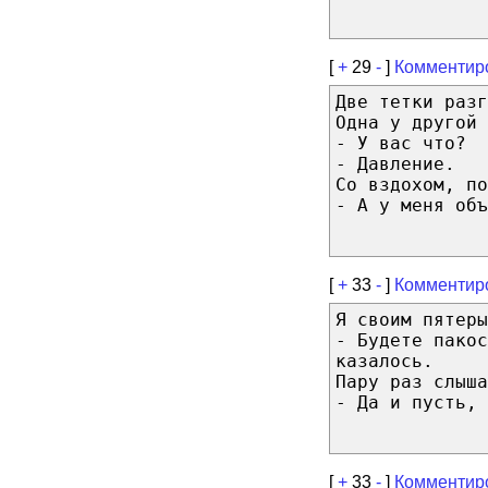
[
+
29
-
]
Комментир
Две тетки разг
Одна у другой 
- У вас что?
- Давление.
Со вздохом, по
- А у меня объ
[
+
33
-
]
Комментир
Я своим пятеры
- Будете пакос
казалось.
Пару раз слыша
- Да и пусть, 
[
+
33
-
]
Комментир