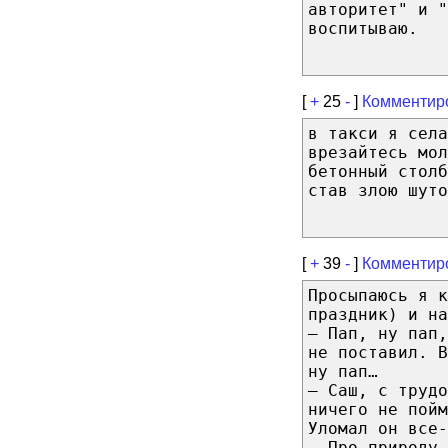
авторитет" и "
воспитываю.
[
+
25
-
]
Комментир
в такси я села
врезайтесь мол
бетонный столб
став злою шуто
[
+
39
-
]
Комментир
Просыпаюсь я к
праздник) и на
— Пап, ну пап
не поставил. В
ну пап…
— Саш, с трудо
ничего не пойм
Уломал он все-
— Про природу 