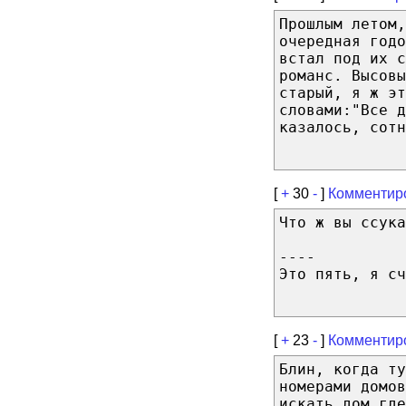
Прошлым летом,
очередная годо
встал под их с
романс. Высовы
старый, я ж эт
словами:"Все д
казалось, сотн
[
+
30
-
]
Комментир
Что ж вы ссука
----
Это пять, я сч
[
+
23
-
]
Комментир
Блин, когда ту
номерами домо
искать дом где