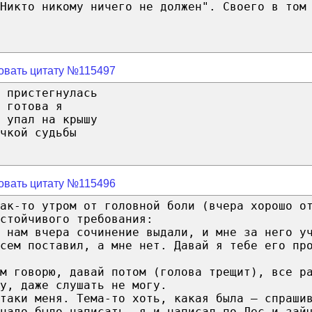
Никто никому ничего не должен". Своего в том
овать цитату №115497
 пристегнулась
 готова я
 упал на крышу
чкой судьбы
овать цитату №115496
ак-то утром от головной боли (вчера хорошо о
стойчивого требования:
, нам вчера сочинение выдали, и мне за него у
сем поставил, а мне нет. Давай я тебе его пр
м говорю, давай потом (голова трещит), все р
у, даже слушать не могу.
таки меня. Тема-то хоть, какая была — спраши
надо было написать, я и написал по Лес и зай