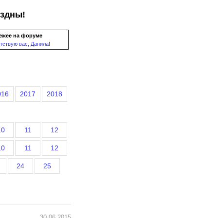
ездны!
ежее на форуме
тствую вас, Данила!
016
2017
2018
10
11
12
10
11
12
24
25
30.06.2015