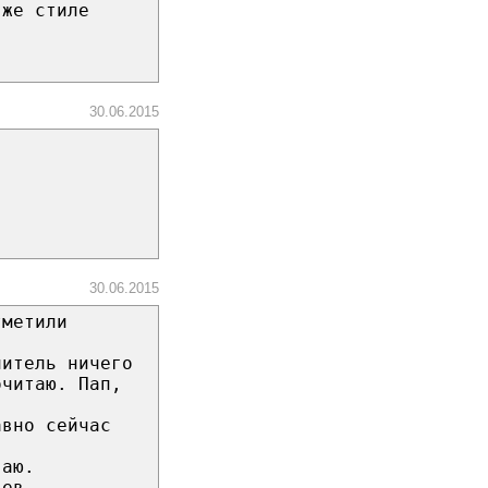
 же стиле
30.06.2015
30.06.2015
тметили
читель ничего
очитаю. Пап,
авно сейчас
ваю.
цев. …