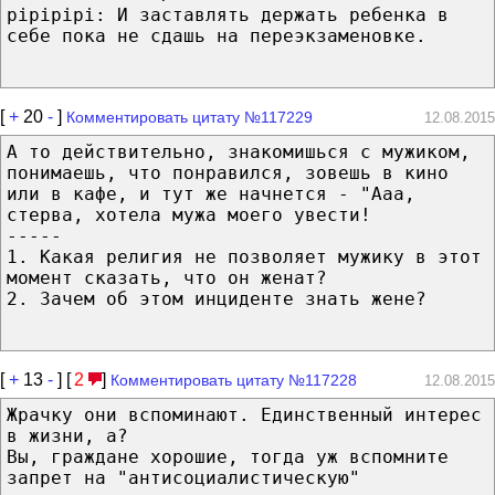
pipipipi: И заставлять держать ребенка в
себе пока не сдашь на переэкзаменовке.
[
+
20
-
]
Комментировать цитату №117229
12.08.2015
А то действительно, знакомишься с мужиком,
понимаешь, что понравился, зовешь в кино
или в кафе, и тут же начнется - "Ааа,
стерва, хотела мужа моего увести!
-----
1. Какая религия не позволяет мужику в этот
момент сказать, что он женат?
2. Зачем об этом инциденте знать жене?
[
+
13
-
] [
2
]
Комментировать цитату №117228
12.08.2015
Жрачку они вспоминают. Единственный интерес
в жизни, а?
Вы, граждане хорошие, тогда уж вспомните
запрет на "антисоциалистическую"