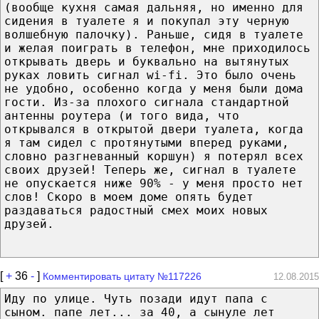
(вообще кухня самая дальняя, но именно для
сидения в туалете я и покупал эту черную
волшебную палочку). Раньше, сидя в туалете
и желая поиграть в телефон, мне приходилось
открывать дверь и буквально на вытянутых
руках ловить сигнал wi-fi. Это было очень
не удобно, особенно когда у меня были дома
гости. Из-за плохого сигнала стандартной
антенны роутера (и того вида, что
открывался в открытой двери туалета, когда
я там сидел с протянутыми вперед руками,
словно разгневанный коршун) я потерял всех
своих друзей! Теперь же, сигнал в туалете
не опускается ниже 90% - у меня просто нет
слов! Скоро в моем доме опять будет
раздаваться радостный смех моих новых
друзей.
[
+
36
-
]
Комментировать цитату №117226
12.08.2015
Иду по улице. Чуть позади идут папа с
сыном. папе лет... за 40, а сынуле лет