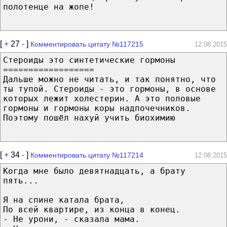
полотенце на жопе!
[
+
27
-
]
Комментировать цитату №117215
12.08.2015
Стероиды это синтетические гормоны
==================
Дальше можно не читать, и так понятно, что
ты тупой. Стероиды - это гормоны, в основе
которых лежит холестерин. А это половые
гормоны и гормоны коры надпочечников.
Поэтому пошёл нахуй учить биохимию
[
+
34
-
]
Комментировать цитату №117214
12.08.2015
Когда мне было девятнадцать, а брату
пять...
Я на спине катала брата,
По всей квартире, из конца в конец.
- Не урони, - сказала мама.