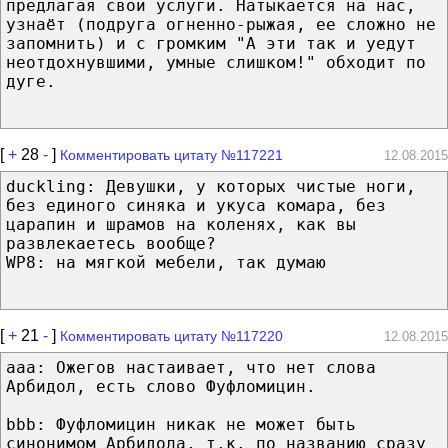
предлагая свои услуги. Натыкается на нас,
узнаёт (подруга огненно-рыжая, ее сложно не
запомнить) и с громким "А эти так и уедут
неотдохнувшими, умные слишком!" обходит по
дуге.
[
+
28
-
]
Комментировать цитату №117221
12.08.2015
duckling: Девушки, у которых чистые ноги,
без единого синяка и укуса комара, без
царапин и шрамов на коленях, как вы
развлекаетесь вообще?
WP8: на мягкой мебели, так думаю
[
+
21
-
]
Комментировать цитату №117220
12.08.2015
aaa: Ожегов настаивает, что нет слова
Арбидол, есть слово Фуфломицин.
bbb: Фуфломицин никак не может быть
синонимом Арбидола, т.к. по названию сразу