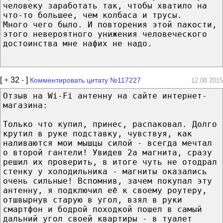
человеку заработать так, чтобы хватило на
что-то большее, чем колбаса и трусы.
Много чего было. И повторения этой пакости,
этого невероятного унижения человеческого
достоинства мне нафих не надо.
[
+
32
-
]
Комментировать цитату №117227
12.08.2015
Отзыв на Wi-Fi антенну на сайте интернет-
магазина:
Только что купил, принес, распаковал. Долго
крутил в руке подставку, чувствуя, как
наливаются мои мышцы силой - всегда мечтал
о второй гантели! Увидев 2а магнита, сразу
решил их проверить, в итоге чуть не отодрал
стенку у холодильника - магниты оказались
очень сильные! Вспомнив, зачем покупал эту
антенну, я подключил её к своему роутеру,
отшвырнув старую в угол, взял в руки
смартфон и бодрой походкой пошел в самый
дальний угол своей квартиры - в туалет