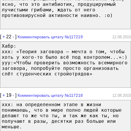
ясно, что это антибиотик, продуцируемый
лучистыми грибами, ждать от него
противовирусной активности наивно. :о)
[
+
22
-
]
Комментировать цитату №117219
12.08.2015
Хабр:
xxx: «Теория заговора — мечта о том, чтобы
хоть у кого-то было всё под контролем...»:)
yyy:«Чтобы проверить возможность всемирного
заговора, попробуйте просто организовать
слёт студенческих стройотрядов»
[
+
19
-
]
Комментировать цитату №117218
12.08.2015
xxx: на определенном этапе в жизни
понимаешь, что в мире полно людей которые
делают то же что ты, и так же как ты, но
получают в разы, десятки раз больше или
меньше.