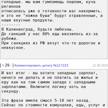
голодные. мы вам гумпомощь пошлем, куча
регионов
отписалась уже о готовности вас накормить.
и это не "ножки буша" будут отравленные, а
наши вкусные продукты.
--------
В Калининград, будьте любезны.
До санкций у нас 80% еды ввозилось из-за
рубежа.
При санкциях из РФ везут что-то дорогое и
невкусное.
[
+
29
-
]
Комментировать цитату №117223
12.08.2015
И вот итог - вы хотите западных зарплат,
ничего не делать и не платить за жилье и
еду как на том самом западе с западными
зарплатами. Включите логику хоть на
секунду.
Эта фраза имела смысл 5-10 лет назад.
Сейчас по стоимости комуналки, еды, услуг и