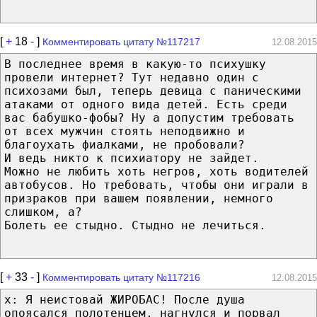
[
+
18
-
]
Комментировать цитату №117217
12.08.2015
В последнее время в какую-то психушку
провели интернет? Тут недавно один с
психозами был, теперь девица с паническими
атаками от одного вида детей. Есть среди
вас бабушко-фобы? Ну а допустим требовать
от всех мужчин стоять неподвижно и
благоухать фиалками, не пробовали?
И ведь никто к психиатору не зайдет.
Можно не любить хоть негров, хоть водителей
автобусов. Но требовать, чтобы они играли в
призраков при вашем появлении, немного
слишком, а?
Болеть ее стыдно. Стыдно не лечиться.
[
+
33
-
]
Комментировать цитату №117216
12.08.2015
х: Я неистовай ЖИРОБАС! После душа
опоясался полотенцем, нагнулся и порвал