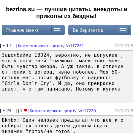
bezdna.su — лучшие цитаты, анекдоты и
приколы из бездны!
Главное меню
Выберите год
[
+
17
-
]
Комментировать цитату №117231
12.08.2015
Задолбайка 18024, вероятно, не допускает,
что у носителей "смешных" маек тоже может
быть чувство юмора. А уж такта, в отличие
от топик стартера, явно поболее. Моя 50-
летняя мать носит футболку с надписью
"Girls Don`t Cry". И да, она прекрасно
знает, что там написано. Потому и купила.
[
+
24
-
] [
1
]
Комментировать цитату №117230
12.08.2015
Bkmbx: Один человек предлагал что все кто
собирается рожать детей должны сдать
экзамен "готов/не готов".