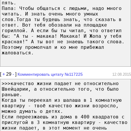
пять.
Папа: Чтобы общаться с людьми, надо много
читать. И знать очень много умных
слов.Тогда ты будешь знать, что сказать в
ответ. Вот тебя обозвали на площадке
гориллой. А если бы ты читал, что ответил
бы: "А ты - макака! Макака! И Жопа у тебя
красная!" А ты вот не знаешь такого слова.
Поэтому промолчал и ко мне прибежал
жаловаться.
[
+
29
-
]
Комментировать цитату №117225
12.08.2015
>>>качество жизни падает не относительно
Швейцарии, а относительно того, что было
раньше.
Когда ты переехал из шалаша в 1 комнатную
квартиру - твоё качество жизни возросло,
можно думать о детях.
Если переезжаешь из дома в 400 квадратов с
прислугой в 3 комнатную квартиру - качество
жизни падает, в этот момент не очень