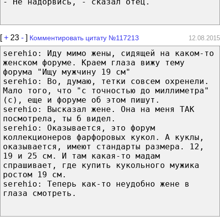
- Не надорвись, - сказал отец.
[
+
23
-
]
Комментировать цитату №117213
12.08.2015
serehio: Иду мимо жены, сидящей на каком-то
женском форуме. Краем глаза вижу тему
форума "Ищу мужчину 19 см"
serehio: Во, думаю, тетки совсем охренели.
Мало того, что "c точностью до миллиметра"
(с), еще и форуме об этом пишут.
serehio: Высказал жене. Она на меня ТАК
посмотрела, ты б видел.
serehio: Оказывается, это форум
коллекционеров фарфоровых кукол. А куклы,
оказывается, имеют стандарты размера. 12,
19 и 25 см. И там какая-то мадам
спрашивает, где купить кукольного мужика
ростом 19 см.
serehio: Теперь как-то неудобно жене в
глаза смотреть.