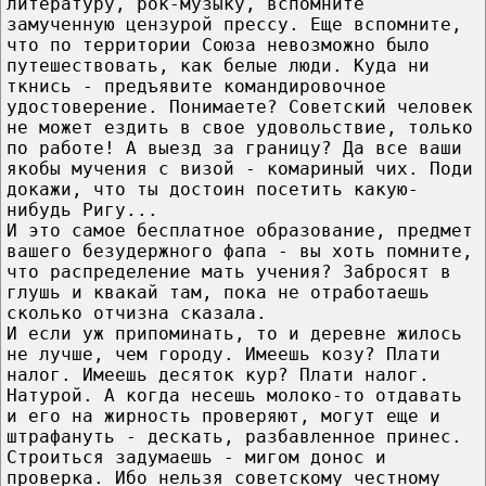
литературу, рок-музыку, вспомните
замученную цензурой прессу. Еще вспомните,
что по территории Союза невозможно было
путешествовать, как белые люди. Куда ни
ткнись - предъявите командировочное
удостоверение. Понимаете? Советский человек
не может ездить в свое удовольствие, только
по работе! А выезд за границу? Да все ваши
якобы мучения с визой - комариный чих. Поди
докажи, что ты достоин посетить какую-
нибудь Ригу...
И это самое бесплатное образование, предмет
вашего безудержного фапа - вы хоть помните,
что распределение мать учения? Забросят в
глушь и квакай там, пока не отработаешь
сколько отчизна сказала.
И если уж припоминать, то и деревне жилось
не лучше, чем городу. Имеешь козу? Плати
налог. Имеешь десяток кур? Плати налог.
Натурой. А когда несешь молоко-то отдавать
и его на жирность проверяют, могут еще и
штрафануть - дескать, разбавленное принес.
Строиться задумаешь - мигом донос и
проверка. Ибо нельзя советскому честному