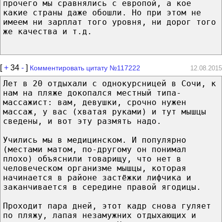
прочего мы сравнялись с европой, а кое
какие страны даже обошли. Но при этом не
имеем ни зарплат того уровня, ни дорог того
же качества и т.д.
[
+
34
-
]
Комментировать цитату №117222
12.08.2015
Лет в 20 отдыхали с однокурсницей в Сочи, к
нам на пляже докопался местный типа-
массажист: вам, девушки, срочно нужен
массаж, у вас (хватая руками) и тут мышцы
сведены, и вот эту размять надо.
Учились мы в медицинском. И популярно
(местами матом, по-другому он понимал
плохо) объяснили товарищу, что нет в
человеческом организме мышцы, которая
начинается в районе застёжки лифчика и
заканчивается в середине правой ягодицы.
Проходит пара дней, этот кадр снова гуляет
по пляжу, лапая незамужних отдыхающих и