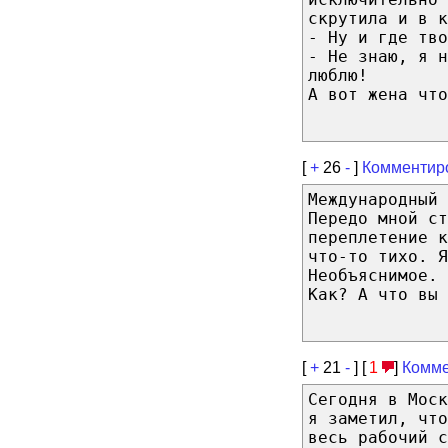
скрутила и в к
- Ну и где тво
- Не знаю, я н
люблю!
А вот жена что
[
+
26
-
]
Комментир
Международный 
Передо мной ст
переплетение к
что-то тихо. Я
Необъяснимое. 
Как? А что вы 
[
+
21
-
] [
1
]
Комме
Сегодня в Мос
я заметил, чт
весь рабочий с