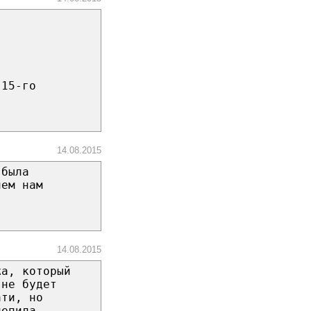
 15-го
14.08.2015
 была
чем нам
14.08.2015
жа, который
 не будет
ати, но
лепила,