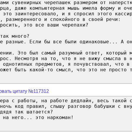
ами сувенирных черепашек размером от наперст
рца, даже компьютерная мышь имела форму и оч
я это заинтересовало, и я спросил этого касси
и, размеренного и спокойного в своей речи:
росить, это все ваши черепахи?
так много?
е разные. Если бы все были одинаковые... А о
ении. Это был самый разумный ответ, который 
рос. Несмотря на то, что я не вижу смысла в 
 однотипных предметов, я почувствовал, что в
ожет быть какой-то смысл, что это не просто 
овать цитату №117312
ера с работы, на работе дедлайн, весь такой 
ночь код правил, слышу разговор бабушки с вн
дядя так шатается?
 на него... это наркоман!