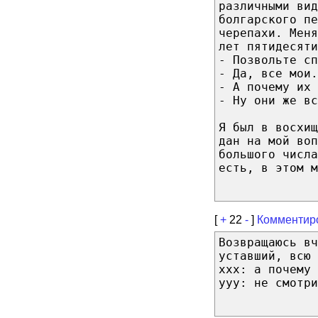
различными вид
болгарского пе
черепахи. Мен
лет пятидесят
- Позвольте сп
- Да, все мои.
- А почему их 
- Ну они же вс
Я был в восхищ
дан на мой воп
большого числа
есть, в этом м
[
+
22
-
]
Комментир
Возвращаюсь вч
уставший, всю 
ххх: а почему 
ууу: не смотри