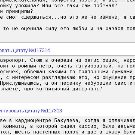
ойку уложила? Или все-таки сам побежал?
и принципы?
е смог сдержаться...но это же не измена, я с
-то не оценила силу его любви и на развод по
овать цитату №117314
аэропорт. Стою в очереди на регистрацию, нар
оит огромный негр, очень татуированый, на го
осичек, обвешан какими-то тряпочными сумками
, с интересом разглядываю его, но ощущение п
Прислушиваюсь, а он песенку чебурашки свисти
знаете, про когнитивный диссонанс?
нтировать цитату №117313
кве в кардиоцентре Бакулева, когда я оплачива
о комната, в которой сидел кассир, была весьм
тол, шесть настенных полок и две в шкафу был