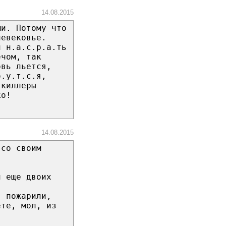
14.08.2015
ми. Потому что
невековье.
и н.а.с.р.а.ть
ечом, так
овь льется,
б.у.т.с.я,
-киллеры
ко!
14.08.2015
 со своим
и еще двоих
, пожарили,
ете, мол, из