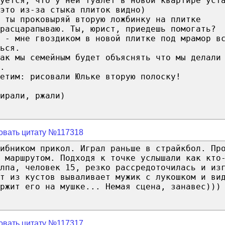
луется, что у ней туалет в новой квартире уст
это из-за стыка плиток видно)
 ты проковыряй вторую ложбинку на плитке
расцарапываю. Ты, юрист, приедешь помогать?
 - мне гвоздиком в новой плитке под мрамор в
ься.
ак мы семейным будет объяснять что мы делали
.
етим: рисовали Юльке вторую полоску!
ирали, ржали)
овать цитату №117318
ибником прикол. Играл раньше в страйкбол. Пр
 маршрутом. Подходя к точке услышали как кто
лпа, человек 15, резко рассредоточилась и из
ут из кустов вываливает мужик с лукошком и ви
ржит его на мушке... Немая сцена, занавес)))
овать цитату №117317