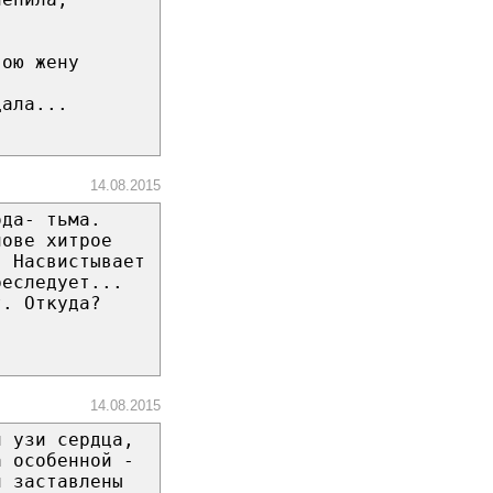
вою жену
дала...
14.08.2015
ода- тьма.
лове хитрое
. Насвистывает
реследует...
т. Откуда?
14.08.2015
л узи сердца,
а особенной -
и заставлены