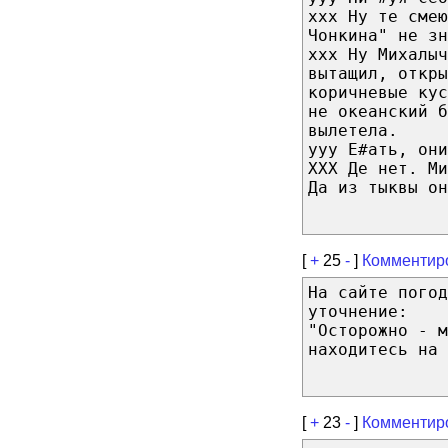
ххх Ну те смею
Чонкина" не зн
ххх Ну Михалы
вытащил, откры
коричневые ку
не океанский б
вылетела.
ууу Е#ать, они
ХХХ Де нет. Ми
Да из тыквы он
[
+
25
-
]
Комментир
На сайте погод
уточнение:
"Осторожно - м
находитесь на 
[
+
23
-
]
Комментир