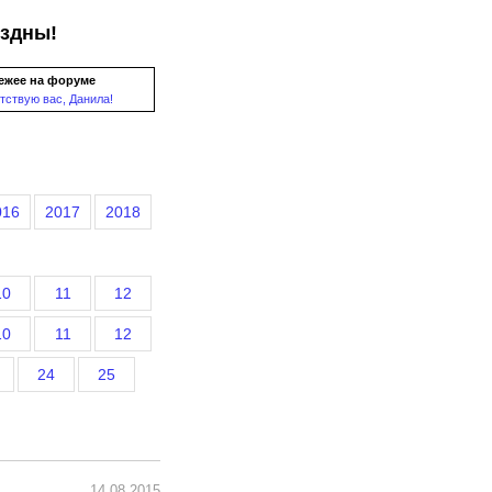
ездны!
ежее на форуме
тствую вас, Данила!
016
2017
2018
10
11
12
10
11
12
24
25
14.08.2015