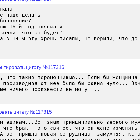
нала
е надо делать.
бновление?
ню 16-й год появился.
знали, что он будет?
а в 14-м эту хрень писали, не верили, что до
нтировать цитату №117316
, что такие переменчивые... Если бы женщиина
 производная от неё была бы равна нулю... За
ые ничего произвести не могут...
овать цитату №117315
м единым...Вот знаю принципиально верного му
 что брак - это святое, что он жене изменять
А вот пришла новая сотрудница, замужняя, кст
привлекательная, конфетка просто, и все...ос