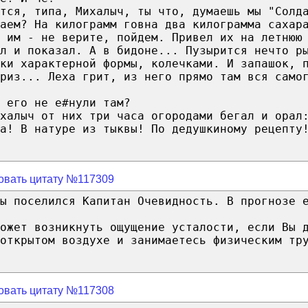
тся, типа, Михалыч, ты что, думаешь мы "Солд
аем? На килограмм говна два килограмма сахар
ч им - не верите, пойдем. Привел их на летнюю
л и показал. А в бидоне... Пузырится нечто р
ски характерной формы, колечками. И запашок, 
риз... Леха грит, из него прямо там вся само
 его не е#нули там?
халыч от них три часа огородами бегал и орал
а! В натуре из тыквы! По дедушкиному рецепту
овать цитату №117309
ы поселился Капитан Очевидность. В прогнозе 
ожет возникнуть ощущение усталости, если Вы 
открытом воздухе и занимаетесь физическим тр
овать цитату №117308