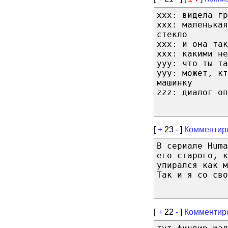
xxx: видела гр
ххх: маленькая
стекло
ххх: и она так
ххх: какими не
ууу: что ты та
ууу: может, кт
машинку
zzz: диалог оп
[
+
23
-
]
Комментир
В сериале Huma
его старого, к
упирался как м
Так и я со сво
[
+
22
-
]
Комментир