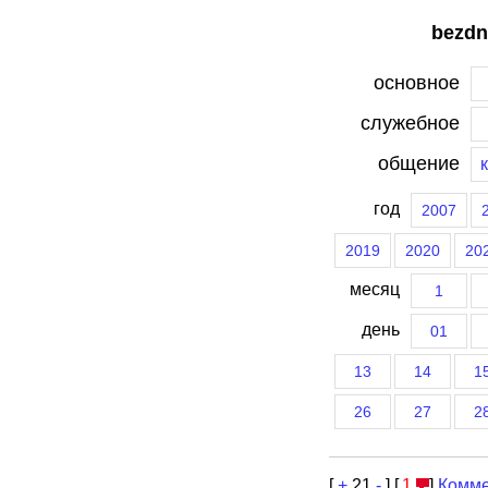
bezdn
основное
служебное
общение
год
2007
2019
2020
20
месяц
1
день
01
13
14
1
26
27
2
[
+
21
-
] [
1
]
Комме