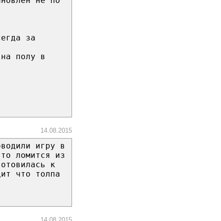
ановлен не по
сегда за
 на полу в
14.08.2015
оводили игру в
-то ломится из
готовилась к
дит что толпа
14.08.2015