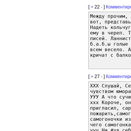
[
+
22
-
]
Комментир
Между прочим, 
вот, представь
Надеть кольчуг
ему в череп. Т
писей. Ланнист
б.а.б.ы голые 
всем весело. А
кричат с балко
[
+
27
-
]
Комментир
ХХХ Слушай, Се
чувством юмора
УУУ А что сучи
ххх Короче, он
пригласил, сар
пожарить,самог
самогоночки из
чего самогонка
ууу Ни #уя себ