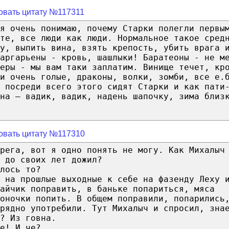
овать цитату №117311
я очень понимаю, почему Старки полегли первы
те, все люди как люди. Нормальное такое сред
у, выпить вина, взять крепость, убить врага 
аргарьены - кровь, шашлыки! Баратеоны - не м
еры - мы вам таки заплатим. Винище течет, кр
и очень голые, драконы, волки, зомби, все е.
 посреди всего этого сидят Старки и как пати
на – вадик, вадик, надень шапочку, зима близ
овать цитату №117310
рега, вот я одно понять не могу. Как Михалыч
 до своих лет дожил?
лось то?
 на прошлые выходные к себе на фазенду Леху 
айчик поправить, в баньке попариться, мяса
оночки попить. В общем поправили, попарились
рядно употребили. Тут Михалыч и спросил, зна
? Из говна.
е! И че?