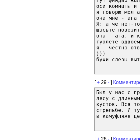
тут финдир жа
оси комнаты и 
я говорю мол а
она мне - ага 
Я: а че нет-то
щасьте повозит
она - ага. и к
туалете вдвоем
я - честно отв
)))
бухи слезы выт
[
+
29
-
]
Комментир
Был у нас с гр
лесу с длинным
кустов. Вся то
стрельбе. И т
в камуфляже де
[
+
26
-
]
Комментир