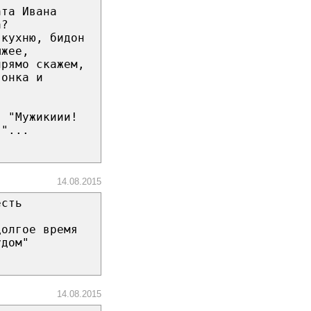
ата Ивана
а?
 кухню, бидон
ыжее,
прямо скажем,
гонка и
: "Мужикиии!
!"...
14.08.2015
есть
долгое время
удом"
14.08.2015