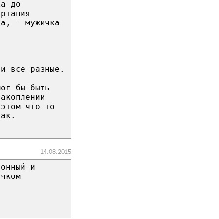
ка до
ертания
ра, - мужичка
ни все разные.
мог бы быть
накоплении
 этом что-то
так.
14.08.2015
сонный и
учком