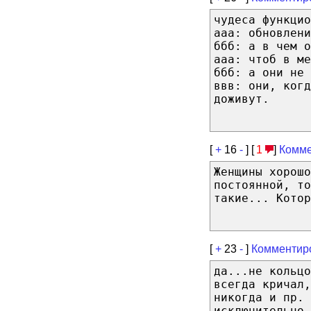
чудеса функцио
ааа: обновлени
ббб: а в чем о
ааа: чтоб в ме
ббб: а они не 
ввв: они, когд
доживут.
[
+
16
-
] [
1
]
Комме
Женщины хорошо
постоянной, то
такие... Котор
[
+
23
-
]
Комментир
да...не кольцо
всегда кричал,
никогда и пр. 
исключительно 