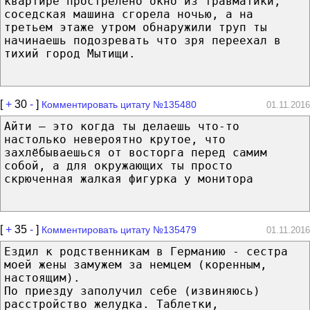
квартире прострелено окно из травматики,
соседская машина сгорела ночью, а на
третьем этаже утром обнаружили труп ты
начинаешь подозревать что зря переехал в
тихий город Мытищи.
[
+
30
-
]
Комментировать цитату №135480
01.11.2016
Айти — это когда ты делаешь что-то
настолько невероятно крутое, что
захлёбываешься от восторга перед самим
собой, а для окружающих ты просто
скрюченная жалкая фигурка у монитора
[
+
35
-
]
Комментировать цитату №135479
01.11.2016
Ездил к родственникам в Германию - сестра
моей жены замужем за немцем (коренным,
настоящим).
По приезду заполучил себе (извиняюсь)
расстройство желудка. Таблетки,