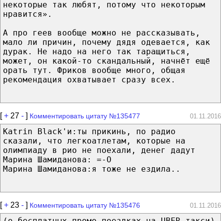
некоторые так любят, потому что некоторым
нравится».
А про геев вообще можно не рассказывать,
мало ли причин, почему дядя одевается, как
дурак. Не надо на него так таращиться,
может, он какой-то скандальный, начнёт ещё
орать тут. Фриков вообще много, общая
рекомендация охватывает сразу всех.
[
+
27
-
]
Комментировать цитату №135477
01.11.2016
Katrin Black'и:ты прикинь, по радио
сказали, что легкоатлетам, которые на
олимпиаду в рио не поехали, денег дадут
Марина Шамиданова: =-O
Марина Шамиданова:я тоже не ездила..
[
+
23
-
]
Комментировать цитату №135476
01.11.2016
(о бесплатных промо-поездках на UBER-такси)