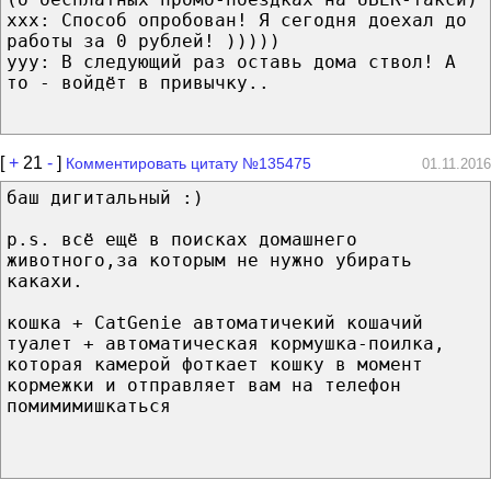
xxx: Способ опробован! Я сегодня доехал до
работы за 0 рублей! )))))
yyy: В следующий раз оставь дома ствол! А
то - войдёт в привычку..
[
+
21
-
]
Комментировать цитату №135475
01.11.2016
баш дигитальный :)
p.s. всё ещё в поисках домашнего
животного,за которым не нужно убирать
какахи.
кошка + CatGenie автоматичекий кошачий
туалет + автоматическая кормушка-поилка,
которая камерой фоткает кошку в момент
кормежки и отправляет вам на телефон
помимимишкаться