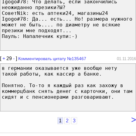
Igogo#78: Что делать, если закончились
неожиданно презики?Ы?
СоветNik: есть аптеки24, магазины24
Igogo#78: Да... есть... Но! размера нужного
может не быть.... по диаметру не всякие
презики мне подходят...
Пayль: Напалечник купи:-)
[
+
29
-
]
Комментировать цитату №135467
01.11.2016
в германии оказывается уже вообще нету
такой работы, как кассир а банке.
Понятно. То-то я каждый раз как захожу в
коммерцбанк снять денег с карточки, они там
сидят и с пенсионерами разговаривают.
>
1
2
3