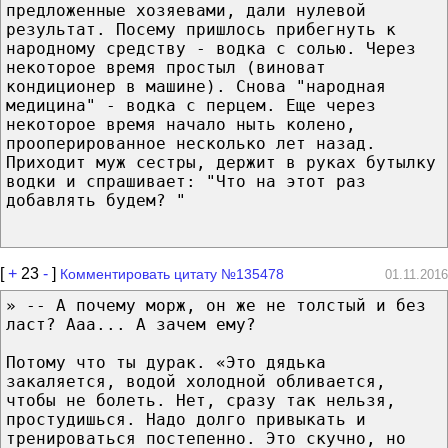
предложенные хозяевами, дали нулевой
результат. Посему пришлось прибегнуть к
народному средству - водка с солью. Через
некоторое время простыл (виноват
кондиционер в машине). Снова "народная
медицина" - водка с перцем. Еще через
некоторое время начало ныть колено,
прооперированное несколько лет назад.
Приходит муж сестры, держит в руках бутылку
водки и спрашивает: "Что на этот раз
добавлять будем? "
[
+
23
-
]
Комментировать цитату №135478
01.11.2016
» -- А почему морж, он же не толстый и без
ласт? Ааа... А зачем ему?
Потому что ты дурак. «Это дядька
закаляется, водой холодной обливается,
чтобы не болеть. Нет, сразу так нельзя,
простудишься. Надо долго привыкать и
тренироваться постепенно. Это скучно, но