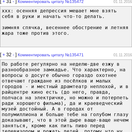
[
+
31
-
]
Комментировать цитату №135472
01.11.2016
xxx: осенняя депрессия мешает мне взять
себя в руки и начать что-то делать.
зимняя спячка, весеннее обострение и летняя
жара тоже против этого.
[
+
32
-
]
Комментировать цитату №135471
01.11.2016
По работе регулярно на неделю-две езжу в
разнообразное замкадье. Что характерно, на
вопросы о досуге обычно гораздо охотнее
отвечают граждане из посёлков и малых
городов - и местный драмтеатр неплохой, и в
райцентре кино есть (до него, правда,
полчаса на электричке, но можно и потерпеть
ради хорошего фильма), да и краеведческий
музей достойный. А в городах от
полумиллиона и больше тебе на голубом глазу
доказывают, что в этой дыре ваще-ваще нечем
заняться, кроме как пить пиво перед
телевизором и рожать детей, потому что ну