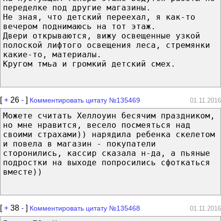
переделке под другие магазины.
Не зная, что детский переехал, я как-то
вечером поднимаюсь на тот этаж.
Двери открываются, вижу освещенные узкой
полоской лифтого освещения леса, стремянки
какие-то, материалы.
Кругом тмьа и громкий детский смех.
[
+
26
-
]
Комментировать цитату №135469
01.11.2016
Можете считать Хеллоуин бесячим праздником,
но мне нравится, весело посмеяться над
своими страхами)) нарядила ребенка скелетом
и повела в магазин - покупатели
сторонились, кассир сказала н-да, а пьяные
подростки на выходе попросились сфоткаться
вместе))
[
+
38
-
]
Комментировать цитату №135468
01.11.2016