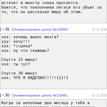
истечет и монстр снова проснется.
Боится, что поклонники легаси его убьют за
то, что он рассказал миру об этом.
[
+
26
-
]
Комментировать цитату №135482
01.11.2016
xxx: хочешь вынос мозга?
ууу: хочу!!!
ххх: *ссылка*
ххх: ну что скажешь?
Спустя 15 минут
ххх: ты тут?
Спустя 30 минут
ххх: ЧТО Я НАДЕЛАЛ!!!!!111!1
[
+
30
-
]
Комментировать цитату №135481
01.11.2016
Когда за неполные два месяца у тебя в