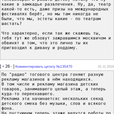
какие в замкадье развлечения. Ну, да, театр
какой-то есть, даже призы на международных
фестивалях берёт, но мы там никогда не
были, что мы, эстеты какие - по театрам
шастать?
Что характерно, если так же скажешь ты,
тебя тут же обзовут зажравшимся москвичом и
обвинят в том, что это лично ты их
пригвоздил к дивану и роддому.
[
+
26
-
]
Комментировать цитату №135470
01.11.2016
По "радио" тогового центра гоняют разную
рекламу магазинов в нём находящихся.
В том числе и рекламу магазина детских
товаров, занимавшего целый этаж, а теперь
куда-то переехавшего.
Реклама эта начинаетсяс нескольких секнд
детского смеха без музыки, слов и всякого
фона.
На пустующем теперь этаже ведутся работы по