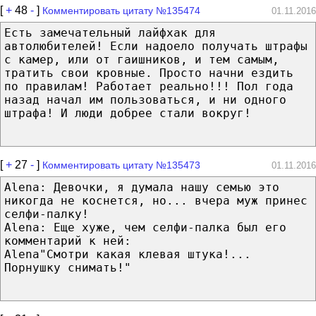
[
+
48
-
]
Комментировать цитату №135474
01.11.2016
Есть замечательный лайфхак для
автолюбителей! Если надоело получать штрафы
с камер, или от гаишников, и тем самым,
тратить свои кровные. Просто начни ездить
по правилам! Работает реально!!! Пол года
назад начал им пользоваться, и ни одного
штрафа! И люди добрее стали вокруг!
[
+
27
-
]
Комментировать цитату №135473
01.11.2016
Alena: Девочки, я думала нашу семью это
никогда не коснется, но... вчера муж принес
селфи-палку!
Alena: Еще хуже, чем селфи-палка был его
комментарий к ней:
Alena"Смотри какая клевая штука!...
Порнушку снимать!"