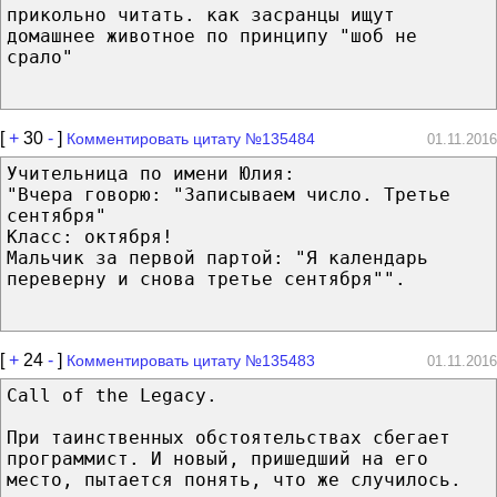
прикольно читать. как засранцы ищут
домашнее животное по принципу "шоб не
срало"
[
+
30
-
]
Комментировать цитату №135484
01.11.2016
Учительница по имени Юлия:
"Вчера говорю: "Записываем число. Третье
сентября"
Класс: октября!
Мальчик за первой партой: "Я календарь
переверну и снова третье сентября"".
[
+
24
-
]
Комментировать цитату №135483
01.11.2016
Call of the Legacy.
При таинственных обстоятельствах сбегает
программист. И новый, пришедший на его
место, пытается понять, что же случилось.