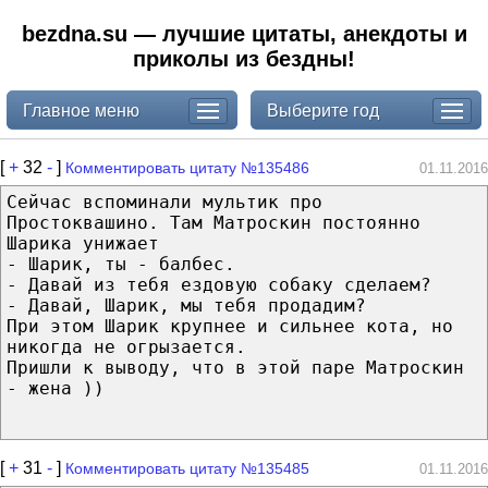
bezdna.su — лучшие цитаты, анекдоты и
приколы из бездны!
Главное меню
Выберите год
[
+
32
-
]
Комментировать цитату №135486
01.11.2016
Сейчас вспоминали мультик про
Простоквашино. Там Матроскин постоянно
Шарика унижает
- Шарик, ты - балбес.
- Давай из тебя ездовую собаку сделаем?
- Давай, Шарик, мы тебя продадим?
При этом Шарик крупнее и сильнее кота, но
никогда не огрызается.
Пришли к выводу, что в этой паре Матроскин
- жена ))
[
+
31
-
]
Комментировать цитату №135485
01.11.2016