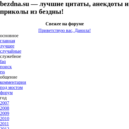
bezdna.su — лучшие цитаты, анекдоты и
приколы из бездны!
Свежее на форуме
Приветствую вас, Данила!
основное
главная
лучшее
случайные
служебное
faq
поиск
rss
общение
комментарии
под мостом
форум
год
2007
2008
2009
2010
2011
2012