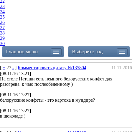
22
23
24
25
26
27
28
29
30
Главное меню
Выберите год
[
+
27
-
]
Комментировать цитату №135804
11.11.2016
[08.11.16 13:21]
На столе Наташи есть немного белорусских конфет для
разогрева, к чаю послеобеденному )
[08.11.16 13:27]
белорусские конфеты - это картоха в мундире?
[08.11.16 13:27]
в шоколаде )