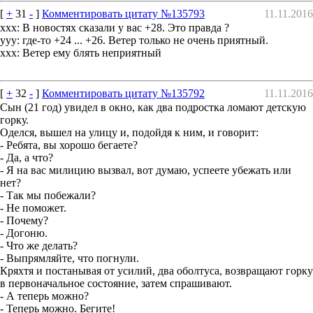
[
+
31
-
]
Комментировать цитату №135793
11.11.2016
xxx: В новостях сказали у вас +28. Это правда ?
yyy: где-то +24 ... +26. Ветер только не очень приятный.
xxx: Ветер ему блять неприятный
[
+
32
-
]
Комментировать цитату №135792
11.11.2016
Сын (21 год) увидел в окно, как два подростка ломают детскую
горку.
Оделся, вышел на улицу и, подойдя к ним, и говорит:
- Ребята, вы хорошо бегаете?
- Да, а что?
- Я на вас милицию вызвал, вот думаю, успеете убежать или
нет?
- Так мы побежали?
- Не поможет.
- Почему?
- Догоню.
- Что же делать?
- Выпрямляйте, что погнули.
Кряхтя и постанывая от усилий, два оболтуса, возвращают горку
в первоначальное состояние, затем спрашивают.
- А теперь можно?
- Теперь можно. Бегите!