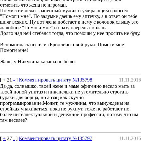
отметить что жена не игроман.
По миссии лежит раненный мужик и умирающим голосом
"Помоги мне". По задумке даешь ему аптечку, а в ответ он тебе
шняг всяких. Ну вот жена побегает к нему с колонок слышу это
жалобное "Помоги мне" и сразу очередь с калаша.
Долго над ней стебался тогда, что помощи у нее просить не буду.
Вспомнилась песня из Бриллиантовой руки: Помоги мне!
Помоги мне!
Жаль, у Никулина калаша не было.
[
+
21
-
]
Комментировать цитату №135798
11.11.2016
Да-да, солнышко, твоей жене и маме офигенно весело мыть за
твоей попой унитаз и никапельки не утомительно строгать
бураки для борща, но абзац как скучно
программирование.Может, те мужчины, что вынуждены на
стройках упахиваться, пока не рухнут, тоже не работают по
более интеллектуальной и денежной профессии, потому что им
там веселее?
[
+
27
-
]
Комментировать цитату №135797
11.11.2016