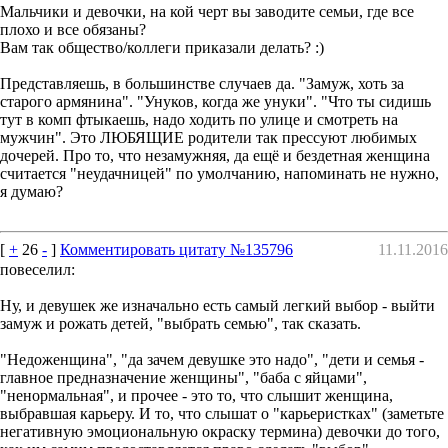
Мальчики и девочки, на кой черт вы заводите семьи, где все
плохо и все обязаны?
Вам так общество/коллеги приказали делать? :)
Представляешь, в большинстве случаев да. "Замуж, хоть за
старого армянина". "Унуков, когда же унуки". "Что ты сидишь
тут в комп фтыкаешь, надо ходить по улице и смотреть на
мужчин". Это ЛЮБЯЩИЕ родители так прессуют любимых
дочерей. Про то, что незамужняя, да ещё и бездетная женщина
считается "неудачницей" по умолчанию, напоминать не нужно,
я думаю?
[
+
26
-
]
Комментировать цитату №135796
11.11.2016
повеселил:
Ну, и девушек же изначально есть самый легкий выбор - выйти
замуж и рожать детей, "выбрать семью", так сказать.
"Недоженщина", "да зачем девушке это надо", "дети и семья -
главное предназначение женщины", "баба с яйцами",
"ненормальная", и прочее - это то, что слышит женщина,
выбравшая карьеру. И то, что слышат о "карьеристках" (заметьте
негативную эмоциональную окраску термина) девочки до того,