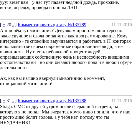
yyy: везёт вам - у нас тут падает ледяной дождь, прохожие,
ветки, деревья, провода и опоры ЛЭП
[
+
20
-
]
Комментировать цитату №135789
11.11.2016
А при чём тут мизогиния? Девушкам просто малоинтересно
такое скучное и сложное занятие как программирование. Кому
интересно - те спокойно выучиваются и работают, в IT конторах
в большинстве своём современные образованные люди, а не
шовинисты. Ну и есть небольшой процент людей,
оправдывающих собственную лень и неспособность внешними
обстоятельствами - но они бывают любого пола и в любой сфере
деятельности.
Ах, как вы изящно ввернули мизогинию в коммент,
отрицающий мизогинию!
[
+
31
-
]
Комментировать цитату №135788
11.11.2016
Straga: СМС от друзей утром после вчерашней встречи, на
которую я не попал: Мы вчера так круто пиво попили, что у нас
просто дико болит голова, а у тебя нет, потому что ты
НЕУДАЧНИК!