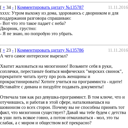
[
+
34
-
]
Комментировать цитату №135787
11.11.2016
xxxx: Утром выхожу из дома, здороваюсь с дворником и для
поддержания разговора спрашиваю:
- Вот что это такое падает с неба?
Дворник, грустно:
- Я не знаю, но попробую это убрать.
[
+
23
-
]
Комментировать цитату №135786
11.11.2016
А чего самое интересное вырезал?
Хватит жаловаться на мизогинию! Возьмите себя в руки,
соплячки, перестаньте бояться мифических "морских свинок",
прекратите читать хуету про роль женщины и
прокрастинировать! Хотите учиться на программиста - идите!
Вставайте с дивана и пиздуйте подавать документы!
Отвечала там как раз девушка-программист. В том ключе, что и
отучившись, и работая в этой сфере, наталкиваешься на
шовинизм со всех сторон. Почему вы не способны принять тот
факт, что мизогиния существует? Давай мы тебе будем с детства
в уши лить всякое говно, а потом отмахиваться - мол, это ты
слабак, а с миром и обществом всё прекрасно?