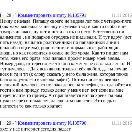
[
+
28
-
]
Комментировать цитату №135791
11.11.2016
Начну с начала. Папашу своего не видела лет так с четырех-пяти
(как мама выгнала за пьянку и тунеядство) и как то особо и не
заморачивалась, ну нет и нет и срать на него. Естественно ни
алиментов , ни подарков отродясь не видывали. И тут вдруг (лет
пять назад), нашлись родственники по папашкиной линии
(спасибо соцсетям), родственники нормальные, работящие
люди, но как говорится в семье не без урода. Как то пишет нам
тетя, жена его брата, мол папаша просит номер моей мамы.
Номер дали, интересно же что он скажет через столько лет то. И
тут началось... Да я всю жизнь только тебя любил, да ты лучше
всех и тд и тп (к слову сказать у него была жена, которая также
благополучно его выперла нафиг). Потом после душевных
излияний началось, то положи денег на телефон, то а давайте я в
гости к вам приеду, только денег у меня нет, вот если вы мне
перечислите то приеду. А спрашивается вот за хрена ты нам
нужен через столько лет, да еще и за наш счет. Это ведь и
наглости то как только хватает!
[
+
29
-
]
Комментировать цитату №135790
11.11.2016
xxx: у нас интернет сегодня падает