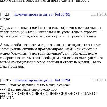
как им самим предоставляется право сделать "выбор".
[
+
23
-
]
Комментировать цитату №135795
11.11.2016
Сюда:
Да-да, солнышко, твоей жене и маме офигенно весело мыть за
твоей попой унитаз и никапельки не утомительно строгать
бураки для борща, но абзац как скучно программирование.
А самое забавное в этом то, что если ты женщина, то занятие
"абзац каким скучным программированием" или чем-то не
менее "сложным, а поэтому скучным", для тебя чаще всего
совершенно не отменяет необходимости весело мыть унитаз за
всеми имеющимися в семье попами и строгать бураки. Ты по
факту обязана.
[
+
30
-
]
Комментировать цитату №135794
11.11.2016
xxx: Сколько девушек было в плане секса?
yyy: В плане секса было около 150
yyy: НО Я ОЧЕНЬ-ОЧЕНЬ-ОЧЕНЬ СИЛЬНО ОТСТАЮ ОТ
ПЛАНА