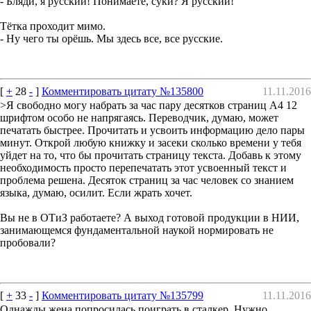
- Бляди, я русский! Понимаете, суки? Я русский!
Тётка проходит мимо.
- Ну чего ты орёшь. Мы здесь все, все русские.
[
+
28
-
]
Комментировать цитату №135800
11.11.2016
>Я свободно могу набрать за час пару десятков страниц А4 12
шрифтом особо не напрягаясь. Переводчик, думаю, может
печатать быстрее. Прочитать и усвоить информацию дело пары
минут. Открой любую книжку и засеки сколько времени у тебя
уйдет на то, что бы прочитать страницу текста. Добавь к этому
необходимость просто перепечатать этот усвоенный текст и
проблема решена. Десяток страниц за час человек со знанием
языка, думаю, осилит. Если жрать хочет.
Вы не в ОТиЗ работаете? А выход готовой продукции в НИИ,
занимающемся фундаментальной наукой нормировать не
пробовали?
[
+
33
-
]
Комментировать цитату №135799
11.11.2016
Однажды жена попросилась поиграть в сталкер. Нужно