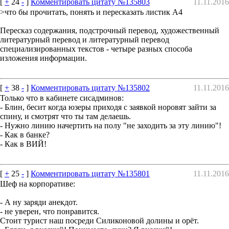
[
+
24
-
]
Комментировать цитату №135803
11.11.2016
>что бы прочитать, понять и пересказать листик А4
Пересказ содержания, подстрочный перевод, художественный
литературный перевод и литературный перевод
специализированных текстов - четыре разных способа
изложения информации.
[
+
38
-
]
Комментировать цитату №135802
11.11.2016
Только что в кабинете сисадминов:
- Блин, бесит когда юзеры приходя с заявкой норовят зайти за
спину, и смотрят что ты там делаешь.
- Нужно линию начертить на полу "не заходить за эту линию"!
- Как в банке?
- Как в ВИЙ!
[
+
25
-
]
Комментировать цитату №135801
11.11.2016
Шеф на корпоративе:
- А ну заряди анекдот.
- не уверен, что понравится.
Стоит турист наш посреди Силиконовой долины и орёт.