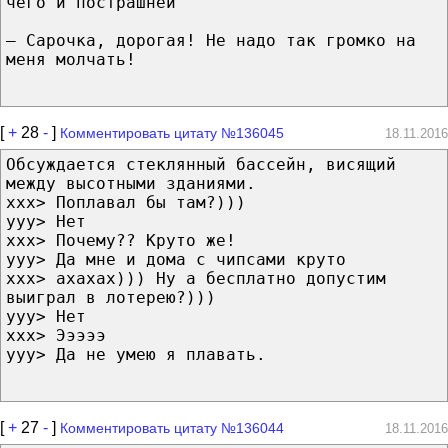
чего и пострашней
— Сарочка, дорогая! Не надо так громко на
меня молчать!
[
+
28
-
]
Комментировать цитату №136045
18.11.2016
Обсуждается стеклянный бассейн, висящий
между высотными зданиями.
xxx> Поплавал бы там?)))
yyy> Нет
xxx> Почему?? Круто же!
yyy> Да мне и дома с чипсами круто
xxx> ахахах))) Ну а бесплатно допустим
выиграл в лотерею?)))
yyy> Нет
xxx> Эээээ
yyy> Да не умею я плавать.
[
+
27
-
]
Комментировать цитату №136044
18.11.2016