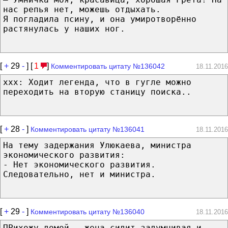
нас репья нет, можешь отдыхать.
Я погладила псину, и она умиротворённо
растянулась у наших ног.
[
+
29
-
] [
1
]
Комментировать цитату №136042
18.11.2016
ххх: Ходит легенда, что в гугле можно
переходить на вторую станицу поиска..
[
+
28
-
]
Комментировать цитату №136041
18.11.2016
На тему задержания Улюкаева, министра
экономического развития:
- Нет экономического развития.
Следовательно, нет и министра.
[
+
29
-
]
Комментировать цитату №136040
18.11.2016
ПРихожу домой - жена сидит задумчивая и