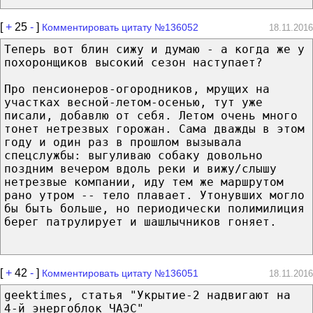
[
+
25
-
]
Комментировать цитату №136052
18.11.2016
Теперь вот блин сижу и думаю - а когда же у
похоронщиков высокий сезон наступает?
Про пенсионеров-огородников, мрущих на
участках весной-летом-осенью, тут уже
писали, добавлю от себя. Летом очень много
тонет нетрезвых горожан. Сама дважды в этом
году и один раз в прошлом вызывала
спецслужбы: выгуливаю собаку довольно
поздним вечером вдоль реки и вижу/слышу
нетрезвые компании, иду тем же маршрутом
рано утром -- тело плавает. Утонувших могло
бы быть больше, но периодически полимилиция
берег патрулирует и шашлычников гоняет.
[
+
42
-
]
Комментировать цитату №136051
18.11.2016
geektimes, статья "Укрытие-2 надвигают на
4-й энергоблок ЧАЭС"