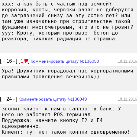
xxx: а как быть с частью под землей?
коррозия, кроты, червяки разве не доберутся
до загрязнений снизу за эту сотню лет? или
там уже изначально при строительстве такой
фундамент многометровый, что это не грозит?
yyy: Кроту, который прогрызет бетон до
реактора, никакая радиация не страшна.
[
+
16
-
] [
1
]
Комментировать цитату №136050
18.11.2016
Ура! Дружинник порадовал нас корпоративными
правилами проведения вечеринок))
[
+
24
-
]
Комментировать цитату №136049
18.11.2016
Звонит клиент к нам в саппорт в банк. У
него не работает POS терминал.
Поддержка: нажмите кнопку F2 и F4
одновременно.
Клиент: тут нет такой конпки одновременно!