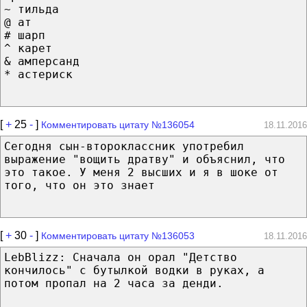
~ тильда
@ ат
# шарп
^ карет
& амперсанд
* астериск
[
+
25
-
]
Комментировать цитату №136054
18.11.2016
Сегодня сын-второклассник употребил
выражение "вощить дратву" и объяснил, что
это такое. У меня 2 высших и я в шоке от
того, что он это знает
[
+
30
-
]
Комментировать цитату №136053
18.11.2016
LebBlizz: Сначала он орал "Детство
кончилось" с бутылкой водки в руках, а
потом пропал на 2 часа за денди.