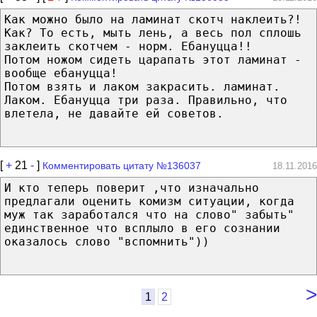
Как можно было на ламинат скотч наклеить?!
Как? То есть, мыть лень, а весь пол сплошь
заклеить скотчем - норм. Ебануцца!!
Потом ножом сидеть царапать этот ламинат -
вообще ебануцца!
Потом взять и лаком закрасить. ламинат.
Лаком. Ебануцца три раза. Правильно, что
влетела, не давайте ей советов.
[
+
21
-
]
Комментировать цитату №136037
18.11.2016
И кто теперь поверит ,что изначально
предлагали оценить комизм ситуации, когда
муж так заработался что на слово" забыть"
единственное что всплыло в его сознании
оказалось слово "вспомнить"))
>
1
2