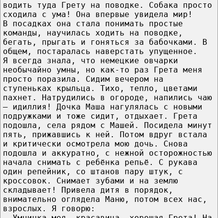
водить туда Грету на поводке. Собака просто
сходила с ума! Она впервые увидела мир!
В посадках она стала понимать простые
команды, научилась ходить на поводке,
бегать, прыгать и гоняться за бабочками. В
общем, постаралась наверстать упущенное.
Я всегда знала, что немецкие овчарки
необычайно умны, но как-то раз Грета меня
просто поразила. Сидим вечером на
ступеньках крыльца. Тихо, тепло, цветами
пахнет. Натрудились в огороде, напились чаю
– идиллия! Дочка Маша нагулялась с новыми
подружками и тоже сидит, отдыхает. Грета
подошла, села рядом с Машей. Посидела минут
пять, прижавшись к ней. Потом вдруг встала
и критически осмотрела мою дочь. Снова
подошла и аккуратно, с нежной осторожностью
начала снимать с ребёнка репьё. С рукава
один репейник, со штанов пару штук, с
кроссовок. Снимает зубами и на землю
складывает! Привела дитя в порядок,
внимательно оглядела Маню, потом всех нас,
взрослых. Я говорю:
– Умничка моя, красавица, хорошая Грета! На