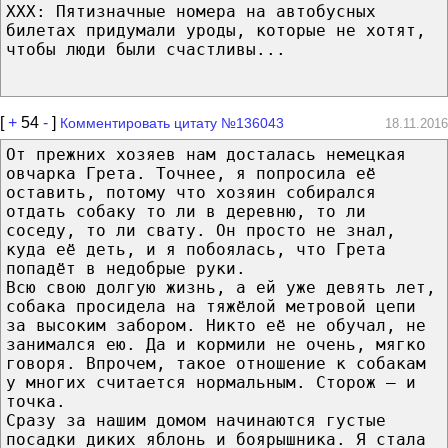
XXX: Пятизначные номера на автобусных
билетах придумали уроды, которые не хотят,
чтобы люди были счастливы...
[
+
54
-
]
Комментировать цитату №136043
18.11.2016
От прежних хозяев нам досталась немецкая
овчарка Грета. Точнее, я попросила её
оставить, потому что хозяин собирался
отдать собаку то ли в деревню, то ли
соседу, то ли свату. Он просто не знал,
куда её деть, и я побоялась, что Грета
попадёт в недобрые руки.
Всю свою долгую жизнь, а ей уже девять лет,
собака просидела на тяжёлой метровой цепи
за высоким забором. Никто её не обучал, не
занимался ею. Да и кормили не очень, мягко
говоря. Впрочем, такое отношение к собакам
у многих считается нормальным. Сторож – и
точка.
Сразу за нашим домом начинаются густые
посадки диких яблонь и боярышника. Я стала