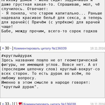
даже грустная какая-то. Спрашиваю, мол, чё
случилось. Отвечает:
- Я поняла, что старею капитально... Раньше
надевала красивое бельё для секса, а теперь
для врачей(( Причём (с упрёком) для врачей
чаще!
Бабе, между прочим, всего-то сорок годков
[
+
30
-
]
Комментировать цитату №136039
18.11.2016
#круглыйдурак
Здесь название пошло не от геометрической
фигуры, не имеющей углов. Вовсе нет. А от
(проследим цепочку слов) круглый-вокруг-со
всех сторон. То есть дурак во всём, по
любому вопросу.
Именно в этом смысле в народе говорят:
"круглый дурак".
[
+
33
-
] [
1
]
Комментировать цитату №136038
18.11.2016