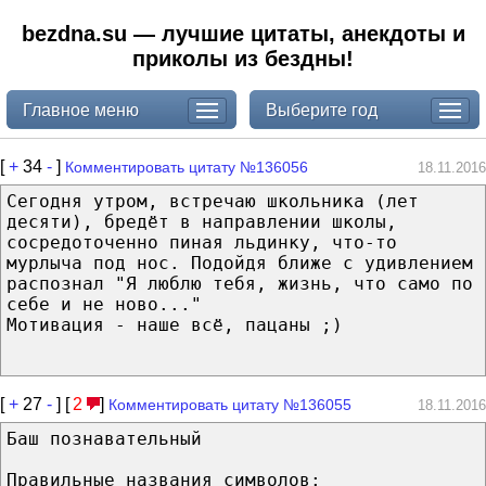
bezdna.su — лучшие цитаты, анекдоты и
приколы из бездны!
Главное меню
Выберите год
[
+
34
-
]
Комментировать цитату №136056
18.11.2016
Сегодня утром, встречаю школьника (лет
десяти), бредёт в направлении школы,
сосредоточенно пиная льдинку, что-то
мурлыча под нос. Подойдя ближе с удивлением
распознал "Я люблю тебя, жизнь, что само по
себе и не ново..."
Мотивация - наше всё, пацаны ;)
[
+
27
-
] [
2
]
Комментировать цитату №136055
18.11.2016
Баш познавательный
Правильные названия символов: