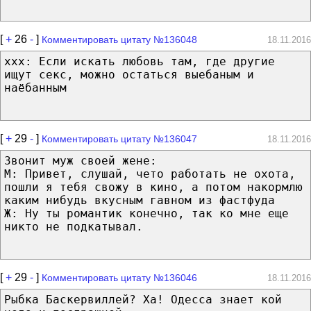
[
+
26
-
]
Комментировать цитату №136048
18.11.2016
xxx: Если искать любовь там, где другие
ищут секс, можно остаться выебаным и
наёбанным
[
+
29
-
]
Комментировать цитату №136047
18.11.2016
Звонит муж своей жене:
М: Привет, слушай, чето работать не охота,
пошли я тебя свожу в кино, а потом накормлю
каким нибудь вкусным гавном из фастфуда
Ж: Ну ты романтик конечно, так ко мне еще
никто не подкатывал.
[
+
29
-
]
Комментировать цитату №136046
18.11.2016
Рыбка Баскервиллей? Ха! Одесса знает кой