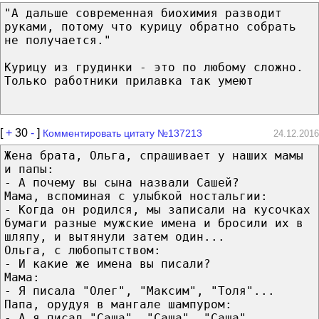
"А дальше современная биохимия разводит
руками, потому что курицу обратно собрать
не получается."
Курицу из грудинки - это по любому сложно.
Только работники прилавка так умеют
[
+
30
-
]
Комментировать цитату №137213
24.12.2016
Жена брата, Ольга, спрашивает у наших мамы
и папы:
- А почему вы сына назвали Сашей?
Мама, вспоминая с улыбкой ностальгии:
- Когда он родился, мы записали на кусочках
бумаги разные мужские имена и бросили их в
шляпу, и вытянули затем один...
Ольга, с любопытством:
- И какие же имена вы писали?
Мама:
- Я писала "Олег", "Максим", "Толя"...
Папа, орудуя в мангале шампуром:
- А я писал "Саша", "Саша", "Саша"