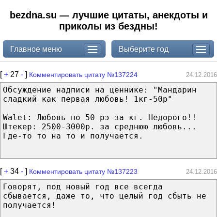
bezdna.su — лучшие цитаты, анекдоты и
приколы из бездны!
Главное меню
Выберите год
[
+
27
-
]
Комментировать цитату №137224
24.12.2016
Обсуждение надписи на ценнике: "Мандарин
сладкий как первая любовь! 1кг-50р"
Walet: Любовь по 50 рэ за кг. Недорого!!
Штекер: 2500-3000р. за среднюю любовь...
Где-то то на то и получается.
[
+
34
-
]
Комментировать цитату №137223
24.12.2016
Говорят, под новый год все всегда
сбывается, даже то, что целый год сбыть не
получается!