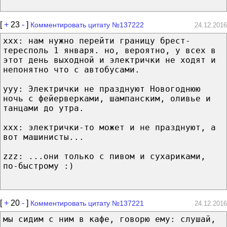
[
+
23
-
]
Комментировать цитату №137222
24.12.2016
xxx: нам нужно перейти границу брест-
тересполь 1 января. но, вероятно, у всех в
этот день выходной и электрички не ходят и
непонятно что с автобусами.
yyy: Электрички не празднуют Новогоднюю
ночь с фейерверками, шампанским, оливье и
танцами до утра.
xxx: электрички-то может и не празднуют, а
вот машинисты...
zzz: ...они только с пивом и сухариками,
по-быстрому :)
[
+
20
-
]
Комментировать цитату №137221
24.12.2016
мы сидим с ним в кафе, говорю ему: слушай,