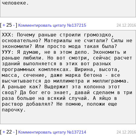
человеке.
[
+
25
-
]
Комментировать цитату №137215
24.12.2016
ХХХ: Почему раньше строили громоздко,
основательно? Материалы не считали? Силы не
экономили? Или просто мода такая была?
УУУ: Я думаю, не в этом дело. Экономить и
раньше любили. Но вот смотри, сейчас расчет
зданий выполняется в этих вот разных
программных комплексах. Ширина, высота,
масса, сечение, даже марка бетона - все
высчитывается до миллиметра и миллиграмма.
А раньше как? Выдержит эта колонна этот
свод? Да бог его знает, давай сделаем в три
раза больше на всякий случай. А яйцо в
раствор добавлял? Не помню, положи еще
парочку.
[
+
22
-
]
Комментировать цитату №137214
24.12.2016