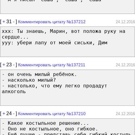
[
+
31
-
]
Комментировать цитату №137212
24.12.2016
xxx: Ты знаешь, Марин, вот положа руку на
сердце...
yyy: убери лапу от моей сиськи, Дим
[
+
23
-
]
Комментировать цитату №137211
24.12.2016
- он очень милый ребёнок.
- насколько милый?
- настолько, что ему легко продадут
алкоголь
[
+
24
-
]
Комментировать цитату №137210
24.12.2016
- Какое костыльное решение...
- Оно не костыльное, оно гибкое.
- Ещё лучше - представь себе гибкий костыль