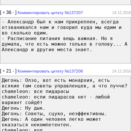
[
+
36
-
]
Комментировать цитату №137207
24.12.2016
- Александр был к нам прикреплен, всегда
отзванивался нам и говорил куда мы едим и
во сколько едим.
- Расписание питания вещь важная. Но я
думала, что есть можно только в голову... А
Александр и другие места знает.
[
+
21
-
]
Комментировать цитату №137206
24.12.2016
Дюгонь: Олзо, вот есть монархия, есть
всякие там советы управленцев, а что лучче?
chameleon: все пидарасы
chameleon: если пидарасов нет - любой
вариант сойдёт
Дюгонь: Ну дык.
Дюгонь: Советы, сцуко, неэффективны.
Дюгонь: А один человек легко может
оказаться некомпетентен.
chameleon: вод