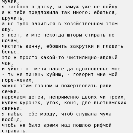
мужик,
я заебана в доску, и замуж уже не пойду.
я ж тебе предложила так много: ебаться,
дружить,
а не тупо вариться в хозяйственном этом
аду.
я поэт, и мне некогда шторы стирать по
ночам,
чистить ванну, ебошить закрутки и гладить
белье.
это ж просто какой-то чистилищно-адовый
чан,
и уйдет от меня навсегда вдохновенье мое.
- ты же пишешь хуйню, - говорит мне мой
горе-жених,
можно этим говном и пожертвовать ради
семьи.
нарожаем детей, неприменно двоих чи троих,
купим курочек, уток, коня, две въетнамских
свиньи.
я набью тебе морду, чтоб слушала мужа
вообще,
чтобы не было время над пошлою рифмой
страдать.