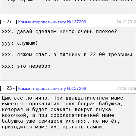
[
+
27
-
]
Комментировать цитату №137209
24.12.2016
xxx: давай сделаем нечто очень плохое?
yyy: слушаю)
xxx: ляжем спать в пятницу в 22-00 трезвыми
xxx: это перебор
[
+
23
-
]
Комментировать цитату №137208
24.12.2016
Дык все логично. При двадцатилетней маме
имеется сорокапятилетняя бодрая бабушка,
которая и будет скакать вокруг внука
козочкой, а при сорокапятилетней маме
бабушка уже семидесятилетняя, не могёт,
приходится маме уже прыгать самой.