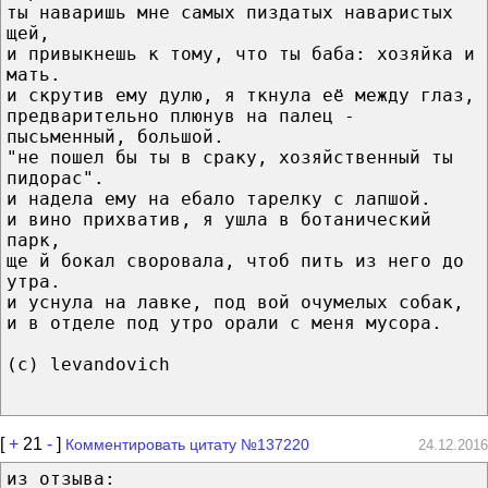
ты наваришь мне самых пиздатых наваристых
щей,
и привыкнешь к тому, что ты баба: хозяйка и
мать.
и скрутив ему дулю, я ткнула её между глаз,
предварительно плюнув на палец -
пысьменный, большой.
"не пошел бы ты в сраку, хозяйственный ты
пидорас".
и надела ему на ебало тарелку с лапшой.
и вино прихватив, я ушла в ботанический
парк,
ще й бокал своровала, чтоб пить из него до
утра.
и уснула на лавке, под вой очумелых собак,
и в отделе под утро орали с меня мусора.
(с) levandovich
[
+
21
-
]
Комментировать цитату №137220
24.12.2016
из отзыва: