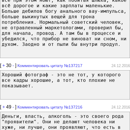
все при этом ноют, как побитая шлюха, какое
всё дорогое и какие зарплаты маленькие.
Больше дебилов богу анального вау-импульса,
больше выкинутых вещей для трона
потребления. Нормальный советский человек,
не отравленный маркетологами, проверил бы,
для начала, провод. А там бы в процессе и
убедился, что прибор не виноват ни сном, ни
духом. Заодно и от пыли бы внутри продул.
[
+
30
-
]
Комментировать цитату №137217
24.12.2016
Хороший фотограф - это не тот, у которого
все кадры хорошие, а тот, кто плохие не
показывает.
[
+
49
-
]
Комментировать цитату №137216
24.12.2016
Деньги, власть, алкоголь - это своего рода
"проявители". Они не делают человека ни
хуже, ни лучше, они проявляют, что есть в