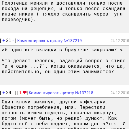
Полотенца меняли и доставляли только после
похода на рецепцию, и только после скандала
иначе никак ( тяжело скандалить через гугл
переводчик).
[
+
21
-
]
Комментировать цитату №137219
24.12.2016
>Я один все вкладки в браузере закрываю? <
Что делает человек, задающий вопрос в стиле
"а я один ...?", когда оказывается, что да,
действительно, он один этим занимается?
[
+
24
-
] [
1
]
Комментировать цитату №137218
24.12.2016
Один ключи выкинул, другой кофеварку.
Общество потребления, мля. Перестали
ценность вещей ощущать, сначала швырнут,
потом (может быть, но редко) думают. Как
будто всё с неба падает, даром достаётся. И