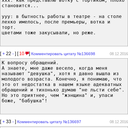
xxx: как представлю вотку с тортиком, плохо
становится...
yyy: в бытность работы в театре - на столе
лехко имелось, после премьеры, вотка и
торт.
цветами тоже закусывали, но реже.
[
+
22
-
] [
10
]
Комментировать цитату №136698
08.12.2016
К вопросу обращений.
А знаете, мне даже весело, когда меня
называют "девушка", хотя я давно вышла из
молодого возраста. Конечно, я понимаю, что
это от недостатка в нашем языке адекватных
обращений и тихонько думаю "не льсти себе".
Но это приятнее, чем "жэнщина" и, упаси
боже, "бабушка"!
[
+
33
-
]
Комментировать цитату №136697
08.12.2016