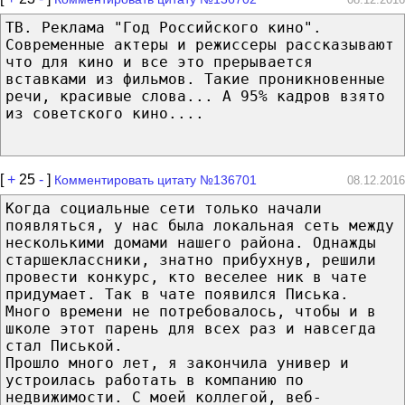
ТВ. Реклама "Год Российского кино".
Современные актеры и режиссеры рассказывают
что для кино и все это прерывается
вставками из фильмов. Такие проникновенные
речи, красивые слова... А 95% кадров взято
из советского кино....
[
+
25
-
]
Комментировать цитату №136701
08.12.2016
Когда социальные сети только начали
появляться, у нас была локальная сеть между
несколькими домами нашего района. Однажды
старшеклассники, знатно прибухнув, решили
провести конкурс, кто веселее ник в чате
придумает. Так в чате появился Писька.
Много времени не потребовалось, чтобы и в
школе этот парень для всех раз и навсегда
стал Писькой.
Прошло много лет, я закончила универ и
устроилась работать в компанию по
недвижимости. С моей коллегой, веб-