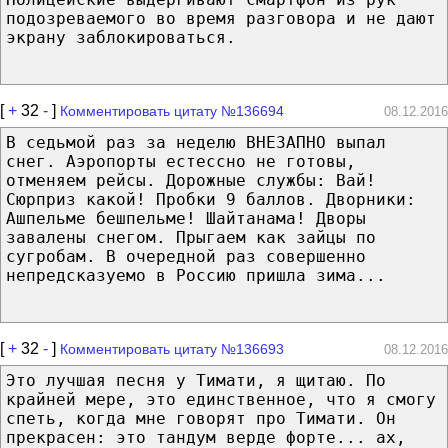
подозреваемого во время разговора и не дают
экрану заблокироваться.
[
+
32
-
]
Комментировать цитату №136694
08.12.2016
В седьмой раз за неделю ВНЕЗАПНО выпал
снег. Аэропорты естессно не готовы,
отменяем рейсы. Дорожные службы: Вай!
Сюрприз какой! Пробки 9 баллов. Дворники:
Ашпельме бешпельме! Шайтанама! Дворы
завалены снегом. Прыгаем как зайцы по
сугробам. В очередной раз совершенно
непредсказуемо в Россию пришла зима...
[
+
32
-
]
Комментировать цитату №136693
08.12.2016
Это лучшая песня у Тимати, я щитаю. По
крайней мере, это единственное, что я смогу
спеть, когда мне говорят про Тимати. Он
прекрасен: это тандум верде форте... ах,