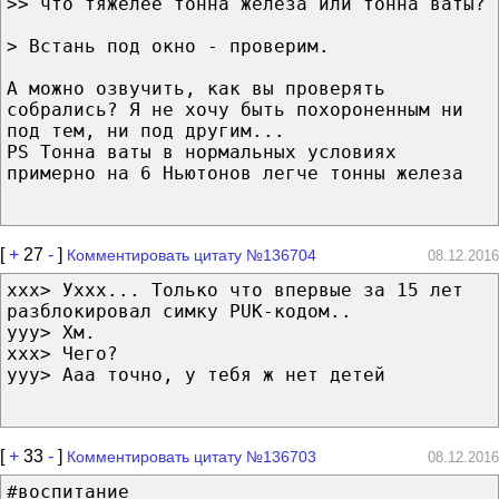
>> что тяжелее тонна железа или тонна ваты?
> Встань под окно - проверим.
А можно озвучить, как вы проверять
собрались? Я не хочу быть похороненным ни
под тем, ни под другим...
PS Тонна ваты в нормальных условиях
примерно на 6 Ньютонов легче тонны железа
[
+
27
-
]
Комментировать цитату №136704
08.12.2016
xxx> Уххх... Только что впервые за 15 лет
разблокировал симку PUK-кодом..
yyy> Хм.
xxx> Чего?
yyy> Ааа точно, у тебя ж нет детей
[
+
33
-
]
Комментировать цитату №136703
08.12.2016
#воспитание