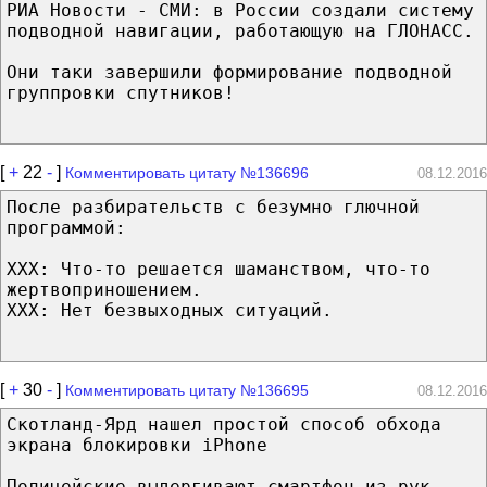
РИА Новости - СМИ: в России создали систему
подводной навигации, работающую на ГЛОНАСС.
Они таки завершили формирование подводной
группровки спутников!
[
+
22
-
]
Комментировать цитату №136696
08.12.2016
После разбирательств с безумно глючной
программой:
XXX: Что-то решается шаманством, что-то
жертвоприношением.
XXX: Нет безвыходных ситуаций.
[
+
30
-
]
Комментировать цитату №136695
08.12.2016
Скотланд-Ярд нашел простой способ обхода
экрана блокировки iPhone
Полицейские выдергивают смартфон из рук