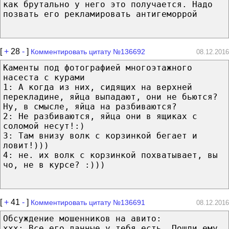
как брутально у него это получается. Надо
позвать его рекламировать антигеморрой
[
+
28
-
]
Комментировать цитату №136692
08.12.2016
Каменты под фотографией многоэтажного
насеста с курами
1: А когда из них, сидящих на верхней
перекладине, яйца выпадают, они не бьются?
Ну, в смысле, яйца на разбиваются?
2: Не разбиваются, яйца они в ящиках с
соломой несут!:)
3: Там внизу волк с корзинкой бегает и
ловит!)))
4: не. их волк с корзинкой похватывает, вы
чо, не в курсе? :)))
[
+
41
-
]
Комментировать цитату №136691
08.12.2016
Обсуждение мошенников на авито:
xxx: Все его данные у тебя есть. Пошли ему