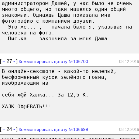
администратором Дашей, у нас было не очень
много общего, но таки нашелся один общий
знакомый. Однажды Даша показала мне
фотографию с компанией друзей.
- Это же... , - начала было я, указывая на
человека на фото.
- Писька. - закончила за меня Даша.
[
+
27
-
]
Комментировать цитату №136700
08.12.2016
В онлайн-сексшопе - какой-то нелепый,
бесформенный кусок зелёного говна,
изображающий из
себя х@й Халка... За 12,5 К.
ХАЛК ОХ@ЕВАТЬ!!!
[
+
24
-
]
Комментировать цитату №136699
08.12.2016