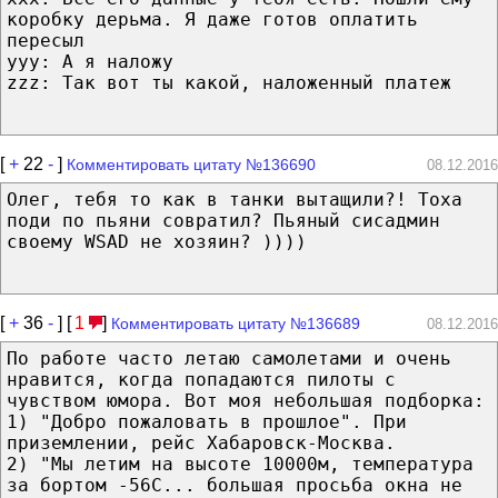
коробку дерьма. Я даже готов оплатить
пересыл
yyy: А я наложу
zzz: Так вот ты какой, наложенный платеж
[
+
22
-
]
Комментировать цитату №136690
08.12.2016
Олег, тебя то как в танки вытащили?! Тоха
поди по пьяни совратил? Пьяный сисадмин
своему WSAD не хозяин? ))))
[
+
36
-
] [
1
]
Комментировать цитату №136689
08.12.2016
По работе часто летаю самолетами и очень
нравится, когда попадаются пилоты с
чувством юмора. Вот моя небольшая подборка:
1) "Добро пожаловать в прошлое". При
приземлении, рейс Хабаровск-Москва.
2) "Мы летим на высоте 10000м, температура
за бортом -56С... большая просьба окна не