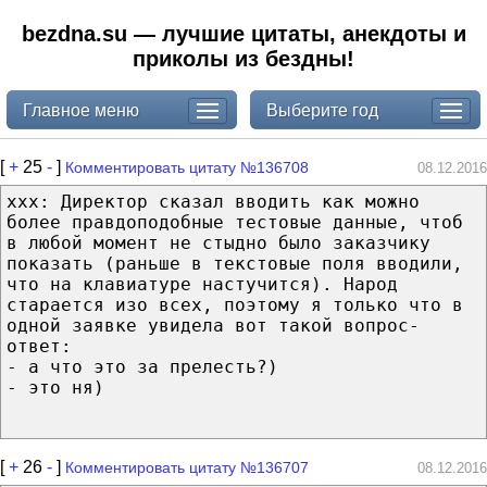
bezdna.su — лучшие цитаты, анекдоты и
приколы из бездны!
Главное меню
Выберите год
[
+
25
-
]
Комментировать цитату №136708
08.12.2016
ххх: Директор сказал вводить как можно
более правдоподобные тестовые данные, чтоб
в любой момент не стыдно было заказчику
показать (раньше в текстовые поля вводили,
что на клавиатуре настучится). Народ
старается изо всех, поэтому я только что в
одной заявке увидела вот такой вопрос-
ответ:
- а что это за прелесть?)
- это ня)
[
+
26
-
]
Комментировать цитату №136707
08.12.2016