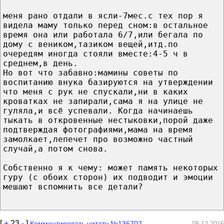
меня рано отдали в ясли-7мес.с тех пор я
видела маму только перед сном:в остальное
время она или работала 6/7,или бегала по
дому с веником,тазиком вещей,итд.по
очередям иногда стояли вместе:4-5 ч в
среднем,в день.
Но вот что забавно:мамины советы по
воспитанию внука базируются на утверждении
что меня с рук не спускали,ни в каких
кроватках не запирали,сама я на улице не
гуляла,и всё успевали. Когда начинаешь
тыкать в откровенные нестыковки,порой даже
подтверждая фотографиями,мама на время
замолкает,лепечет про возможно частный
случай,а потом снова.
Собственно я к чему: может память некоторых
гуру (с обоих сторон) их подводит и эмоции
мешают вспомнить все детали?
[
+
23
-
]
Комментировать цитату №136702
08.12.2016