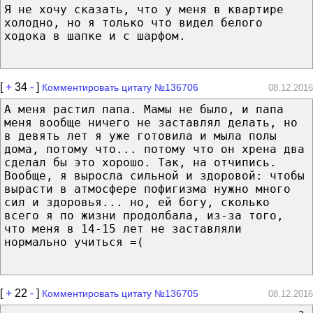
Я не хочу сказать, что у меня в квартире
холодно, но я только что видел белого
ходока в шапке и с шарфом.
[
+
34
-
]
Комментировать цитату №136706
08.12.2016
А меня растил папа. Мамы не было, и папа
меня вообще ничего не заставлял делать, но
в девять лет я уже готовила и мыла полы
дома, потому что... потому что он хрена два
сделал бы это хорошо. Так, на отчипись.
Вообще, я выросла сильной и здоровой: чтобы
вырасти в атмосфере пофигизма нужно много
сил и здоровья... но, ей богу, сколько
всего я по жизни продолбала, из-за того,
что меня в 14-15 лет не заставляли
нормально учиться =(
[
+
22
-
]
Комментировать цитату №136705
08.12.2016