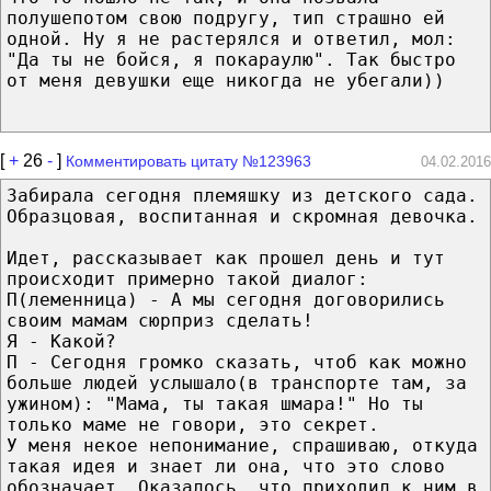
полушепотом свою подругу, тип страшно ей
одной. Ну я не растерялся и ответил, мол:
"Да ты не бойся, я покараулю". Так быстро
от меня девушки еще никогда не убeгали))
[
+
26
-
]
Комментировать цитату №123963
04.02.2016
Забирала сегодня племяшку из детского сада.
Образцовая, воспитанная и скромная девочка.
Идет, рассказывает как прошел день и тут
происходит примерно такой диалог:
П(леменница) - А мы сегодня договорились
своим мамам сюрприз сделать!
Я - Какой?
П - Сегодня громко сказать, чтоб как можно
больше людей услышало(в транспорте там, за
ужином): "Мама, ты такая шмара!" Но ты
только маме не говори, это секрет.
У меня некое непонимание, спрашиваю, откуда
такая идея и знает ли она, что это слово
обозначает. Оказалось, что приходил к ним в