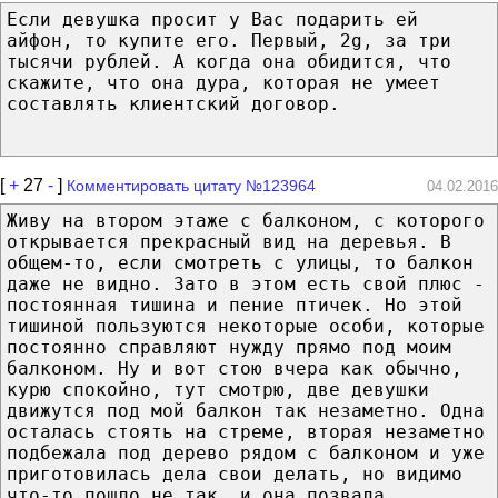
Если девушка просит у Вас подарить ей
айфон, то купите его. Первый, 2g, за три
тысячи рублей. А когда она обидится, что
скажите, что она дура, которая не умеет
составлять клиентский договор.
[
+
27
-
]
Комментировать цитату №123964
04.02.2016
Живy на втором этаже с балконом, с которого
открывается прекрасный вид на деревья. В
общем-то, если смотреть с улицы, то балкон
даже не видно. Зато в этом есть свой плюс -
постоянная тишина и пение птичек. Но этой
тишиной пользуются некоторые особи, которые
постоянно справляют нужду прямо под моим
балконом. Ну и вот стою вчера как обычно,
курю спокойно, тут смотрю, две девушки
движутся под мой балкон так незаметно. Одна
осталась стоять на стреме, вторая незаметно
подбежала под дерево рядом с балконом и уже
приготовилась дела свои делать, но видимо
что-то пошло не так, и она позвала