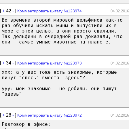
[
+
42
-
]
Комментировать цитату №123974
04.02.2016
Во времена второй мировой дельфинов как-то
раз обучили искать мины и выпустили их в
море с этой целью, а они просто свалили.
Так дельфины в очередной раз доказали, что
они — самые умные животные на планете.
[
+
34
-
]
Комментировать цитату №123973
04.02.2016
xxx: а у вас тоже есть знакомые, которые
пишут "сдесь" вместо "здесь"?
yyy: мои знакомые - не дебилы. они пишут
"здезь"
[
+
28
-
]
Комментировать цитату №123972
04.02.2016
Разговор в офисе: