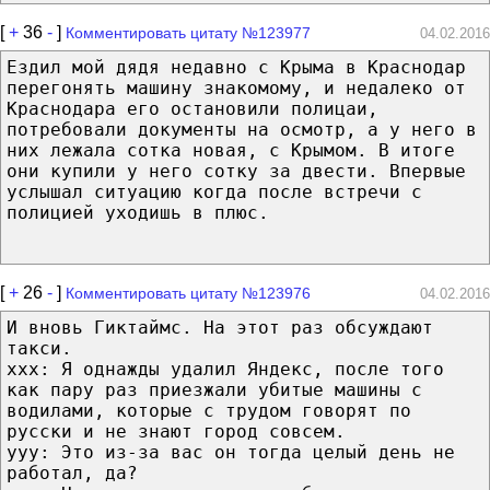
[
+
36
-
]
Комментировать цитату №123977
04.02.2016
Ездил мой дядя недавно с Крыма в Краснодар
перегонять машину знакомому, и недалеко от
Краснодара его остановили полицаи,
потребовали документы на осмотр, а у него в
них лежала сотка новая, с Крымом. В итоге
они купили у него сотку за двести. Впервые
услышал ситуацию когда после встречи с
полицией уходишь в плюс.
[
+
26
-
]
Комментировать цитату №123976
04.02.2016
И вновь Гиктаймс. На этот раз обсуждают
такси.
xxx: Я однажды удалил Яндекс, после того
как пару раз приезжали убитые машины с
водилами, которые с трудом говорят по
русски и не знают город совсем.
yyy: Это из-за вас он тогда целый день не
работал, да?