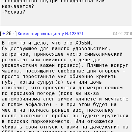
-Государство внутри государства как
называется?
-Москва?
[
+
28
-
]
Комментировать цитату №123971
04.02.2016
В том-то и дело, что это ХОББИ.
Существующее для вашего удовольствия,
затратное, приносящее чисто символический
результат или никакого (в деле для
удовольствия важен процесс). Пляшите вокруг
машины, посвящайте свободные дни огороду -
просто перестаньте уже обиженно кривить
губы, когда супруг(а) сын или дочь
отвечают, что прогуляются до метро пешком
по красивой погоде (пока вы из-за
автомобилизма снег зимой клянете и мечтаете
о голом асфальте) - и при этом будет на
месте на полчаса раньше вас, поскольку
после пыхтения в пробке вы будете крутиться
в поисках парковкоместа. Или откажется
убивать свой отпуск с вами на даче/купит на