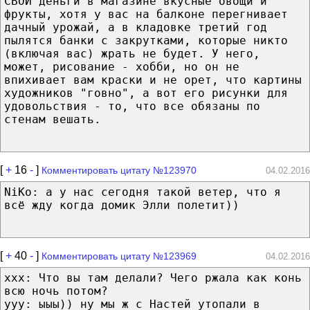
СВОИ деньги в магазине вкусные овощи и
фрукты, хотя у вас на балконе перегнивает
дачный урожай, а в кладовке третий год
пылятся банки с закрутками, которые никто
(включая вас) жрать не будет. У него,
может, рисование - хобби, но он не
впихивает вам краски и не орет, что картины
художников "говно", а вот его рисунки для
удовольствия - то, что все обязаны по
стенам вешать.
[
+
16
-
]
Комментировать цитату №123970
04.02.2016
NiKo: а у нас сегодня такой ветер, что я
всё жду когда домик Элли полетит))
[
+
40
-
]
Комментировать цитату №123969
04.02.2016
ххх: Что вы там делали? Чего ржала как конь
всю ночь потом?
yyy: ыыы)) ну мы ж с Настей утопали в