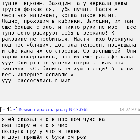
туалет вдвоем. Заходим, а у зеркала девы
трутся фоткаются, губы пучат. Настя ж
чесаться начинает, когда такое видит.
Ладно, проходим в кабинки. Выходим, их там
еще больше стало, и никто руки не моет, все
тупо фотографируют себя в зеркало! К
раковине не пробиться. Настя тихо буркнула
под нос «бляди», достала телефон, пошуршала
и сфоткала их со стороны. Со выспышкой. Они
хором повернулись, она их еще раз сфоткала.
yyy: Они рта не успели открыть, как она
заорала: «Съебались на хуй отсюда! А то на
весь интернет ославлю!»
yyy: рассосались в миг
[
+
41
-
]
Комментировать цитату №123968
04.02.2016
я ей сказал что в прошлом чувства
она подруге что я чмо
подруга другу что я педик
и друг пришёл с букетом роз