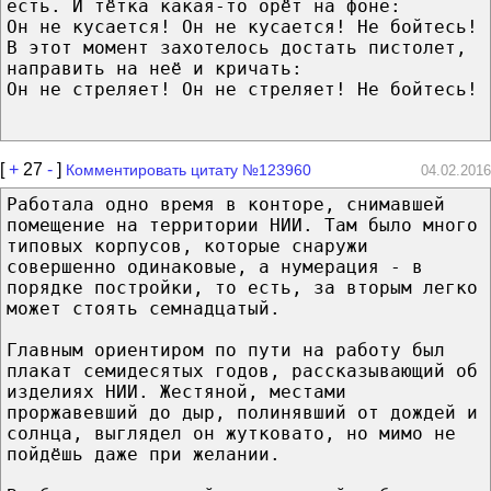
есть. И тётка какая-то орёт на фоне:
Он не кусается! Он не кусается! Не бойтесь!
В этот момент захотелось достать пистолет,
направить на неё и кричать:
Он не стреляет! Он не стреляет! Не бойтесь!
[
+
27
-
]
Комментировать цитату №123960
04.02.2016
Работала одно время в конторе, снимавшей
помещение на территории НИИ. Там было много
типовых корпусов, которые снаружи
совершенно одинаковые, а нумерация - в
порядке постройки, то есть, за вторым легко
может стоять семнадцатый.
Главным ориентиром по пути на работу был
плакат семидесятых годов, рассказывающий об
изделиях НИИ. Жестяной, местами
проржавевший до дыр, полинявший от дождей и
солнца, выглядел он жутковато, но мимо не
пойдёшь даже при желании.