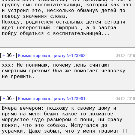
группу сын воспитательницы, который как раз
и устроил это, несколько обманув детей по
поводу значения слова.
Походу, родителей остальных детей сегодня
ждет невероятный "сюрприз", а я завтра
пойду общаться с воспитательницей...
[
+
36
-
]
Комментировать цитату №123962
04.02.2016
хxх: Не понимаю, почему лень считают
смертным грехом? Она же помогает человеку
не грешить.
[
+
36
-
]
Комментировать цитату №123961
04.02.2016
Вчера вечером: подхожу к своему дому и
прямо на меня бежит какое-то лохматое
мордастое чудо размером с пони, ни сразу
понял, что это собака. Испугался до
усрачки. Даже забыл, что у меня травмат ТТ