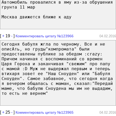
Автомобиль провалился в яму из-за обрушения
грунта 11 мар
Москва движется ближе к аду
[
+
19
-
]
Комментировать цитату №123966
04.02.2016
Сегодня бабуля жгла по черному. Все и не
описАть, но груды"компромата" были
предоставлены публике за обедом :crazy:
Причем начиная с воспоминаний со времен
Царя Гороха и заканчивая "свежим" про папу
с мамой :D Муж не выдержал первым и теперь
втихаря зовет ее "Наш Сноуден" или "Бабуля
Сноуден". Самое забавное, что сегодня когда
я вечером общалась с маман, сказал:"Передай
маме, что бабулю Сноудена мы им не выдадим,
то есть не вернем"
[
+
25
-
]
Комментировать цитату №123965
04.02.2016