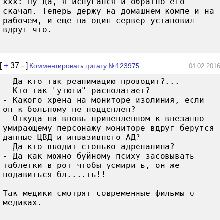
xxx: Ну да, я испугался и обратно его
скачал. Теперь держу на домашнем компе и на
рабочем, и еще на один сервер установил
вдруг что.
[
+
37
-
]
Комментировать цитату №123975
04.02.2016
- Да кто так реанимацию проводит?...
- Кто так "утюги" располагает?
- Какого хрена на мониторе изолиния, если
он к больному не подцеплен?
- Откуда на вновь прицепленном к внезапно
умирающему персонажу мониторе вдруг берутся
данные ЦВД и инвазивного АД?
- Да кто вводит столько адреналина?
- Да как можно буйному психу засовывать
таблетки в рот чтобы усмирить, он же
подавиться бл....ть!!
Так медики смотрят современные фильмы о
медиках.