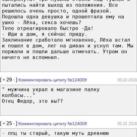
пытались найти выход из положения. Все
решилось очень просто, одной фразой.
Подошла одна девушка и прошептала ему на
ушко - Лёха, секса хочешь?
Тело отреагировало быстро -Да!
- Иди в дом, я сейчас приду.
Заклинание сработало мгновенно, Лёха встал
и пошел в дом, лег на диван и уснул там. Мы
поржали и пошли дальше отмечать. Утром он
ничего не вспомнил.
[
+
29
-
]
Комментировать цитату №124009
05.02.2016
" мужчина украл в магазине палку
колбасы..."
Отец Федор, это вы??
[
+
25
-
]
Комментировать цитату №124008
05.02.2016
- ппц ты старый, такую муть древнюю