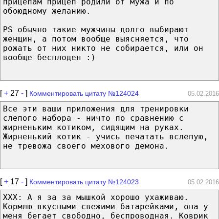
прицепам прицеп родили от мужа и по
обоюдному желанию.
PS обычно такие мужчины долго выбирают
женщин, а потом вообще выясняется, что
рожать от них никто не собирается, или он
вообще бесплоден :)
[
+
27
-
]
Комментировать цитату №124024
05.02.2016
Все эти ваши приложения для тренировки
слепого набора - ничто по сравнению с
жирненьким котиком, сидящим на руках.
Жирненький котик - учись печатать вслепую,
не тревожа своего мехового демона.
[
+
17
-
]
Комментировать цитату №124023
05.02.2016
ХХХ: А я за за мышкой хорошо ухаживаю.
Кормлю вкусными свежими батарейками, она у
меня бегает свободно, беспроводная. Коврик