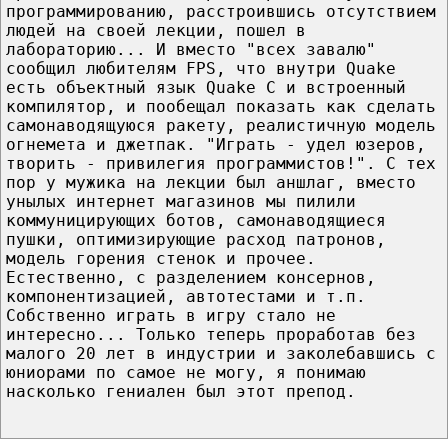
программированию, расстроившись отсутствием
людей на своей лекции, пошел в
лабораторию... И вместо "всех завалю"
сообщил любителям FPS, что внутри Quake
есть объектный язык Quake C и встроенный
компилятор, и пообещал показать как сделать
самонаводящуюся ракету, реалистичную модель
огнемета и джетпак. "Играть - удел юзеров,
творить - привилегия программистов!". С тех
пор у мужика на лекции был аншлаг, вместо
унылых интернет магазинов мы пилили
коммуницирующих ботов, самонаводящиеся
пушки, оптимизирующие расход патронов,
модель горения стенок и прочее.
Естественно, с разделением консернов,
компонентизацией, автотестами и т.п.
Собственно играть в игру стало не
интересно... Только теперь проработав без
малого 20 лет в индустрии и заколебавшись с
юниорами по самое не могу, я понимаю
насколько гениален был этот препод.