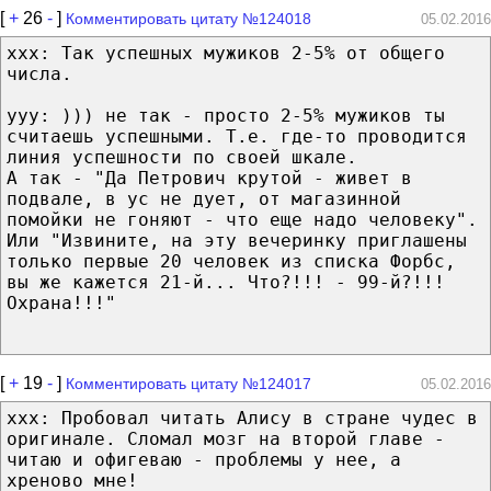
[
+
26
-
]
Комментировать цитату №124018
05.02.2016
xxx: Так успешных мужиков 2-5% от общего
числа.
yyy: ))) не так - просто 2-5% мужиков ты
считаешь успешными. Т.е. где-то проводится
линия успешности по своей шкале.
А так - "Да Петрович крутой - живет в
подвале, в ус не дует, от магазинной
помойки не гоняют - что еще надо человеку".
Или "Извините, на эту вечеринку приглашены
только первые 20 человек из списка Форбс,
вы же кажется 21-й... Что?!!! - 99-й?!!!
Охрана!!!"
[
+
19
-
]
Комментировать цитату №124017
05.02.2016
xxx: Пробовал читать Алису в стране чудес в
оригинале. Сломал мозг на второй главе -
читаю и офигеваю - проблемы у нее, а
хреново мне!