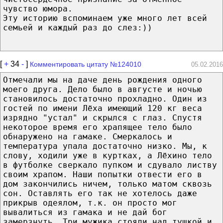
чувство юмора.
Эту историю вспоминаем уже много лет всей
семьей и каждый раз до слез:))
[
+
34
-
]
Комментировать цитату №124010
05.02.2016
Отмечали мы на даче день рождения одного
моего друга. Дело было в августе и ночью
становилось достаточно прохладно. Один из
гостей по имени Лёха имеющий 120 кг веса
изрядно "устал" и скрылся с глаз. Спустя
некоторое время его храпящее тело было
обнаружено на гамаке. Смеркалось и
температура упала достаточно низко. Мы, к
слову, ходили уже в куртках, а Лёхино тело
в футболке сверкало пупком и сдувало листву
своим храпом. Наши попытки отвести его в
дом закончились ничем, только матом сквозь
сон. Оставлять его так не хотелось даже
прикрыв одеялом, т.к. он просто мог
вывалиться из гамака и не дай бог
замерзнуть. Три мужика стояли над тушкой и