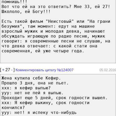
помнишь!!!
Вот что ей на это ответить? Мне 33, ей 27!
Школоло, ей Богу!!!
Есть такой фильм "Неистовый" или "На грани
безумия", там момент: едут на машине
взрослый мужик и молодая девка, начинают
обсуждать играющую по радио песню, мужик
говорит: я современные песни не слушаю, на
что девка отвечает: с какой стати она
современная, ей уже четыре года.
[
+
27
-
]
Комментировать цитату №124007
05.02.2016
Жена купила себе Кефир.
Прошло 3 дня, она не пьет.
ххх: я кефир выпью?
ууу: нет не пей я выпью.
Проходит еще 5 дней, срок годности вышел.
ххх: Я кефир выкину, срок годности
кончился?
ууу: нет! я испеку что-нибудь