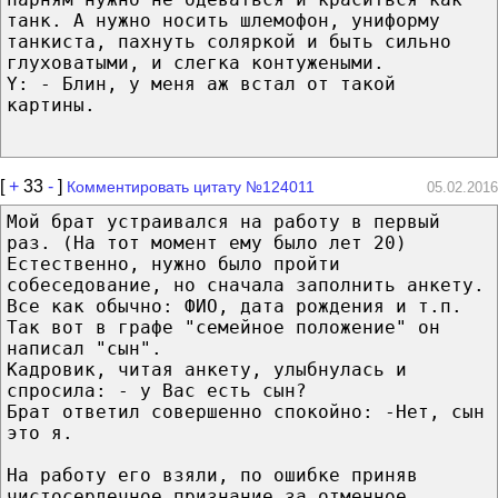
танк. А нужно носить шлемофон, униформу
танкиста, пахнуть соляркой и быть сильно
глуховатыми, и слегка контужеными.
Y: - Блин, у меня аж встал от такой
картины.
[
+
33
-
]
Комментировать цитату №124011
05.02.2016
Мой брат устраивался на работу в первый
раз. (На тот момент ему было лет 20)
Естественно, нужно было пройти
собеседование, но сначала заполнить анкету.
Все как обычно: ФИО, дата рождения и т.п.
Так вот в графе "семейное положение" он
написал "сын".
Кадровик, читая анкету, улыбнулась и
спросила: - у Вас есть сын?
Брат ответил совершенно спокойно: -Нет, сын
это я.
На работу его взяли, по ошибке приняв
чистосердечное признание за отменное