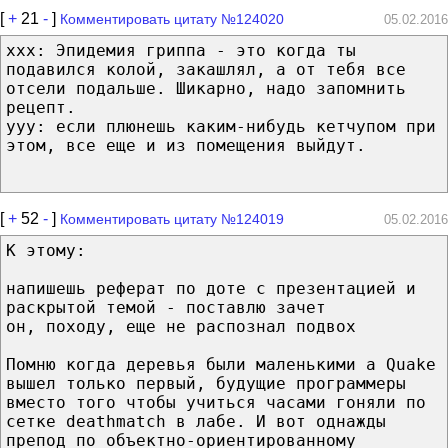
[
+
21
-
]
Комментировать цитату №124020
05.02.2016
xxx: Эпидемия гриппа - это когда ты
подавился колой, закашлял, а от тебя все
отсели подальше. Шикарно, надо запомнить
рецепт.
yyy: если плюнешь каким-нибудь кетчупом при
этом, все еще и из помещения выйдут.
[
+
52
-
]
Комментировать цитату №124019
05.02.2016
К этому:
напишешь реферат по доте с презентацией и
раскрытой темой - поставлю зачет
он, походу, еще не распознал подвох
Помню когда деревья были маленькими а Quake
вышел только первый, будущие программеры
вместо того чтобы учиться часами гоняли по
сетке deathmatch в лабе. И вот однажды
препод по объектно-ориентированному