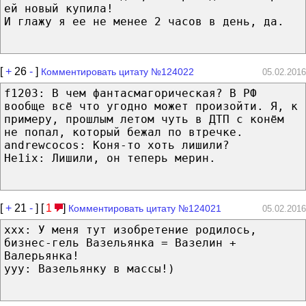
ей новый купила!
И глажу я ее не менее 2 часов в день, да.
[
+
26
-
]
Комментировать цитату №124022
05.02.2016
f1203: В чем фантасмагорическая? В РФ
вообще всё что угодно может произойти. Я, к
примеру, прошлым летом чуть в ДТП с конём
не попал, который бежал по втречке.
andrewcocos: Коня-то хоть лишили?
He1ix: Лишили, он теперь мерин.
[
+
21
-
] [
1
]
Комментировать цитату №124021
05.02.2016
xxx: У меня тут изобретение родилось,
бизнес-гель Вазельянка = Вазелин +
Валерьянка!
yyy: Вазельянку в массы!)