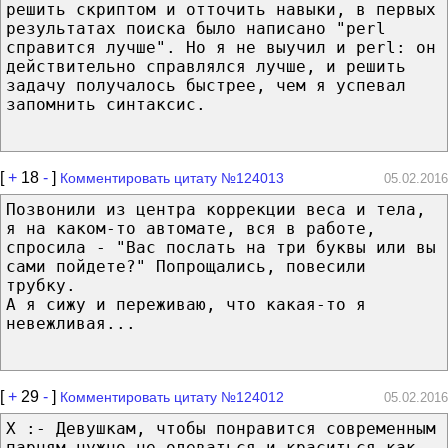
решить скриптом и отточить навыки, в первых
результатах поиска было написано "perl
справится лучше". Но я не выучил и perl: он
действительно справлялся лучше, и решить
задачу получалось быстрее, чем я успевал
запомнить синтаксис.
[
+
18
-
]
Комментировать цитату №124013
05.02.2016
Позвонили из центра коррекции веса и тела,
я на каком-то автомате, вся в работе,
спросила - "Вас послать на три буквы или вы
сами пойдете?" Попрощались, повесили
трубку.
А я сижу и переживаю, что какая-то я
невежливая...
[
+
29
-
]
Комментировать цитату №124012
05.02.2016
X :- Девушкам, чтобы понравится современным
парням нужно не одеваться и краситься как