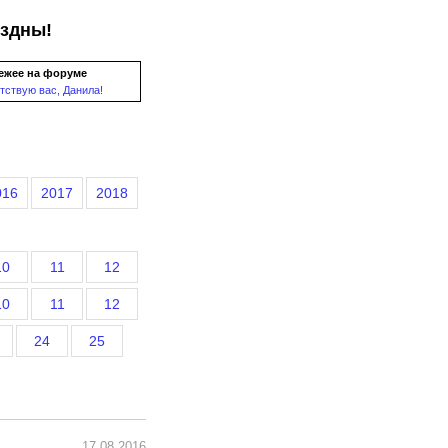
ездны!
ежее на форуме
тствую вас, Данила!
016
2017
2018
10
11
12
10
11
12
24
25
17.08.2016