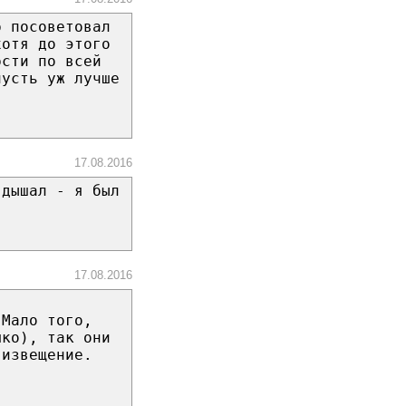
р посоветовал
хотя до этого
рсти по всей
пусть уж лучше
17.08.2016
 дышал - я был
17.08.2016
 Мало того,
шко), так они
 извещение.
.