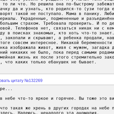
 то ли что. Но решила она по-быстрому забежа
дачку да и узнать, кто родился-то (узи тогда 
ворят такой не поступало. Мама в панику. Люб
ериалы. Украденные, подмененные и разъединён
большим страхом. Требовала проверить. И по д
овой. Телефонов нет, связаться никак ни с ке
ду в поисках знакомых, кто хоть что-то знает
, закопали и скрывают, а ребенка продали, на
тоге совсем интересное. Никакой беременности
нка изображала живот, живя с мужем, загадка 
ений никаких не было, пока перед самыми родам
мейная жизнь их после этого стремительно зак
, что каких только ебанушек не бывает.
овать цитату №132269
ре...
в небе что-то яркое и горячее. Вы тоже это в
что такая же хрень в других городах на небе 
здесь. Надеюсь, ненадолго эта аномалия.