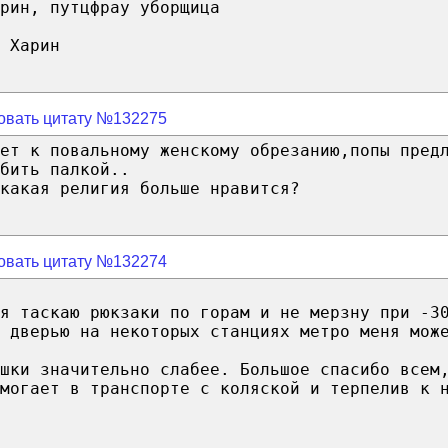
рин, путцфрау уборщица
 Харин
овать цитату №132275
ет к повальному женскому обрезанию,попы пред
бить палкой..
какая религия больше нравится?
овать цитату №132274
я таскаю рюкзаки по горам и не мерзну при -3
 дверью на некоторых станциях метро меня мож
шки значительно слабее. Большое спасибо всем
могает в транспорте с коляской и терпелив к 