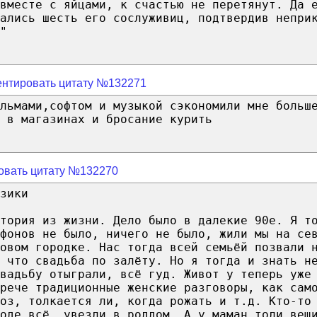
 вместе с яйцами, к счастью не перетянут. Да 
сались шесть его сослуживиц, подтвердив непри
"
нтировать цитату №132271
льмами,софтом и музыкой сэкономили мне больш
 в магазинах и бросание курить
овать цитату №132270
зики
тория из жизни. Дело было в далекие 90е. Я т
фонов не было, ничего не было, жили мы на се
овом городке. Нас тогда всей семьёй позвали 
 что свадьба по залёту. Но я тогда и знать н
Свадьбу отыграли, всё гуд. Живот у теперь уже
рече традиционные женские разговоры, как сам
оз, толкается ли, когда рожать и т.д. Кто-то
роде всё, увезли в роддом. А у маман толи вещ