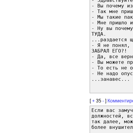
- Здравствуйте
- Вы почему из
- Так мне приш
- Мы такие пак
- Мне пришло и
- Ну вы почему
ТУДА.
...раздается щ
- Я не понял, 
ЗАБРАЛ ЕГО?!
- Да, все верн
- Вы можете пр
- То есть не о
- Не надо опус
...занавес...
[
+
35
-
]
Комментир
Если вас замуч
должностей, в
так далее, мож
более внушител