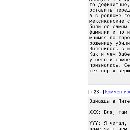
то дефицитные,
оставить пере
А в роддоме го
мексиканские с
были её самым 
фамилии и по н
мчимся по горо
роженицу убили
Выяснилось в и
Как и чем бабе
у него и сомн
призналась. Се
тех пор я верю
[
+
23
-
]
Комментир
Однажды в Пите
XXX: Бля, там 
YYY: Я читал, 
даже чаще чем 