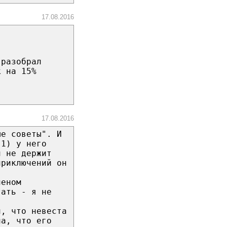
17.08.2016
 разобрал
к на 15%
17.08.2016
ые советы". И
 1) у него
н не держит
приключений он
леном
тать - я не
л, что невеста
ла, что его