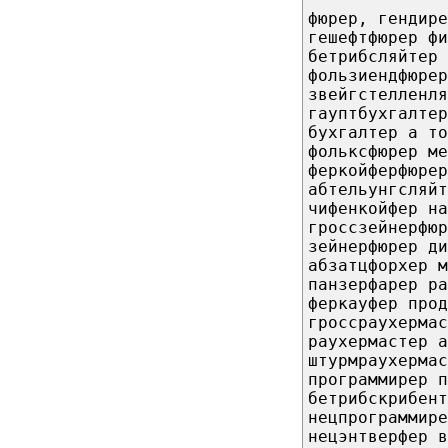
фюрер, гендире
гешефтфюрер фи
бетрибсляйтер 
фользиендфюрер
звейгстелленля
гауптбухгалтер
бухгалтер а то
фольксфюрер ме
феркойферфюрер
абтельунгсляйт
чифенкойфер на
гроссзейнерфюр
зейнерфюрер ди
абзатцфорхер м
панзерфарер ра
феркауфер прод
гроссраухермас
раухермастер а
штурмраухермас
программирер п
бетрибскрибент
нецпрограммире
нецэнтверфер в