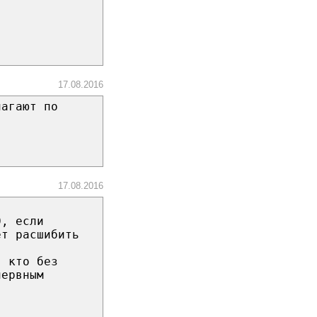
17.08.2016
лагают по
17.08.2016
0, если
ет расшибить
, кто без
нервным