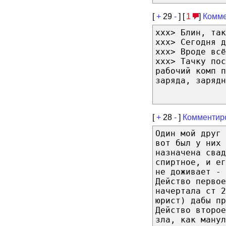
[
+
29
-
] [
1
]
Комме
xxx> Блин, так
xxx> Сегодня д
xxx> Вроде всё
xxx> Тачку пос
рабочий комп п
заряда, зарядн
[
+
28
-
]
Комментир
Один мой друг
вот был у них 
назначена свад
спиртное, и ег
не доживает - 
Действо первое
начертала ст 2
юрист) дабы пр
Действо второе
зла, как манул