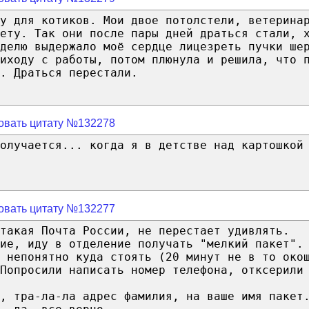
оу для котиков. Мои двое потолстели, ветерина
иету. Так они после пары дней драться стали, 
делю выдержало моё сердце лицезреть пучки ше
иходу с работы, потом плюнула и решила, что 
. Драться перестали.
овать цитату №132278
олучается... когда я в детстве над картошкой
овать цитату №132277
такая Почта России, не перестает удивлять.
ие, иду в отделение получать "мелкий пакет".
е непонятно куда стоять (20 минут не в то око
Попросили написать номер телефона, отксерили
, тра-ла-ла адрес фамилия, на ваше имя пакет