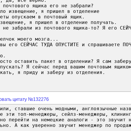
, да, все верно.
 почтового ящика его не забрали?
ло извещение, я пришел в отделение
еты опускаем в почтовый ящик.
звещение, я пришел в отделение получать.
 не забрали из почтового ящика-то? Я его СЕЙ
елчок моего мозга...
вы его СЕЙЧАС ТУДА ОПУСТИТЕ и спрашиваете ПО
о.
осто оставить пакет в отделении? Я сам забер
пускать? Я сейчас перед вашим почтовым ящико
кать, я приду и заберу из отделения.
овать цитату №132276
или, ставшие очень модными, англоязычные наз
се эти топ-менеджеры, сейлз-менеджеры, клинин
но перейти на немецкие аналоги - это звучит 
ьно. А как уверенно звучит менеджер по прода