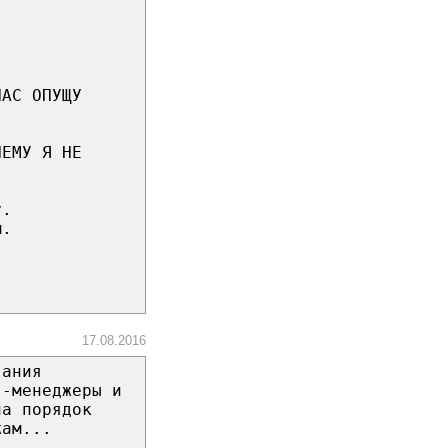
ЧАС ОПУЩУ
ЧЕМУ Я НЕ
у.
м.
17.08.2016
вания
г-менеджеры и
на порядок
жам...