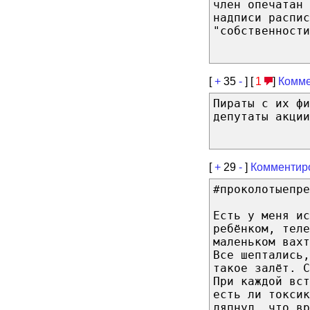
член опечатан
надписи распи
"собственности
[
+
35
-
] [
1
]
Комме
Пираты с их фи
депутаты акции
[
+
29
-
]
Комментир
#проколотыепре
Есть у меня ис
ребёнком, теле
маленьком вахт
Все шептались,
такое залёт. 
При каждой вст
есть ли токсик
ляпнул, что в