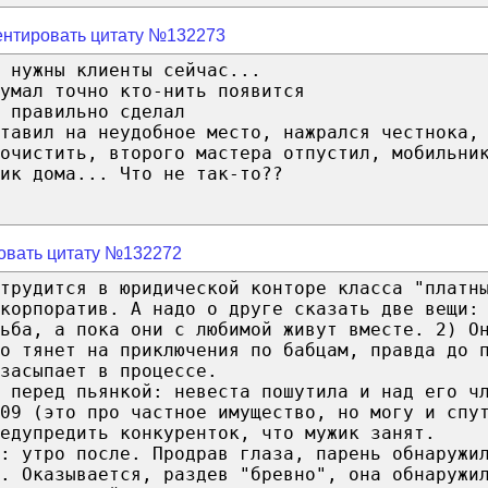
нтировать цитату №132273
 нужны клиенты сейчас...
умал точно кто-нить появится
 правильно сделал
тавил на неудобное место, нажрался честнока,
очистить, второго мастера отпустил, мобильни
ик дома... Что не так-то??
овать цитату №132272
 трудится в юридической конторе класса "платн
корпоратив. А надо о друге сказать две вещи:
ьба, а пока они с любимой живут вместе. 2) О
о тянет на приключения по бабцам, правда до 
засыпает в процессе.
 перед пьянкой: невеста пошутила и над его ч
09 (это про частное имущество, но могу и спу
едупредить конкуренток, что мужик занят.
: утро после. Продрав глаза, парень обнаружи
. Оказывается, раздев "бревно", она обнаружи