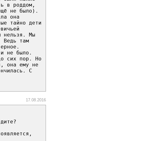
ть в роддом,
ещё не было).
ила она
ные тайно дети
евичьей
м нельзя. Мы
. Ведь там
верное.
 и не было.
до сих пор. Но
и, она ему не
ончилась. С
17.08.2016
идите?
появляется,