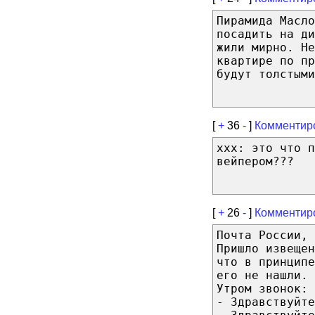
Пирамида Масл
посадить на д
жили мирно. Не
квартире по пр
будут толстыми
[
+
36
-
]
Комментир
ххх: это что п
вейпером???
[
+
26
-
]
Комментир
Почта России, 
Пришло извещен
что в принцип
его не нашли. 
Утром звонок:
- Здравствуйте