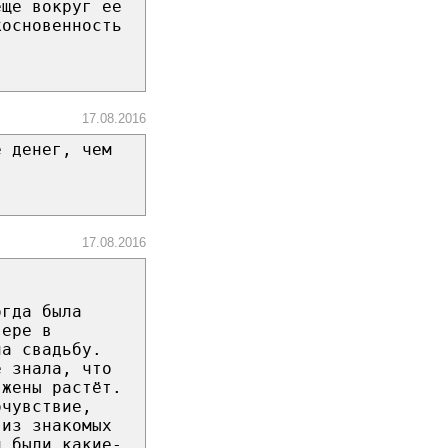
еще вокруг ее
косновенность
17.08.2016
е денег, чем
17.08.2016
огда была
вере в
на свадьбу.
е знала, что
 жены растёт.
очувствие,
 из знакомых
и были какие-