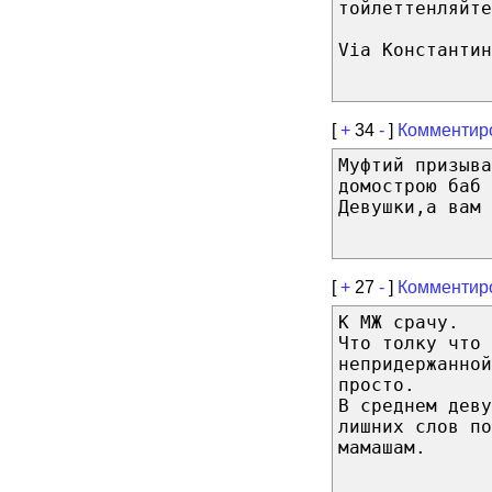
тойлеттенляйте
Via Константин
[
+
34
-
]
Комментир
Муфтий призыва
домострою баб 
Девушки,а вам 
[
+
27
-
]
Комментир
К МЖ срачу.
Что толку что 
непридержанной
просто.
В среднем деву
лишних слов по
мамашам.